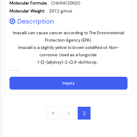
路
Molecular Formula:
C14H14Cl2N2O
微管相关丝氨酸/苏氨酸激酶
Molecular Weight:
297.2 g/mol
ABA受体
Description
KLF
MNK
Imazalil can cause cancer according to The Environmental
MAPKAPK2
Protection Agency (EPA).
混合谱系激酶
Imazalil is a slightly yellow to brown solidified oil. Non-
SOS1
corrosive. Used as a fungicide.
核糖体S6激酶
1-[2-(allyloxy)-2-(2,4-dichlorop...
MAP3K
MAP4K
MEK
Inquiry
Raf
JNK
ERK
Ras
1
2
p38 MAPK
自噬