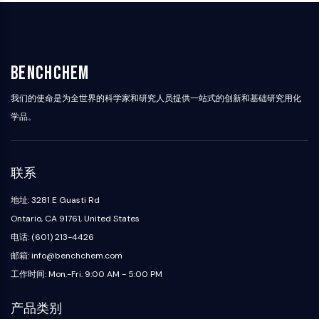
自噬
Atg及Atg相关蛋白
自噬
BenchChem
蛋白酪氨酸激酶/RTK
我们的使命是为全世界的科学家和研究人员提供一站式的创新和基础研究用化
蛋白酪氨酸激酶/RTK
非受体酪氨酸激酶同义词：NRTK
学品。
受体酪氨酸激酶
膜转运蛋白/离子通道
联系
膜转运蛋白/离子通道
地址: 3281 E Guasti Rd
膜转运蛋白
Ontario, CA 91761, United States
离子通道
电话: (601) 213-4426
GPCR/G蛋白
邮箱: info@benchchem.com
GPCR/G蛋白
工作时间: Mon.-Fri. 9:00 AM - 5:00 PM
C类GPCR同义词：谷氨酸家族
产品类别
B类GPCR同义词：促胰液素家族