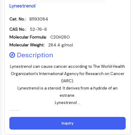
构
材
学
核因子κB
Lynestrenol
建
料
生
模
物
细胞骨架
块
Cat. No.:
B1193084
学
细胞骨架
酶
CAS No.:
52-76-6
赖氨酰氧化酶
寡
Molecular Formula:
C20H28O
组织因子途径抑制剂
核
Molecular Weight:
284.4 g/mol
苷
网格蛋白
酸
Description
Cdc42结合激酶
荧
克劳丁
Lynestrenol can cause cancer according to The World Health
光
肌营养不良蛋白
染
Organization's International Agency for Research on Cancer
MASTL
料
(IARC).
钙黏蛋白
生
Lynestrenol is a steroid. It derives from a hydride of an
化
MARCKS
estrane.
试
膜联蛋白A
剂
Lynestrenol ...
胶原蛋白
肽
肌动蛋白相关蛋白2/3复合物
天
间隙连接蛋白
Inquiry
然
发动蛋白
产