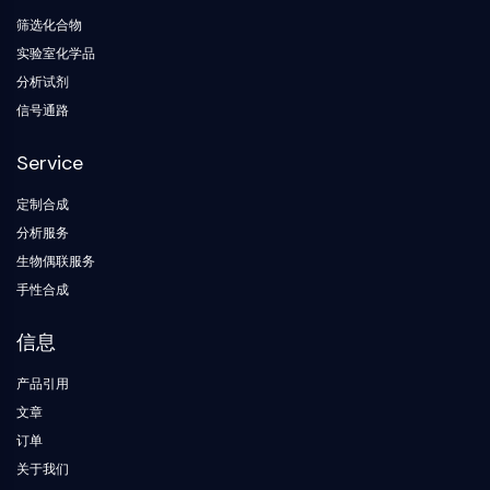
G蛋白相关
筛选化合物
A类GPCR同义词：视紫红质家族
实验室化学品
蛋白降解靶向嵌合体
分析试剂
信号通路
蛋白降解靶向嵌合体
ByeTAC
Service
ATTECs
AUTACs
定制合成
AUTOTACs
分析服务
LYTACs
生物偶联服务
靶蛋白配体-连接子共轭物
手性合成
SNIPERs
分子胶
信息
PROTAC靶蛋白配体
E3连接酶配体
产品引用
E3连接酶配体-连接子共轭物
文章
PROTACs
订单
PROTAC连接子
关于我们