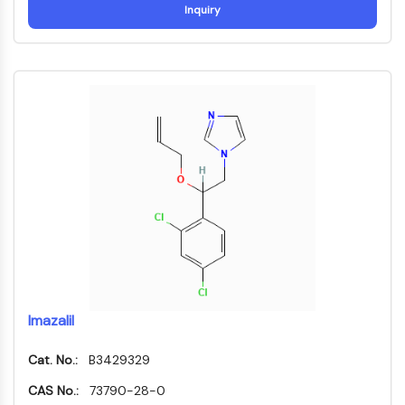
Inquiry
肽-药物共轭物
抗体药物偶联物
放射性核素-药物偶联物
ADC载荷
ADC用药物-连接子偶联物
抗体药物偶联物接头
表观遗传学
表观遗传学
脱氧核糖核酸甲基化
非编码RNA
表观遗传阅读器结构域
组蛋白修饰
丝裂原活化蛋白激酶/细胞外信号调节激酶通
Imazalil
路
Cat. No.:
B3429329
丝裂原活化蛋白激酶/细胞外信号调节激酶通
CAS No.:
73790-28-0