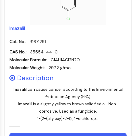
组成型雄甾烷受体
孕烷X受体
核激素受体4A
盐皮质激素受体
Imazalil
ROR
LXR
Cat. No.:
B1671291
孕酮受体
甲状腺激素受体
CAS No.:
35554-44-0
视黄酸受体/类视黄醇X受体
Molecular Formula:
C14H14Cl2N2O
VD/VDR
Molecular Weight:
297.2 g/mol
雄激素受体
Description
雌激素受体/雌激素相关受体
过氧化物酶体增殖物激活受体
Imazalil can cause cancer according to The Environmental
Protection Agency (EPA).
抗体-药物偶联物相关
Imazalil is a slightly yellow to brown solidified oil. Non-
抗体-药物偶联物相关
corrosive. Used as a fungicide.
抗体-寡核苷酸偶联物
1-[2-(allyloxy)-2-(2,4-dichlorop...
ADC抗体
PROTAC-连接子偶联物用于PAC