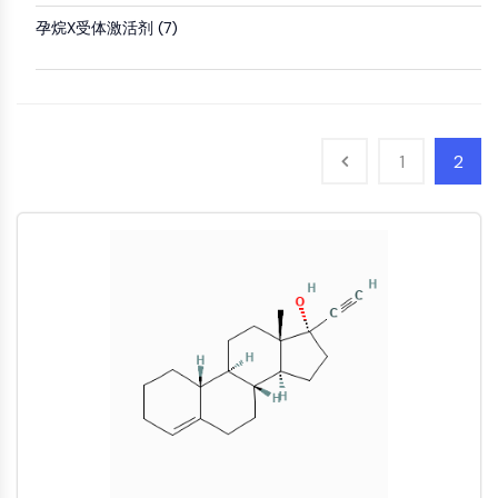
Oct3/4
合
化
分
原
Small-Molecule Cocktail Enhance Therapeutic Uses of Stem Cells
物
学
孕烷X受体激活剂 (7)
析
Porcupine
料
品
色
药
PKG
抑
谱
制
化
类器官
制
性
学
生
剂
Hedgehog
Glycine Transporter Presents New Thinking for Treating Psychiatric ...
抗
合
化
电
Smo
体
成
检
Drug Repurposing Screens Reveal Nine Potential New COVID-19 ...
子
测
1
2
YAP
诱
氨
材
试
Diabetes Drug Metformin Exposes Vulnerability in HIV
导
基
TGF-β/Smad
料
剂
疾
酸
酪蛋白激酶
Ibuprofen Disrupts Key Protein Complex in Colorectal Cancers
香
病
树
同
蛋白激酶A
料
模
脂
位
Use Existing Drugs to Treat Cancers
与
型
与
β-连环蛋白
素
香
产
试
标
Triptonide from Chinese Herb Exhibits Reversible Male ...
Wnt
精
品
剂
记
SARM1 as a Potential Drug Target for Parkinson's and Alzheimer's ...
化
生
核因子ΚB
生
点
合
物
物
击
Smoking Cessation Drug Cytisine May Treat Parkinson’s in Women
物
医
活
化
核因子κB
学
Sesame Seed Chemical Sesaminol Alleviates Parkinson’s Symptoms ...
性
学
参
RANKL/RANK
材
小
考
催
MALT1
Naltrexone Used as Alternative to Opioids for Chronic Pain
料
分
标
化
子
IKK
准
能
剂
品
Keap1-Nrf2
源
化