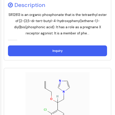
Description
PIKfyve
PIN1
SR12813 is an organic phosphonate that is the tetraethyl ester
PDK-1
of [2-(3,5-di-tert-butyl-4-hydroxyphenyl)ethene-1,1-
PTEN
diyl]bis(phosphonic acid). It has a role as a pregnane X
磷脂酰肌醇4-激酶
receptor agonist. It is a member of phe...
DNA-PK
ATM/ATR
GSK-3
Inquiry
AMP激活蛋白激酶
mTOR
PI3K
蛋白激酶B
维生素D相关/核受体
维生素D相关/核受体
孤儿核受体
VKOR
REV-ERB