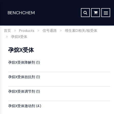
BENCHCHEM
TGF-Β/SMAD
逆向合成分析
订单
关于我们
文章
The 2024 Nobel Prize in Chemistry is a victory for complex systems
TGF-β/Smad
首页
Products
信号通路
维生素D相关/核受体
合成路线数据库
联系
Dan家族
Maraviroc Could Enhance How the Brain Links Memories
孕烷X受体
药
化
分
应
TGF-β受体
Zanubrutinib Shrinks Tumors in 80% of Patients with Lymphoma in Trial
SCHOLARSHIP PROGRAM
物
学
析
用
蛋白激酶C
孕烷X受体
发
合
科
材
Clinical Study of Sodium Selenate as a Disease-modifying Treatment ...
干细胞/WNT
现
成
学
料
New Material Could Improve Gastrointestinal Drug Delivery of Medicines
孕烷X受体降解剂 (1)
与
与
与
与
干细胞/Wnt
Researchers Synthesize Anticancer Compound Moroidin
生
构
标
特
连接肽
孕烷X受体拮抗剂 (1)
Computational Design To Create Anticancer Agent – a Novel Tubulin Inhibitor
命
建
准
种
SDCBP
科
模
品
化
sFRP-1
Compound Silences Hippocampal Excitability and Seizure Propensity in Mice
学
块
学
BMI1
孕烷X受体调节剂 (1)
Molecules Synthesized that Inhibit Effects of Common Anticoagulant Drug
分
Gli
品
析
筛
实
Reducing the Side Effects of Weight Gain Associated with Diabetes Drugs
Hippo (MST)
试
孕烷X受体激动剂 (4)
选
验
组
RUNX
剂
New SARS-CoV-2 Therapeutics Drugs - March 2022 Summary
化
室
合