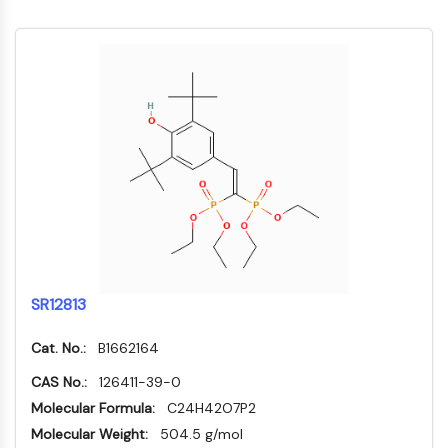
Mps1
物
肌球蛋白
PAK
驱动蛋白
ROCK
整合素
微管蛋白/微管
内
心
代
炎
神
感
癌
Research
分
血
谢
症/
经
染
症
Area
JAK/STAT信号通路
泌
管
疾
免
系
Others
学
疾
病
疫
统
JAK/STAT信号通路
病
学
疾
病
Pim
JAK
STAT
SR12813
表皮生长因子受体
Cat. No.:
B1662164
PI3K/AKT/MTOR
CAS No.:
126411-39-0
PI3K/Akt/mTOR
Molecular Formula:
C24H42O7P2
肌醇磷酸激酶超家族
Molecular Weight:
504.5 g/mol
MELK