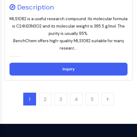
Description
细胞凋亡
神经元信号
MLS1082 is a useful research compound. Its molecular formula
is C24H23N3O2 and its molecular weight is 385.5 g/mol. The
神经元信号
purity is usually 95%.
OLIG2
BenchChem offers high-quality MLS1082 suitable for many
Slit蛋白
researc...
二氢神经酰胺去饱和酶1 (DES1)
TSPO
二甲基精氨酸酶
Inquiry
豆荚蛋白
嗅觉受体
亨廷顿蛋白
钙调神经磷酸酶
1
2
3
4
5
腺苷激酶
胆碱激酶
GPR139
OGT
朊蛋白