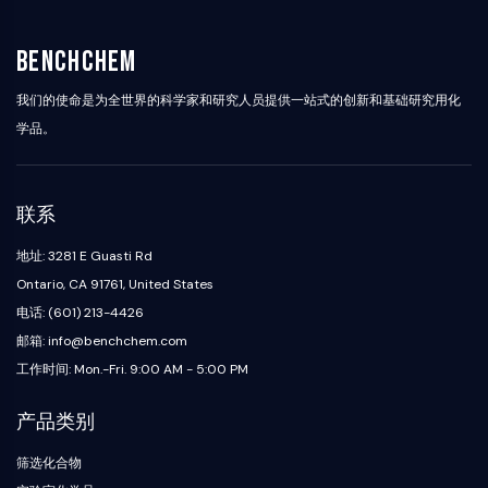
PINK1/Parkin
转甲状腺素蛋白
BenchChem
GPR55
OGA
我们的使命是为全世界的科学家和研究人员提供一站式的创新和基础研究用化
GPR119
学品。
适配器相关激酶1
咪唑啉受体
COMT
联系
黑色素浓集激素受体1
降钙素基因相关肽受体
地址: 3281 E Guasti Rd
葡萄糖神经酰胺合成酶
Ontario, CA 91761, United States
神经降压素受体
电话: (601) 213-4426
甘氨酸转运蛋白
邮箱: info@benchchem.com
褪黑素受体
工作时间: Mon.-Fri. 9:00 AM - 5:00 PM
α-突触核蛋白
Notch
产品类别
Tau蛋白
食欲素受体
筛选化合物
多巴胺转运蛋白