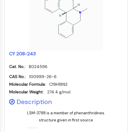
Oct3/4
合
化
分
原
Small-Molecule Cocktail Enhance Therapeutic Uses of Stem Cells
物
学
析
Porcupine
料
品
色
药
PKG
抑
谱
制
化
类器官
制
性
学
生
剂
Hedgehog
Glycine Transporter Presents New Thinking for Treating Psychiatric ...
抗
合
化
电
Smo
体
成
检
Drug Repurposing Screens Reveal Nine Potential New COVID-19 ...
子
测
YAP
诱
氨
材
试
Diabetes Drug Metformin Exposes Vulnerability in HIV
导
基
TGF-β/Smad
料
剂
CY 208-243
疾
酸
酪蛋白激酶
Ibuprofen Disrupts Key Protein Complex in Colorectal Cancers
香
病
树
同
蛋白激酶A
料
模
脂
Cat. No.:
B024596
位
Use Existing Drugs to Treat Cancers
与
型
与
β-连环蛋白
素
香
产
试
CAS No.:
100999-26-6
标
Triptonide from Chinese Herb Exhibits Reversible Male ...
Wnt
精
品
剂
记
Molecular Formula:
C19H18N2
SARM1 as a Potential Drug Target for Parkinson's and Alzheimer's ...
化
生
核因子ΚB
生
点
Molecular Weight:
274.4 g/mol
合
物
物
击
Smoking Cessation Drug Cytisine May Treat Parkinson’s in Women
物
Description
医
活
化
核因子κB
学
Sesame Seed Chemical Sesaminol Alleviates Parkinson’s Symptoms ...
性
学
参
RANKL/RANK
材
小
考
LSM-3788 is a member of phenanthridines.
催
MALT1
Naltrexone Used as Alternative to Opioids for Chronic Pain
料
分
标
化
structure given in first source
子
IKK
准
能
剂
品
Keap1-Nrf2
源
化