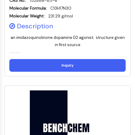
CAS No.:
Mps1
物
152886-85-6
肌球蛋白
Molecular Formula:
C13H17N3O
PAK
Molecular Weight:
231.29 g/mol
驱动蛋白
Description
ROCK
整合素
an imidazoquinolinone dopamine D2 agonist; structure given
微管蛋白/微管
in first source
内
心
代
炎
神
感
癌
Research
分
血
谢
症/
经
染
症
Area
JAK/STAT信号通路
泌
管
疾
免
系
Others
学
疾
病
疫
统
Inquiry
JAK/STAT信号通路
病
学
疾
病
Pim
JAK
STAT
表皮生长因子受体
PI3K/AKT/MTOR
PI3K/Akt/mTOR
肌醇磷酸激酶超家族
MELK