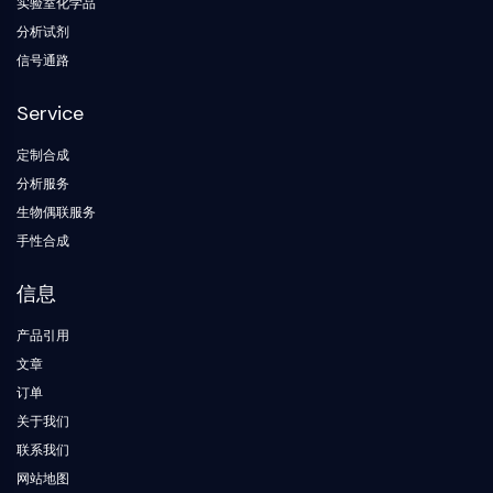
实验室化学品
钙/钙调蛋白依赖性蛋白激酶
分析试剂
β-分泌酶
信号通路
γ-分泌酶
脂肪酸酰胺水解酶
Service
黑素皮质素受体
神经肽Y受体
定制合成
胆囊收缩素受体
分析服务
生长抑素受体
生物偶联服务
Sigma受体
手性合成
Trk受体
5-羟色胺转运蛋白
信息
神经激肽受体
nAChR
产品引用
淀粉样β蛋白
文章
单胺氧化酶
订单
大麻素受体
关于我们
代谢型谷氨酸受体
联系我们
TRP通道
网站地图