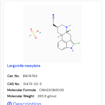
自噬
Atg及Atg相关蛋白
自噬
蛋白酪氨酸激酶/RTK
蛋白酪氨酸激酶/RTK
非受体酪氨酸激酶同义词：NRTK
受体酪氨酸激酶
膜转运蛋白/离子通道
膜转运蛋白/离子通道
Lergotrile mesylate
膜转运蛋白
离子通道
Cat. No.:
B1674763
GPCR/G蛋白
CAS No.:
51473-23-5
Molecular Formula:
C18H22ClN3O3S
GPCR/G蛋白
C类GPCR同义词：谷氨酸家族
Molecular Weight:
395.9 g/mol
B类GPCR同义词：促胰液素家族
Description