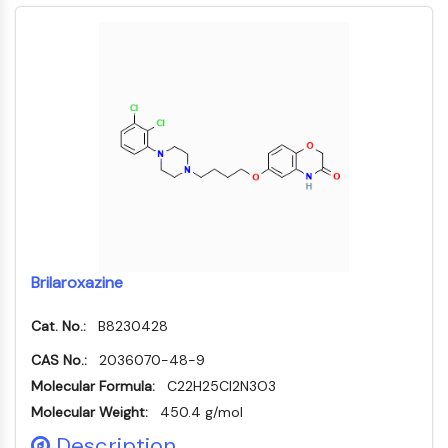
CD276/B7-H3
L-选择素
CD1
VAP-1
CD74
Fc受体
AIM2
CD2
糖蛋白VI
骨桥蛋白
程序性细胞死亡4
S100蛋白
Brilaroxazine
CD3
C型凝集素样受体
Cat. No.:
B8230428
E-选择素
CAS No.:
2036070-48-9
CD20
Molecular Formula:
C22H25Cl2N3O3
DOCK
Molecular Weight:
450.4 g/mol
清道夫受体B类I型
Description
Tim3