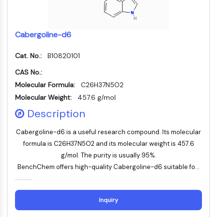
5-脂氧合酶激活蛋白
半乳糖凝集素
主要组织相容性复合体
Cabergoline-d6
活化T细胞核因子
FAP
Cat. No.:
B10820101
CD73
SphK
CAS No.:
精氨酸酶
Molecular Formula:
C26H37N5O2
AP-1
Molecular Weight:
457.6 g/mol
PSMA
Description
跨膜糖蛋白
细胞焦亡
Cabergoline-d6 is a useful research compound. Its molecular
IFNAR
formula is C26H37N5O2 and its molecular weight is 457.6
PGE合酶
g/mol. The purity is usually 95%.
FKBP
BenchChem offers high-quality Cabergoline-d6 suitable fo...
SOD
IRAK
PD-1/PD-L1
Inquiry
芳烃受体