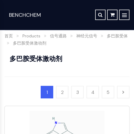
BENCHCHEM
TGF-Β/SMAD
逆向合成分析
订单
关于我们
文章
The 2024 Nobel Prize in Chemistry is a victory for complex systems
TGF-β/Smad
首页
Products
信号通路
神经元信号
多巴胺受体
合成路线数据库
联系
Dan家族
Maraviroc Could Enhance How the Brain Links Memories
多巴胺受体激动剂
药
化
分
应
TGF-β受体
Zanubrutinib Shrinks Tumors in 80% of Patients with Lymphoma in Trial
SCHOLARSHIP PROGRAM
物
学
析
用
蛋白激酶C
多巴胺受体激动剂
发
合
科
材
Clinical Study of Sodium Selenate as a Disease-modifying Treatment ...
干细胞/WNT
现
成
学
料
New Material Could Improve Gastrointestinal Drug Delivery of Medicines
与
与
与
与
干细胞/Wnt
Researchers Synthesize Anticancer Compound Moroidin
生
构
标
特
连接肽
Computational Design To Create Anticancer Agent – a Novel Tubulin Inhibitor
命
建
准
种
SDCBP
1
2
3
4
5
科
模
品
化
sFRP-1
Compound Silences Hippocampal Excitability and Seizure Propensity in Mice
学
块
学
BMI1
Molecules Synthesized that Inhibit Effects of Common Anticoagulant Drug
分
Gli
品
析
筛
实
Reducing the Side Effects of Weight Gain Associated with Diabetes Drugs
Hippo (MST)
试
选
验
组
RUNX
剂
New SARS-CoV-2 Therapeutics Drugs - March 2022 Summary
化
室
合