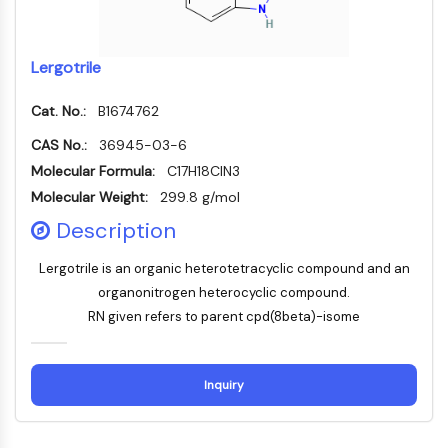
路
微管相关丝氨酸/苏氨酸激酶
ABA受体
Lergotrile
KLF
MNK
Cat. No.:
B1674762
MAPKAPK2
CAS No.:
36945-03-6
混合谱系激酶
Molecular Formula:
C17H18ClN3
SOS1
Molecular Weight:
核糖体S6激酶
299.8 g/mol
MAP3K
Description
MAP4K
MEK
Lergotrile is an organic heterotetracyclic compound and an
Raf
organonitrogen heterocyclic compound.
JNK
RN given refers to parent cpd(8beta)-isome
ERK
Ras
Inquiry
p38 MAPK
自噬