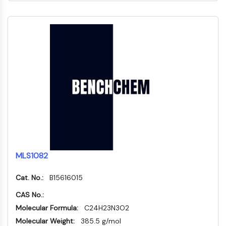
补体系统
STING
CCR
CXC趋化因子受体
NOD样受体 (NLR)
糖皮质激素受体
Toll样受体
一氧化氮合酶
组胺受体
白细胞介素相关
环氧化酶
活性氧
MLS1082
细胞凋亡
细胞凋亡
Cat. No.:
B15616015
坏死性细胞死亡同义词：坏死
CAS No.:
铁死亡
Molecular Formula:
C24H23N3O2
内在途径同义词：线粒体依赖性途径
Molecular Weight:
385.5 g/mol
外在途径同义词：死亡受体介导途径