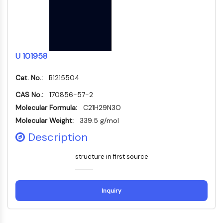
PIKfyve
PIN1
PDK-1
PTEN
U 101958
磷脂酰肌醇4-激酶
DNA-PK
Cat. No.:
B1215504
ATM/ATR
GSK-3
CAS No.:
170856-57-2
AMP激活蛋白激酶
Molecular Formula:
C21H29N3O
mTOR
Molecular Weight:
339.5 g/mol
PI3K
Description
蛋白激酶B
structure in first source
维生素D相关/核受体
维生素D相关/核受体
孤儿核受体
Inquiry
VKOR
REV-ERB