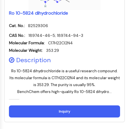
细胞周期/DNA损伤
Ro 10-5824 dihydrochloride
细胞周期/DNA损伤
未折叠蛋白反应
Cat. No.:
B2529306
细胞周期
脱氧核糖核酸损伤
CAS No.:
189744-46-5; 189744-94-3
Molecular Formula:
C17H22Cl2N4
免疫学/炎症
Molecular Weight:
353.29
免疫学/炎症
Description
CD19
CD6
Ro 10-5824 dihydrochloride is a useful research compound.
CTLA-4
Its molecular formula is C17H22Cl2N4 and its molecular weight
Nectin-4
is 353.29. The purity is usually 95%.
ALCAM/CD166
BenchChem offers high-quality Ro 10-5824 dihydro...
CD44
人白细胞免疫球蛋白样受体
间皮素
Inquiry
TROP2
CD22