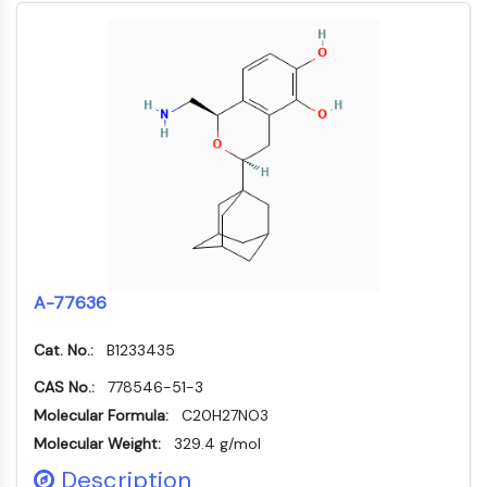
组成型雄甾烷受体
孕烷X受体
核激素受体4A
盐皮质激素受体
ROR
LXR
孕酮受体
甲状腺激素受体
视黄酸受体/类视黄醇X受体
VD/VDR
雄激素受体
雌激素受体/雌激素相关受体
A-77636
过氧化物酶体增殖物激活受体
Cat. No.:
B1233435
抗体-药物偶联物相关
CAS No.:
778546-51-3
抗体-药物偶联物相关
Molecular Formula:
C20H27NO3
抗体-寡核苷酸偶联物
Molecular Weight:
329.4 g/mol
ADC抗体
Description
PROTAC-连接子偶联物用于PAC