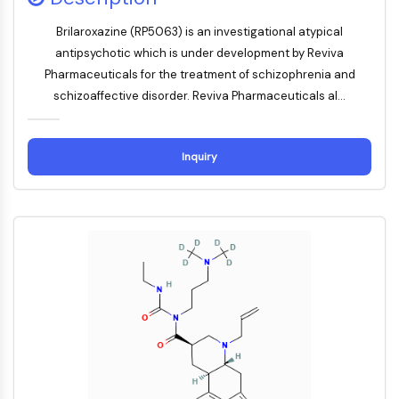
LAG-3
Brilaroxazine (RP5063) is an investigational atypical
CX3CR1
antipsychotic which is under development by Reviva
CD28
Pharmaceuticals for the treatment of schizophrenia and
TREM受体
schizoaffective disorder. Reviva Pharmaceuticals al...
粘蛋白
P-选择素
CD38
Inquiry
CD47
IKAROS家族
BCL6
NTPDase
巨噬细胞迁移抑制因子
环GMP-AMP合酶
血小板生成素受体
亲环蛋白
盐诱导激酶
MyD88
激肽释放酶