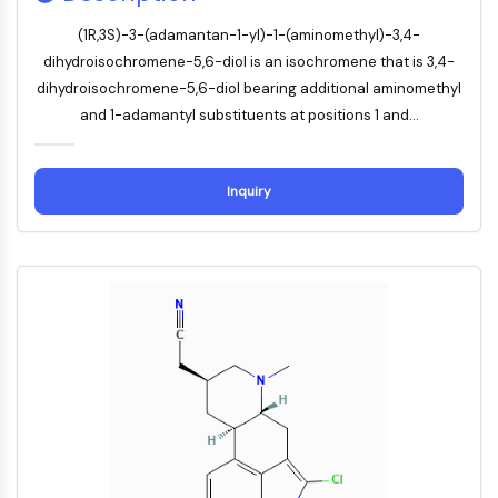
肽-药物共轭物
(1R,3S)-3-(adamantan-1-yl)-1-(aminomethyl)-3,4-
抗体药物偶联物
dihydroisochromene-5,6-diol is an isochromene that is 3,4-
放射性核素-药物偶联物
dihydroisochromene-5,6-diol bearing additional aminomethyl
ADC载荷
and 1-adamantyl substituents at positions 1 and...
ADC用药物-连接子偶联物
抗体药物偶联物接头
表观遗传学
Inquiry
表观遗传学
脱氧核糖核酸甲基化
非编码RNA
表观遗传阅读器结构域
组蛋白修饰
丝裂原活化蛋白激酶/细胞外信号调节激酶通
路
丝裂原活化蛋白激酶/细胞外信号调节激酶通