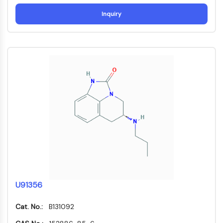
构
材
学
核因子κB
建
料
生
Inquiry
模
物
细胞骨架
块
学
细胞骨架
酶
赖氨酰氧化酶
寡
组织因子途径抑制剂
核
苷
网格蛋白
酸
Cdc42结合激酶
荧
克劳丁
光
肌营养不良蛋白
染
MASTL
料
钙黏蛋白
生
化
MARCKS
试
膜联蛋白A
剂
胶原蛋白
肽
U91356
肌动蛋白相关蛋白2/3复合物
天
间隙连接蛋白
然
Cat. No.:
B131092
发动蛋白
产