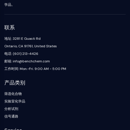
Mps1
物
学品。
肌球蛋白
PAK
驱动蛋白
联系
ROCK
整合素
地址: 3281 E Guasti Rd
微管蛋白/微管
内
心
代
炎
神
感
癌
Research
Ontario, CA 91761, United States
分
血
谢
症/
经
染
症
Area
JAK/STAT信号通路
电话: (601) 213-4426
泌
管
疾
免
系
Others
学
疾
病
疫
统
邮箱: info@benchchem.com
JAK/STAT信号通路
病
学
疾
工作时间: Mon.-Fri. 9:00 AM - 5:00 PM
病
Pim
JAK
产品类别
STAT
表皮生长因子受体
筛选化合物
实验室化学品
PI3K/AKT/MTOR
分析试剂
PI3K/Akt/mTOR
信号通路
肌醇磷酸激酶超家族
MELK