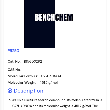
Oct3/4
合
化
分
原
Small-Molecule Cocktail Enhance Therapeutic Uses of Stem Cells
物
学
析
Porcupine
料
品
色
药
PKG
抑
谱
制
化
类器官
制
性
学
生
剂
Hedgehog
Glycine Transporter Presents New Thinking for Treating Psychiatric ...
抗
合
化
电
Smo
体
成
检
Drug Repurposing Screens Reveal Nine Potential New COVID-19 ...
子
测
YAP
诱
氨
材
试
Diabetes Drug Metformin Exposes Vulnerability in HIV
导
基
TGF-β/Smad
料
剂
疾
酸
酪蛋白激酶
Ibuprofen Disrupts Key Protein Complex in Colorectal Cancers
香
PR280
病
树
同
蛋白激酶A
料
模
脂
位
Use Existing Drugs to Treat Cancers
与
型
与
β-连环蛋白
素
Cat. No.:
B15603292
香
产
试
标
Triptonide from Chinese Herb Exhibits Reversible Male ...
Wnt
精
品
剂
记
CAS No.:
SARM1 as a Potential Drug Target for Parkinson's and Alzheimer's ...
化
生
核因子ΚB
生
点
Molecular Formula:
C27H49NO4
合
物
物
击
Smoking Cessation Drug Cytisine May Treat Parkinson’s in Women
物
Molecular Weight:
451.7 g/mol
医
活
化
核因子κB
学
Sesame Seed Chemical Sesaminol Alleviates Parkinson’s Symptoms ...
性
学
参
Description
RANKL/RANK
材
小
考
催
MALT1
Naltrexone Used as Alternative to Opioids for Chronic Pain
料
分
标
化
PR280 is a useful research compound. Its molecular formula is
子
IKK
准
能
剂
C27H49NO4 and its molecular weight is 451.7 g/mol. The
品
Keap1-Nrf2
源
化