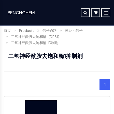
BENCHCHEM
TGF-Β/SMAD
逆向合成分析
订单
关于我们
文章
The 2024 Nobel Prize in Chemistry is a victory for complex systems
TGF-β/Smad
首页
Products
信号通路
神经元信号
合成路线数据库
联系
Dan家族
Maraviroc Could Enhance How the Brain Links Memories
二氢神经酰胺去饱和酶1 (DES1)
药
化
分
应
TGF-β受体
二氢神经酰胺去饱和酶1抑制剂
Zanubrutinib Shrinks Tumors in 80% of Patients with Lymphoma in Trial
SCHOLARSHIP PROGRAM
物
学
析
用
蛋白激酶C
发
合
科
材
Clinical Study of Sodium Selenate as a Disease-modifying Treatment ...
二氢神经酰胺去饱和酶1抑制剂
干细胞/WNT
现
成
学
料
New Material Could Improve Gastrointestinal Drug Delivery of Medicines
与
与
与
与
干细胞/Wnt
Researchers Synthesize Anticancer Compound Moroidin
生
构
标
特
连接肽
Computational Design To Create Anticancer Agent – a Novel Tubulin Inhibitor
命
建
准
种
SDCBP
科
模
品
化
sFRP-1
1
Compound Silences Hippocampal Excitability and Seizure Propensity in Mice
学
块
学
BMI1
Molecules Synthesized that Inhibit Effects of Common Anticoagulant Drug
分
Gli
品
析
筛
实
Reducing the Side Effects of Weight Gain Associated with Diabetes Drugs
Hippo (MST)
试
选
验
组
RUNX
剂
New SARS-CoV-2 Therapeutics Drugs - March 2022 Summary
化
室
合