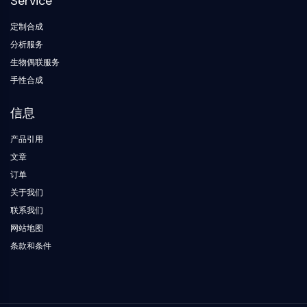
Service
PIKfyve
PIN1
定制合成
PDK-1
分析服务
PTEN
生物偶联服务
磷脂酰肌醇4-激酶
手性合成
DNA-PK
ATM/ATR
信息
GSK-3
产品引用
AMP激活蛋白激酶
文章
mTOR
PI3K
订单
蛋白激酶B
关于我们
联系我们
维生素D相关/核受体
网站地图
维生素D相关/核受体
条款和条件
孤儿核受体
VKOR
REV-ERB