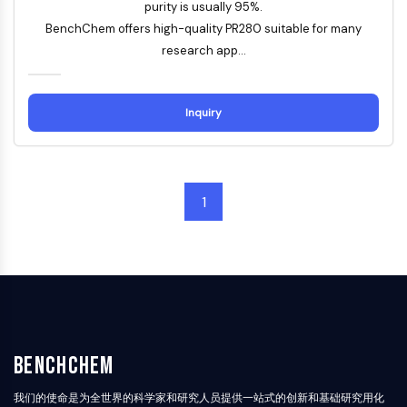
构
purity is usually 95%.
材
学
核因子κB
建
料
生
BenchChem offers high-quality PR280 suitable for many
模
物
细胞骨架
research app...
块
学
细胞骨架
酶
赖氨酰氧化酶
寡
Inquiry
组织因子途径抑制剂
核
苷
网格蛋白
酸
Cdc42结合激酶
荧
克劳丁
光
1
肌营养不良蛋白
染
MASTL
料
钙黏蛋白
生
化
MARCKS
试
膜联蛋白A
剂
胶原蛋白
肽
肌动蛋白相关蛋白2/3复合物
天
BenchChem
间隙连接蛋白
然
发动蛋白
产
我们的使命是为全世界的科学家和研究人员提供一站式的创新和基础研究用化