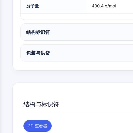
物
神经元信号
分子量
400.4 g/mol
抗感染
结构标识符
内
心
代
炎
代谢酶/蛋白酶
分
血
谢
症/
包装与供货
泌
管
疾
免
学
疾
病
疫
病
学
SIGNALING PATHWAYS OTHERS
神
感
癌
Research
经
染
症
Area
系
Others
统
疾
病
结构与标识符
3D 查看器