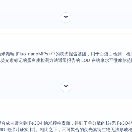
︾
聚合物纳米颗粒 (Fluo-nanoMIPs) 中的荧光报告基团，用于白蛋白检测，检
光素标记的蛋白质检测方法通常报告的 LOD 在纳摩尔至微摩尔范围内
︾
发的自由基聚合成功聚合到 Fe3O4 纳米颗粒表面，得到了单分散的核/壳 Fe3O
并经 SQUID 磁强计证实 [2]。相比之下，不可聚合的荧光素衍生物