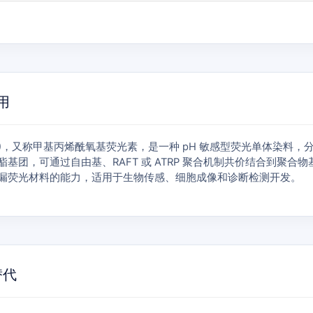
应用
 480439-15-4)，又称甲基丙烯酰氧基荧光素，是一种 pH 敏感型荧光单体
基丙烯酸酯基团，可通过自由基、RAFT 或 ATRP 聚合机制共价结合
漏荧光材料的能力，适用于生物传感、细胞成像和诊断检测开发。
可替代