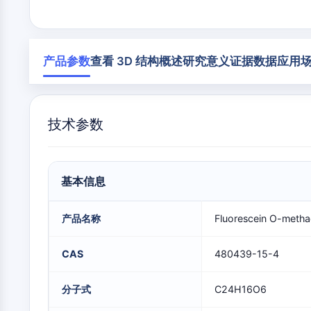
构
材
学
建
料
生
模
膜转运蛋白/离子通道
物
块
学
产品参数
查看 3D 结构
概述
研究意义
证据数据
应用
酶
GPCR/G蛋白
寡
核
苷
技术参数
酸
蛋白降解靶向嵌合体
荧
光
染
细胞周期/DNA损伤
料
基本信息
生
化
产品名称
Fluorescein O-metha
试
免疫学/炎症
剂
CAS
480439-15-4
肽
天
细胞凋亡
然
分子式
C24H16O6
产