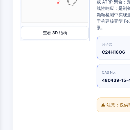
合
化
或 ATRP 聚合；形
分
原
Small-Molecule Cocktail Enhance Therapeutic Uses of Stem Cells
物
学
析
线性响应；是制备一
料
品
色
药
抑
颗粒检测中实现亚皮
谱
维生素D相关/核受体
制
化
于构建核壳型 Fe
制
性
学
生
剂
纵。
抗
合
化
查看 3D 结构
电
体
成
检
抗体-药物偶联物相关
子
测
诱
氨
分子式
材
试
导
基
料
C24H16O6
剂
疾
酸
香
病
树
表观遗传学
同
料
模
脂
位
与
型
与
素
CAS No.
香
产
试
标
精
480439-15-
品
剂
丝裂原活化蛋白激酶/细胞外信号调节激酶通路
记
化
生
生
点
合
物
物
击
物
医
活
化
自噬
学
性
学
⚠ 注意：仅
参
材
小
考
催
料
分
标
化
子
准
蛋白酪氨酸激酶/RTK
能
剂
品
源
化