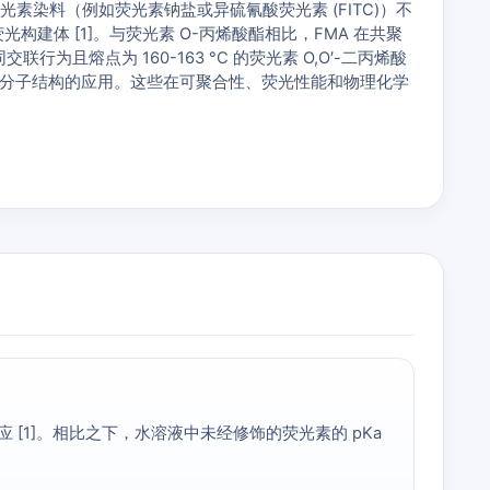
的荧光素染料（例如荧光素钠盐或异硫氰酸荧光素 (FITC)）不
体 [1]。与荧光素 O-丙烯酸酯相比，FMA 在共聚
熔点为 160-163 °C 的荧光素 O,O′-二丙烯酸
精确大分子结构的应用。这些在可聚合性、荧光性能和物理化学
性 pH 响应 [1]。相比之下，水溶液中未经修饰的荧光素的 pKa