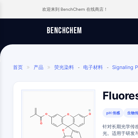
欢迎来到 BenchChem 在线商店！
逆向合成分析
订单
关于我们
文章
TGF-Β/SMAD
BENCHCHEM
The 2024 Nobel Prize in Chemistry is a victory for complex systems
Glycine Transporter Presents New Thinking for Treating Psychiatric ...
合成路线数据库
联系
Maraviroc Could Enhance How the Brain Links Memories
Drug Repurposing Screens Reveal Nine Potential New COVID-19 ...
药
化
分
应
干细胞/WNT
Zanubrutinib Shrinks Tumors in 80% of Patients with Lymphoma in Trial
Diabetes Drug Metformin Exposes Vulnerability in HIV
SCHOLARSHIP PROGRAM
物
学
析
用
发
合
科
材
Clinical Study of Sodium Selenate as a Disease-modifying Treatment ...
Ibuprofen Disrupts Key Protein Complex in Colorectal Cancers
首页
产品
荧光染料
电子材料
Signaling 


-
-
核因子ΚB
现
成
学
料
New Material Could Improve Gastrointestinal Drug Delivery of Medicines
Use Existing Drugs to Treat Cancers
官能团类型
荧光素染料

与
与
与
与
Researchers Synthesize Anticancer Compound Moroidin
Triptonide from Chinese Herb Exhibits Reversible Male ...
生
构
标
特
Fluore
细胞骨架
Computational Design To Create Anticancer Agent – a Novel Tubulin Inhibitor
SARM1 as a Potential Drug Target for Parkinson's and Alzheimer's ...
命
建
准
种
科
模
品
化
Compound Silences Hippocampal Excitability and Seizure Propensity in Mice
Smoking Cessation Drug Cytisine May Treat Parkinson’s in Women
学
块
学
Molecules Synthesized that Inhibit Effects of Common Anticoagulant Drug
Sesame Seed Chemical Sesaminol Alleviates Parkinson’s Symptoms ...
pH 传感
生物
JAK/STAT信号通路
分
品
析
筛
Reducing the Side Effects of Weight Gain Associated with Diabetes Drugs
实
Naltrexone Used as Alternative to Opioids for Chronic Pain
试
针对长期光学传
选
验
组
剂
New SARS-CoV-2 Therapeutics Drugs - March 2022 Summary
光。适用于研发与
化
室
PI3K/AKT/MTOR
合