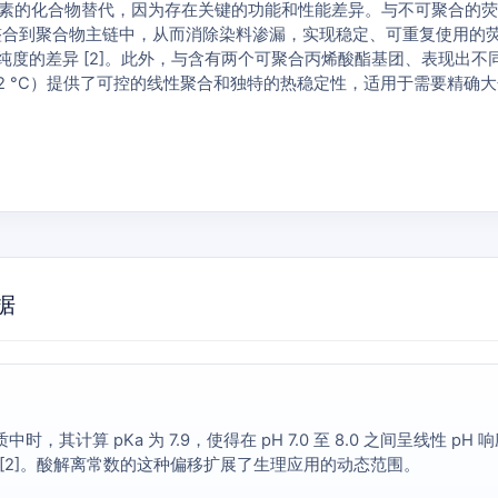
单地用其他基于荧光素的化合物替代，因为存在关键的功能和性能差异。与不可聚合
合到聚合物主链中，从而消除染料渗漏，实现稳定、可重复使用的荧光构建
异 [2]。此外，与含有两个可聚合丙烯酸酯基团、表现出不同交联行为且
-232 °C）提供了可控的线性聚合和独特的热稳定性，适用于需要
证据
水凝胶基质中时，其计算 pKa 为 7.9，使得在 pH 7.0 至 8.0 之间呈线
用 [2]。酸解离常数的这种偏移扩展了生理应用的动态范围。