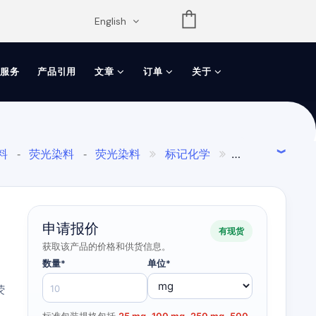
opdown
English
服务
产品引用
文章
订单
关于
料
荧光染料
荧光染料
标记化学
-
-


申请报价
有现货
获取该产品的价格和供货信息。
数量*
单位*
荧