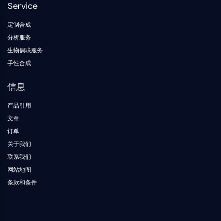
构
Service
材
学
核因子κB
建
料
生
模
物
定制合成
细胞骨架
块
学
分析服务
细胞骨架
酶
生物偶联服务
赖氨酰氧化酶
寡
手性合成
组织因子途径抑制剂
核
苷
网格蛋白
信息
酸
Cdc42结合激酶
荧
克劳丁
产品引用
光
肌营养不良蛋白
染
文章
MASTL
料
订单
钙黏蛋白
生
关于我们
化
MARCKS
联系我们
试
膜联蛋白A
剂
网站地图
胶原蛋白
肽
条款和条件
肌动蛋白相关蛋白2/3复合物
天
间隙连接蛋白
然
发动蛋白
产