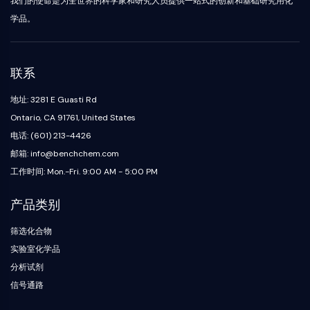
我们的使命是为全世界的科学家和研究人员提供一站式的创新和基础研究用化
Oct3/4
合
化
分
原
Small-Molecule Cocktail Enhance Therapeutic Uses of Stem Cells
物
学
析
Porcupine
学品。
料
品
色
药
PKG
抑
谱
制
化
类器官
制
性
学
生
剂
Hedgehog
Glycine Transporter Presents New Thinking for Treating Psychiatric ...
联系
抗
合
化
电
Smo
体
成
检
Drug Repurposing Screens Reveal Nine Potential New COVID-19 ...
子
测
地址: 3281 E Guasti Rd
YAP
诱
氨
材
试
Diabetes Drug Metformin Exposes Vulnerability in HIV
导
基
Ontario, CA 91761, United States
TGF-β/Smad
料
剂
疾
酸
酪蛋白激酶
电话: (601) 213-4426
Ibuprofen Disrupts Key Protein Complex in Colorectal Cancers
香
病
树
同
蛋白激酶A
料
邮箱: info@benchchem.com
模
脂
位
Use Existing Drugs to Treat Cancers
与
型
与
β-连环蛋白
素
工作时间: Mon.-Fri. 9:00 AM - 5:00 PM
香
产
试
标
Triptonide from Chinese Herb Exhibits Reversible Male ...
Wnt
精
品
剂
记
产品类别
SARM1 as a Potential Drug Target for Parkinson's and Alzheimer's ...
化
生
核因子ΚB
生
点
合
物
物
击
Smoking Cessation Drug Cytisine May Treat Parkinson’s in Women
物
筛选化合物
医
活
化
核因子κB
学
Sesame Seed Chemical Sesaminol Alleviates Parkinson’s Symptoms ...
性
学
实验室化学品
参
RANKL/RANK
材
小
考
分析试剂
催
MALT1
Naltrexone Used as Alternative to Opioids for Chronic Pain
料
分
标
化
信号通路
子
IKK
准
能
剂
品
Keap1-Nrf2
源
化