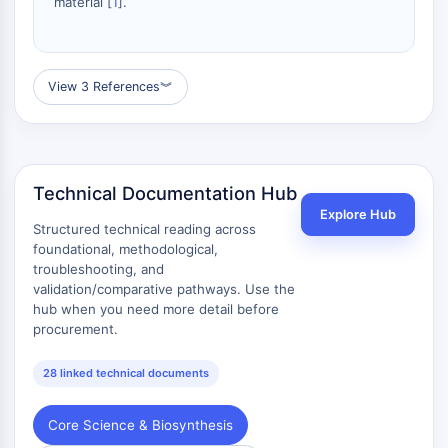
material [
1
].
STING
CCR
CXCR
View 3 References
︾
Récepteur de type NOD (NLR)
Récepteur des glucocorticoides
Récepteur de type Toll (TLR)
NO synthase
Récepteur de l'histamine
Technical Documentation Hub
Lié à l'interleukine
Explore Hub
Structured technical reading across
COX
foundational, methodological,
Espèces réactives de l'oxygène ROS
troubleshooting, and
validation/comparative pathways. Use the
APOPTOSE
hub when you need more detail before
procurement.
Apoptose
Mort cellulaire nécrotique Synonymes :
28 linked technical documents
Nécrose
Ferroptose
Core Science & Biosynthesis
Voie intrinsèqueSynonymes: Voie