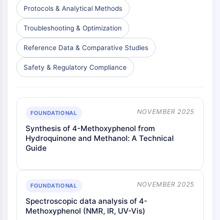
dépendante des mitochondries
Protocols & Analytical Methods
Voie extrinsèqueSynonymes: Voie
médiée par les récepteurs de mort
Troubleshooting & Optimization
Apoptose
Reference Data & Comparative Studies
SIGNALISATION NEURONALE
Safety & Regulatory Compliance
Signalisation neuronale
OLIG2
Protéines Slit
Dihydrocéramide désaturase 1
NOVEMBER 2025
FOUNDATIONAL
TSPO
Synthesis of 4-Methoxyphenol from
Diméthylargininase DDAH
Hydroquinone and Methanol: A Technical
Légumaine
Guide
Récepteur olfactif
Huntingtine
Calcineurine
NOVEMBER 2025
FOUNDATIONAL
Kinase d'adénosine
Spectroscopic data analysis of 4-
Choline kinase
Methoxyphenol (NMR, IR, UV-Vis)
GPR139