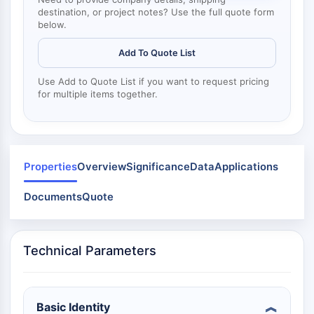
Dynamine
destination, or project notes? Use the full quote form
Mps1
below.
Myosine
PAK
Add To Quote List
Kinésine
Use Add to Quote List if you want to request pricing
ROCK
for multiple items together.
Intégrine
Microtubule/tubuline
SIGNALISATION JAK/STAT
Properties
Overview
Significance
Data
Applications
Signalisation JAK/STAT
Pim
Documents
Quote
JAK
STAT
EGFR
Technical Parameters
PI3K/AKT/MTOR
PI3K/Akt/mTOR
Basic Identity
Superfamille IPK