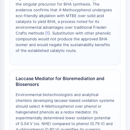
Récepteur TREM
the singular precursor for BHA synthesis. The
Mucine
evidence confirms that 4-Methoxyphenol undergoes
P-sélectine
eco-friendly alkylation with MTBE over solid acid
catalysts to yield BHA, a process noted for its
CD38
environmental advantages over traditional Friedel-
CD47
Crafts methods [
1
]. Substitution with other phenolic
Famille IKZF
compounds would not produce the approved BHA
BCL6
isomer and would negate the sustainability benefits
NTPDase
of the established catalytic route.
Facteur inhibiteur de la migration des
macrophages (MIF)
Synthase de GMP-AMP cyclique
Récepteur de la thrombopoïétine
Laccase Mediator for Bioremediation and
Biosensors
Cyclophiline
Kinase inductible par le sel
Environmental biotechnologists and analytical
MyD88
chemists developing laccase-based oxidation systems
Kallicréine
should select 4-Methoxyphenol over phenol or
halogenated phenols as a redox mediator. Its
FLAP
experimentally determined lower oxidation potential
Galectine
of 0.54 V (vs. NHE) compared to phenol (0.79 V) and
CMH
4-chlorophenol (0.80 V) quantifies its superior