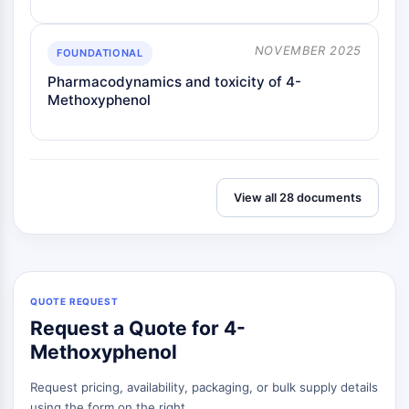
OGT
Protéine prion
NOVEMBER 2025
FOUNDATIONAL
PINK1/Parkin
Pharmacodynamics and toxicity of 4-
Transthyrétine (TTR)
Methoxyphenol
GPR55
OGA
GPR119
AAK1
Récepteur imidazoline
View all 28 documents
COMT
MCHR1 (GPR24)
Récepteur du CGRP
Glucosylcéramide synthase (GCS)
Récepteur de la neurotensine
QUOTE REQUEST
Request a Quote for 4-
GlyT
Récepteur de la mélatonine
Methoxyphenol
Alpha-synucléine
Request pricing, availability, packaging, or bulk supply details
Notch
using the form on the right.