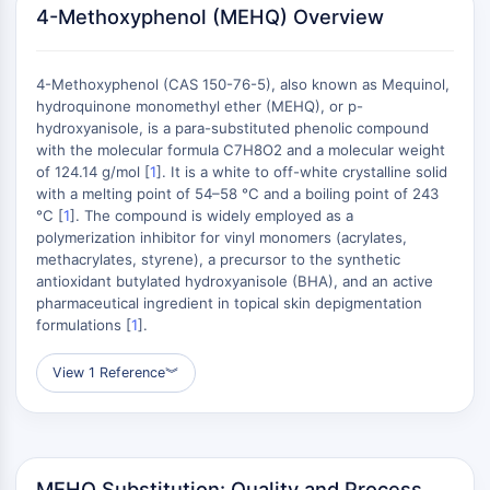
MÉDICAMENT/ADC LIÉ
4-Methoxyphenol (MEHQ) Overview
Conjugué anticorps-médicament/ADC lié
Conjugués anticorps-oligonucléotides
4-Methoxyphenol (CAS 150-76-5), also known as Mequinol,
Anticorps ADC
hydroquinone monomethyl ether (MEHQ), or p-
Conjugués de PROTAC-lien pour PAC
hydroxyanisole, is a para-substituted phenolic compound
Conjugués peptide-médicament PDCs
with the molecular formula C7H8O2 and a molecular weight
of 124.14 g/mol [
1
]. It is a white to off-white crystalline solid
Conjugués anticorps-médicament
with a melting point of 54–58 °C and a boiling point of 243
(ADC)
°C [
1
]. The compound is widely employed as a
Conjugués radiopharmaceutiques
polymerization inhibitor for vinyl monomers (acrylates,
(RDCs)
methacrylates, styrene), a precursor to the synthetic
Charge utile d'ADC
antioxidant butylated hydroxyanisole (BHA), and an active
pharmaceutical ingredient in topical skin depigmentation
Conjugués médicament-lien pour ADC
formulations [
1
].
Lieur ADC
View 1 Reference
︾
ÉPIGÉNÉTIQUE
Épigénétique
Méthylation de l'ADN
ARN non codant
MEHQ Substitution: Quality and Process