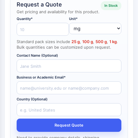
Request a Quote
NF-κB
In Stock
endocrinologie
maladie
maladie
inflammation/immunologie
maladie
infection
cancer
Research
Get pricing and availability for this product.
CYTOSQUELETTE
cardiovasculaire
métabolique
neurologique
Area
Quantity*
Unit*
Others
Cytosquelette
Lysyl oxydase
Standard pack sizes include
25 g
,
100 g
,
500 g
,
1 kg
.
Inhibiteur de la voie du facteur tissulaire
Bulk quantities can be customized upon request.
TFPI
Contact Name (Optional)
Clathrine
Kinase liant Cdc42
Claudine
Business or Academic Email*
Dystrophine
MASTL
Cadherine
Country (Optional)
MARCKS
Annexine A
Collagène
Complexe Arp2/3
Request Quote
Protéine de jonction communicante
Need to provide company details, shipping