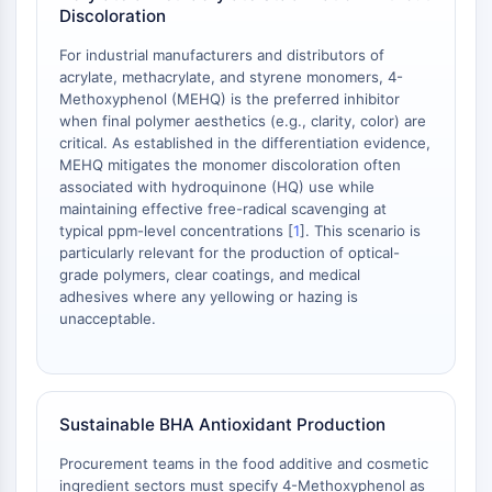
Discoloration
Récepteur Fc
AIM2
For industrial manufacturers and distributors of
CD2
acrylate, methacrylate, and styrene monomers, 4-
Methoxyphenol (MEHQ) is the preferred inhibitor
Glycoprotéine VI
when final polymer aesthetics (e.g., clarity, color) are
Ostéopontine
critical. As established in the differentiation evidence,
Mort cellulaire programmée 4 PDCD4
MEHQ mitigates the monomer discoloration often
Protéine S100
associated with hydroquinone (HQ) use while
CD3
maintaining effective free-radical scavenging at
typical ppm-level concentrations [
1
]. This scenario is
Récepteurs de type lectine C CTLRs
particularly relevant for the production of optical-
E-Sélectine
grade polymers, clear coatings, and medical
CD20
adhesives where any yellowing or hazing is
DOCK
unacceptable.
Récepteur éboueur de classe B de type
I SR-BI
Tim3
LAG-3
Sustainable BHA Antioxidant Production
CX3CR1
Procurement teams in the food additive and cosmetic
CD28
ingredient sectors must specify 4-Methoxyphenol as