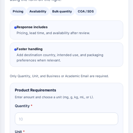
Protéine Tau
Récepteur de l'orexine OX Récepteur
Pricing
Availability
Bulk quantity
COA / SDS
Transporteur de dopamine
CaMK
Response includes
Bêta-sécrétase
Pricing, lead time, and availability after review.
γ-sécrétase
FAAH
Faster handling
Récepteur de la mélanocortine
Add destination country, intended use, and packaging
Récepteur de la neuropeptide Y
preferences when relevant.
Récepteur de la cholécystokinine
Récepteur de la somatostatine
Only Quantity, Unit, and Business or Academic Email are required.
Récepteur sigma
Récepteur Trk
Product Requirements
Transporteur de la sérotonine
Enter amount and choose a unit (mg, g, kg, mL, or L).
Récepteur de la neurokinine
Quantity
*
nAChR
Amyloïde-β
Monoamine oxydase
Récepteur cannabinoïde
Unit
*