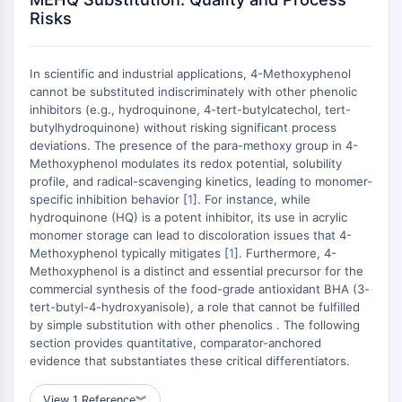
Domaine de lecture épigénétique
Risks
Modification de l'histone
VOIE MAPK/ERK
In scientific and industrial applications, 4-Methoxyphenol
Voie MAPK/ERK
cannot be substituted indiscriminately with other phenolic
inhibitors (e.g., hydroquinone, 4-tert-butylcatechol, tert-
Kinase sérine/thréonine associée aux
butylhydroquinone) without risking significant process
microtubules (MAST)
deviations. The presence of the para-methoxy group in 4-
Récepteur ABA
Methoxyphenol modulates its redox potential, solubility
KLF
profile, and radical-scavenging kinetics, leading to monomer-
specific inhibition behavior [
MNK
1
]. For instance, while
hydroquinone (HQ) is a potent inhibitor, its use in acrylic
MAPKAPK2 MK2
monomer storage can lead to discoloration issues that 4-
Kinase de lignée mixte
Methoxyphenol typically mitigates [
1
]. Furthermore, 4-
SOS1
Methoxyphenol is a distinct and essential precursor for the
Kinase ribosomale S6 RSK
commercial synthesis of the food-grade antioxidant BHA (3-
tert-butyl-4-hydroxyanisole), a role that cannot be fulfilled
MAP3K
by simple substitution with other phenolics . The following
MAP4K
section provides quantitative, comparator-anchored
MEK
evidence that substantiates these critical differentiators.
Raf
JNK
View 1 Reference
︾