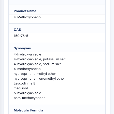
MELK
PIKfyve
Product Name
PIN1
4-Methoxyphenol
PDK-1
PTEN
CAS
PI4K
150-76-5
DNA-PK
ATM/ATR
Synonyms
GSK-3
4-hydroxyanisole
AMPK
4-hydroxyanisole, potassium salt
4-hydroxyanisole, sodium salt
mTOR
4-methoxyphenol
PI3K
hydroquinone methyl ether
Akt
hydroquinone monomethyl ether
Leucodinine B
RÉCEPTEUR NUCLÉAIRE LIÉ À LA VITAMINE
mequinol
p-hydroxyanisole
para-methoxyphenol
D
Récepteur nucléaire lié à la vitamine D
Molecular Formula