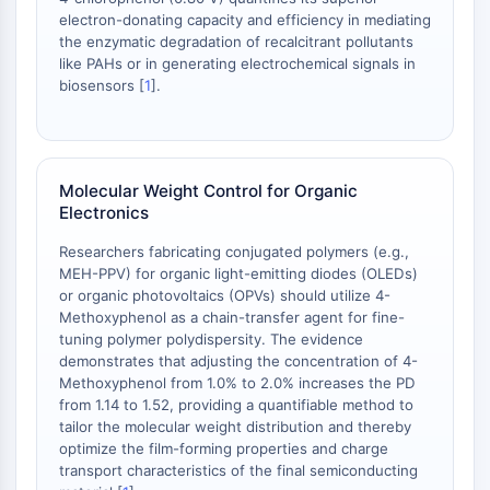
Facteur nucléaire des cellules T
electron-donating capacity and efficiency in mediating
activées (NFAT)
the enzymatic degradation of recalcitrant pollutants
like PAHs or in generating electrochemical signals in
FAP
biosensors [
1
].
CD73
SphK
Arginase
AP-1
Molecular Weight Control for Organic
PSMA
Electronics
Glycoprotéine transmembranaire
Pyroptose
Researchers fabricating conjugated polymers (e.g.,
MEH-PPV) for organic light-emitting diodes (OLEDs)
IFNAR
or organic photovoltaics (OPVs) should utilize 4-
PGE synthase
Methoxyphenol as a chain-transfer agent for fine-
FKBP
tuning polymer polydispersity. The evidence
SOD
demonstrates that adjusting the concentration of 4-
IRAK
Methoxyphenol from 1.0% to 2.0% increases the PD
from 1.14 to 1.52, providing a quantifiable method to
PD-1/PD-L1
tailor the molecular weight distribution and thereby
Récepteur des hydrocarbures
optimize the film-forming properties and charge
aromatiques
transport characteristics of the final semiconducting
Système du complément