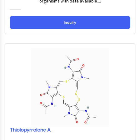
organisms with data available....
Récepteur Fc
AIM2
CD2
Inquiry
Glycoprotéine VI
Ostéopontine
Mort cellulaire programmée 4 PDCD4
Protéine S100
CD3
Récepteurs de type lectine C CTLRs
E-Sélectine
CD20
DOCK
Récepteur éboueur de classe B de type
I SR-BI
Tim3
LAG-3
CX3CR1
Thiolopyrrolone A
CD28