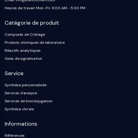
Email: info@benchchem.com
Protéine Tau
Heures de travail: Mon.-Fri. 9:00 AM - 5:00 PM
Récepteur de l'orexine OX Récepteur
Transporteur de dopamine
Catégorie de produit
CaMK
Bêta-sécrétase
Composés de Criblage
γ-sécrétase
Produits chimiques de laboratoire
FAAH
Réactifs analytiques
Récepteur de la mélanocortine
Voies de signalisation
Récepteur de la neuropeptide Y
Récepteur de la cholécystokinine
Service
Récepteur de la somatostatine
Récepteur sigma
Synthèse personnalisée
Récepteur Trk
Services d'analyse
Transporteur de la sérotonine
Services de bioconjugaison
Récepteur de la neurokinine
Synthèse chirale
nAChR
Amyloïde-β
Informations
Monoamine oxydase
Récepteur cannabinoïde
Références