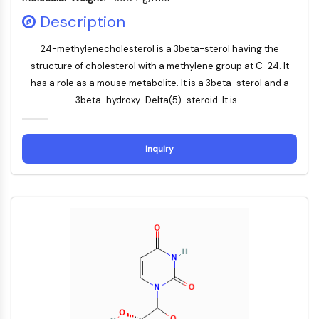
Domaine de lecture épigénétique
Description
Modification de l'histone
VOIE MAPK/ERK
24-methylenecholesterol is a 3beta-sterol having the
structure of cholesterol with a methylene group at C-24. It
Voie MAPK/ERK
has a role as a mouse metabolite. It is a 3beta-sterol and a
Kinase sérine/thréonine associée aux
3beta-hydroxy-Delta(5)-steroid. It is...
microtubules (MAST)
Récepteur ABA
KLF
Inquiry
MNK
MAPKAPK2 MK2
Kinase de lignée mixte
SOS1
Kinase ribosomale S6 RSK
MAP3K
MAP4K
MEK
Raf
JNK