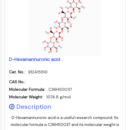
Facteur nucléaire des cellules T
activées (NFAT)
FAP
CD73
SphK
Arginase
AP-1
PSMA
D-Hexamannuronic acid
Glycoprotéine transmembranaire
Pyroptose
Cat. No.:
B12415510
IFNAR
PGE synthase
CAS No.:
FKBP
Molecular Formula:
C36H50O37
SOD
Molecular Weight:
1074.8 g/mol
IRAK
Description
PD-1/PD-L1
Récepteur des hydrocarbures
D-Hexamannuronic acid is a useful research compound. Its
aromatiques
molecular formula is C36H50O37 and its molecular weight is
Système du complément