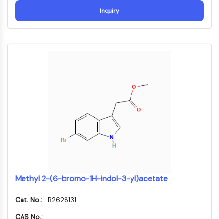
Transporteur membranaire/canal ionique
Inquiry
Transporteur membranaire
Canal ionique
GPCR/G PROTEIN
GPCR/G Protein
GPCR de classe C Synonymes : Famille
du glutamate
GPCR de classe B Synonymes: Famille
de la sécrétine
Related aux protéines G
GPCR de classe A Synonymes : Famille
de la rhodopsine
PROTAC
Methyl 2-(6-bromo-1H-indol-3-yl)acetate
PROTAC
ByeTAC
Cat. No.:
B2628131
ATTECs
CAS No.: