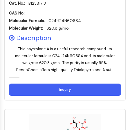
Récepteur TREM
Cat. No.:
B12381713
Mucine
CAS No.:
P-sélectine
Molecular Formula:
C24H24N6O6S4
CD38
Molecular Weight:
620.8 g/mol
CD47
Description
Famille IKZF
BCL6
Thiolopyrrolone A is a useful research compound. Its
NTPDase
molecular formula is C24H24N6O6S4 and its molecular
Facteur inhibiteur de la migration des
weight is 620.8 g/mol. The purity is usually 95%.
macrophages (MIF)
BenchChem offers high-quality Thiolopyrrolone A sui...
Synthase de GMP-AMP cyclique
Récepteur de la thrombopoïétine
Cyclophiline
Inquiry
Kinase inductible par le sel
MyD88
Kallicréine
FLAP
Galectine
CMH