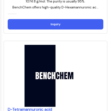
1074.8 g/mol. The purity is usually 95%.
STING
BenchChem offers high-quality D-Hexamannuronic ac...
CCR
CXCR
Récepteur de type NOD (NLR)
Inquiry
Récepteur des glucocorticoides
Récepteur de type Toll (TLR)
NO synthase
Récepteur de l'histamine
Lié à l'interleukine
COX
Espèces réactives de l'oxygène ROS
APOPTOSE
Apoptose
Mort cellulaire nécrotique Synonymes :
Nécrose
Ferroptose
Voie intrinsèqueSynonymes: Voie
D-Tetramannuronic acid