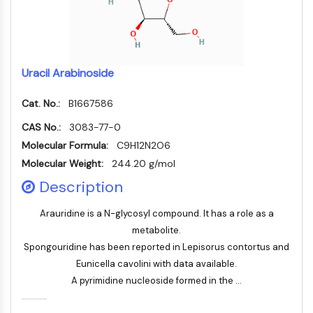
ERK
Ras
p38 MAPK
AUTOPHAGIE
Uracil Arabinoside
Autophagie
Cat. No.:
B1667586
Protéine Atg et apparentée à Atg
CAS No.:
3083-77-0
Autophagie
Molecular Formula:
C9H12N2O6
KINASE DE TYROSINE DE PROTÉINE/RTK
Molecular Weight:
244.20 g/mol
Kinase de tyrosine de protéine/RTK
Description
Kinase tyrosine non réceptrice
Arauridine is a N-glycosyl compound. It has a role as a
Synonymes : NRTK
metabolite.
Récepteur tyrosine kinase RTK
Spongouridine has been reported in Lepisorus contortus and
TRANSPORTEUR MEMBRANAIRE/CANAL
Eunicella cavolini with data available.
A pyrimidine nucleoside formed in the ...
IONIQUE