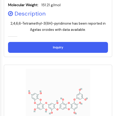
MELK
Molecular Weight:
151.21 g/mol
PIKfyve
Description
PIN1
PDK-1
2,4,6,6-Tetramethyl-3(6H)-pyridinone has been reported in
PTEN
Agelas oroides with data available.
PI4K
DNA-PK
ATM/ATR
Inquiry
GSK-3
AMPK
mTOR
PI3K
Akt
RÉCEPTEUR NUCLÉAIRE LIÉ À LA VITAMINE
D
Récepteur nucléaire lié à la vitamine D