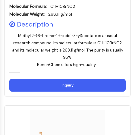
AUTACs
Molecular Formula:
C11H10BrNO2
AUTOTACs
Molecular Weight:
268.11 g/mol
LYTACs
Conjugués ligand-liant de protéine
Description
cible
Methyl 2-(6-bromo-1H-indol-3-yl)acetate is a useful
SNIPERs
research compound. Its molecular formula is C11H10BrNO2
Colle moléculaire
and its molecular weight is 268.11 g/mol. The purity is usually
Ligands pour protéine cible pour
95%.
PROTAC
BenchChem offers high-quality...
Ligands pour l'E3 ligase
Conjugués ligand-liant de ligase E3
PROTACs
Inquiry
Liants PROTAC
CYCLE CELLULAIRE/DOMMAGES À L'ADN
Cycle cellulaire/dommages à l'ADN
Réponse aux protéines mal repliées
Cycle cellulaire
Dommage à l'ADN