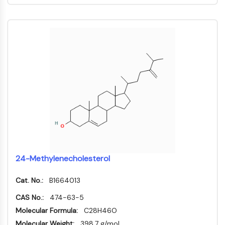
MÉDICAMENT/ADC LIÉ
Conjugué anticorps-médicament/ADC lié
Conjugués anticorps-oligonucléotides
Anticorps ADC
Conjugués de PROTAC-lien pour PAC
Conjugués peptide-médicament PDCs
Conjugués anticorps-médicament
(ADC)
Conjugués radiopharmaceutiques
(RDCs)
Charge utile d'ADC
Conjugués médicament-lien pour ADC
Lieur ADC
24-Methylenecholesterol
ÉPIGÉNÉTIQUE
Cat. No.:
B1664013
Épigénétique
CAS No.:
474-63-5
Méthylation de l'ADN
Molecular Formula:
C28H46O
ARN non codant
Molecular Weight:
398.7 g/mol