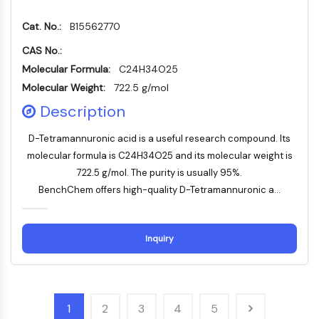
dépendante des mitochondries
Voie extrinsèqueSynonymes: Voie
Cat. No.:
B15562770
médiée par les récepteurs de mort
CAS No.:
Apoptose
Molecular Formula:
C24H34O25
SIGNALISATION NEURONALE
Molecular Weight:
722.5 g/mol
Description
Signalisation neuronale
OLIG2
D-Tetramannuronic acid is a useful research compound. Its
Protéines Slit
molecular formula is C24H34O25 and its molecular weight is
Dihydrocéramide désaturase 1
722.5 g/mol. The purity is usually 95%.
TSPO
BenchChem offers high-quality D-Tetramannuronic a...
Diméthylargininase DDAH
Légumaine
Récepteur olfactif
Inquiry
Huntingtine
Calcineurine
Kinase d'adénosine
Choline kinase
1
2
3
4
5
GPR139