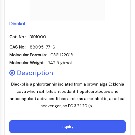
Récepteur nucléaire orphelin
VKOR
REV-ERB
Récepteur androstane constitutif
Dieckol
Récepteur X des prégnanes
Cat. No.:
B191000
Récepteur hormonal nucléaire 4A/NR4A
Récepteur des minéralocorticoïdes
CAS No.:
88095-77-6
ROR
Molecular Formula:
C36H22O18
LXR
Molecular Weight:
742.5 g/mol
Récepteur de la progestérone
Description
Récepteur des hormones thyroïdiennes
RAR/RXR
Dieckol is a phlorotannin isolated from a brown alga Ecklonia
VD/VDR
cava which exhibits antioxidant, hepatoprotective and
Récepteur des androgènes
anticoagulant activities. It has a role as a metabolite, a radical
Récepteur des œstrogènes/ERR
scavenger, an EC 3.2.1.20 (a...
PPAR
CONJUGUÉ ANTICORPS-
Inquiry