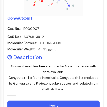
NF-κB
endocrinologie
maladie
maladie
inflammation/immunologie
maladie
infection
cancer
Research
CYTOSQUELETTE
cardiovasculaire
métabolique
neurologique
Area
Others
Gonyautoxin I
Cytosquelette
Lysyl oxydase
Cat. No.:
B000007
Inhibiteur de la voie du facteur tissulaire
CAS No.:
60748-39-2
TFPI
Molecular Formula:
C10H17N7O9S
Clathrine
Molecular Weight:
411.35 g/mol
Kinase liant Cdc42
Claudine
Description
Dystrophine
Gonyautoxin-I has been reported in Aphanizomenon with
MASTL
data available.
Cadherine
Gonyautoxin I is found in mollusks. Gonyautoxin I is produced
MARCKS
by Gonyaulax and Protogonyaulax species and isolated from
Annexine A
shellfish. It is a...
Collagène
Complexe Arp2/3
Protéine de jonction communicante
Inquiry