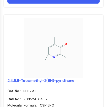
Dynamine
Mps1
Myosine
PAK
Kinésine
ROCK
Intégrine
Microtubule/tubuline
SIGNALISATION JAK/STAT
Signalisation JAK/STAT
Pim
JAK
STAT
2,4,6,6-Tetramethyl-3(6H)-pyridinone
EGFR
PI3K/AKT/MTOR
Cat. No.:
B032791
PI3K/Akt/mTOR
CAS No.:
203524-64-5
Superfamille IPK
Molecular Formula:
C9H13NO