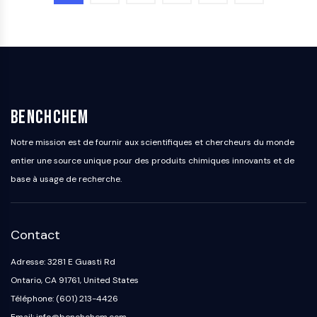
OGT
Protéine prion
PINK1/Parkin
Transthyrétine (TTR)
GPR55
OGA
BenchChem
GPR119
AAK1
Notre mission est de fournir aux scientifiques et chercheurs du monde
Récepteur imidazoline
entier une source unique pour des produits chimiques innovants et de
COMT
base à usage de recherche.
MCHR1 (GPR24)
Récepteur du CGRP
Glucosylcéramide synthase (GCS)
Contact
Récepteur de la neurotensine
GlyT
Adresse: 3281 E Guasti Rd
Récepteur de la mélatonine
Ontario, CA 91761, United States
Alpha-synucléine
Téléphone: (601) 213-4426
Notch