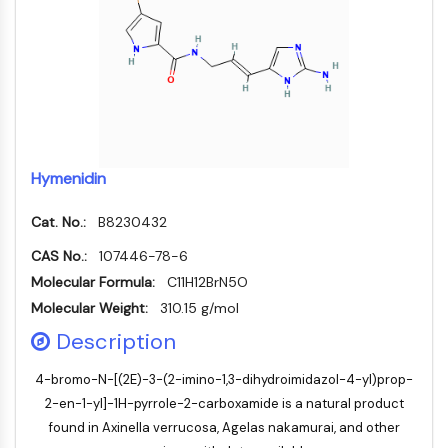
IMMUNOLOGIE/INFLAMMATION
Immunologie/Inflammation
CD19
CD6
CTLA-4
Nectine-4
Hymenidin
ALCAM/CD166
CD44
Cat. No.:
B8230432
Récepteurs de type immunoglobuline
des leucocytes humains LILR
CAS No.:
107446-78-6
Mésothéline
Molecular Formula:
C11H12BrN5O
TROP2
Molecular Weight:
310.15 g/mol
CD22
Description
CD276/B7-H3
L-sélectine
4-bromo-N-[(2E)-3-(2-imino-1,3-dihydroimidazol-4-yl)prop-
CD1
2-en-1-yl]-1H-pyrrole-2-carboxamide is a natural product
VAP-1
found in Axinella verrucosa, Agelas nakamurai, and other
CD74