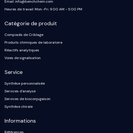
Protéine Tau
Email: info@benchchem.com
Récepteur de l'orexine OX Récepteur
Heures de travail: Mon.-Fri. 9:00 AM - 5:00 PM
Transporteur de dopamine
Catégorie de produit
CaMK
Bêta-sécrétase
Composés de Criblage
γ-sécrétase
Produits chimiques de laboratoire
FAAH
Réactifs analytiques
Récepteur de la mélanocortine
Voies de signalisation
Récepteur de la neuropeptide Y
Récepteur de la cholécystokinine
Service
Récepteur de la somatostatine
Récepteur sigma
Synthèse personnalisée
Récepteur Trk
Services d'analyse
Transporteur de la sérotonine
Services de bioconjugaison
Récepteur de la neurokinine
Synthèse chirale
nAChR
Amyloïde-β
Informations
Monoamine oxydase
Récepteur cannabinoïde
Références