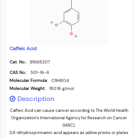
ERK
Ras
p38 MAPK
AUTOPHAGIE
Autophagie
Caffeic Acid
Protéine Atg et apparentée à Atg
Autophagie
Cat. No.:
B1668207
KINASE DE TYROSINE DE PROTÉINE/RTK
CAS No.:
501-16-6
Kinase de tyrosine de protéine/RTK
Molecular Formula:
C9H8O4
Kinase tyrosine non réceptrice
Molecular Weight:
180.16 g/mol
Synonymes : NRTK
Description
Récepteur tyrosine kinase RTK
Caffeic Acid can cause cancer according to The World Health
TRANSPORTEUR MEMBRANAIRE/CANAL
Organization's International Agency for Research on Cancer
(IARC).
IONIQUE
3,4-dihydroxycinnamic acid appears as yellow prisms or plates