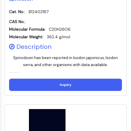
Récepteur TREM
Mucine
Cat. No.:
B12402187
P-sélectine
CAS No.:
CD38
Molecular Formula:
C20H26O6
CD47
Molecular Weight:
Famille IKZF
362.4 g/mol
BCL6
Description
NTPDase
Facteur inhibiteur de la migration des
Epinodosin has been reported in Isodon japonicus, Isodon
macrophages (MIF)
serra, and other organisms with data available.
Synthase de GMP-AMP cyclique
Récepteur de la thrombopoïétine
Inquiry
Cyclophiline
Kinase inductible par le sel
MyD88
Kallicréine
FLAP
Galectine
CMH