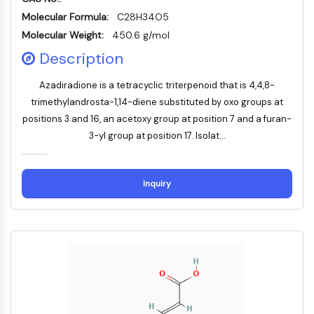
Domaine de lecture épigénétique
Molecular Formula:
C28H34O5
Modification de l'histone
Molecular Weight:
450.6 g/mol
VOIE MAPK/ERK
Description
Voie MAPK/ERK
Azadiradione is a tetracyclic triterpenoid that is 4,4,8-
Kinase sérine/thréonine associée aux
trimethylandrosta-1,14-diene substituted by oxo groups at
microtubules (MAST)
positions 3 and 16, an acetoxy group at position 7 and a furan-
Récepteur ABA
3-yl group at position 17. Isolat...
KLF
MNK
MAPKAPK2 MK2
Inquiry
Kinase de lignée mixte
SOS1
Kinase ribosomale S6 RSK
MAP3K
MAP4K
MEK
Raf
JNK