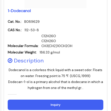
NF-κB
endocrinologie
maladie
maladie
inflammation/immunologie
maladie
infection
cancer
Research
1-Dodecanol
CYTOSQUELETTE
cardiovasculaire
métabolique
neurologique
Area
Others
Cat. No.:
B089629
Cytosquelette
Lysyl oxydase
CAS No.:
112-53-8
Inhibiteur de la voie du facteur tissulaire
C12H26O
TFPI
C12H26O
Molecular Formula:
Clathrine
CH3(CH2)10CH2OH
Kinase liant Cdc42
Molecular Weight:
186.33 g/mol
Claudine
Description
Dystrophine
MASTL
Dodecanol is a colorless thick liquid with a sweet odor. Floats
Cadherine
on water. Freezing point is 75 °F. (USCG, 1999)
MARCKS
Dodecan-1-ol is a primary alcohol that is dodecane in which a
Annexine A
hydrogen from one of the methyl gr...
Collagène
Complexe Arp2/3
Inquiry
Protéine de jonction communicante