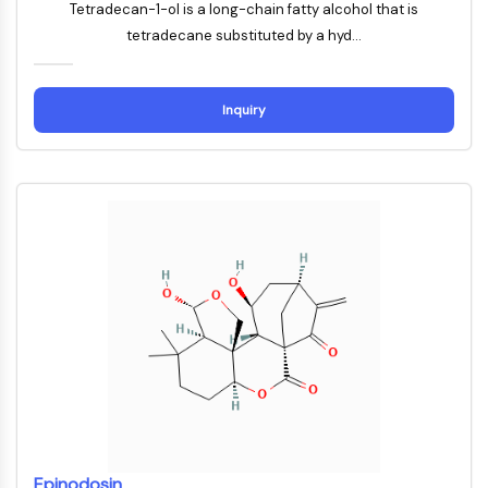
Tetradecan-1-ol is a long-chain fatty alcohol that is
Récepteur Fc
tetradecane substituted by a hyd...
AIM2
CD2
Glycoprotéine VI
Inquiry
Ostéopontine
Mort cellulaire programmée 4 PDCD4
Protéine S100
CD3
Récepteurs de type lectine C CTLRs
E-Sélectine
CD20
DOCK
Récepteur éboueur de classe B de type
I SR-BI
Tim3
LAG-3
CX3CR1
CD28
Epinodosin