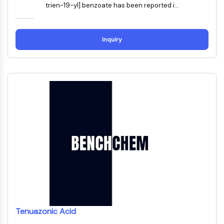
trien-19-yl] benzoate has been reported i...
STING
CCR
CXCR
Inquiry
Récepteur de type NOD (NLR)
Récepteur des glucocorticoides
Récepteur de type Toll (TLR)
NO synthase
Récepteur de l'histamine
Lié à l'interleukine
COX
Espèces réactives de l'oxygène ROS
APOPTOSE
Apoptose
Mort cellulaire nécrotique Synonymes :
Nécrose
Ferroptose
Tenuazonic Acid
Voie intrinsèqueSynonymes: Voie