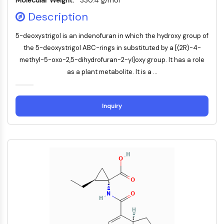
Molecular Weight:
330.4 g/mol
MELK
Description
PIKfyve
PIN1
5-deoxystrigol is an indenofuran in which the hydroxy group of
PDK-1
the 5-deoxystrigol ABC-rings in substituted by a [(2R)-4-
PTEN
methyl-5-oxo-2,5-dihydrofuran-2-yl]oxy group. It has a role
PI4K
as a plant metabolite. It is a ...
DNA-PK
ATM/ATR
GSK-3
Inquiry
AMPK
mTOR
PI3K
Akt
RÉCEPTEUR NUCLÉAIRE LIÉ À LA VITAMINE
D
Récepteur nucléaire lié à la vitamine D