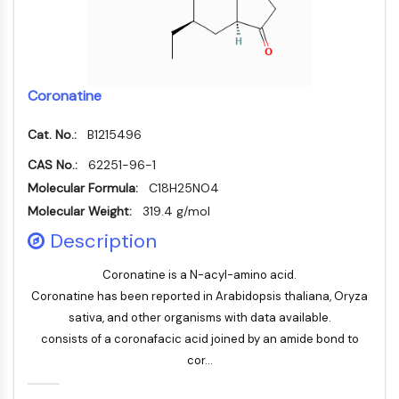
Récepteur nucléaire orphelin
VKOR
REV-ERB
Récepteur androstane constitutif
Récepteur X des prégnanes
Coronatine
Récepteur hormonal nucléaire 4A/NR4A
Récepteur des minéralocorticoïdes
Cat. No.:
B1215496
ROR
CAS No.:
62251-96-1
LXR
Molecular Formula:
C18H25NO4
Récepteur de la progestérone
Molecular Weight:
319.4 g/mol
Récepteur des hormones thyroïdiennes
Description
RAR/RXR
VD/VDR
Coronatine is a N-acyl-amino acid.
Récepteur des androgènes
Coronatine has been reported in Arabidopsis thaliana, Oryza
Récepteur des œstrogènes/ERR
sativa, and other organisms with data available.
PPAR
consists of a coronafacic acid joined by an amide bond to
CONJUGUÉ ANTICORPS-
cor...