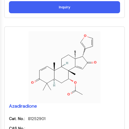
MÉDICAMENT/ADC LIÉ
Inquiry
Conjugué anticorps-médicament/ADC lié
Conjugués anticorps-oligonucléotides
Anticorps ADC
Conjugués de PROTAC-lien pour PAC
Conjugués peptide-médicament PDCs
Conjugués anticorps-médicament
(ADC)
Conjugués radiopharmaceutiques
(RDCs)
Charge utile d'ADC
Conjugués médicament-lien pour ADC
Lieur ADC
ÉPIGÉNÉTIQUE
Azadiradione
Épigénétique
Méthylation de l'ADN
Cat. No.:
B1252901
ARN non codant
CAS No.: