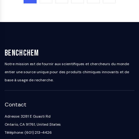
OGT
Protéine prion
PINK1/Parkin
Transthyrétine (TTR)
GPR55
OGA
GPR119
BenchChem
AAK1
Notre mission est de fournir aux scientifiques et chercheurs du monde
Récepteur imidazoline
entier une source unique pour des produits chimiques innovants et de
COMT
base à usage de recherche.
MCHR1 (GPR24)
Récepteur du CGRP
Glucosylcéramide synthase (GCS)
Récepteur de la neurotensine
Contact
GlyT
Adresse: 3281 E Guasti Rd
Récepteur de la mélatonine
Ontario, CA 91761, United States
Alpha-synucléine
Téléphone: (601) 213-4426
Notch