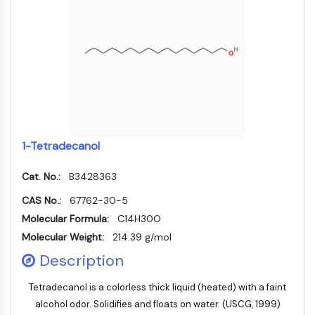
IMMUNOLOGIE/INFLAMMATION
Immunologie/Inflammation
CD19
CD6
CTLA-4
Nectine-4
ALCAM/CD166
1-Tetradecanol
CD44
Récepteurs de type immunoglobuline
Cat. No.:
B3428363
des leucocytes humains LILR
Mésothéline
CAS No.:
67762-30-5
TROP2
Molecular Formula:
C14H30O
CD22
Molecular Weight:
214.39 g/mol
CD276/B7-H3
Description
L-sélectine
CD1
Tetradecanol is a colorless thick liquid (heated) with a faint
VAP-1
alcohol odor. Solidifies and floats on water. (USCG, 1999)
CD74