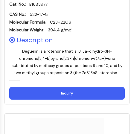
AUTACs
Cat. No.:
B1683977
AUTOTACs
CAS No.:
LYTACs
522-17-8
Conjugués ligand-liant de protéine
Molecular Formula:
C23H22O6
cible
Molecular Weight:
394.4 g/mol
SNIPERs
Description
Colle moléculaire
Ligands pour protéine cible pour
Deguelin is a rotenone that is 13,13a-dihydro-3H-
PROTAC
chromeno[3,4-b]pyrano[2,3-h]chromen-7(7aH)-one
Ligands pour l'E3 ligase
substituted by methoxy groups at positions 9 and 10, and by
Conjugués ligand-liant de ligase E3
two methyl groups at position 3 (the 7aS,13aS-stereoiso...
PROTACs
Liants PROTAC
Inquiry
CYCLE CELLULAIRE/DOMMAGES À L'ADN
Cycle cellulaire/dommages à l'ADN
Réponse aux protéines mal repliées
Cycle cellulaire
Dommage à l'ADN