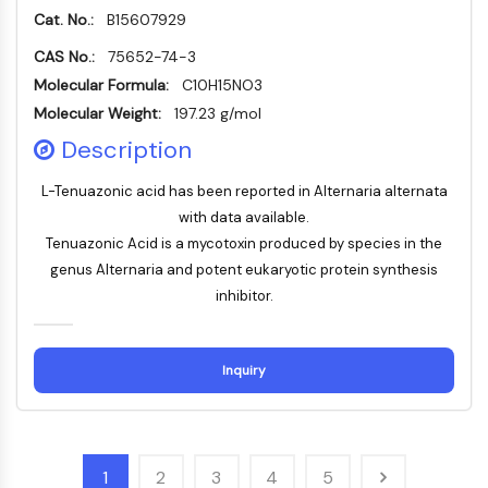
dépendante des mitochondries
Cat. No.:
B15607929
Voie extrinsèqueSynonymes: Voie
CAS No.:
75652-74-3
médiée par les récepteurs de mort
Molecular Formula:
C10H15NO3
Apoptose
Molecular Weight:
197.23 g/mol
SIGNALISATION NEURONALE
Description
Signalisation neuronale
L-Tenuazonic acid has been reported in Alternaria alternata
OLIG2
with data available.
Protéines Slit
Tenuazonic Acid is a mycotoxin produced by species in the
Dihydrocéramide désaturase 1
genus Alternaria and potent eukaryotic protein synthesis
TSPO
inhibitor.
Diméthylargininase DDAH
Légumaine
Récepteur olfactif
Inquiry
Huntingtine
Calcineurine
Kinase d'adénosine
Choline kinase
1
2
3
4
5
GPR139