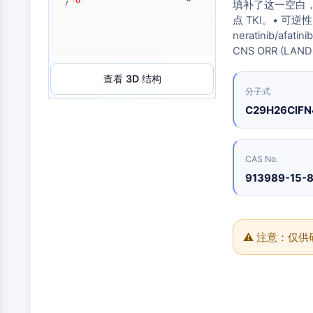
合
化
填补了这一空白，
分
原
Small-Molecule Cocktail Enhance Therapeutic Uses of Stem Cells
物
学
析
点 TKI。• 可逆性 
料
品
色
药
抑
neratinib/
谱
维生素D相关/核受体
制
化
CNS ORR (LA
制
性
学
生
剂
抗
合
化
查看 3D 结构
电
体
成
检
分子式
抗体-药物偶联物相关
子
测
诱
氨
C29H26ClF
材
试
导
基
料
剂
疾
酸
香
病
树
表观遗传学
同
料
模
脂
位
CAS No.
与
型
与
素
913989-15-
香
产
试
标
精
品
剂
丝裂原活化蛋白激酶/细胞外信号调节激酶通路
记
化
生
生
点
合
物
物
击
物
⚠ 注意：仅
医
活
化
自噬
学
性
学
参
材
小
考
催
料
分
标
化
子
准
蛋白酪氨酸激酶/RTK
能
剂
品
源
化