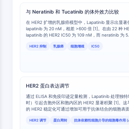
与 Neratinib 和 Tucatinib 的体外效力比较
在 HER2 扩增的乳腺癌模型中，Lapatinib 显示出显著低于不可逆
lapatinib 为 20 nM，相差 >600 倍 [1]。在由 22
lapatinib 的 HER2 IC50 为 109 nM，而 ne
方案和采购决策。
HER2 抑制
乳腺癌
细胞增殖
IC50
HER2 蛋白表达调节
通过 ELISA 和免疫印迹定量检测，Lapatinib 处理独特地
时）引起含胞外区和胞内区的 HER2 显著积聚 [1]。这与 n
的 HER2 稳定化可通过增加可用于抗体结合的细胞表面 H
具备此特性。评估联合疗法或耐药机制的研究人员必
HER2 调节
蛋白周转
抗体依赖性细胞介导的细胞毒作用 (A