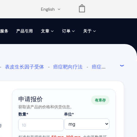
opdown
English
服务
产品引用
文章
订单
关于
表皮生长因子受体
癌症靶向疗法
癌症
-
-
-
ER1
表皮生长因子受体2/人类表皮生长因子
-
申请报价
有库存
获取该产品的价格和供货信息。
数量*
单位*
渗