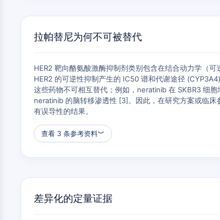
拉帕替尼为何不可被替代
HER2 靶向酪氨酸激酶抑制剂类别包含在结合动力学（可逆 vs.
HER2 的可逆性抑制产生的 IC50 谱和代谢途径 (CYP3A4) 
这些药物不可相互替代；例如，neratinib 在 SKBR3 
neratinib 的脑转移渗透性 [3]。因此，在研究方案或
有误导性的结果。
查看 3 条参考资料
︾
差异化的定量证据