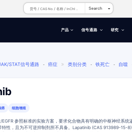
Toggle Dr
Search
产品
信号通路
研究
JAK/STAT信号通路
癌症
类别分类
铁死亡
自噬
-

-
-
亡
自噬
表皮生长因子受体
表皮生长因子受体/ErbB1/H
-
-
-
物标准品
铁死亡激活剂
自噬诱导剂
-
-
nib
腺癌
细胞增殖
R2/EGFR 参照标准的实验方案，要求化合物具有明确的中枢神经系统
特性，且为不可逆抑制剂所不具备。Lapatinib (CAS 913989-15-8)