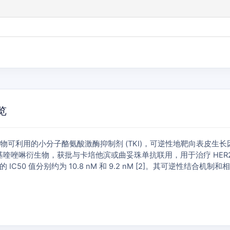
览
6) 是一种口服生物可利用的小分子酪氨酸激酶抑制剂 (TKI)，可逆性地靶向表皮生长
是一种 4-苯胺基喹唑啉衍生物，获批与卡培他滨或曲妥珠单抗联用，用于治疗
，报道的 IC50 值分别约为 10.8 nM 和 9.2 nM [2]。其可逆