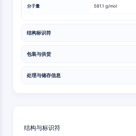
物
神经元信号
分子量
581.1 g/mol
抗感染
结构标识符
内
心
代
炎
代谢酶/蛋白酶
分
血
谢
症/
包装与供货
泌
管
疾
免
学
疾
病
疫
病
学
SIGNALING PATHWAYS OTHERS
处理与储存信息
神
感
癌
Research
经
染
症
Area
系
Others
统
疾
病
结构与标识符