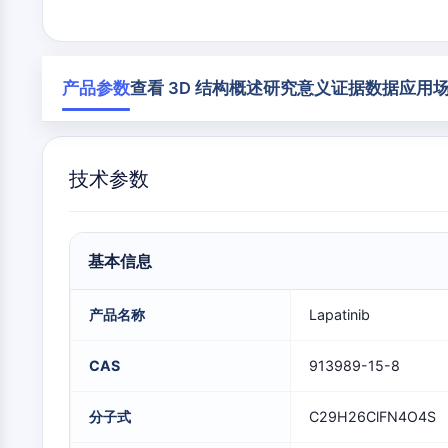
构
材
学
建
料
生
模
膜转运蛋白/离子通道
物
块
学
产品参数
查看 3D 结构
概述
研究意义
证据数据
应用
酶
GPCR/G蛋白
寡
核
苷
技术参数
酸
蛋白降解靶向嵌合体
荧
光
染
细胞周期/DNA损伤
料
基本信息
生
化
产品名称
Lapatinib
试
免疫学/炎症
剂
CAS
913989-15-8
肽
天
细胞凋亡
然
分子式
C29H26ClFN4O4S
产