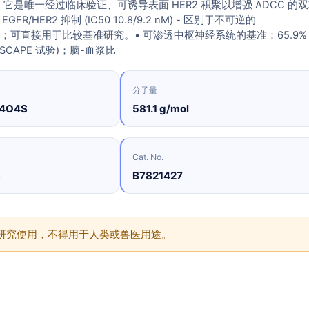
它是唯一经过临床验证、可诱导表面 HER2 积聚以增强 ADCC 的
EGFR/HER2 抑制 (IC50 10.8/9.2 nM) - 区别于不可逆的
afatinib；可直接用于比较基准研究。• 可渗透中枢神经系统的基准：65.9%
NDSCAPE 试验)；脑-血浆比
分子量
N4O4S
581.1 g/mol
Cat. No.
8
B7821427
供研究使用，不得用于人类或兽医用途。