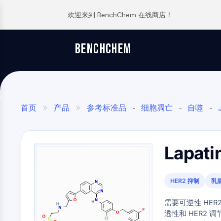
欢迎来到 BenchChem 在线商店！
逆向合成分析
订单
关于我们
文章
TGF-Β/SMAD
BENCHCHEM
The 2024 Nobel Prize in Chemistry is a victory for complex systems
Glycine Transporter Presents New Thinking for Treating Psychiatric ...
合成路线数据库
联系
Maraviroc Could Enhance How the Brain Links Memories
Drug Repurposing Screens Reveal Nine Potential New COVID-19 ...
药
化
分
应
干细胞/WNT
Zanubrutinib Shrinks Tumors in 80% of Patients with Lymphoma in Trial
Diabetes Drug Metformin Exposes Vulnerability in HIV
SCHOLARSHIP PROGRAM
物
学
析
用
发
合
科
材
Clinical Study of Sodium Selenate as a Disease-modifying Treatment ...
Ibuprofen Disrupts Key Protein Complex in Colorectal Cancers
首页
产品
参考标准品
细胞凋亡
自噬


-
-
-
核因子ΚB
现
成
学
料
New Material Could Improve Gastrointestinal Drug Delivery of Medicines
Use Existing Drugs to Treat Cancers
代谢与转移
药物检测标准品
代谢标准品
铁死

-
-
与
与
与
与
受体2
EGFR抑制剂
药物成分标准品
人类代谢
-

-
Researchers Synthesize Anticancer Compound Moroidin
Triptonide from Chinese Herb Exhibits Reversible Male ...
生
构
标
特
Lapati
细胞骨架
Computational Design To Create Anticancer Agent – a Novel Tubulin Inhibitor
SARM1 as a Potential Drug Target for Parkinson's and Alzheimer's ...
命
建
准
种
科
模
品
化
Compound Silences Hippocampal Excitability and Seizure Propensity in Mice
Smoking Cessation Drug Cytisine May Treat Parkinson’s in Women
学
块
学
Molecules Synthesized that Inhibit Effects of Common Anticoagulant Drug
Sesame Seed Chemical Sesaminol Alleviates Parkinson’s Symptoms ...
HER2 抑制
乳
JAK/STAT信号通路
分
品
析
筛
Reducing the Side Effects of Weight Gain Associated with Diabetes Drugs
实
Naltrexone Used as Alternative to Opioids for Chronic Pain
试
需要可逆性 HE
选
验
组
剂
New SARS-CoV-2 Therapeutics Drugs - March 2022 Summary
透性和 HER2 调节
化
室
PI3K/AKT/MTOR
合