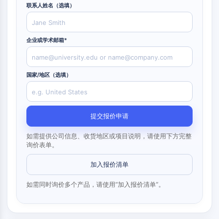
构
材
学
联系人姓名（选填）
核因子κB
建
料
生
模
物
细胞骨架
块
学
企业或学术邮箱*
细胞骨架
酶
赖氨酰氧化酶
寡
组织因子途径抑制剂
核
国家/地区（选填）
苷
网格蛋白
酸
Cdc42结合激酶
荧
克劳丁
光
肌营养不良蛋白
染
提交报价申请
MASTL
料
如需提供公司信息、收货地区或项目说明，请使用下方完整
钙黏蛋白
生
询价表单。
化
MARCKS
试
膜联蛋白A
加入报价清单
剂
胶原蛋白
肽
肌动蛋白相关蛋白2/3复合物
如需同时询价多个产品，请使用“加入报价清单”。
天
间隙连接蛋白
然
发动蛋白
产