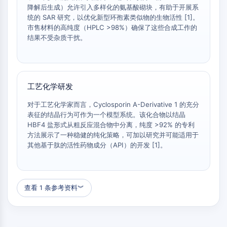
G蛋白相关
降解后生成）允许引入多样化的氨基酸砌块，有助于开展系
A类GPCR同义词：视紫红质家族
统的 SAR 研究，以优化新型环孢素类似物的生物活性 [1]。
市售材料的高纯度（HPLC >98%）确保了这些合成工作的
蛋白降解靶向嵌合体
结果不受杂质干扰。
蛋白降解靶向嵌合体
ByeTAC
ATTECs
工艺化学研发
AUTACs
AUTOTACs
对于工艺化学家而言，Cyclosporin A-Derivative 1 的充分
表征的结晶行为可作为一个模型系统。该化合物以结晶
LYTACs
HBF4 盐形式从粗反应混合物中分离，纯度 >92% 的专利
靶蛋白配体-连接子共轭物
方法展示了一种稳健的纯化策略，可加以研究并可能适用于
SNIPERs
其他基于肽的活性药物成分（API）的开发 [1]。
分子胶
PROTAC靶蛋白配体
E3连接酶配体
E3连接酶配体-连接子共轭物
查看 1 条参考资料
︾
PROTACs
PROTAC连接子