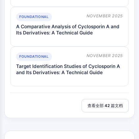
CD276/B7-H3
L-选择素
NOVEMBER 2025
FOUNDATIONAL
CD1
VAP-1
A Comparative Analysis of Cyclosporin A and
Its Derivatives: A Technical Guide
CD74
Fc受体
AIM2
CD2
NOVEMBER 2025
FOUNDATIONAL
糖蛋白VI
Target Identification Studies of Cyclosporin A
骨桥蛋白
and Its Derivatives: A Technical Guide
程序性细胞死亡4
S100蛋白
CD3
C型凝集素样受体
查看全部 42 篇文档
E-选择素
CD20
DOCK
清道夫受体B类I型
Tim3