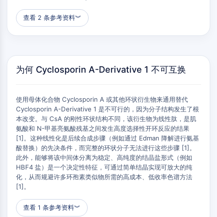
组成型雄甾烷受体
孕烷X受体
查看 2 条参考资料
︾
核激素受体4A
盐皮质激素受体
ROR
LXR
为何 Cyclosporin A-Derivative 1 不可互换
孕酮受体
甲状腺激素受体
视黄酸受体/类视黄醇X受体
使用母体化合物 Cyclosporin A 或其他环状衍生物来通用替代
VD/VDR
Cyclosporin A-Derivative 1 是不可行的，因为分子结构发生了根
雄激素受体
本改变。与 CsA 的刚性环状结构不同，该衍生物为线性肽，是肌
氨酸和 N-甲基亮氨酸残基之间发生高度选择性开环反应的结果
雌激素受体/雌激素相关受体
[1]。这种线性化是后续合成步骤（例如通过 Edman 降解进行氨基
过氧化物酶体增殖物激活受体
酸替换）的先决条件，而完整的环状分子无法进行这些步骤 [1]。
此外，能够将该中间体分离为稳定、高纯度的结晶盐形式（例如
抗体-药物偶联物相关
HBF4 盐）是一个决定性特征，可通过简单结晶实现可放大的纯
抗体-药物偶联物相关
化，从而规避许多环孢素类似物所需的高成本、低收率色谱方法
[1]。
抗体-寡核苷酸偶联物
ADC抗体
查看 1 条参考资料
︾
PROTAC-连接子偶联物用于PAC