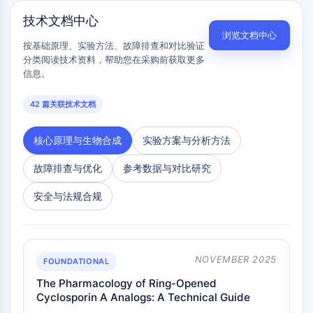
细胞周期/DNA损伤
技术文档中心
细胞周期/DNA损伤
浏览文档中心
按基础原理、实验方法、故障排查和对比验证
未折叠蛋白反应
分类阅读技术资料，帮助您在采购前获取更多
细胞周期
信息。
脱氧核糖核酸损伤
42 篇关联技术文档
免疫学/炎症
免疫学/炎症
核心原理与生物合成
实验方案与分析方法
CD19
CD6
故障排查与优化
参考数据与对比研究
CTLA-4
安全与法规合规
Nectin-4
ALCAM/CD166
CD44
人白细胞免疫球蛋白样受体
NOVEMBER 2025
FOUNDATIONAL
间皮素
The Pharmacology of Ring-Opened
TROP2
Cyclosporin A Analogs: A Technical Guide
CD22