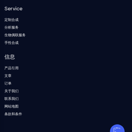
钙/钙调蛋白依赖性蛋白激酶
Service
β-分泌酶
γ-分泌酶
定制合成
脂肪酸酰胺水解酶
分析服务
黑素皮质素受体
生物偶联服务
神经肽Y受体
手性合成
胆囊收缩素受体
生长抑素受体
信息
Sigma受体
产品引用
Trk受体
5-羟色胺转运蛋白
文章
神经激肽受体
订单
nAChR
关于我们
淀粉样β蛋白
联系我们
单胺氧化酶
网站地图
大麻素受体
条款和条件
代谢型谷氨酸受体
TRP通道