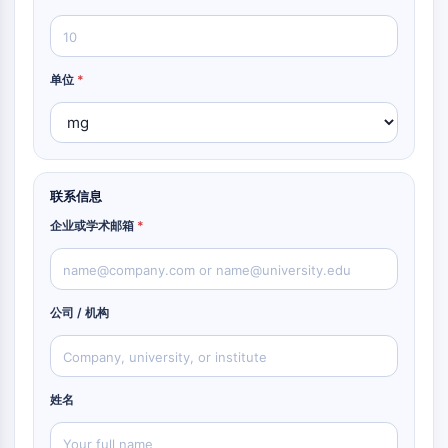
5-脂氧合酶激活蛋白
半乳糖凝集素
主要组织相容性复合体
活化T细胞核因子
单位
*
FAP
CD73
SphK
精氨酸酶
AP-1
联系信息
PSMA
企业或学术邮箱
*
跨膜糖蛋白
细胞焦亡
IFNAR
PGE合酶
公司 / 机构
FKBP
SOD
IRAK
姓名
PD-1/PD-L1
芳烃受体