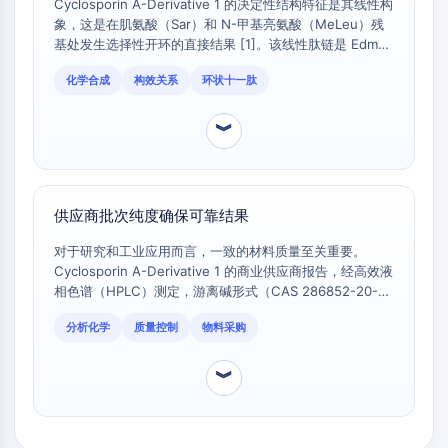
路
Cyclosporin A-Derivative 1 的决定性结构特征是其线性构
象，这是在肌氨酸（Sar）和 N-甲基亮氨酸（MeLeu）残
微管相关丝氨酸/苏氨酸激酶
基处发生选择性开环的直接结果 [1]。该线性肽链是 Edman
ABA受体
降解步骤的必要底物，此化学过程用于移除氨基酸，从而能
KLF
化学合成
构效关系
环状十一肽
够合成新的非天然环状十一肽，如 Alisporivir [1]。母体化
MNK
合物 Cyclosporin A 是一种环状十一肽，对此特定转化呈
MAPKAPK2
化学惰性，使其不适合作为该合成路线的起始原料。
︾
混合谱系激酶
SOS1
核糖体S6激酶
供应商批次纯度确保可靠结果
MAP3K
MAP4K
对于研究和工业应用而言，一致的材料质量至关重要。
MEK
Cyclosporin A-Derivative 1 的商业供应商报告，经高效液
相色谱（HPLC）测定，游离碱形式（CAS 286852-20-
Raf
8）的最低纯度规格为 ≥95%，HBF4 盐形式（CAS
JNK
分析化学
质量控制
物料采购
1487360-85-9）为 >98% ， 。这种纯度水平可确保最小
ERK
的批间差异，并降低后续合成步骤中发生副反应的风险，而
Ras
在使用表征不够严格的环孢素中间体时，这是一个常见问
︾
p38 MAPK
题。
自噬