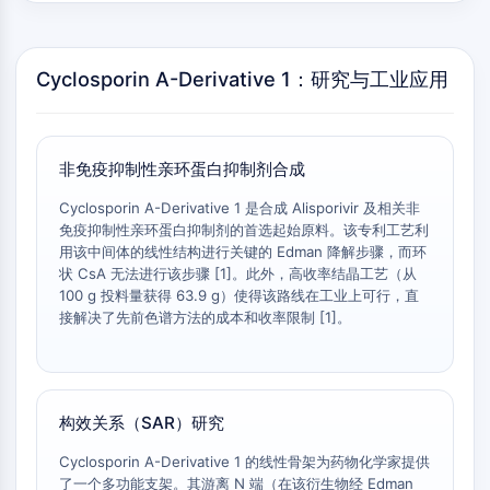
自噬
Atg及Atg相关蛋白
自噬
Cyclosporin A-Derivative 1：研究与工业应用
蛋白酪氨酸激酶/RTK
蛋白酪氨酸激酶/RTK
非免疫抑制性亲环蛋白抑制剂合成
非受体酪氨酸激酶同义词：NRTK
受体酪氨酸激酶
Cyclosporin A-Derivative 1 是合成 Alisporivir 及相关非
免疫抑制性亲环蛋白抑制剂的首选起始原料。该专利工艺利
膜转运蛋白/离子通道
用该中间体的线性结构进行关键的 Edman 降解步骤，而环
状 CsA 无法进行该步骤 [1]。此外，高收率结晶工艺（从
膜转运蛋白/离子通道
100 g 投料量获得 63.9 g）使得该路线在工业上可行，直
膜转运蛋白
接解决了先前色谱方法的成本和收率限制 [1]。
离子通道
GPCR/G蛋白
GPCR/G蛋白
构效关系（SAR）研究
C类GPCR同义词：谷氨酸家族
Cyclosporin A-Derivative 1 的线性骨架为药物化学家提供
B类GPCR同义词：促胰液素家族
了一个多功能支架。其游离 N 端（在该衍生物经 Edman