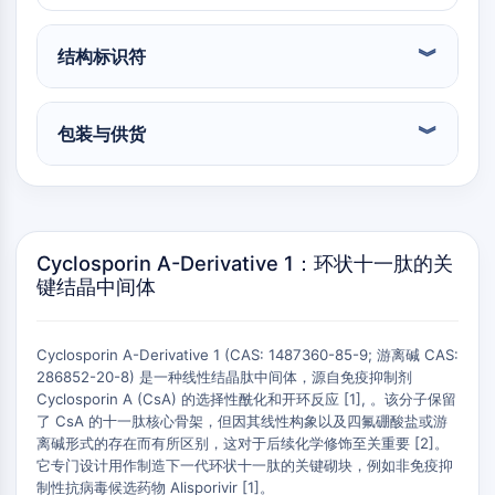
PIKfyve
PIN1
结构标识符
PDK-1
PTEN
磷脂酰肌醇4-激酶
包装与供货
DNA-PK
ATM/ATR
GSK-3
AMP激活蛋白激酶
mTOR
Cyclosporin A-Derivative 1：环状十一肽的关
PI3K
键结晶中间体
蛋白激酶B
维生素D相关/核受体
Cyclosporin A-Derivative 1 (CAS: 1487360-85-9; 游离碱 CAS:
286852-20-8) 是一种线性结晶肽中间体，源自免疫抑制剂
维生素D相关/核受体
Cyclosporin A (CsA) 的选择性酰化和开环反应 [1], 。该分子保留
孤儿核受体
了 CsA 的十一肽核心骨架，但因其线性构象以及四氟硼酸盐或游
离碱形式的存在而有所区别，这对于后续化学修饰至关重要 [2]。
VKOR
它专门设计用作制造下一代环状十一肽的关键砌块，例如非免疫抑
REV-ERB
制性抗病毒候选药物 Alisporivir [1]。