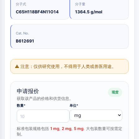
Oct3/4
合
化
分
原
分子式
分子量
Small-Molecule Cocktail Enhance Therapeutic Uses of Stem Cells
物
学
析
Porcupine
料
C65H118BF4N11O14
1364.5 g/mol
品
色
药
PKG
抑
谱
制
化
类器官
制
性
学
生
剂
Hedgehog
Glycine Transporter Presents New Thinking for Treating Psychiatric ...
抗
合
化
Cat. No.
电
Smo
体
成
检
B612691
Drug Repurposing Screens Reveal Nine Potential New COVID-19 ...
子
测
YAP
诱
氨
材
试
Diabetes Drug Metformin Exposes Vulnerability in HIV
导
基
TGF-β/Smad
料
剂
疾
酸
酪蛋白激酶
Ibuprofen Disrupts Key Protein Complex in Colorectal Cancers
香
病
树
同
⚠ 注意：仅供研究使用，不得用于人类或兽医用途。
蛋白激酶A
料
模
脂
位
Use Existing Drugs to Treat Cancers
与
型
与
β-连环蛋白
素
香
产
试
标
Triptonide from Chinese Herb Exhibits Reversible Male ...
Wnt
精
品
剂
记
申请报价
SARM1 as a Potential Drug Target for Parkinson's and Alzheimer's ...
化
现货
生
核因子ΚB
生
点
合
获取该产品的价格和供货信息。
物
物
击
Smoking Cessation Drug Cytisine May Treat Parkinson’s in Women
物
医
活
化
核因子κB
数量*
单位*
学
Sesame Seed Chemical Sesaminol Alleviates Parkinson’s Symptoms ...
性
学
参
RANKL/RANK
材
小
考
催
MALT1
Naltrexone Used as Alternative to Opioids for Chronic Pain
料
分
标
化
子
IKK
标准包装规格包括
1 mg
,
2 mg
,
5 mg
. 大包装数量可按需定
准
能
剂
制。
品
Keap1-Nrf2
源
化