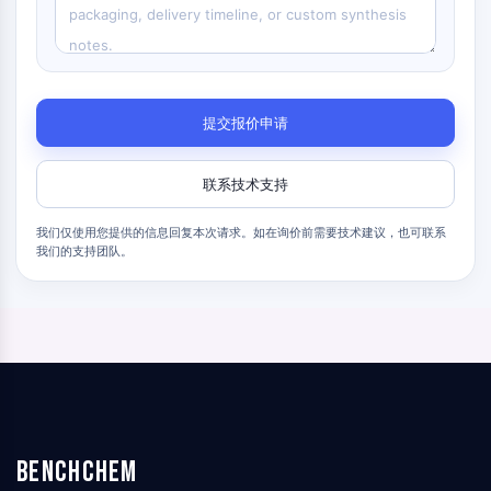
细胞凋亡
神经元信号
神经元信号
提交报价申请
OLIG2
Slit蛋白
二氢神经酰胺去饱和酶1 (DES1)
联系技术支持
TSPO
我们仅使用您提供的信息回复本次请求。如在询价前需要技术建议，也可联系
二甲基精氨酸酶
我们的支持团队。
豆荚蛋白
嗅觉受体
亨廷顿蛋白
钙调神经磷酸酶
腺苷激酶
胆碱激酶
GPR139
OGT
BenchChem
朊蛋白