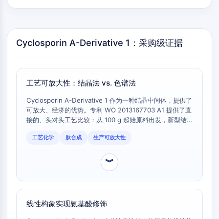
肽-药物共轭物
抗体药物偶联物
放射性核素-药物偶联物
Cyclosporin A-Derivative 1：采购级证据
ADC载荷
ADC用药物-连接子偶联物
抗体药物偶联物接头
工艺可放大性：结晶法 vs. 色谱法
表观遗传学
Cyclosporin A-Derivative 1 作为一种结晶中间体，提供了
表观遗传学
可放大、经济的优势。专利 WO 2013167703 A1 提供了直
脱氧核糖核酸甲基化
接的、头对头工艺比较：从 100 g 起始原料出发，新型结
非编码RNA
晶工艺可得到 63.9 g 结晶化合物 3（Cyclosporin A-
表观遗传阅读器结构域
工艺化学
肽合成
生产可放大性
Derivative 1 HBF4 盐），纯度 >92% [1]。与之形成鲜明
组蛋白修饰
对比的是，生产类似开环环孢素中间体的传统方法依赖于硅
胶色谱，该专利明确指出此工艺存在'总收率中等'且在工业
︾
丝裂原活化蛋白激酶/细胞外信号调节激酶通
规模上'色谱步骤成本极高'的问题 [1]。
路
线性构象实现氨基酸修饰
丝裂原活化蛋白激酶/细胞外信号调节激酶通