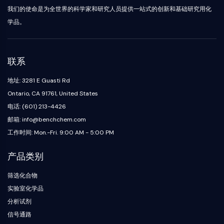
PINK1/Parkin
我们的使命是为全世界的科学家和研究人员提供一站式的创新和基础研究用化
转甲状腺素蛋白
学品。
GPR55
OGA
GPR119
联系
适配器相关激酶1
咪唑啉受体
地址: 3281 E Guasti Rd
COMT
Ontario, CA 91761, United States
黑色素浓集激素受体1
电话: (601) 213-4426
降钙素基因相关肽受体
邮箱: info@benchchem.com
葡萄糖神经酰胺合成酶
工作时间: Mon.-Fri. 9:00 AM - 5:00 PM
神经降压素受体
甘氨酸转运蛋白
产品类别
褪黑素受体
α-突触核蛋白
筛选化合物
Notch
实验室化学品
Tau蛋白
分析试剂
食欲素受体
信号通路
多巴胺转运蛋白