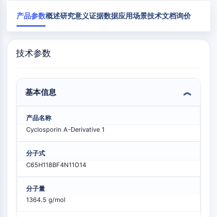
Mps1
物
肌球蛋白
产品参数
概述
研究意义
证据数据
应用场景
技术文档
询价
PAK
驱动蛋白
ROCK
技术参数
整合素
微管蛋白/微管
内
心
代
炎
神
感
癌
Research
分
血
谢
症/
经
染
症
Area
JAK/STAT信号通路
泌
管
疾
免
系
Others
基本信息
学
疾
病
疫
统
JAK/STAT信号通路
病
学
疾
病
Pim
产品名称
JAK
Cyclosporin A-Derivative 1
STAT
表皮生长因子受体
分子式
C65H118BF4N11O14
PI3K/AKT/MTOR
PI3K/Akt/mTOR
分子量
1364.5 g/mol
肌醇磷酸激酶超家族
MELK