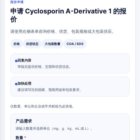
报价申请
LAG-3
申请 Cyclosporin A-Derivative 1 的报
CX3CR1
价
CD28
TREM受体
请使用右侧表单咨询价格、供货、包装规格或大包装供应。
粘蛋白
P-选择素
价格
供货状态
大包装数量
COA / SDS
CD38
CD47
回复内容
IKAROS家族
审核后提供价格、交期和供货信息。
BCL6
NTPDase
加快处理
巨噬细胞迁移抑制因子
建议填写目的国家、预期用途和包装要求。
环GMP-AMP合酶
血小板生成素受体
仅数量、单位和企业或学术邮箱为必填项。
亲环蛋白
盐诱导激酶
产品需求
MyD88
请输入数量并选择单位（mg、g、kg、mL 或 L）。
激肽释放酶
数量
*