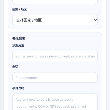
补体系统
STING
国家 / 地区
CCR
CXC趋化因子受体
NOD样受体 (NLR)
糖皮质激素受体
Toll样受体
补充信息
一氧化氮合酶
预期用途
组胺受体
白细胞介素相关
环氧化酶
电话
活性氧
细胞凋亡
细胞凋亡
项目说明
坏死性细胞死亡同义词：坏死
铁死亡
内在途径同义词：线粒体依赖性途径
外在途径同义词：死亡受体介导途径