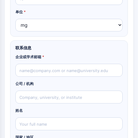
PINK1/Parkin
转甲状腺素蛋白
单位
*
GPR55
OGA
GPR119
适配器相关激酶1
咪唑啉受体
联系信息
COMT
企业或学术邮箱
*
黑色素浓集激素受体1
降钙素基因相关肽受体
葡萄糖神经酰胺合成酶
神经降压素受体
公司 / 机构
甘氨酸转运蛋白
褪黑素受体
α-突触核蛋白
姓名
Notch
Tau蛋白
食欲素受体
多巴胺转运蛋白
国家 / 地区