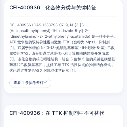
组成型雄甾烷受体
CFI-400936：化合物分类与关键特征
孕烷X受体
核激素受体4A
盐皮质激素受体
CFI-400936 (CAS 1338793-07-9, N-[3-[3-
ROR
(Aminosulfonyl)phenyl]-1H-indazole-5-yl]-2-
LXR
(dimethylamino)-2-(2-ethylphenyl)acetamide) 是一种小分子、
孕酮受体
ATP 竞争性的双特异性蛋白激酶 TTK（也称为 Mps1）抑制剂
[1]。它属于独特的 N-(3-(3-氨磺酰基苯基)-1H-吲唑-5-基)-乙酰
甲状腺激素受体
胺类化学物，该骨架通过系统优化和计算机辅助建模开发而成
视黄酸受体/类视黄醇X受体
[1]。该化合物的核心吲唑结构，结合 3 位和 5 位的关键氨磺酰基
VD/VDR
苯基和乙酰氨基基团，提供了与 TTK 活性位点的独特结合模式，
雄激素受体
这已通过共复合物 X 射线晶体学证实 [1]。
雌激素受体/雌激素相关受体
过氧化物酶体增殖物激活受体
查看 1 条参考资料
︾
抗体-药物偶联物相关
抗体-药物偶联物相关
抗体-寡核苷酸偶联物
CFI-400936：在 TTK 抑制剂中不可替代
ADC抗体
PROTAC-连接子偶联物用于PAC