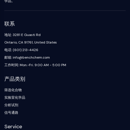
学品。
代谢酶/蛋白酶
核酸代谢
葡萄糖代谢
联系
氨基酸/蛋白质代谢
脂质代谢
地址: 3281 E Guasti Rd
代谢物
Ontario, CA 91761, United States
SIGNALING PATHWAYS OTHERS
电话: (601) 213-4426
邮箱: info@benchchem.com
Signaling Pathways Others
工作时间: Mon.-Fri. 9:00 AM - 5:00 PM
信使核糖核酸
植物激素
产品类别
药物异构体
杀虫剂
筛选化合物
药物衍生物
实验室化学品
药物中间体
分析试剂
Signaling Pathways Others Others
信号通路
氨基酸衍生物
荧光染料
Service