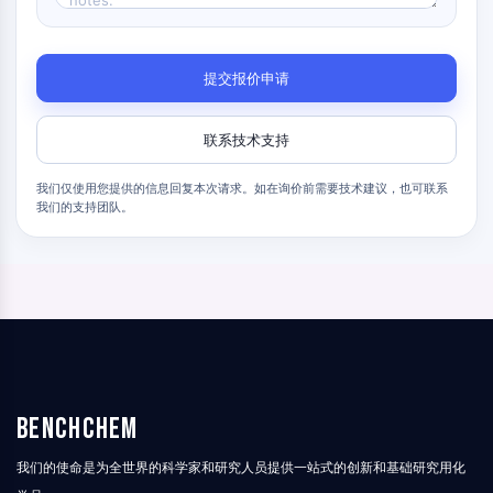
γ-氨基丁酸受体
阿片受体
毒蕈碱型乙酰胆碱受体
离子型谷氨酸受体
提交报价申请
胆碱酯酶
多巴胺受体
联系技术支持
钙通道
肾上腺素受体
我们仅使用您提供的信息回复本次请求。如在询价前需要技术建议，也可联系
我们的支持团队。
5-羟色胺受体
抗感染
抗感染
寄生虫
真菌
抗生素
病毒
BenchChem
细菌
代谢酶/蛋白酶
我们的使命是为全世界的科学家和研究人员提供一站式的创新和基础研究用化