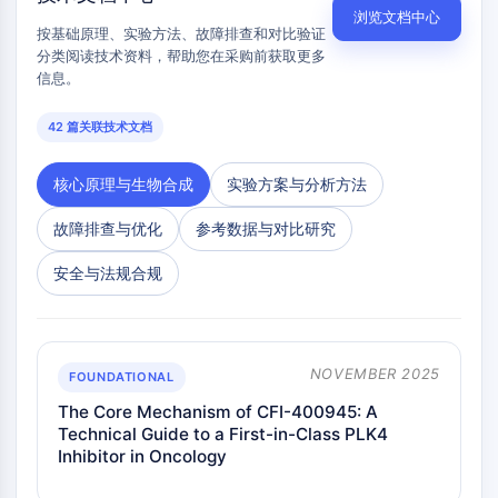
5-脂氧合酶激活蛋白
浏览文档中心
半乳糖凝集素
按基础原理、实验方法、故障排查和对比验证
主要组织相容性复合体
分类阅读技术资料，帮助您在采购前获取更多
信息。
活化T细胞核因子
FAP
42 篇关联技术文档
CD73
SphK
核心原理与生物合成
实验方案与分析方法
精氨酸酶
AP-1
故障排查与优化
参考数据与对比研究
PSMA
跨膜糖蛋白
安全与法规合规
细胞焦亡
IFNAR
PGE合酶
NOVEMBER 2025
FKBP
FOUNDATIONAL
SOD
The Core Mechanism of CFI-400945: A
IRAK
Technical Guide to a First-in-Class PLK4
PD-1/PD-L1
Inhibitor in Oncology
芳烃受体