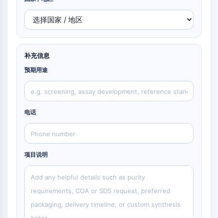
钙/钙调蛋白依赖性蛋白激酶
β-分泌酶
γ-分泌酶
脂肪酸酰胺水解酶
黑素皮质素受体
补充信息
神经肽Y受体
预期用途
胆囊收缩素受体
生长抑素受体
Sigma受体
Trk受体
电话
5-羟色胺转运蛋白
神经激肽受体
nAChR
项目说明
淀粉样β蛋白
单胺氧化酶
大麻素受体
代谢型谷氨酸受体
TRP通道