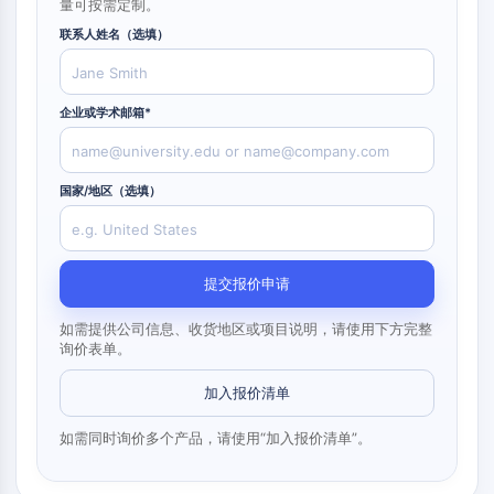
构
量可按需定制。
材
学
核因子κB
建
料
生
联系人姓名（选填）
模
物
细胞骨架
块
学
细胞骨架
酶
企业或学术邮箱*
赖氨酰氧化酶
寡
组织因子途径抑制剂
核
苷
网格蛋白
国家/地区（选填）
酸
Cdc42结合激酶
荧
克劳丁
光
肌营养不良蛋白
染
MASTL
料
提交报价申请
钙黏蛋白
生
如需提供公司信息、收货地区或项目说明，请使用下方完整
化
MARCKS
询价表单。
试
膜联蛋白A
剂
胶原蛋白
加入报价清单
肽
肌动蛋白相关蛋白2/3复合物
天
如需同时询价多个产品，请使用“加入报价清单”。
间隙连接蛋白
然
发动蛋白
产