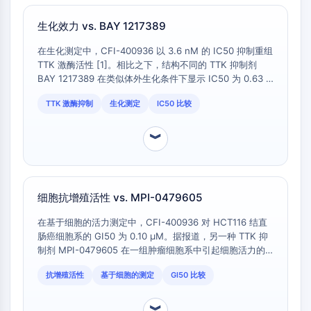
路
微管相关丝氨酸/苏氨酸激酶
生化效力 vs. BAY 1217389
ABA受体
在生化测定中，CFI-400936 以 3.6 nM 的 IC50 抑制重组
KLF
TTK 激酶活性 [1]。相比之下，结构不同的 TTK 抑制剂
MNK
BAY 1217389 在类似体外生化条件下显示 IC50 为 0.63 ±
MAPKAPK2
0.27 nM。这代表了 5.7 倍的效力差异（3.6 nM vs. 0.63
混合谱系激酶
TTK 激酶抑制
生化测定
IC50 比较
nM），可能影响需要高靶标占据的细胞或体内实验的剂量
SOS1
选择。
核糖体S6激酶
︾
MAP3K
MAP4K
MEK
细胞抗增殖活性 vs. MPI-0479605
Raf
JNK
在基于细胞的活力测定中，CFI-400936 对 HCT116 结直
ERK
肠癌细胞系的 GI50 为 0.10 μM。据报道，另一种 TTK 抑
制剂 MPI-0479605 在一组肿瘤细胞系中引起细胞活力的
Ras
显著下降，GI50 值范围为 30 至 100 nM，其中 HCT116
p38 MAPK
抗增殖活性
基于细胞的测定
GI50 比较
的具体值位于该范围的下限 (~30 nM)。这表明 MPI-
0479605 在此细胞环境下可能表现出更强的效力，GI50
自噬
存在约 3 倍的差异 (0.10 μM vs. 0.03 μM)。
︾