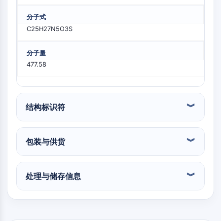
PIKfyve
分子式
PIN1
C25H27N5O3S
PDK-1
PTEN
分子量
磷脂酰肌醇4-激酶
477.58
DNA-PK
ATM/ATR
GSK-3
AMP激活蛋白激酶
结构标识符
mTOR
PI3K
蛋白激酶B
包装与供货
维生素D相关/核受体
维生素D相关/核受体
处理与储存信息
孤儿核受体
VKOR
REV-ERB