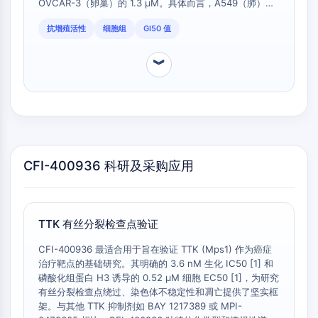
OVCAR-3（卵巢）的 1.3 μM。具体而言，A549（肺）的
细胞周期/DNA损伤
GI50 为 0.16 μM，MD-MB-468（乳腺）为 0.66 μM，
抗增殖活性
细胞组
GI50 值
SW620（结直肠）为 0.21 μM。这种敏感性差异可能反映
细胞周期/DNA损伤
了不同肿瘤类型对 TTK 活性的依赖程度不同，或细胞药代
未折叠蛋白反应
动力学的差异。
︾
细胞周期
脱氧核糖核酸损伤
免疫学/炎症
免疫学/炎症
CD19
CFI-400936 科研及采购应用
CD6
CTLA-4
Nectin-4
ALCAM/CD166
TTK 有丝分裂检查点验证
CD44
CFI-400936 最适合用于旨在验证 TTK (Mps1) 作为癌症
人白细胞免疫球蛋白样受体
治疗靶点的基础研究。其明确的 3.6 nM 生化 IC50 [1] 和
间皮素
磷酸化组蛋白 H3 诱导的 0.52 μM 细胞 EC50 [1]，为研究
TROP2
有丝分裂检查点绕过、染色体不稳定性和凋亡提供了坚实框
架。与其他 TTK 抑制剂如 BAY 1217389 或 MPI-
CD22