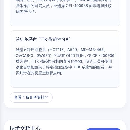
LAG-3
具体作用的研究人员，应选择 CFI-400936 而非选择性较
低的替代品。
CX3CR1
CD28
TREM受体
粘蛋白
跨细胞系的 TTK 依赖性分析
P-选择素
CD38
涵盖五种癌细胞系（HCT116、A549、MD-MB-468、
CD47
OVCAR-3、SW620）的现有 GI50 数据，使 CFI-400936
IKAROS家族
成为进行 TTK 依赖性分析的参考化合物。研究人员可使用
该化合物检验关于特定癌症亚型中 TTK 成瘾性的假说，并
BCL6
识别潜在的反应生物标志物。
NTPDase
巨噬细胞迁移抑制因子
环GMP-AMP合酶
血小板生成素受体
查看 1 条参考资料
︾
亲环蛋白
盐诱导激酶
MyD88
激肽释放酶
技术文档中心