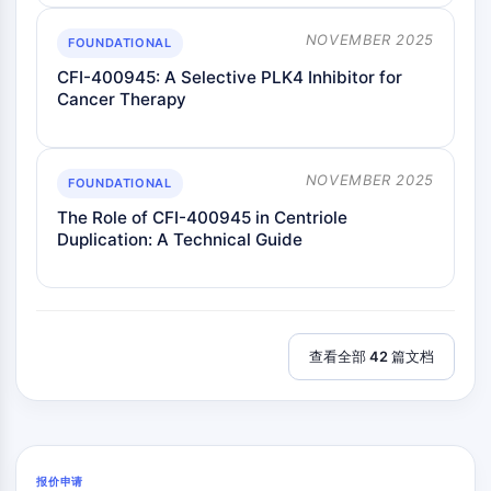
补体系统
STING
NOVEMBER 2025
FOUNDATIONAL
CCR
CFI-400945: A Selective PLK4 Inhibitor for
CXC趋化因子受体
Cancer Therapy
NOD样受体 (NLR)
糖皮质激素受体
Toll样受体
NOVEMBER 2025
FOUNDATIONAL
一氧化氮合酶
The Role of CFI-400945 in Centriole
组胺受体
Duplication: A Technical Guide
白细胞介素相关
环氧化酶
活性氧
细胞凋亡
查看全部 42 篇文档
细胞凋亡
坏死性细胞死亡同义词：坏死
铁死亡
内在途径同义词：线粒体依赖性途径
报价申请
外在途径同义词：死亡受体介导途径