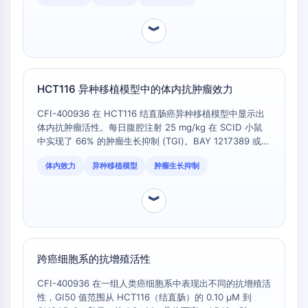
G蛋白相关
谱，尽管在公共数据库尚未完全量化，但对于旨在分离
A类GPCR同义词：视紫红质家族
TTK 特异性表型而不受 Aurora 激酶抑制干扰的实验来说，
︾
是一个关键的区别因素。
蛋白降解靶向嵌合体
蛋白降解靶向嵌合体
HCT116 异种移植模型中的体内抗肿瘤效力
ByeTAC
ATTECs
CFI-400936 在 HCT116 结直肠癌异种移植模型中显示出
AUTACs
体内抗肿瘤活性。每日腹腔注射 25 mg/kg 在 SCID 小鼠
AUTOTACs
中实现了 66% 的肿瘤生长抑制 (TGI)。BAY 1217389 或
MPI-0479605 在该特定模型中的可比体内数据尚未公开，
LYTACs
体内效力
异种移植模型
肿瘤生长抑制
这使得该数据成为该化合物的独特基准。
靶蛋白配体-连接子共轭物
SNIPERs
︾
分子胶
PROTAC靶蛋白配体
E3连接酶配体
E3连接酶配体-连接子共轭物
跨癌细胞系的抗增殖活性
PROTACs
CFI-400936 在一组人类癌细胞系中表现出不同的抗增殖活
PROTAC连接子
性，GI50 值范围从 HCT116（结直肠）的 0.10 μM 到