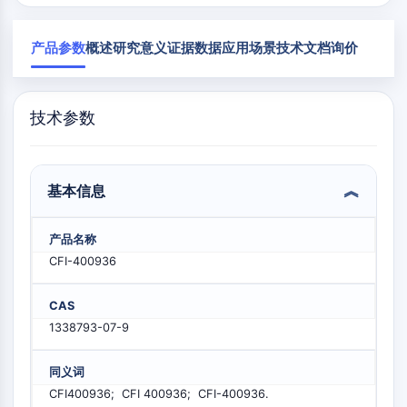
Mps1
物
肌球蛋白
PAK
产品参数
概述
研究意义
证据数据
应用场景
技术文档
询价
驱动蛋白
ROCK
整合素
技术参数
微管蛋白/微管
内
心
代
炎
神
感
癌
Research
分
血
谢
症/
经
染
症
Area
JAK/STAT信号通路
泌
管
疾
免
系
Others
学
疾
病
疫
统
基本信息
JAK/STAT信号通路
病
学
疾
病
Pim
产品名称
JAK
CFI-400936
STAT
表皮生长因子受体
CAS
PI3K/AKT/MTOR
1338793-07-9
PI3K/Akt/mTOR
同义词
肌醇磷酸激酶超家族
CFI400936; CFI 400936; CFI-400936.
MELK