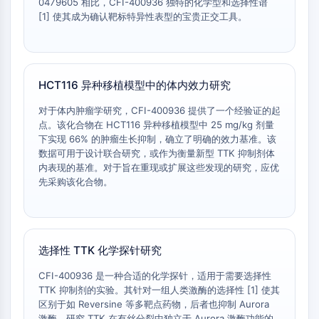
0479605 相比，CFI-400936 独特的化学型和选择性谱
CD276/B7-H3
[1] 使其成为确认靶标特异性表型的宝贵正交工具。
L-选择素
CD1
VAP-1
CD74
HCT116 异种移植模型中的体内效力研究
Fc受体
AIM2
对于体内肿瘤学研究，CFI-400936 提供了一个经验证的起
点。该化合物在 HCT116 异种移植模型中 25 mg/kg 剂量
CD2
下实现 66% 的肿瘤生长抑制，确立了明确的效力基准。该
糖蛋白VI
数据可用于设计联合研究，或作为衡量新型 TTK 抑制剂体
骨桥蛋白
内表现的基准。对于旨在重现或扩展这些发现的研究，应优
程序性细胞死亡4
先采购该化合物。
S100蛋白
CD3
C型凝集素样受体
E-选择素
选择性 TTK 化学探针研究
CD20
CFI-400936 是一种合适的化学探针，适用于需要选择性
DOCK
TTK 抑制剂的实验。其针对一组人类激酶的选择性 [1] 使其
清道夫受体B类I型
区别于如 Reversine 等多靶点药物，后者也抑制 Aurora
Tim3
激酶。研究 TTK 在有丝分裂中独立于 Aurora 激酶功能的