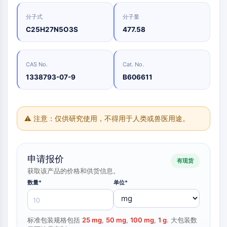
Oct3/4
合
化
分
原
Small-Molecule Cocktail Enhance Therapeutic Uses of Stem Cells
物
学
析
Porcupine
料
分子式
分子量
品
色
药
PKG
抑
C25H27N5O3S
477.58
谱
制
化
类器官
制
性
学
生
剂
Hedgehog
Glycine Transporter Presents New Thinking for Treating Psychiatric ...
抗
合
化
电
Smo
体
成
检
CAS No.
Cat. No.
Drug Repurposing Screens Reveal Nine Potential New COVID-19 ...
子
测
YAP
诱
氨
1338793-07-9
B606611
材
试
Diabetes Drug Metformin Exposes Vulnerability in HIV
导
基
TGF-β/Smad
料
剂
疾
酸
酪蛋白激酶
Ibuprofen Disrupts Key Protein Complex in Colorectal Cancers
香
病
树
同
蛋白激酶A
料
模
脂
位
Use Existing Drugs to Treat Cancers
⚠ 注意：仅供研究使用，不得用于人类或兽医用途。
与
型
与
β-连环蛋白
素
香
产
试
标
Triptonide from Chinese Herb Exhibits Reversible Male ...
Wnt
精
品
剂
记
SARM1 as a Potential Drug Target for Parkinson's and Alzheimer's ...
化
生
核因子ΚB
生
点
申请报价
合
有现货
物
物
击
Smoking Cessation Drug Cytisine May Treat Parkinson’s in Women
物
获取该产品的价格和供货信息。
医
活
化
核因子κB
学
Sesame Seed Chemical Sesaminol Alleviates Parkinson’s Symptoms ...
性
学
数量*
参
单位*
RANKL/RANK
材
小
考
催
MALT1
Naltrexone Used as Alternative to Opioids for Chronic Pain
料
分
标
化
子
IKK
准
能
剂
品
标准包装规格包括
25 mg
,
50 mg
,
100 mg
,
1 g
. 大包装数
Keap1-Nrf2
源
化