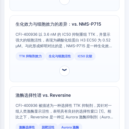
自噬
Atg及Atg相关蛋白
自噬
生化效力与细胞效力的差异：vs. NMS-P715
蛋白酪氨酸激酶/RTK
CFI-400936 以 3.6 nM 的 IC50 抑制重组 TTK，并显示
蛋白酪氨酸激酶/RTK
强大的细胞活性，表现为磷酸化组蛋白 H3 EC50 为 0.52
μM。与此形成鲜明对比的是，NMS-P715 是一种生化效力
非受体酪氨酸激酶同义词：NRTK
弱得多的抑制剂 (IC50 = 182 nM) [1]，但在细胞中仍能以
受体酪氨酸激酶
TTK 抑制剂效力
生化与细胞活性
IC50 比较
53 nM 的 IC50 加速有丝分裂退出 [1]。这种反向关系
（CFI-400936：生化 IC50 > 细胞 IC50）突显了细胞药
膜转运蛋白/离子通道
理学的根本差异。
︾
膜转运蛋白/离子通道
膜转运蛋白
离子通道
激酶选择性谱 vs. Reversine
GPCR/G蛋白
CFI-400936 被描述为一种选择性 TTK 抑制剂，其针对一
GPCR/G蛋白
组人类激酶显示活性，表明具有良好的选择性窗口 [1]。相
比之下，Reversine 是一种泛 Aurora 激酶抑制剂（Aurora
C类GPCR同义词：谷氨酸家族
A/B/C），也能有效抑制 TTK (Mps1)，据报道对多种激酶
B类GPCR同义词：促胰液素家族
激酶选择性
脱靶活性
Aurora 激酶
的 IC50 值在低纳摩尔范围内。CFI-400936 独特的选择性