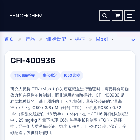
BENCHCHEM
TGF-Β/SMAD
逆向合成分析
订单
关于我们
文章
The 2024 Nobel Prize in Chemistry is a victory for complex systems
TGF-β/Smad
首页
产品
细胞骨架
癌症
Mps1
合成路线数据库
联系


-

-
Dan家族
Maraviroc Could Enhance How the Brain Links Memories
癌症靶向疗法
癌症代谢与转移
Mps1抑制剂
-

药
化
分
应
TGF-β受体
Zanubrutinib Shrinks Tumors in 80% of Patients with Lymphoma in Trial
SCHOLARSHIP PROGRAM
物
学
析
用
蛋白激酶C
CFI-400936
发
合
科
材
Clinical Study of Sodium Selenate as a Disease-modifying Treatment ...
干细胞/WNT
现
成
学
料
New Material Could Improve Gastrointestinal Drug Delivery of Medicines
TTK 激酶抑制
生化测定
IC50 比较
与
与
与
与
干细胞/Wnt
Researchers Synthesize Anticancer Compound Moroidin
生
构
标
特
连接肽
研究人员将 TTK (Mps1) 作为癌症靶点进行验证时，需要具有明确
Computational Design To Create Anticancer Agent – a Novel Tubulin Inhibitor
命
建
准
种
效力和选择性的抑制剂，而非通用的激酶探针。CFI-400936 是一
SDCBP
种结构独特的、基于吲唑的 TTK 抑制剂，具有经验证的定量基
科
模
品
化
sFRP-1
Compound Silences Hippocampal Excitability and Seizure Propensity in Mice
准：• 生化 IC50：3.6 nM（针对 TTK） • 细胞 EC50：0.52
学
块
学
BMI1
μM（磷酸化组蛋白 H3 诱导） • 体内：在 HCT116 异种移植模型
Molecules Synthesized that Inhibit Effects of Common Anticoagulant Drug
分
Gli
品
中，25 mg/kg 剂量下实现 66% 肿瘤生长抑制率 (TGI) • 选择
析
筛
实
Reducing the Side Effects of Weight Gain Associated with Diabetes Drugs
Hippo (MST)
性：经一组人类激酶验证。纯度 ≥98%，于 -20°C 稳定储存。全
试
选
验
组
球配送，仅供科研使用。
RUNX
剂
New SARS-CoV-2 Therapeutics Drugs - March 2022 Summary
化
室
合