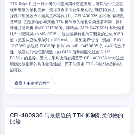
TTK (Mps1) 是一种关键的细胞周期检查点激酶，但其活性位点表
肽-药物共轭物
现出细微的结构变异，使得来自不同化学类别的抑制剂在效力、选
抗体药物偶联物
择性和细胞效应方面高度不等效 [1]。CFI-400936 的吲唑-氨磺酰
放射性核素-药物偶联物
基苯基-乙酰胺核心与其他 TTK 抑制剂的结构骨架显著不同，例如
ADC载荷
咪唑并哒嗪类 (BAY 1217389)、嘌呤类 (MPI-0479605) 和吡唑并
ADC用药物-连接子偶联物
[1,5-a]嘧啶类 (NMS-P715)。这些差异转化为可测量的生化 IC50
值（范围从亚纳摩尔到 >100 nM）、激酶选择性谱（例如，BAY
抗体药物偶联物接头
1217389 的脱靶 PDGFRβ 抑制 vs. MPI-0479605 的 >40 倍选择
表观遗传学
性）以及功能性细胞读数（如 GI50 值和磷酸化组蛋白 H3
EC50）的差异。因此，采购决策必须基于 CFI-400936 针对这些
表观遗传学
明确比较指标的具体量化性能，而不能假定 TTK 抑制剂类别内功
脱氧核糖核酸甲基化
能等效。
非编码RNA
查看 1 条参考资料
︾
表观遗传阅读器结构域
组蛋白修饰
丝裂原活化蛋白激酶/细胞外信号调节激酶通
CFI-400936 与最接近的 TTK 抑制剂类似物的
路
比较
丝裂原活化蛋白激酶/细胞外信号调节激酶通