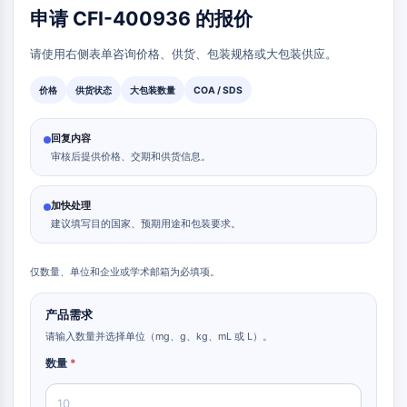
申请 CFI-400936 的报价
细胞凋亡
神经元信号
请使用右侧表单咨询价格、供货、包装规格或大包装供应。
神经元信号
价格
供货状态
大包装数量
COA / SDS
OLIG2
Slit蛋白
回复内容
二氢神经酰胺去饱和酶1 (DES1)
审核后提供价格、交期和供货信息。
TSPO
二甲基精氨酸酶
加快处理
豆荚蛋白
建议填写目的国家、预期用途和包装要求。
嗅觉受体
亨廷顿蛋白
仅数量、单位和企业或学术邮箱为必填项。
钙调神经磷酸酶
腺苷激酶
产品需求
胆碱激酶
请输入数量并选择单位（mg、g、kg、mL 或 L）。
GPR139
数量
*
OGT
朊蛋白