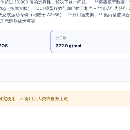
受体超过 10,000 倍的选择性，解决了这一问题。 - **疼痛模型数据：*
8 mg/kg（扭体实验）；CCI 模型疗效与加巴喷丁相当 - **清洁行为特征
厌恶或运动障碍（相较于 AZ-66） - **双用途支架：** 氟丙基使得
6 PET 示踪剂成为可能
分子量
2OS
372.9 g/mol
供研究使用，不得用于人类或兽医用途。