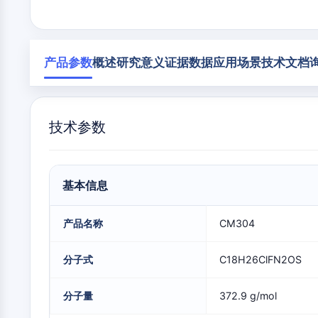
构
材
学
建
料
生
模
膜转运蛋白/离子通道
物
块
学
产品参数
概述
研究意义
证据数据
应用场景
技术文档
酶
GPCR/G蛋白
寡
核
苷
技术参数
酸
蛋白降解靶向嵌合体
荧
光
染
细胞周期/DNA损伤
料
基本信息
生
化
产品名称
CM304
试
免疫学/炎症
剂
分子式
C18H26ClFN2OS
肽
天
细胞凋亡
然
分子量
372.9 g/mol
产