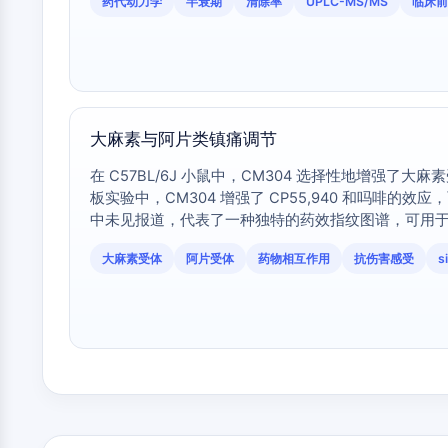
药代动力学
半衰期
清除率
UPLC-MS/MS
临床前
大麻素与阿片类镇痛调节
在 C57BL/6J 小鼠中，CM304 选择性地增强了大麻素
板实验中，CM304 增强了 CP55,940 和吗啡
中未见报道，代表了一种独特的药效指纹图谱，可用于研
大麻素受体
阿片受体
药物相互作用
抗伤害感受
s