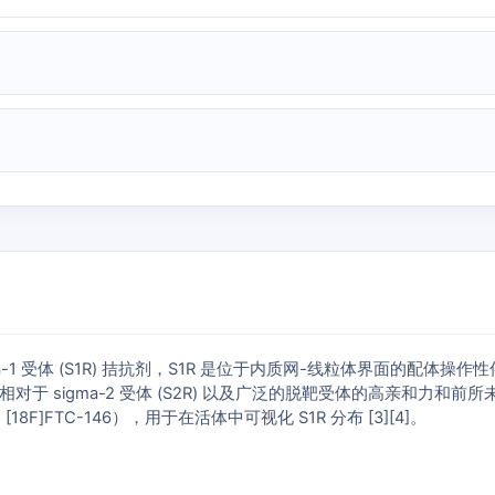
sigma-1 受体 (S1R) 拮抗剂，S1R 是位于内质网-线粒体界面的配体操作性
于 sigma-2 受体 (S2R) 以及广泛的脱靶受体的高亲和力和前所
]FTC-146），用于在活体中可视化 S1R 分布 [3][4]。