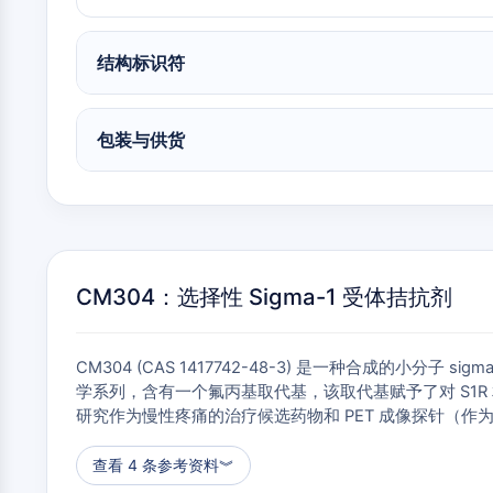
物
神经元信号
结构标识符
抗感染
包装与供货
内
心
代
炎
代谢酶/蛋白酶
分
血
谢
症/
泌
管
疾
免
学
疾
病
疫
病
学
SIGNALING PATHWAYS OTHERS
神
感
癌
Research
CM304：选择性 Sigma-1 受体拮抗剂
经
染
症
Area
系
Others
统
疾
CM304 (CAS 1417742-48-3) 是一种合成的小分子 
病
学系列，含有一个氟丙基取代基，该取代基赋予了对 S1R 相对
研究作为慢性疼痛的治疗候选药物和 PET 成像探针（作为 [18F
查看 4 条参考资料
︾