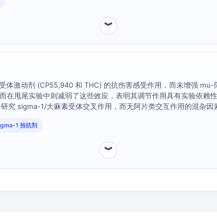
︾
受体激动剂 (CP55,940 和 THC) 的抗伤害感受作用，而未增强 m
的效应，而在甩尾实验中则减弱了这些效应，表明其调节作用具有实验依赖性 [
究 sigma-1/大麻素受体交叉作用，而无阿片类交互作用的混杂因
igma-1 拮抗剂
︾