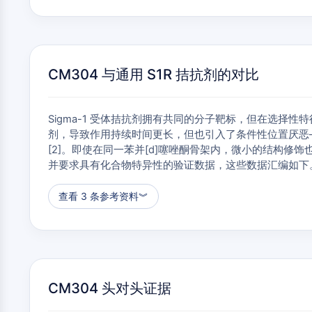
CM304 与通用 S1R 拮抗剂的对比
Sigma-1 受体拮抗剂拥有共同的分子靶标，但在选择性特
剂，导致作用持续时间更长，但也引入了条件性位置厌恶——而 CM
[2]。即使在同一苯并[d]噻唑酮骨架内，微小的结构修饰也会导
并要求具有化合物特异性的验证数据，这些数据汇编如下
查看 3 条参考资料
︾
CM304 头对头证据