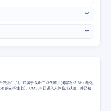
伴侣蛋白 [1]。它属于 3,6-二取代苯并[d]噻唑-2(3H)-酮化
未有的选择性 [2]。CM304 已进入人体临床试验，并已被