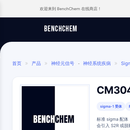
欢迎来到 BenchChem 在线商店！
逆向合成分析
订单
关于我们
文章
TGF-Β/SMAD
BENCHCHEM
The 2024 Nobel Prize in Chemistry is a victory for complex systems
Glycine Transporter Presents New Thinking for Treating Psychiatric ...
合成路线数据库
联系
Maraviroc Could Enhance How the Brain Links Memories
Drug Repurposing Screens Reveal Nine Potential New COVID-19 ...
药
化
分
应
干细胞/WNT
Zanubrutinib Shrinks Tumors in 80% of Patients with Lymphoma in Trial
Diabetes Drug Metformin Exposes Vulnerability in HIV
SCHOLARSHIP PROGRAM
物
学
析
用
发
合
科
材
Clinical Study of Sodium Selenate as a Disease-modifying Treatment ...
Ibuprofen Disrupts Key Protein Complex in Colorectal Cancers
首页
产品
神经元信号
神经系统疾病
Si


-

核因子ΚB
现
成
学
料
New Material Could Improve Gastrointestinal Drug Delivery of Medicines
Use Existing Drugs to Treat Cancers
与
与
与
与
Researchers Synthesize Anticancer Compound Moroidin
Triptonide from Chinese Herb Exhibits Reversible Male ...
生
构
标
特
CM30
细胞骨架
Computational Design To Create Anticancer Agent – a Novel Tubulin Inhibitor
SARM1 as a Potential Drug Target for Parkinson's and Alzheimer's ...
命
建
准
种
科
模
品
化
Compound Silences Hippocampal Excitability and Seizure Propensity in Mice
Smoking Cessation Drug Cytisine May Treat Parkinson’s in Women
学
块
学
Molecules Synthesized that Inhibit Effects of Common Anticoagulant Drug
Sesame Seed Chemical Sesaminol Alleviates Parkinson’s Symptoms ...
sigma-1 受体
JAK/STAT信号通路
分
品
析
筛
Reducing the Side Effects of Weight Gain Associated with Diabetes Drugs
实
Naltrexone Used as Alternative to Opioids for Chronic Pain
试
标准 sigma 配体
选
验
组
剂
New SARS-CoV-2 Therapeutics Drugs - March 2022 Summary
会引入 S2R 或脱
化
室
PI3K/AKT/MTOR
合