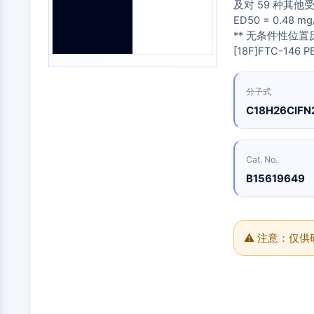
合
化
及对 59 种其他
分
原
Small-Molecule Cocktail Enhance Therapeutic Uses of Stem Cells
物
学
析
ED50 = 0.4
料
品
色
药
抑
** 无条件性位置
谱
维生素D相关/核受体
制
化
[18F]FTC-14
制
性
学
生
剂
抗
合
化
电
体
成
检
分子式
抗体-药物偶联物相关
子
测
诱
氨
C18H26ClFN
材
试
导
基
料
剂
疾
酸
香
病
树
表观遗传学
同
料
模
脂
位
Cat. No.
与
型
与
素
B15619649
香
产
试
标
精
品
剂
丝裂原活化蛋白激酶/细胞外信号调节激酶通路
记
化
生
生
点
合
物
物
击
物
⚠ 注意：仅
医
活
化
自噬
学
性
学
参
材
小
考
催
料
分
标
化
子
准
蛋白酪氨酸激酶/RTK
能
剂
品
源
化