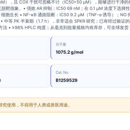
9 nM），且 COX 干扰可忽略不计（IC50>50 µM），能够进行干净的
假象。• 强效 AR 抑制：IC50 69 nM；在 0.1 µM 浓度下选择
V1 细胞生长 • NF-κB 通路阻断：IC50 9.2 µM（TNF-α 诱导）；NO 
 µM • 中等 PK 半衰期（1.7 h），非常适合 SPKR 研究；已有经过验证的
MS 方法 • ≥98% HPLC 纯度；从毫克到批量规格均有库存，可全球发货
分子量
1075.2 g/mol
Cat. No.
3
B1259529
供研究使用，不得用于人类或兽医用途。