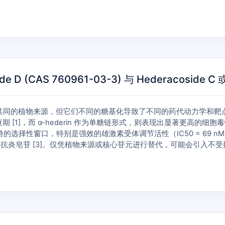
(CAS 760961-03-3) 与 Hederacoside C 或
 α-hederin 拥有共同的植物来源，但它们不同的糖基化导致了不同的药代动力学
其半衰期 [1]，而 α-hederin 作为单糖链形式，则表现出显著更高
特的选择性窗口，特别是强效的雄激素受体调节活性（IC50 = 69 nM），
于广谱抗炎皂苷 [3]。仅凭植物来源或核心苷元进行替代，可能会引入