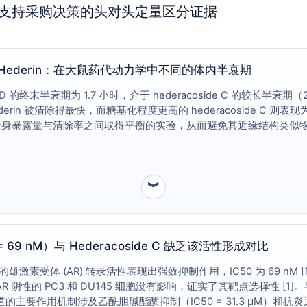
-03-3)：支持采购决策的头对头定量区分证据
 C 和 α-Hederin：在大鼠药代动力学中不同的体内半衰期
的终末半衰期为 1.7 小时，介于 hederacoside C 的较长半衰期（2.
in 被清除得最快，而糖基化程度更高的 hederacoside C 则表现为体
全身暴露量与清除率之间取得平衡的实验，从而避免其近缘结构类似
︾
= 69 nM）与 Hederacoside C 缺乏该活性形成对比
的雄激素受体 (AR) 转录活性表现出强效抑制作用，IC50 为 69 nM [
对 AR 阴性的 PC3 和 DU145 细胞没有影响，证实了其靶点选择性
；其报道的主要作用机制涉及乙酰胆碱酯酶抑制（IC50 = 31.3 μM）