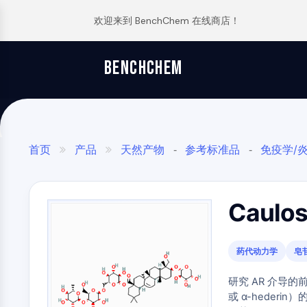
欢迎来到 BenchChem 在线商店！
逆向合成分析
订单
关于我们
文章
TGF-Β/SMAD
BENCHCHEM
The 2024 Nobel Prize in Chemistry is a victory for complex systems
Glycine Transporter Presents New Thinking for Treating Psychiatric ...
合成路线数据库
联系
Maraviroc Could Enhance How the Brain Links Memories
Drug Repurposing Screens Reveal Nine Potential New COVID-19 ...
药
化
分
应
干细胞/WNT
Zanubrutinib Shrinks Tumors in 80% of Patients with Lymphoma in Trial
Diabetes Drug Metformin Exposes Vulnerability in HIV
SCHOLARSHIP PROGRAM
物
学
析
用
发
合
科
材
Clinical Study of Sodium Selenate as a Disease-modifying Treatment ...
Ibuprofen Disrupts Key Protein Complex in Colorectal Cancers
首页
产品
天然产物
参考标准品
免疫学/


-
-
核因子ΚB
现
成
学
料
New Material Could Improve Gastrointestinal Drug Delivery of Medicines
Use Existing Drugs to Treat Cancers
究领域
植物
萜类
诱导型一氧化氮合酶
炎
-
-
-

与
与
与
与
Researchers Synthesize Anticancer Compound Moroidin
Triptonide from Chinese Herb Exhibits Reversible Male ...
生
构
标
特
Caulos
细胞骨架
Computational Design To Create Anticancer Agent – a Novel Tubulin Inhibitor
SARM1 as a Potential Drug Target for Parkinson's and Alzheimer's ...
命
建
准
种
科
模
品
化
Compound Silences Hippocampal Excitability and Seizure Propensity in Mice
Smoking Cessation Drug Cytisine May Treat Parkinson’s in Women
学
块
学
Molecules Synthesized that Inhibit Effects of Common Anticoagulant Drug
Sesame Seed Chemical Sesaminol Alleviates Parkinson’s Symptoms ...
药代动力学
皂
JAK/STAT信号通路
分
品
析
筛
Reducing the Side Effects of Weight Gain Associated with Diabetes Drugs
实
Naltrexone Used as Alternative to Opioids for Chronic Pain
试
研究 AR 介导的
选
验
组
剂
New SARS-CoV-2 Therapeutics Drugs - March 2022 Summary
或 α-hederin）
化
室
PI3K/AKT/MTOR
合