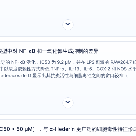
物所不具备的独特靶点作用谱。
︾
C 在炎症模型中对 NF-κB 和一氧化氮生成抑制的差异
 诱导的 NF-κB 活化，IC50 为 9.2 µM，并在 LPS 刺激的 RAW264.
细胞中以浓度依赖性方式降低 TNF-α、IL-1β、IL-6、COX-2 和 N
eracoside D 显示出其抗炎活性与细胞毒性之间的窗口较窄（
︾
略（IC50 > 50 µM），与 α-Hederin 更广泛的细胞毒性特征