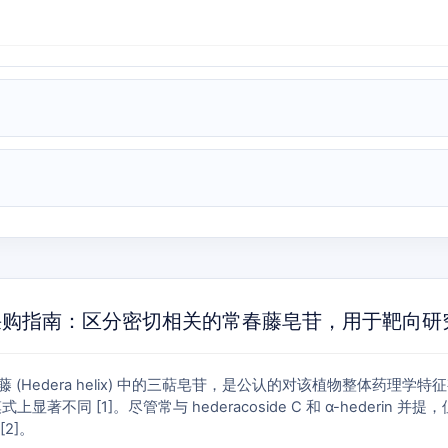
1-03-3) 采购指南：区分密切相关的常春藤皂苷，用于靶向
是一种存在于常春藤 (Hedera helix) 中的三萜皂苷，是公认的对该植
著不同 [1]。尽管常与 hederacoside C 和 α-hederin 并
2]。