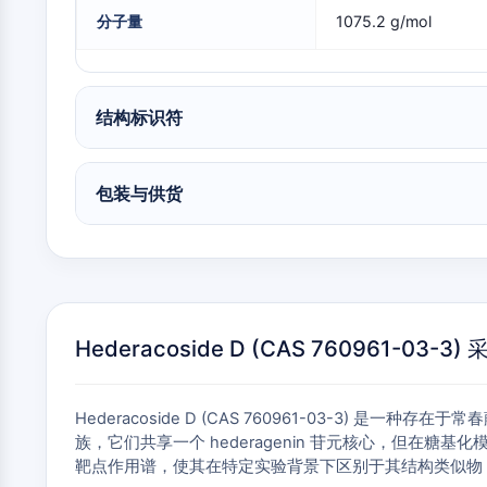
物
神经元信号
分子量
1075.2 g/mol
抗感染
结构标识符
内
心
代
炎
代谢酶/蛋白酶
分
血
谢
症/
包装与供货
泌
管
疾
免
学
疾
病
疫
病
学
SIGNALING PATHWAYS OTHERS
神
感
癌
Research
经
染
症
Area
系
Others
统
Hederacoside D (CAS 76096
疾
病
Hederacoside D (CAS 760961-03-3) 
族，它们共享一个 hederagenin 苷元核心，但在糖基化模式上显
靶点作用谱，使其在特定实验背景下区别于其结构类似物 [