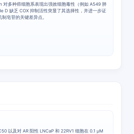
α-hederin 对多种癌细胞系表现出强效细胞毒性（例如 A549 肺
coside D 缺乏 COX 抑制活性突显了其选择性，并进一步证
性机制皂苷的关键差异点。
及对 AR 阳性 LNCaP 和 22RV1 细胞在 0.1 µM