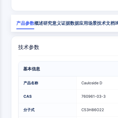
构
材
学
建
料
生
模
膜转运蛋白/离子通道
物
块
学
产品参数
概述
研究意义
证据数据
应用场景
技术文档
酶
GPCR/G蛋白
寡
核
苷
技术参数
酸
蛋白降解靶向嵌合体
荧
光
染
细胞周期/DNA损伤
料
基本信息
生
化
产品名称
Cauloside D
试
免疫学/炎症
剂
CAS
760961-03-3
肽
天
细胞凋亡
然
分子式
C53H86O22
产