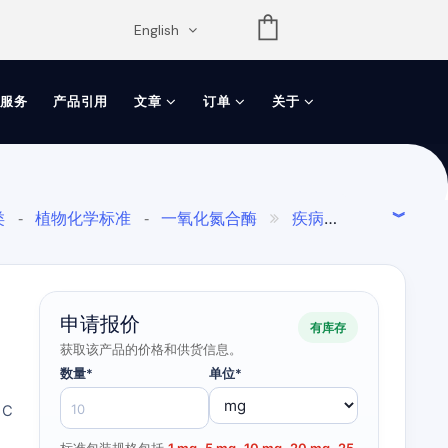
opdown
English
服务
产品引用
文章
订单
关于
类
植物化学标准
一氧化氮合酶
疾病研
-
-

七
中华常春藤
-
申请报价
有库存
获取该产品的价格和供货信息。
数量*
单位*
 C