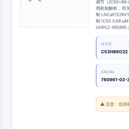
合
化
调节（IC50=6
分
原
Small-Molecule Cocktail Enhance Therapeutic Uses of Stem Cells
物
学
析
用机制解析，而无脱靶
料
品
色
药
抑
制 LNCaP/22R
谱
维生素D相关/核受体
制
化
制 IC50 3.68
制
性
学
生
剂
UHPLC-MS/
抗
合
化
电
体
成
检
抗体-药物偶联物相关
子
测
诱
氨
分子式
材
试
导
基
料
C53H86O22
剂
疾
酸
香
病
树
表观遗传学
同
料
模
脂
位
与
型
与
素
CAS No.
香
产
试
标
精
760961-03-
品
剂
丝裂原活化蛋白激酶/细胞外信号调节激酶通路
记
化
生
生
点
合
物
物
击
物
医
活
化
自噬
学
性
学
⚠ 注意：仅
参
材
小
考
催
料
分
标
化
子
准
蛋白酪氨酸激酶/RTK
能
剂
品
源
化