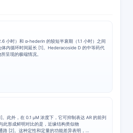
6 小时）和 α-hederin 的较短半衰期（1.1 小时）之间
内循环时间延长 [1]。Hederacoside D 的中等药代
物所呈现的极端情况。
1]。此外，在 0.1 μM 浓度下，它可抑制表达 AR 的前列
 [1]。与此形成鲜明对比的是，近缘结构类似物
和抗炎通路 [2]。这种定性和定量的功能差异表明，