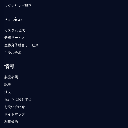
芳香族炭化水素受容体
分析試薬
補体系
シグナリング経路
STING
CCR
Service
CXCR
カスタム合成
NOD様受容体
分析サービス
グルココルチコイド受容体
Toll様受容体
生体分子結合サービス
NO合成酵素
キラル合成
ヒスタミン受容体
情報
インターロイキン関連
COX
製品参照
活性酸素種
記事
アポトーシス
注文
私たちに関しては
アポトーシス
お問い合わせ
壊死性細胞死シノニム：壊死
フェロトーシス
サイトマップ
内在経路
利用規約