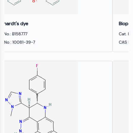
Mps1
物
ミオシン
質
PAK
ペ
キネシン
Biopol
プ
チ
ROCK
Cat. No.: B1214716
ド
インテグリン
CAS No.: 80181-31-3
天
微小管/チューブリン
然
物
JAK/STATシグナリング
JAK/STATシグナリング
Pim
JAK
STAT
EGFR
内
心
代
炎
神
感
癌
Research
分
血
謝
症/
経
染
Area
PI3K/AKT/MTOR
泌
管
疾
免
疾
Others
学
疾
患
疫
患
PI3K/Akt/mTOR
患
学
IPKスーパーファミリー
MELK