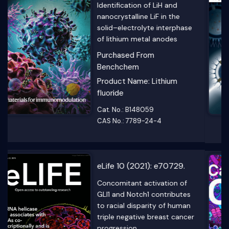
Gタンパク質関連
BRAF — a tumour-agnostic
クラスA GPCR同義語: ロドプシンファミ
drug target with lineage-
リー
specific dependencies
PROTAC
Purchased From
Benchchem
PROTAC
Product Name: Naporafenib
ByeTAC
(LXH254)
ATTECs
AUTACs
Cat. No.: B608708
AUTOTACs
CAS No.: 1800398-38-2
LYTACs
標的タンパク質リガンド-リンカー複合体
SNIPERs
Cancer Cell 42, no. 5
分子接着剤
(2024): 815-832.
PROTAC用標的タンパク質のリガンド
E3リガーゼリガンド
Identification of hypoxic
E3リガーゼリガンド-リンカー複合体
macrophages in
PROTACs
glioblastoma with
PROTACリンカー
therapeutic potential for