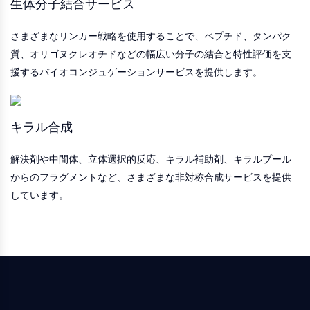
Tim3
生体分子結合サービス
LAG-3
CX3CR1
さまざまなリンカー戦略を使用することで、ペプチド、タンパク
CD28
質、オリゴヌクレオチドなどの幅広い分子の結合と特性評価を支
TREM受容体
援するバイオコンジュゲーションサービスを提供します。
ムチン
P-セレクチン
CD38
キラル合成
CD47
IKZFファミリー
解決剤や中間体、立体選択的反応、キラル補助剤、キラルプール
BCL6
からのフラグメントなど、さまざまな非対称合成サービスを提供
NTPDase
しています。
マクロファージ遊走阻止因子MIF
環状GMP-AMP合成酵素
トロンボポエチン受容体
シクロフィリン
塩誘導性キナーゼ
MyD88