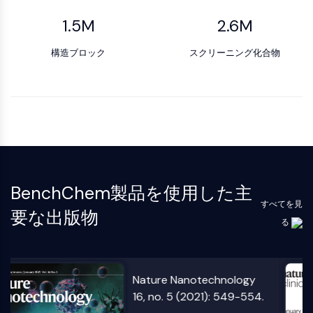
1.5M
2.6M
プロテイン酪氨酸キナーゼ/RTK
プロテイン酪氨酸キナーゼ/RTK
構造ブロック
スクリーニング化合物
非受容体型チロシンキナーゼ同義語:
NRTK
受容体型チロシンキナーゼ
膜輸送体/イオンチャネル
膜輸送体/イオンチャネル
膜輸送体
イオンチャネル
BenchChem製品を使用した主
すべてを見
要な出版物
GPCR/G蛋白質
る
GPCR/G蛋白質
クラスC GPCR同義語: グルタミン酸ファ
ミリー
Nature Reviews Clinical
クラスB GPCR同義語: セクレチンファミ
Oncology 21, no. 3 (2024):
リー
224-247.