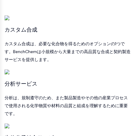
私たちが提供するサービス
CD22
CD276/B7-H3
L-セレクチン
CD1
VAP-1
カスタム合成
CD74
Fc受容体
カスタム合成は、必要な化合物を得るためのオプションの1つで
AIM2
す。BenchChemは小規模から大量までの高品質な合成と契約製造
CD2
サービスを提供します。
糖タンパク質VI
オステオポンチン
プログラム細胞死4 (PDCD4)
分析サービス
S100タンパク質
CD3
分析は、規制遵守のため、また製品製造やその他の産業プロセス
C型レクチン様受容体 CTLRs
で使用される化学物質や材料の品質と組成を理解するために重要
E-セレクチン
CD20
です。
DOCK
スカベンジャー受容体クラスBタイプI