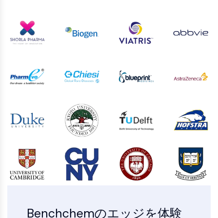
ペプチド薬物コンジュゲート
抗体薬物複合体
放射性核種-薬物複合体RDCs
ADCペイロード
ADC用薬物-リンカー複合体
ADCリンカー
エピジェネティクス
エピジェネティクス
DNAメチル化
非コードRNA
エピジェネティックリーダードメイン
ヒストン修飾
MAPK/ERK経路
MAPK/ERK経路
微小管関連セリン/スレオニンキナーゼ
Benchchemのエッジを体験
ABA受容体