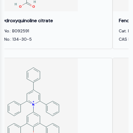
デ
化
ネ
参
NF-κB
ィ
学
ル
照
ン
生
ギ
標
細胞骨格
グ
物
ー
準
Fenoxazoline
ブ
学
材
細胞骨格
ロ
料
Cat. No.: B1208475
酵
ッ
リシルオキシダーゼ
素
ク
CAS No.: 4846-91-7
組織因子経路阻害剤 TFPI
オ
クラスリン
リ
Cdc42結合キナーゼ
ゴ
ヌ
クローディン
ク
ジストロフィン
レ
MASTL
オ
チ
カドヘリン
ド
MARCKS
蛍
アネキシンA
光
コラーゲン
色
Arp2/3複合体
素
ギャップ結合タンパク質
生
ダイナミン
化
学