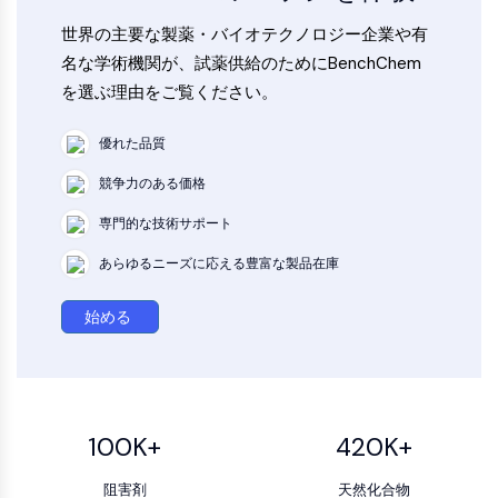
KLF
世界の主要な製薬・バイオテクノロジー企業や有
MNK
名な学術機関が、試薬供給のためにBenchChem
MAPKAPK2 MK2
混合系キナーゼ
を選ぶ理由をご覧ください。
SOS1
リボソームS6キナーゼ
優れた品質
MAP3K
競争力のある価格
MAP4K
MEK
専門的な技術サポート
Raf
あらゆるニーズに応える豊富な製品在庫
JNK
ERK
始める
Ras
p38 MAPK
オートファジー
100K+
420K+
オートファジー
AtgおよびAtg関連タンパク質
阻害剤
天然化合物
オートファジー