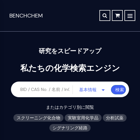
BENCHCHEM
TGF-ベータ/SMAD
レトロシンセシス分析
注文
私たちに関しては
記事
The 2024 Nobel Prize in Chemistry is a victory for complex systems
TGF-ベータ/Smad
合成経路データベース
連絡先
Danファミリー
Maraviroc Could Enhance How the Brain Links Memories
創
化
分
機
研究をスピードアップ
TGF-β受容体
Zanubrutinib Shrinks Tumors in 80% of Patients with Lymphoma in Trial
SCHOLARSHIP PROGRAM
薬・
学
析
能
PKC
生
合
科
性
Clinical Study of Sodium Selenate as a Disease-modifying Treatment ...
私たちの化学検索エンジン
幹細胞/WNT
命
成
学
材
New Material Could Improve Gastrointestinal Drug Delivery of Medicines
科
料
幹細胞/Wnt
Researchers Synthesize Anticancer Compound Moroidin
実
分
学
結合ペプチド
基本情報
検索
験
析
ポ
Computational Design To Create Anticancer Agent – a Novel Tubulin Inhibitor
SDCBP
室
試
ー
ス
用
薬
sFRP-1
ト
Compound Silences Hippocampal Excitability and Seizure Propensity in Mice
ク
またはカテゴリ別に閲覧
化
フ
BMI1
分
リ
学
Molecules Synthesized that Inhibit Effects of Common Anticoagulant Drug
ォ
析
スクリーニング化合物
実験室用化学品
分析試薬
ー
Gli
品
リ
ク
ニ
Reducing the Side Effects of Weight Gain Associated with Diabetes Drugs
Hippo (MST)
オ
シグナリング経路
化
ロ
ン
API
RUNX
学
マ
New SARS-CoV-2 Therapeutics Drugs - March 2022 Summary
グ
合
ト