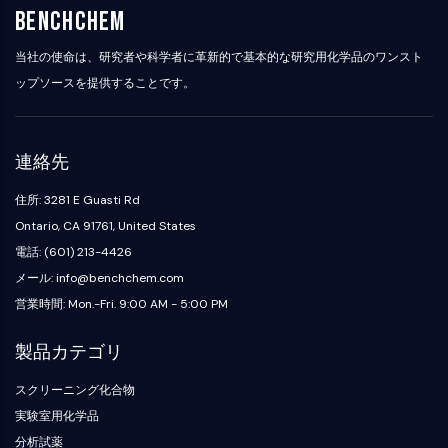
カリクレイン
FLAP
BenchChem
ガレクチン
MHC
当社の使命は、研究者や科学者に革新的で基本的な研究用化学品のワンスト
活性化T細胞核内因子NFAT
ップソースを提供することです。
FAP
CD73
SphK
連絡先
アルギナーゼ
AP-1
住所: 3281 E Guasti Rd
PSMA
Ontario, CA 91761, United States
膜貫通型糖タンパク質
電話: (601) 213-4426
ピロトーシス
メール: info@benchchem.com
IFNAR
営業時間: Mon.-Fri. 9:00 AM - 5:00 PM
PGE合成酵素
FKBP
製品カテゴリ
SOD
IRAK
スクリーニング化合物
PD-1/PD-L1
実験室用化学品