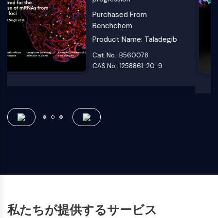
vasculature normalization
細胞周期/DNA損傷
Purchased From
細胞周期/DNA損傷
Benchchem
未折り畳みタンパク質応答
Product Name: Cadaverine
細胞周期
Cat. No.: B124047
DNA損傷
CAS No.: 462-94-2
免疫学炎症
免疫学炎症
CD19
CD6
CTLA-4
ネクチン-4
ALCAM/CD166
CD44
ヒト白血球免疫グロブリン様受容体 LILR
メソテリン
TROP2