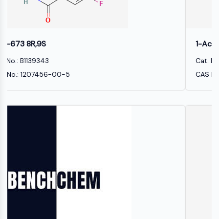
PIKfyve
PIN1
PDK-1
PTEN
1-Acetoxypinoresinol
PI4K
Cat. No.: B1221245
DNA-PK
CAS No.: 81426-14-4
ATM/ATR
GSK-3
AMPK
mTOR
PI3K
Akt
ビタミンD関連/核内受容体
ビタミンD関連/核内受容体
オーファン核受容体
VKOR
REV-ERB