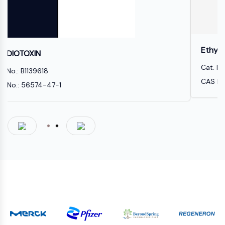
構成的アンドロスタン受容体
プレグナンX受容体
核ホルモン受容体4A/NR4A
ミネラルコルチコイド受容体
Ethylene terephthalate
ROR
LXR
Cat. No.: B3049843
プロゲステロン受容体
CAS No.: 2225-05-0
甲状腺ホルモン受容体
RAR/RXR
VD/VDR
アンドロゲン受容体
エストロゲン受容体/ERR
PPAR
抗体薬複合体関連
抗体薬複合体関連
抗体-オリゴヌクレオチド複合体
ADC抗体
PROTAC-リンカー複合体PAC用