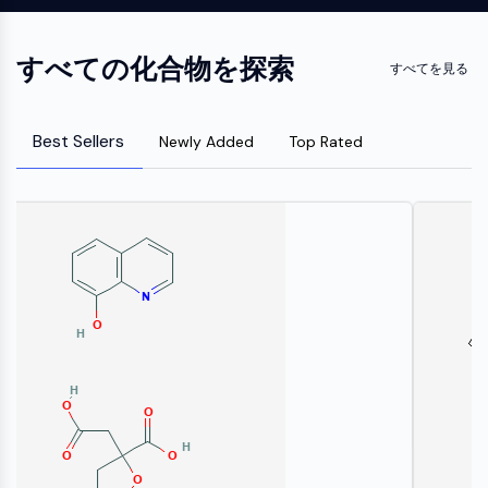
化
Oct3/4
製
Small-Molecule Cocktail Enhance Therapeutic Uses of Stem Cells
成
グ
合
剤
ポークパイン
ラ
物
ア
ピーケージー
電
フ
すべての化合物を探索
ミ
すべてを見る
阻
子
ィ
オルガノイド
ノ
害
材
ー
酸
ヘッジホッグ
抗
Glycine Transporter Presents New Thinking for Treating Psychiatric ...
料
樹
生
体
Smo
Best Sellers
Newly Added
Top Rated
香
脂
化
Drug Repurposing Screens Reveal Nine Potential New COVID-19 ...
YAP
誘
料・
お
学
発
Diabetes Drug Metformin Exposes Vulnerability in HIV
フ
よ
的
TGF-ベータ/Smad
疾
レ
び
ア
カゼインキナーゼ
Ibuprofen Disrupts Key Protein Complex in Colorectal Cancers
患
グ
試
ッ
PKA
モ
ラ
薬
セ
Use Existing Drugs to Treat Cancers
デ
ン
イ
β-カテニン
ク
ル
ス
試
Triptonide from Chinese Herb Exhibits Reversible Male ...
Wnt
リ
製
薬
生
ッ
品
SARM1 as a Potential Drug Target for Parkinson's and Alzheimer's ...
NF-ΚB
体
ク
同
生
医
化
位
Smoking Cessation Drug Cytisine May Treat Parkinson’s in Women
物
用
NF-κB
学
体
活
Sesame Seed Chemical Sesaminol Alleviates Parkinson’s Symptoms ...
工
標
RANKL/RANK
触
性
学
識
媒
MALT1
Naltrexone Used as Alternative to Opioids for Chronic Pain
低
材
化
分
料
IKK
合
ビ
子
物
ル
Keap1-Nrf2
エ