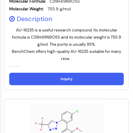
Molecular Formula:
C39H49N9O5S
ERK
Molecular Weight:
755.9 g/mol
Ras
Description
p38 MAPK
AUTOPHAGIE
AU-16235 is a useful research compound. Its molecular
formula is C39H49N9O5S and its molecular weight is 755.9
Autophagie
g/mol. The purity is usually 95%.
Protéine Atg et apparentée à Atg
BenchChem offers high-quality AU-16235 suitable for many
Autophagie
rese...
KINASE DE TYROSINE DE PROTÉINE/RTK
Kinase de tyrosine de protéine/RTK
Inquiry
Kinase tyrosine non réceptrice
Synonymes : NRTK
Récepteur tyrosine kinase RTK
TRANSPORTEUR MEMBRANAIRE/CANAL
IONIQUE