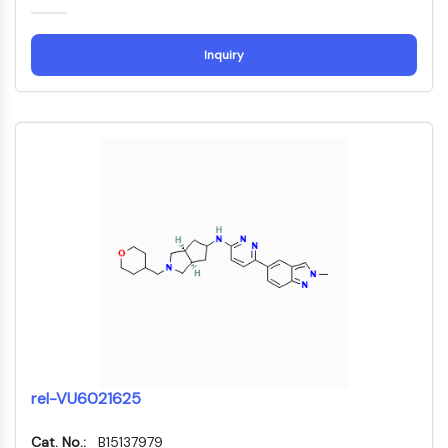
AUTACs
AUTOTACs
LYTACs
Inquiry
Conjugués ligand-liant de protéine
cible
SNIPERs
Colle moléculaire
Ligands pour protéine cible pour
PROTAC
Ligands pour l'E3 ligase
Conjugués ligand-liant de ligase E3
PROTACs
Liants PROTAC
CYCLE CELLULAIRE/DOMMAGES À L'ADN
Cycle cellulaire/dommages à l'ADN
Réponse aux protéines mal repliées
rel-VU6021625
Cycle cellulaire
Dommage à l'ADN
Cat. No.:
B15137979