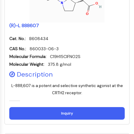
Dynamine
Mps1
Myosine
PAK
(R)-L 888607
Kinésine
ROCK
Cat. No.:
B608434
Intégrine
CAS No.:
860033-06-3
Microtubule/tubuline
Molecular Formula:
C19H15ClFNO2S
SIGNALISATION JAK/STAT
Molecular Weight:
375.8 g/mol
Description
Signalisation JAK/STAT
Pim
L-888,607 is a potent and selective synthetic agonist at the
JAK
CRTH2 receptor.
STAT
EGFR
PI3K/AKT/MTOR
Inquiry
PI3K/Akt/mTOR
Superfamille IPK