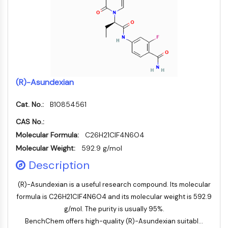
Transporteur membranaire/canal ionique
Transporteur membranaire
Canal ionique
GPCR/G PROTEIN
GPCR/G Protein
GPCR de classe C Synonymes : Famille
(R)-Asundexian
du glutamate
Cat. No.:
GPCR de classe B Synonymes: Famille
B10854561
de la sécrétine
CAS No.:
Related aux protéines G
Molecular Formula:
C26H21ClF4N6O4
GPCR de classe A Synonymes : Famille
Molecular Weight:
592.9 g/mol
de la rhodopsine
Description
PROTAC
(R)-Asundexian is a useful research compound. Its molecular
PROTAC
formula is C26H21ClF4N6O4 and its molecular weight is 592.9
ByeTAC
g/mol. The purity is usually 95%.
ATTECs
BenchChem offers high-quality (R)-Asundexian suitabl...