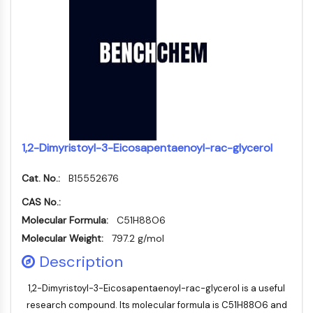
Récepteur Fc
AIM2
CD2
Glycoprotéine VI
Ostéopontine
Mort cellulaire programmée 4 PDCD4
Protéine S100
CD3
1,2-Dimyristoyl-3-Eicosapentaenoyl-rac-glycerol
Récepteurs de type lectine C CTLRs
E-Sélectine
Cat. No.:
B15552676
CD20
DOCK
CAS No.:
Récepteur éboueur de classe B de type
Molecular Formula:
C51H88O6
I SR-BI
Molecular Weight:
797.2 g/mol
Tim3
Description
LAG-3
CX3CR1
1,2-Dimyristoyl-3-Eicosapentaenoyl-rac-glycerol is a useful
CD28
research compound. Its molecular formula is C51H88O6 and