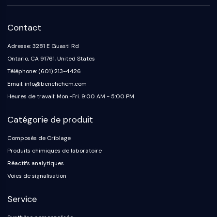
OGT
Protéine prion
Contact
PINK1/Parkin
Transthyrétine (TTR)
Adresse: 3281 E Guasti Rd
GPR55
Ontario, CA 91761, United States
OGA
Téléphone: (601) 213-4426
GPR119
Email: info@benchchem.com
AAK1
Heures de travail: Mon.-Fri. 9:00 AM - 5:00 PM
Récepteur imidazoline
COMT
Catégorie de produit
MCHR1 (GPR24)
Récepteur du CGRP
Composés de Criblage
Glucosylcéramide synthase (GCS)
Produits chimiques de laboratoire
Récepteur de la neurotensine
Réactifs analytiques
GlyT
Voies de signalisation
Récepteur de la mélatonine
Alpha-synucléine
Service
Notch