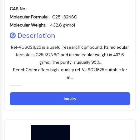
IMMUNOLOGIE/INFLAMMATION
CAS No.:
Molecular Formula:
C25H32N6O
Immunologie/Inflammation
Molecular Weight:
432.6 g/mol
CD19
Description
CD6
CTLA-4
Rel-VU6021625 is a useful research compound. Its molecular
Nectine-4
formula is C25H32N6O and its molecular weight is 432.6
ALCAM/CD166
g/mol. The purity is usually 95%.
CD44
BenchChem offers high-quality rel-VU6021625 suitable for
Récepteurs de type immunoglobuline
m...
des leucocytes humains LILR
Mésothéline
TROP2
Inquiry
CD22
CD276/B7-H3
L-sélectine
CD1
VAP-1
CD74