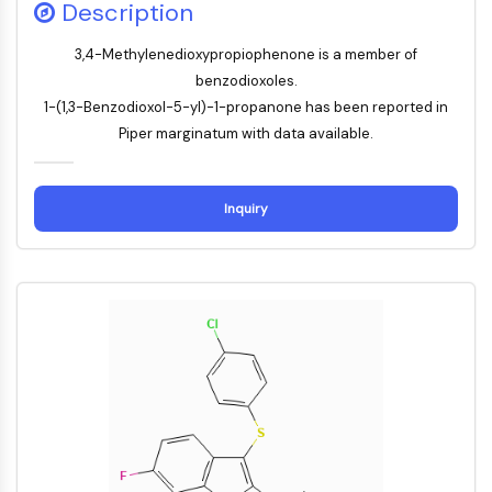
Description
NF-κB
endocrinologie
maladie
maladie
inflammation/immunologie
maladie
infection
cancer
Research
3,4-Methylenedioxypropiophenone is a member of
CYTOSQUELETTE
cardiovasculaire
métabolique
neurologique
Area
Others
benzodioxoles.
Cytosquelette
1-(1,3-Benzodioxol-5-yl)-1-propanone has been reported in
Lysyl oxydase
Piper marginatum with data available.
Inhibiteur de la voie du facteur tissulaire
TFPI
Clathrine
Inquiry
Kinase liant Cdc42
Claudine
Dystrophine
MASTL
Cadherine
MARCKS
Annexine A
Collagène
Complexe Arp2/3
Protéine de jonction communicante