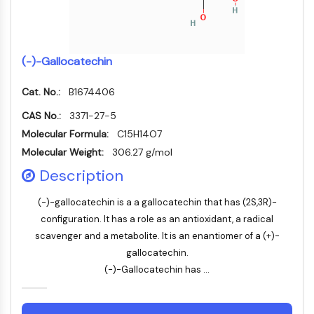
MÉDICAMENT/ADC LIÉ
Conjugué anticorps-médicament/ADC lié
Conjugués anticorps-oligonucléotides
(-)-Gallocatechin
Anticorps ADC
Conjugués de PROTAC-lien pour PAC
Cat. No.:
B1674406
Conjugués peptide-médicament PDCs
Conjugués anticorps-médicament
CAS No.:
3371-27-5
(ADC)
Molecular Formula:
C15H14O7
Conjugués radiopharmaceutiques
Molecular Weight:
306.27 g/mol
(RDCs)
Description
Charge utile d'ADC
Conjugués médicament-lien pour ADC
(-)-gallocatechin is a a gallocatechin that has (2S,3R)-
Lieur ADC
configuration. It has a role as an antioxidant, a radical
scavenger and a metabolite. It is an enantiomer of a (+)-
ÉPIGÉNÉTIQUE
gallocatechin.
Épigénétique
(-)-Gallocatechin has ...
Méthylation de l'ADN
ARN non codant