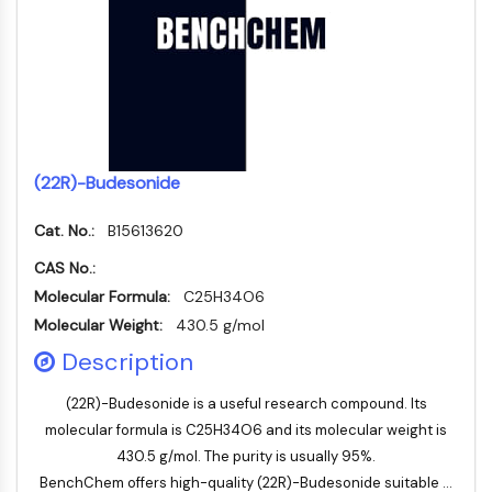
STING
CCR
CXCR
Récepteur de type NOD (NLR)
Récepteur des glucocorticoides
Récepteur de type Toll (TLR)
(22R)-Budesonide
NO synthase
Récepteur de l'histamine
Cat. No.:
B15613620
Lié à l'interleukine
COX
CAS No.:
Espèces réactives de l'oxygène ROS
Molecular Formula:
C25H34O6
Molecular Weight:
430.5 g/mol
APOPTOSE
Description
Apoptose
Mort cellulaire nécrotique Synonymes :
(22R)-Budesonide is a useful research compound. Its
Nécrose
molecular formula is C25H34O6 and its molecular weight is
Ferroptose
430.5 g/mol. The purity is usually 95%.
Voie intrinsèqueSynonymes: Voie
BenchChem offers high-quality (22R)-Budesonide suitable ...