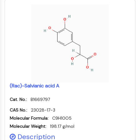
MELK
PIKfyve
PIN1
PDK-1
PTEN
PI4K
DNA-PK
ATM/ATR
GSK-3
AMPK
mTOR
(Rac)-Salvianic acid A
PI3K
Akt
Cat. No.:
B1669797
RÉCEPTEUR NUCLÉAIRE LIÉ À LA VITAMINE
CAS No.:
23028-17-3
Molecular Formula:
C9H10O5
D
Molecular Weight:
198.17 g/mol
Récepteur nucléaire lié à la vitamine D
Description