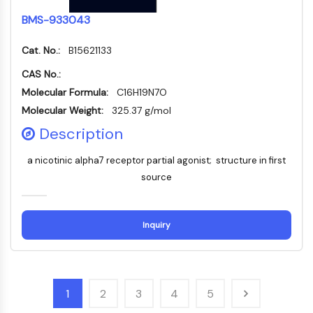
STING
BMS-933043
CCR
CXCR
Cat. No.:
B15621133
Récepteur de type NOD (NLR)
CAS No.:
Récepteur des glucocorticoides
Molecular Formula:
C16H19N7O
Récepteur de type Toll (TLR)
Molecular Weight:
325.37 g/mol
NO synthase
Description
Récepteur de l'histamine
Lié à l'interleukine
a nicotinic alpha7 receptor partial agonist; structure in first
COX
source
Espèces réactives de l'oxygène ROS
APOPTOSE
Inquiry
Apoptose
Mort cellulaire nécrotique Synonymes :
Nécrose
Ferroptose
1
2
3
4
5
Voie intrinsèqueSynonymes: Voie