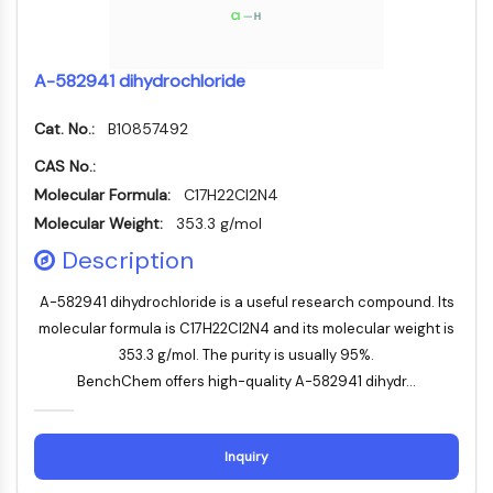
Récepteur Fc
AIM2
CD2
A-582941 dihydrochloride
Glycoprotéine VI
Cat. No.:
B10857492
Ostéopontine
Mort cellulaire programmée 4 PDCD4
CAS No.:
Protéine S100
Molecular Formula:
C17H22Cl2N4
CD3
Molecular Weight:
353.3 g/mol
Récepteurs de type lectine C CTLRs
Description
E-Sélectine
CD20
A-582941 dihydrochloride is a useful research compound. Its
DOCK
molecular formula is C17H22Cl2N4 and its molecular weight is
Récepteur éboueur de classe B de type
353.3 g/mol. The purity is usually 95%.
I SR-BI
BenchChem offers high-quality A-582941 dihydr...
Tim3
LAG-3
CX3CR1
Inquiry
CD28