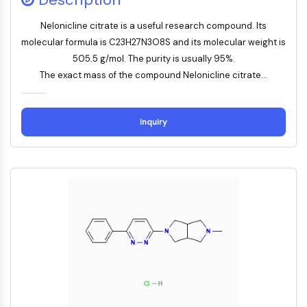
IMMUNOLOGIE/INFLAMMATION
Nelonicline citrate is a useful research compound. Its
Immunologie/Inflammation
molecular formula is C23H27N3O8S and its molecular weight is
CD19
505.5 g/mol. The purity is usually 95%.
CD6
The exact mass of the compound Nelonicline citrate...
CTLA-4
Nectine-4
Inquiry
ALCAM/CD166
CD44
Récepteurs de type immunoglobuline
des leucocytes humains LILR
Mésothéline
TROP2
CD22
CD276/B7-H3
L-sélectine
CD1
VAP-1
CD74