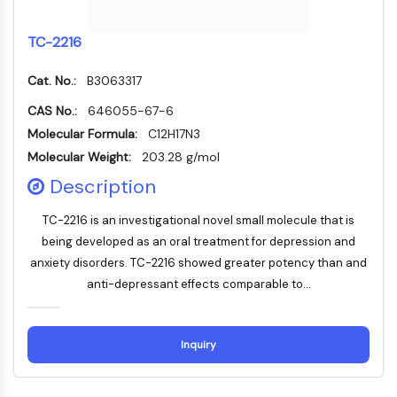
Transporteur membranaire/canal ionique
Transporteur membranaire
TC-2216
Canal ionique
Cat. No.:
B3063317
GPCR/G PROTEIN
CAS No.:
646055-67-6
GPCR/G Protein
Molecular Formula:
C12H17N3
GPCR de classe C Synonymes : Famille
Molecular Weight:
203.28 g/mol
du glutamate
GPCR de classe B Synonymes: Famille
Description
de la sécrétine
TC-2216 is an investigational novel small molecule that is
Related aux protéines G
being developed as an oral treatment for depression and
GPCR de classe A Synonymes : Famille
anxiety disorders. TC-2216 showed greater potency than and
de la rhodopsine
anti-depressant effects comparable to...
PROTAC
PROTAC
Inquiry
ByeTAC
ATTECs