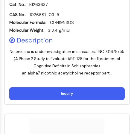
Dynamine
Cat. No.:
B1263637
Mps1
CAS No.:
Myosine
1026687-03-5
PAK
Molecular Formula:
C17H19N3OS
Kinésine
Molecular Weight:
313.4 g/mol
ROCK
Description
Intégrine
Microtubule/tubuline
Nelonicline is under investigation in clinical trial NCT01678755
(A Phase 2 Study to Evaluate ABT-126 for the Treatment of
SIGNALISATION JAK/STAT
Cognitive Deficits in Schizophrenia).
Signalisation JAK/STAT
an alpha7 nicotinic acetylcholine receptor part...
Pim
JAK
Inquiry
STAT
EGFR
PI3K/AKT/MTOR
PI3K/Akt/mTOR
Superfamille IPK