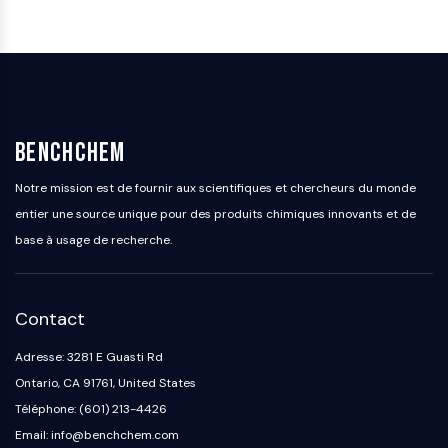
dépendante des mitochondries
Voie extrinsèqueSynonymes: Voie
médiée par les récepteurs de mort
Apoptose
SIGNALISATION NEURONALE
BenchChem
Signalisation neuronale
OLIG2
Notre mission est de fournir aux scientifiques et chercheurs du monde
Protéines Slit
entier une source unique pour des produits chimiques innovants et de
Dihydrocéramide désaturase 1
base à usage de recherche.
TSPO
Diméthylargininase DDAH
Légumaine
Contact
Récepteur olfactif
Huntingtine
Adresse: 3281 E Guasti Rd
Calcineurine
Ontario, CA 91761, United States
Kinase d'adénosine
Téléphone: (601) 213-4426
Choline kinase
Email: info@benchchem.com
GPR139