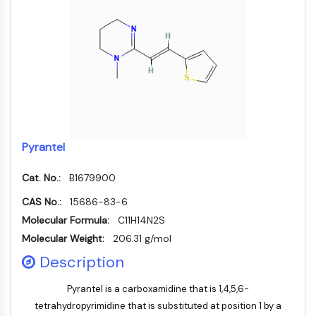
MELK
PIKfyve
PIN1
PDK-1
PTEN
PI4K
DNA-PK
ATM/ATR
Pyrantel
GSK-3
AMPK
Cat. No.:
B1679900
mTOR
PI3K
CAS No.:
15686-83-6
Akt
Molecular Formula:
C11H14N2S
Molecular Weight:
206.31 g/mol
RÉCEPTEUR NUCLÉAIRE LIÉ À LA VITAMINE
Description
D
Pyrantel is a carboxamidine that is 1,4,5,6-
Récepteur nucléaire lié à la vitamine D
tetrahydropyrimidine that is substituted at position 1 by a