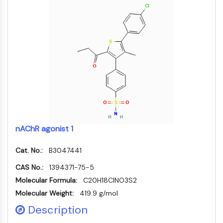
Domaine de lecture épigénétique
Modification de l'histone
VOIE MAPK/ERK
Voie MAPK/ERK
Kinase sérine/thréonine associée aux
microtubules (MAST)
Récepteur ABA
KLF
MNK
MAPKAPK2 MK2
nAChR agonist 1
Kinase de lignée mixte
SOS1
Cat. No.:
B3047441
Kinase ribosomale S6 RSK
CAS No.:
1394371-75-5
MAP3K
Molecular Formula:
C20H18ClNO3S2
MAP4K
Molecular Weight:
419.9 g/mol
MEK
Raf
Description
JNK