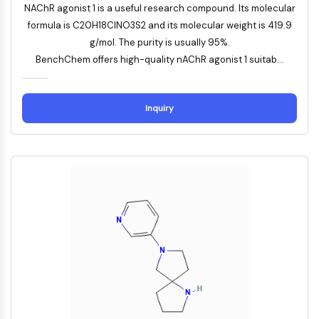
NAChR agonist 1 is a useful research compound. Its molecular
ERK
formula is C20H18ClNO3S2 and its molecular weight is 419.9
Ras
g/mol. The purity is usually 95%.
p38 MAPK
BenchChem offers high-quality nAChR agonist 1 suitab...
AUTOPHAGIE
Autophagie
Inquiry
Protéine Atg et apparentée à Atg
Autophagie
KINASE DE TYROSINE DE PROTÉINE/RTK
Kinase de tyrosine de protéine/RTK
Kinase tyrosine non réceptrice
Synonymes : NRTK
Récepteur tyrosine kinase RTK
TRANSPORTEUR MEMBRANAIRE/CANAL
IONIQUE