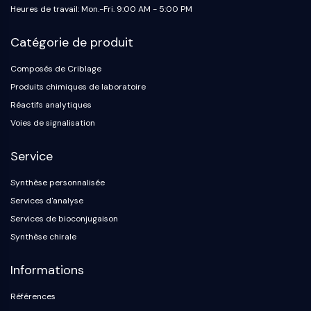
Heures de travail: Mon.-Fri. 9:00 AM - 5:00 PM
OGT
Protéine prion
Catégorie de produit
PINK1/Parkin
Transthyrétine (TTR)
Composés de Criblage
GPR55
Produits chimiques de laboratoire
OGA
Réactifs analytiques
GPR119
Voies de signalisation
AAK1
Récepteur imidazoline
Service
COMT
MCHR1 (GPR24)
Synthèse personnalisée
Récepteur du CGRP
Services d'analyse
Glucosylcéramide synthase (GCS)
Services de bioconjugaison
Récepteur de la neurotensine
Synthèse chirale
GlyT
Récepteur de la mélatonine
Informations
Alpha-synucléine
Références
Notch