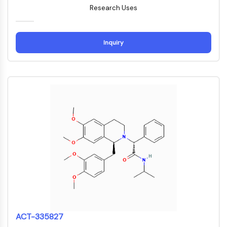
Dynamine
Research Uses
Mps1
Myosine
PAK
Inquiry
Kinésine
ROCK
Intégrine
Microtubule/tubuline
SIGNALISATION JAK/STAT
Signalisation JAK/STAT
Pim
JAK
STAT
EGFR
PI3K/AKT/MTOR
PI3K/Akt/mTOR
ACT-335827
Superfamille IPK