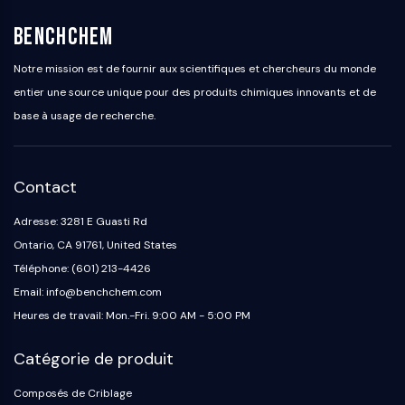
OGT
BenchChem
Protéine prion
PINK1/Parkin
Notre mission est de fournir aux scientifiques et chercheurs du monde
Transthyrétine (TTR)
entier une source unique pour des produits chimiques innovants et de
GPR55
base à usage de recherche.
OGA
GPR119
AAK1
Contact
Récepteur imidazoline
COMT
Adresse: 3281 E Guasti Rd
MCHR1 (GPR24)
Ontario, CA 91761, United States
Récepteur du CGRP
Téléphone: (601) 213-4426
Glucosylcéramide synthase (GCS)
Email: info@benchchem.com
Récepteur de la neurotensine
Heures de travail: Mon.-Fri. 9:00 AM - 5:00 PM
GlyT
Récepteur de la mélatonine
Catégorie de produit
Alpha-synucléine
Notch
Composés de Criblage