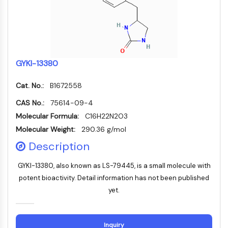
IMMUNOLOGIE/INFLAMMATION
Immunologie/Inflammation
CD19
CD6
GYKI-13380
CTLA-4
Nectine-4
Cat. No.:
B1672558
ALCAM/CD166
CAS No.:
75614-09-4
CD44
Molecular Formula:
C16H22N2O3
Récepteurs de type immunoglobuline
Molecular Weight:
des leucocytes humains LILR
290.36 g/mol
Mésothéline
Description
TROP2
GYKI-13380, also known as LS-79445, is a small molecule with
CD22
CD276/B7-H3
potent bioactivity. Detail information has not been published
L-sélectine
yet.
CD1
VAP-1
Inquiry
CD74