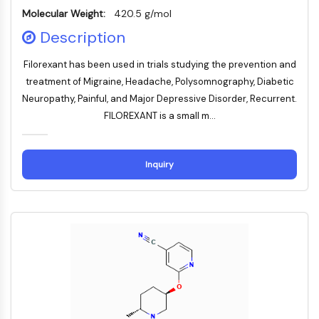
Récepteur TREM
Molecular Weight:
420.5 g/mol
Mucine
Description
P-sélectine
CD38
Filorexant has been used in trials studying the prevention and
CD47
treatment of Migraine, Headache, Polysomnography, Diabetic
Famille IKZF
Neuropathy, Painful, and Major Depressive Disorder, Recurrent.
BCL6
FILOREXANT is a small m...
NTPDase
Facteur inhibiteur de la migration des
macrophages (MIF)
Inquiry
Synthase de GMP-AMP cyclique
Récepteur de la thrombopoïétine
Cyclophiline
Kinase inductible par le sel
MyD88
Kallicréine
FLAP
Galectine
CMH