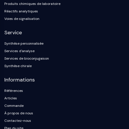
Protéine Tau
Produits chimiques de laboratoire
Récepteur de l'orexine OX Récepteur
Réactifs analytiques
Transporteur de dopamine
Voies de signalisation
CaMK
Bêta-sécrétase
Service
γ-sécrétase
FAAH
Synthèse personnalisée
Récepteur de la mélanocortine
Services d'analyse
Récepteur de la neuropeptide Y
Services de bioconjugaison
Récepteur de la cholécystokinine
Synthèse chirale
Récepteur de la somatostatine
Récepteur sigma
Informations
Récepteur Trk
Références
Transporteur de la sérotonine
Récepteur de la neurokinine
Articles
nAChR
Commande
Amyloïde-β
À propos de nous
Monoamine oxydase
Contactez-nous
Récepteur cannabinoïde
Plan du site