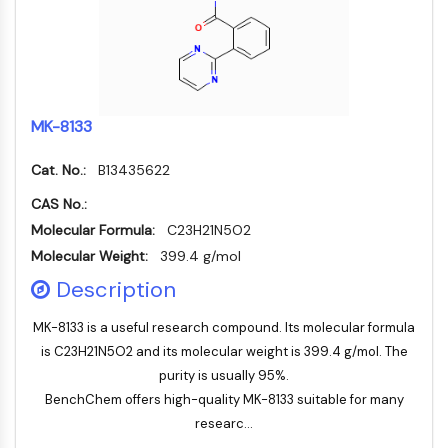
Facteur nucléaire des cellules T
activées (NFAT)
FAP
CD73
SphK
MK-8133
Arginase
AP-1
Cat. No.:
B13435622
PSMA
CAS No.:
Glycoprotéine transmembranaire
Molecular Formula:
Pyroptose
C23H21N5O2
IFNAR
Molecular Weight:
399.4 g/mol
PGE synthase
Description
FKBP
SOD
MK-8133 is a useful research compound. Its molecular formula
IRAK
is C23H21N5O2 and its molecular weight is 399.4 g/mol. The
PD-1/PD-L1
purity is usually 95%.
Récepteur des hydrocarbures
BenchChem offers high-quality MK-8133 suitable for many
aromatiques
researc...
Système du complément