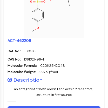
Récepteur nucléaire orphelin
VKOR
REV-ERB
Récepteur androstane constitutif
Récepteur X des prégnanes
Récepteur hormonal nucléaire 4A/NR4A
Récepteur des minéralocorticoïdes
ACT-462206
ROR
LXR
Cat. No.:
B605166
Récepteur de la progestérone
Récepteur des hormones thyroïdiennes
CAS No.:
1361321-96-1
RAR/RXR
Molecular Formula:
C20H24N2O4S
VD/VDR
Molecular Weight:
388.5 g/mol
Récepteur des androgènes
Description
Récepteur des œstrogènes/ERR
PPAR
an antagonist of both orexin 1 and oxexin 2 receptors;
structure in first source
CONJUGUÉ ANTICORPS-