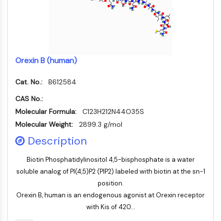
ERK
Ras
p38 MAPK
AUTOPHAGIE
Orexin B (human)
Autophagie
Protéine Atg et apparentée à Atg
Cat. No.:
B612584
Autophagie
CAS No.:
KINASE DE TYROSINE DE PROTÉINE/RTK
Molecular Formula:
C123H212N44O35S
Molecular Weight:
2899.3 g/mol
Kinase de tyrosine de protéine/RTK
Description
Kinase tyrosine non réceptrice
Synonymes : NRTK
Biotin Phosphatidylinositol 4,5-bisphosphate is a water
Récepteur tyrosine kinase RTK
soluble analog of PI(4,5)P2 (PIP2) labeled with biotin at the sn-1
TRANSPORTEUR MEMBRANAIRE/CANAL
position.
Orexin B, human is an endogenous agonist at Orexin receptor
with Kis of 420...
IONIQUE