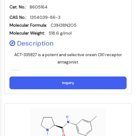
MELK
Cat. No.:
B605164
PIKfyve
CAS No.:
1354039-86-3
PIN1
Molecular Formula:
C31H38N2O5
PDK-1
Molecular Weight:
518.6 g/mol
PTEN
PI4K
Description
DNA-PK
ACT-335827 is a potent and selective orexin OX1 receptor
ATM/ATR
antagonist.
GSK-3
AMPK
mTOR
Inquiry
PI3K
Akt
RÉCEPTEUR NUCLÉAIRE LIÉ À LA VITAMINE
D
Récepteur nucléaire lié à la vitamine D