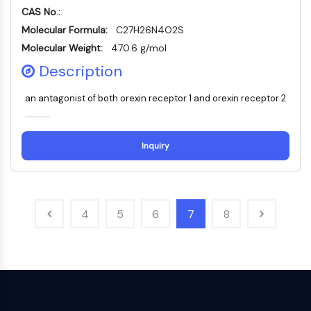
dépendante des mitochondries
CAS No.:
Voie extrinsèqueSynonymes: Voie
Molecular Formula:
C27H26N4O2S
médiée par les récepteurs de mort
Molecular Weight:
470.6 g/mol
Apoptose
Description
SIGNALISATION NEURONALE
an antagonist of both orexin receptor 1 and orexin receptor 2
Signalisation neuronale
OLIG2
Protéines Slit
Inquiry
Dihydrocéramide désaturase 1
TSPO
Diméthylargininase DDAH
Légumaine
4
5
6
7
8
Récepteur olfactif
Huntingtine
Calcineurine
Kinase d'adénosine
Choline kinase
GPR139