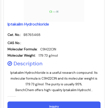
IMMUNOLOGIE/INFLAMMATION
Immunologie/Inflammation
CD19
Iptakalim Hydrochloride
CD6
CTLA-4
Cat. No.:
B8765468
Nectine-4
CAS No.:
ALCAM/CD166
Molecular Formula:
C9H22ClN
CD44
Molecular Weight:
Récepteurs de type immunoglobuline
179.73 g/mol
des leucocytes humains LILR
Description
Mésothéline
TROP2
Iptakalim Hydrochloride is a useful research compound. Its
CD22
molecular formula is C9H22ClN and its molecular weight is
CD276/B7-H3
179.73 g/mol. The purity is usually 95%.
L-sélectine
BenchChem offers high-quality Iptakalim Hydrochl...
CD1
VAP-1
Inquiry
CD74