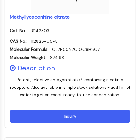
Récepteur nucléaire orphelin
VKOR
REV-ERB
Methyllycaconitine citrate
Récepteur androstane constitutif
Cat. No.:
B1142303
Récepteur X des prégnanes
Récepteur hormonal nucléaire 4A/NR4A
CAS No.:
112825-05-5
Récepteur des minéralocorticoïdes
Molecular Formula:
C37H50N2O10.C6H8O7
ROR
Molecular Weight:
874.93
LXR
Description
Récepteur de la progestérone
Récepteur des hormones thyroïdiennes
Potent, selective antagonist at α7-containing nicotinic
RAR/RXR
receptors. Also available in simple stock solutions - add 1 ml of
VD/VDR
water to get an exact, ready-to-use concentration.
Récepteur des androgènes
Récepteur des œstrogènes/ERR
PPAR
Inquiry
CONJUGUÉ ANTICORPS-