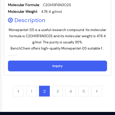
dépendante des mitochondries
Molecular Formula:
C20H13F6N3O2S
Voie extrinsèqueSynonymes: Voie
Molecular Weight:
478.4 g/mol
médiée par les récepteurs de mort
Description
Apoptose
Monepantel-D5 is a useful research compound. Its molecular
SIGNALISATION NEURONALE
formula is C20H13F6N3O2S and its molecular weight is 478.4
Signalisation neuronale
g/mol. The purity is usually 95%.
OLIG2
BenchChem offers high-quality Monepantel-D5 suitable f...
Protéines Slit
Dihydrocéramide désaturase 1
TSPO
Inquiry
Diméthylargininase DDAH
Légumaine
Récepteur olfactif
Huntingtine
1
2
3
4
5
Calcineurine
Kinase d'adénosine
Choline kinase
GPR139