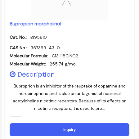
NF-κB
endocrinologie
maladie
maladie
inflammation/immunologie
maladie
infection
cancer
Research
CYTOSQUELETTE
cardiovasculaire
métabolique
neurologique
Area
Others
Bupropion morpholinol
Cytosquelette
Lysyl oxydase
Cat. No.:
B195610
Inhibiteur de la voie du facteur tissulaire
CAS No.:
357399-43-0
TFPI
Molecular Formula:
C13H18ClNO2
Clathrine
Molecular Weight:
255.74 g/mol
Kinase liant Cdc42
Claudine
Description
Dystrophine
Buproprion is an inhibitor of the reuptake of dopamine and
MASTL
norepinephrine and is also an antagonist of neuronal
Cadherine
acetylcholine nicotinic receptors. Because of its effects on
MARCKS
nicotinic receptors, it is used to pro...
Annexine A
Collagène
Complexe Arp2/3
Inquiry
Protéine de jonction communicante