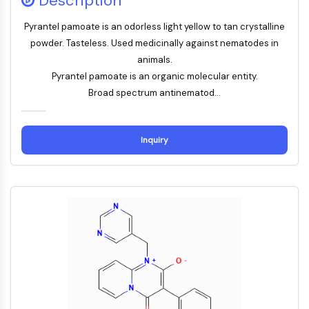
Description
Domaine de lecture épigénétique
Modification de l'histone
Pyrantel pamoate is an odorless light yellow to tan crystalline
powder. Tasteless. Used medicinally against nematodes in
VOIE MAPK/ERK
animals.
Voie MAPK/ERK
Pyrantel pamoate is an organic molecular entity.
Kinase sérine/thréonine associée aux
Broad spectrum antinematod...
microtubules (MAST)
Récepteur ABA
KLF
Inquiry
MNK
MAPKAPK2 MK2
Kinase de lignée mixte
SOS1
Kinase ribosomale S6 RSK
MAP3K
MAP4K
MEK
Raf
JNK