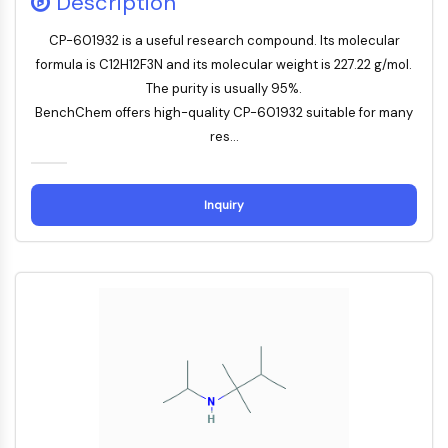
Description
AUTACs
AUTOTACs
CP-601932 is a useful research compound. Its molecular
LYTACs
formula is C12H12F3N and its molecular weight is 227.22 g/mol.
Conjugués ligand-liant de protéine
The purity is usually 95%.
cible
BenchChem offers high-quality CP-601932 suitable for many
SNIPERs
res...
Colle moléculaire
Ligands pour protéine cible pour
PROTAC
Inquiry
Ligands pour l'E3 ligase
Conjugués ligand-liant de ligase E3
PROTACs
Liants PROTAC
CYCLE CELLULAIRE/DOMMAGES À L'ADN
Cycle cellulaire/dommages à l'ADN
Réponse aux protéines mal repliées
Cycle cellulaire
Dommage à l'ADN