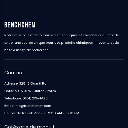
OGT
Protéine prion
PINK1/Parkin
BenchChem
Transthyrétine (TTR)
GPR55
Notre mission est de fournir aux scientifiques et chercheurs du monde
OGA
entier une source unique pour des produits chimiques innovants et de
GPR119
base à usage de recherche.
AAK1
Récepteur imidazoline
COMT
Contact
MCHR1 (GPR24)
Récepteur du CGRP
Adresse: 3281 E Guasti Rd
Glucosylcéramide synthase (GCS)
Ontario, CA 91761, United States
Récepteur de la neurotensine
Téléphone: (601) 213-4426
GlyT
Email: info@benchchem.com
Récepteur de la mélatonine
Heures de travail: Mon.-Fri. 9:00 AM - 5:00 PM
Alpha-synucléine
Notch
Catégorie de produit