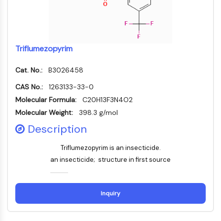
ERK
Ras
p38 MAPK
Triflumezopyrim
AUTOPHAGIE
Autophagie
Cat. No.:
B3026458
Protéine Atg et apparentée à Atg
CAS No.:
1263133-33-0
Autophagie
Molecular Formula:
C20H13F3N4O2
KINASE DE TYROSINE DE PROTÉINE/RTK
Molecular Weight:
398.3 g/mol
Description
Kinase de tyrosine de protéine/RTK
Kinase tyrosine non réceptrice
Triflumezopyrim is an insecticide.
Synonymes : NRTK
an insecticide; structure in first source
Récepteur tyrosine kinase RTK
TRANSPORTEUR MEMBRANAIRE/CANAL
Inquiry
IONIQUE