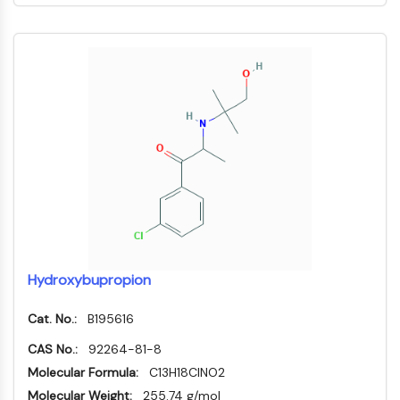
Dynamine
Mps1
Myosine
PAK
Kinésine
ROCK
Intégrine
Microtubule/tubuline
SIGNALISATION JAK/STAT
Signalisation JAK/STAT
Pim
JAK
Hydroxybupropion
STAT
EGFR
Cat. No.:
B195616
PI3K/AKT/MTOR
CAS No.:
92264-81-8
PI3K/Akt/mTOR
Molecular Formula:
C13H18ClNO2
Superfamille IPK
Molecular Weight:
255.74 g/mol