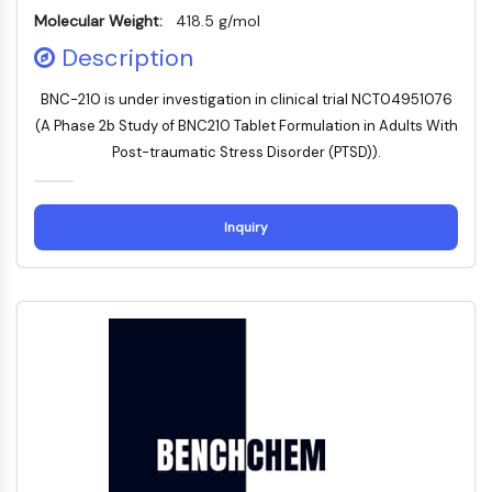
Récepteur TREM
Molecular Weight:
418.5 g/mol
Mucine
Description
P-sélectine
CD38
BNC-210 is under investigation in clinical trial NCT04951076
CD47
(A Phase 2b Study of BNC210 Tablet Formulation in Adults With
Famille IKZF
Post-traumatic Stress Disorder (PTSD)).
BCL6
NTPDase
Facteur inhibiteur de la migration des
Inquiry
macrophages (MIF)
Synthase de GMP-AMP cyclique
Récepteur de la thrombopoïétine
Cyclophiline
Kinase inductible par le sel
MyD88
Kallicréine
FLAP
Galectine
CMH