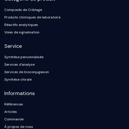
Protéine Tau
Récepteur de l'orexine OX Récepteur
Composés de Criblage
Transporteur de dopamine
Produits chimiques de laboratoire
CaMK
Réactifs analytiques
Bêta-sécrétase
Voies de signalisation
γ-sécrétase
FAAH
Service
Récepteur de la mélanocortine
Récepteur de la neuropeptide Y
Synthèse personnalisée
Récepteur de la cholécystokinine
Services d'analyse
Récepteur de la somatostatine
Services de bioconjugaison
Récepteur sigma
Synthèse chirale
Récepteur Trk
Transporteur de la sérotonine
Informations
Récepteur de la neurokinine
Références
nAChR
Amyloïde-β
Articles
Monoamine oxydase
Commande
Récepteur cannabinoïde
À propos de nous