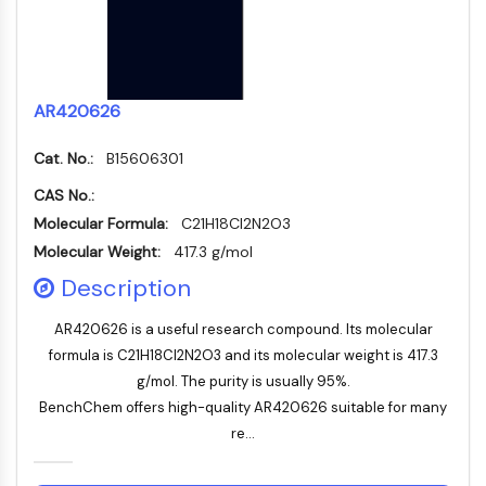
Facteur nucléaire des cellules T
activées (NFAT)
FAP
CD73
AR420626
SphK
Arginase
Cat. No.:
B15606301
AP-1
CAS No.:
PSMA
Molecular Formula:
Glycoprotéine transmembranaire
C21H18Cl2N2O3
Pyroptose
Molecular Weight:
417.3 g/mol
IFNAR
Description
PGE synthase
FKBP
AR420626 is a useful research compound. Its molecular
SOD
formula is C21H18Cl2N2O3 and its molecular weight is 417.3
IRAK
g/mol. The purity is usually 95%.
PD-1/PD-L1
BenchChem offers high-quality AR420626 suitable for many
Récepteur des hydrocarbures
re...
aromatiques
Système du complément