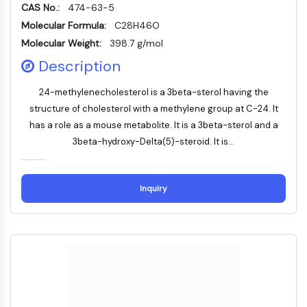
Domaine de lecture épigénétique
CAS No.:
474-63-5
Modification de l'histone
Molecular Formula:
C28H46O
Molecular Weight:
398.7 g/mol
VOIE MAPK/ERK
Description
Voie MAPK/ERK
Kinase sérine/thréonine associée aux
24-methylenecholesterol is a 3beta-sterol having the
microtubules (MAST)
structure of cholesterol with a methylene group at C-24. It
Récepteur ABA
has a role as a mouse metabolite. It is a 3beta-sterol and a
KLF
3beta-hydroxy-Delta(5)-steroid. It is...
MNK
MAPKAPK2 MK2
Kinase de lignée mixte
Inquiry
SOS1
Kinase ribosomale S6 RSK
MAP3K
MAP4K
MEK
Raf
JNK