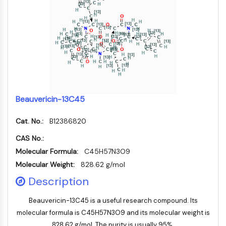
IMMUNOLOGIE/INFLAMMATION
Immunologie/Inflammation
CD19
CD6
CTLA-4
Nectine-4
ALCAM/CD166
Beauvericin-13C45
CD44
Récepteurs de type immunoglobuline
Cat. No.:
B12386820
des leucocytes humains LILR
CAS No.:
Mésothéline
Molecular Formula:
C45H57N3O9
TROP2
Molecular Weight:
CD22
828.62 g/mol
CD276/B7-H3
Description
L-sélectine
CD1
Beauvericin-13C45 is a useful research compound. Its
molecular formula is C45H57N3O9 and its molecular weight is
VAP-1
CD74
828.62 g/mol. The purity is usually 95%.