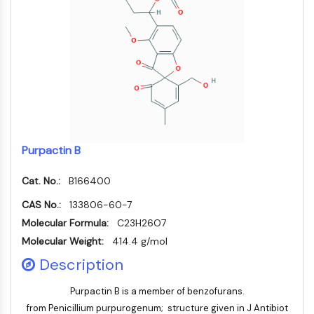
NF-κB
endocrinologie
maladie
maladie
inflammation/immunologie
maladie
infection
cancer
Research
CYTOSQUELETTE
cardiovasculaire
métabolique
neurologique
Area
Others
Cytosquelette
Lysyl oxydase
Inhibiteur de la voie du facteur tissulaire
TFPI
Clathrine
Kinase liant Cdc42
Purpactin B
Claudine
Dystrophine
Cat. No.:
B166400
MASTL
CAS No.:
133806-60-7
Cadherine
Molecular Formula:
C23H26O7
MARCKS
Molecular Weight:
414.4 g/mol
Annexine A
Description
Collagène
Complexe Arp2/3
Purpactin B is a member of benzofurans.
Protéine de jonction communicante
from Penicillium purpurogenum; structure given in J Antibiot