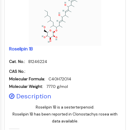
Récepteur nucléaire orphelin
VKOR
REV-ERB
Récepteur androstane constitutif
Récepteur X des prégnanes
Récepteur hormonal nucléaire 4A/NR4A
Récepteur des minéralocorticoïdes
Roselipin 1B
ROR
LXR
Cat. No.:
B1246224
Récepteur de la progestérone
Récepteur des hormones thyroïdiennes
CAS No.:
RAR/RXR
Molecular Formula:
C40H72O14
VD/VDR
Molecular Weight:
777.0 g/mol
Récepteur des androgènes
Description
Récepteur des œstrogènes/ERR
PPAR
Roselipin 1B is a sesterterpenoid.
Roselipin 1B has been reported in Clonostachys rosea with
CONJUGUÉ ANTICORPS-
data available.