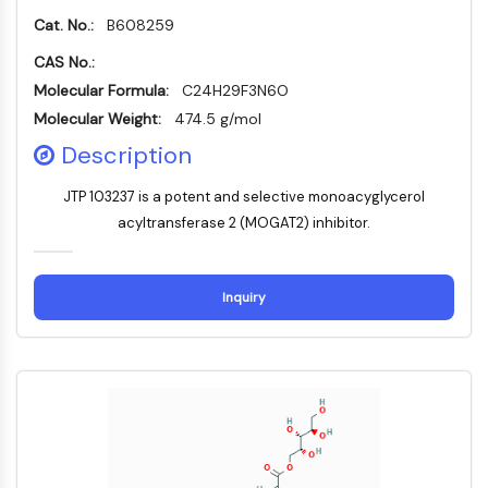
MELK
Cat. No.:
B608259
PIKfyve
CAS No.:
PIN1
Molecular Formula:
C24H29F3N6O
PDK-1
Molecular Weight:
474.5 g/mol
PTEN
PI4K
Description
DNA-PK
JTP 103237 is a potent and selective monoacyglycerol
ATM/ATR
acyltransferase 2 (MOGAT2) inhibitor.
GSK-3
AMPK
mTOR
Inquiry
PI3K
Akt
RÉCEPTEUR NUCLÉAIRE LIÉ À LA VITAMINE
D
Récepteur nucléaire lié à la vitamine D