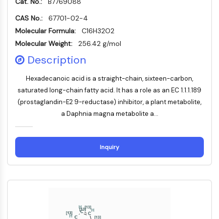
AUTACs
Cat. No.:
B7769088
AUTOTACs
CAS No.:
67701-02-4
LYTACs
Molecular Formula:
C16H32O2
Conjugués ligand-liant de protéine
Molecular Weight:
256.42 g/mol
cible
Description
SNIPERs
Colle moléculaire
Hexadecanoic acid is a straight-chain, sixteen-carbon,
Ligands pour protéine cible pour
saturated long-chain fatty acid. It has a role as an EC 1.1.1.189
PROTAC
(prostaglandin-E2 9-reductase) inhibitor, a plant metabolite,
Ligands pour l'E3 ligase
a Daphnia magna metabolite a...
Conjugués ligand-liant de ligase E3
PROTACs
Liants PROTAC
Inquiry
CYCLE CELLULAIRE/DOMMAGES À L'ADN
Cycle cellulaire/dommages à l'ADN
Réponse aux protéines mal repliées
Cycle cellulaire
Dommage à l'ADN