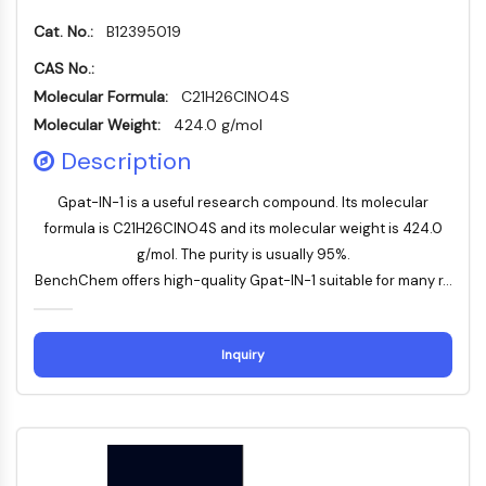
Récepteur TREM
Cat. No.:
B12395019
Mucine
P-sélectine
CAS No.:
CD38
Molecular Formula:
C21H26ClNO4S
CD47
Molecular Weight:
424.0 g/mol
Famille IKZF
Description
BCL6
NTPDase
Gpat-IN-1 is a useful research compound. Its molecular
Facteur inhibiteur de la migration des
formula is C21H26ClNO4S and its molecular weight is 424.0
macrophages (MIF)
g/mol. The purity is usually 95%.
Synthase de GMP-AMP cyclique
BenchChem offers high-quality Gpat-IN-1 suitable for many r...
Récepteur de la thrombopoïétine
Cyclophiline
Kinase inductible par le sel
Inquiry
MyD88
Kallicréine
FLAP
Galectine
CMH