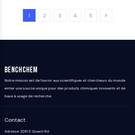
OGT
Protéine prion
1
2
3
4
5
PINK1/Parkin
Transthyrétine (TTR)
GPR55
OGA
GPR119
AAK1
Récepteur imidazoline
BenchChem
COMT
MCHR1 (GPR24)
Notre mission est de fournir aux scientifiques et chercheurs du monde
Récepteur du CGRP
entier une source unique pour des produits chimiques innovants et de
Glucosylcéramide synthase (GCS)
base à usage de recherche.
Récepteur de la neurotensine
GlyT
Récepteur de la mélatonine
Contact
Alpha-synucléine
Notch
Adresse: 3281 E Guasti Rd