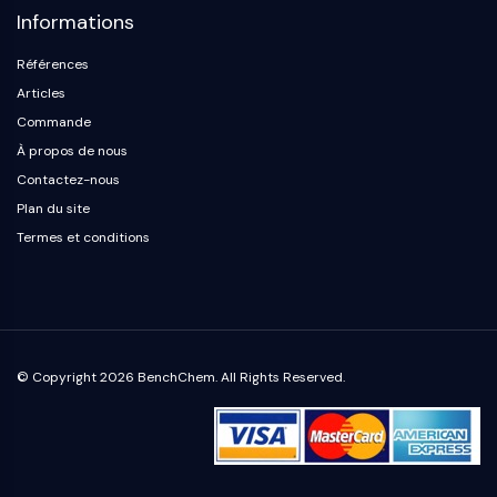
mGluR
Informations
Canal TRP
Références
Récepteur GABA
Récepteur opioïde
Articles
mAChR
Commande
iGluR
À propos de nous
Cholinestérase (ChE)
Contactez-nous
Récepteur de la dopamine
Plan du site
Canal calcique
Termes et conditions
Récepteur adrénergique
Récepteur 5-HT
ANTI-INFECTION
Anti-infection
© Copyright 2026 BenchChem. All Rights Reserved.
Parasite
Fongique
Antibiotique
Virus
Bactérien