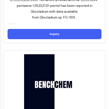
STING
pentaene-1,19,23,27,31-pentol has been reported in
CCR
Gliocladium with data available.
CXCR
from Gliocladium sp. FO-1513...
Récepteur de type NOD (NLR)
Récepteur des glucocorticoides
Inquiry
Récepteur de type Toll (TLR)
NO synthase
Récepteur de l'histamine
Lié à l'interleukine
COX
Espèces réactives de l'oxygène ROS
APOPTOSE
Apoptose
Mort cellulaire nécrotique Synonymes :
Nécrose
Ferroptose
Voie intrinsèqueSynonymes: Voie