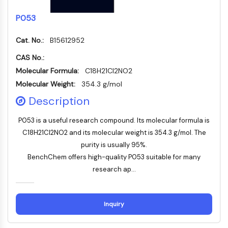
dépendante des mitochondries
Voie extrinsèqueSynonymes: Voie
P053
médiée par les récepteurs de mort
Cat. No.:
B15612952
Apoptose
CAS No.:
SIGNALISATION NEURONALE
Molecular Formula:
C18H21Cl2NO2
Signalisation neuronale
Molecular Weight:
354.3 g/mol
OLIG2
Description
Protéines Slit
Dihydrocéramide désaturase 1
P053 is a useful research compound. Its molecular formula is
TSPO
C18H21Cl2NO2 and its molecular weight is 354.3 g/mol. The
Diméthylargininase DDAH
purity is usually 95%.
Légumaine
BenchChem offers high-quality P053 suitable for many
Récepteur olfactif
research ap...
Huntingtine
Calcineurine
Kinase d'adénosine
Inquiry
Choline kinase
GPR139