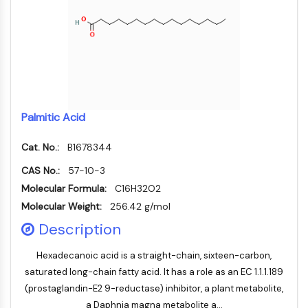
ERK
Ras
p38 MAPK
AUTOPHAGIE
Autophagie
Protéine Atg et apparentée à Atg
Palmitic Acid
Autophagie
Cat. No.:
B1678344
KINASE DE TYROSINE DE PROTÉINE/RTK
CAS No.:
57-10-3
Kinase de tyrosine de protéine/RTK
Molecular Formula:
C16H32O2
Kinase tyrosine non réceptrice
Molecular Weight:
256.42 g/mol
Synonymes : NRTK
Description
Récepteur tyrosine kinase RTK
TRANSPORTEUR MEMBRANAIRE/CANAL
Hexadecanoic acid is a straight-chain, sixteen-carbon,
saturated long-chain fatty acid. It has a role as an EC 1.1.1.189
(prostaglandin-E2 9-reductase) inhibitor, a plant metabolite,
IONIQUE
a Daphnia magna metabolite a...