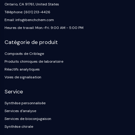
Protéine Tau
Ontario, CA 91761, United States
Récepteur de l'orexine OX Récepteur
Téléphone: (601) 213-4426
Transporteur de dopamine
Email: info@benchchem.com
CaMK
Heures de travail: Mon.-Fri. 9:00 AM - 5:00 PM
Bêta-sécrétase
γ-sécrétase
Catégorie de produit
FAAH
Récepteur de la mélanocortine
Composés de Criblage
Récepteur de la neuropeptide Y
Produits chimiques de laboratoire
Récepteur de la cholécystokinine
Réactifs analytiques
Récepteur de la somatostatine
Voies de signalisation
Récepteur sigma
Récepteur Trk
Service
Transporteur de la sérotonine
Récepteur de la neurokinine
Synthèse personnalisée
nAChR
Services d'analyse
Amyloïde-β
Services de bioconjugaison
Monoamine oxydase
Synthèse chirale
Récepteur cannabinoïde