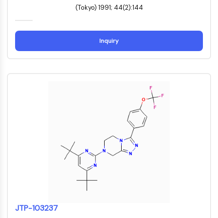
Dynamine
(Tokyo) 1991; 44(2):144
Mps1
Myosine
PAK
Inquiry
Kinésine
ROCK
Intégrine
Microtubule/tubuline
SIGNALISATION JAK/STAT
Signalisation JAK/STAT
Pim
JAK
STAT
EGFR
PI3K/AKT/MTOR
PI3K/Akt/mTOR
JTP-103237
Superfamille IPK