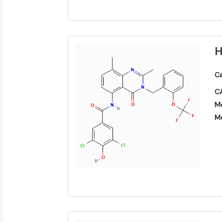
H
Ca
CA
Mo
Mo