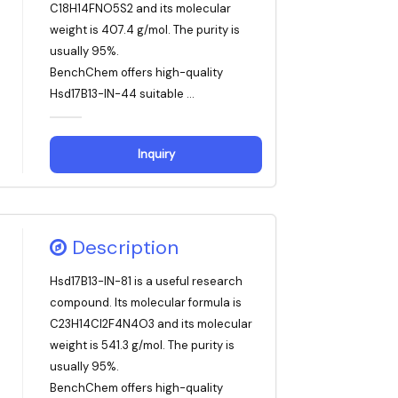
C18H14FNO5S2 and its molecular
weight is 407.4 g/mol. The purity is
usually 95%.
BenchChem offers high-quality
Hsd17B13-IN-44 suitable ...
Inquiry
Description
Hsd17B13-IN-81 is a useful research
compound. Its molecular formula is
C23H14Cl2F4N4O3 and its molecular
weight is 541.3 g/mol. The purity is
usually 95%.
BenchChem offers high-quality