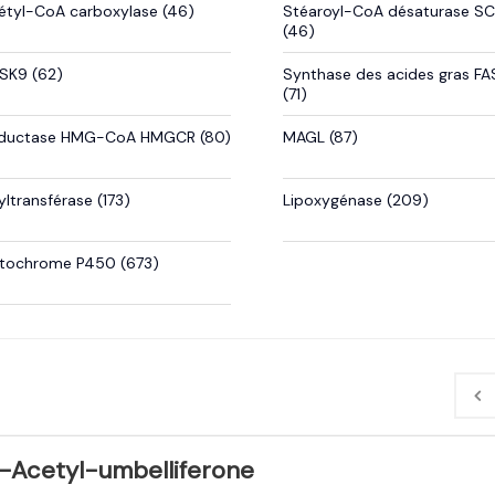
étyl-CoA carboxylase (46)
Stéaroyl-CoA désaturase S
(46)
SK9 (62)
Synthase des acides gras FA
(71)
ductase HMG-CoA HMGCR (80)
MAGL (87)
yltransférase (173)
Lipoxygénase (209)
tochrome P450 (673)
-Acetyl-umbelliferone