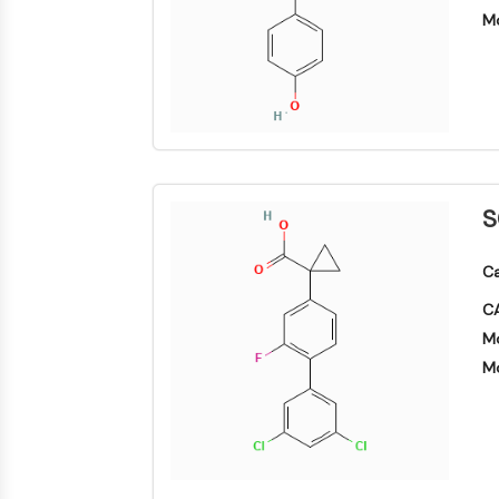
Mo
S
Ca
CA
Mo
Mo