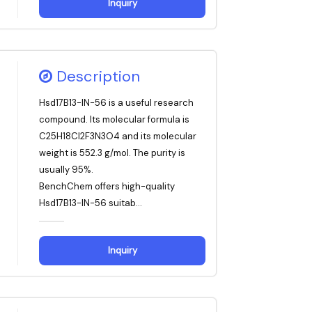
Inquiry
Description
Hsd17B13-IN-56 is a useful research
compound. Its molecular formula is
C25H18Cl2F3N3O4 and its molecular
weight is 552.3 g/mol. The purity is
usually 95%.
BenchChem offers high-quality
Hsd17B13-IN-56 suitab...
Inquiry