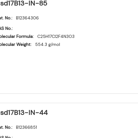
sd17B13-IN-85
t. No.:
B12364306
S No.:
lecular Formula:
C25H17Cl2F4N3O3
lecular Weight:
554.3 g/mol
sd17B13-IN-44
t. No.:
B12366851
S No.: