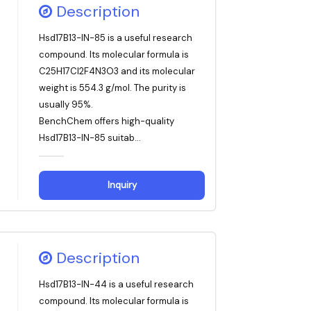
Description
Hsd17B13-IN-85 is a useful research
compound. Its molecular formula is
C25H17Cl2F4N3O3 and its molecular
weight is 554.3 g/mol. The purity is
usually 95%.
BenchChem offers high-quality
Hsd17B13-IN-85 suitab...
Inquiry
Description
Hsd17B13-IN-44 is a useful research
compound. Its molecular formula is