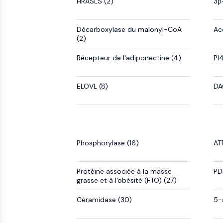
induites
HRASLS (2)
3β
Chimie
Normes
Small-Molecule Cocktail Enhance Therapeutic Uses of Stem Cells
Clic
Matériaux
Petites
de
énergétiques
molécules
Catalyseurs
référence
Décarboxylase du malonyl-CoA
Ac
RÉCEPTEUR NUCLÉAIRE LIÉ À LA VITAMINE D
bioactives
(2)
Blocs
Biologie
de
chimique
Construction
Récepteur de l'adiponectine (4)
PI
CONJUGUÉ ANTICORPS-MÉDICAMENT/ADC LIÉ
Enzyme
Oligonucléotides
ELOVL (8)
DA
Colorant
ÉPIGÉNÉTIQUE
fluorescent
Produits
Biochimiques
VOIE MAPK/ERK
Peptides
Phosphorylase (16)
ATP
Produits
naturels
Protéine associée à la masse
PD
AUTOPHAGIE
grasse et à l'obésité (FTO) (27)
Céramidase (30)
5-
KINASE DE TYROSINE DE PROTÉINE/RTK