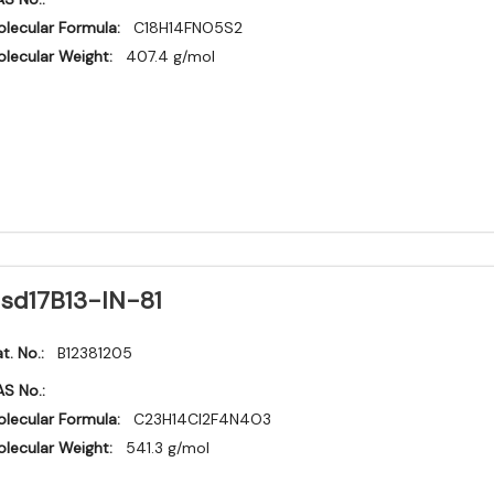
lecular Formula:
C18H14FNO5S2
lecular Weight:
407.4 g/mol
sd17B13-IN-81
t. No.:
B12381205
S No.:
lecular Formula:
C23H14Cl2F4N4O3
lecular Weight:
541.3 g/mol