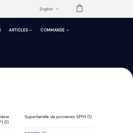
opdown
English
S
ARTICLES
COMMANDE
téine
Superfamille de protéines SPFH (1)
) (1)