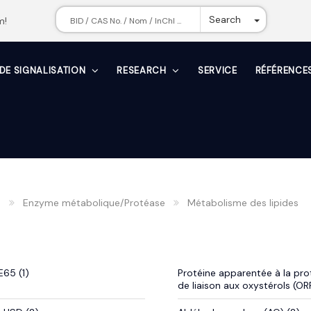
Toggle Dr
Search
m!
 DE SIGNALISATION
RESEARCH
SERVICE
RÉFÉRENCE
n
Enzyme métabolique/Protéase
Métabolisme des lipides
E65 (1)
Protéine apparentée à la pro
de liaison aux oxystérols (ORP