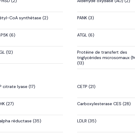
-HSD (2)
Aldéhyde oxydase (AO) (2)
étyl-CoA synthétase (2)
PANK (3)
4P5K (6)
ATGL (6)
GL (12)
Protéine de transfert des
triglycérides microsomaux (
(13)
 citrate lyase (17)
CETP (21)
HK (27)
Carboxylesterase CES (28)
alpha réductase (35)
LDLR (35)