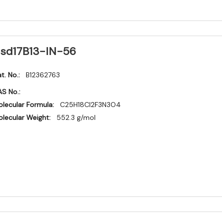
sd17B13-IN-56
t. No.:
B12362763
S No.:
lecular Formula:
C25H18Cl2F3N3O4
lecular Weight:
552.3 g/mol