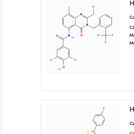
H
Ca
CA
Mo
Mo
H
Ca
CA