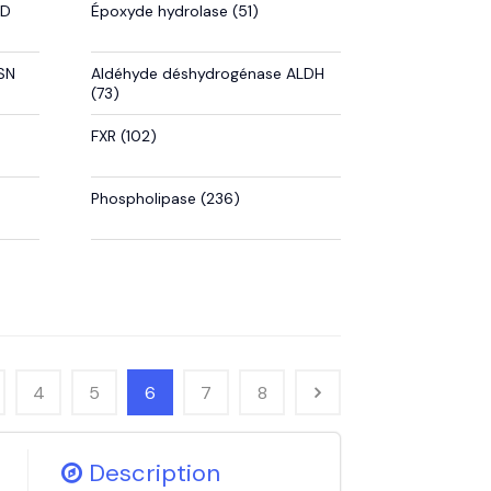
CD
Époxyde hydrolase (51)
SN
Aldéhyde déshydrogénase ALDH
(73)
FXR (102)
Phospholipase (236)
4
5
6
7
8
Description