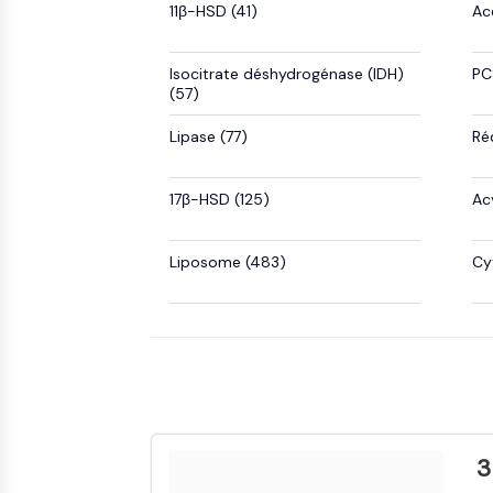
11β-HSD (41)
Ac
endocrinologie
maladie
maladie
inflammation/immunologie
TRANSPORTEUR MEMBRANAIRE/CANAL IONIQUE
cardiovasculaire
métabolique
maladie
Isocitrate déshydrogénase (IDH)
PC
neurologique
(57)
infection
cancer
Research
GPCR/G PROTEIN
Lipase (77)
Ré
Area
Others
17β-HSD (125)
Ac
PROTAC
Liposome (483)
Cy
CYCLE CELLULAIRE/DOMMAGES À L'ADN
IMMUNOLOGIE/INFLAMMATION
APOPTOSE
3