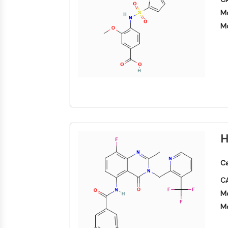
Mo
Mo
H
Ca
CA
Mo
Mo