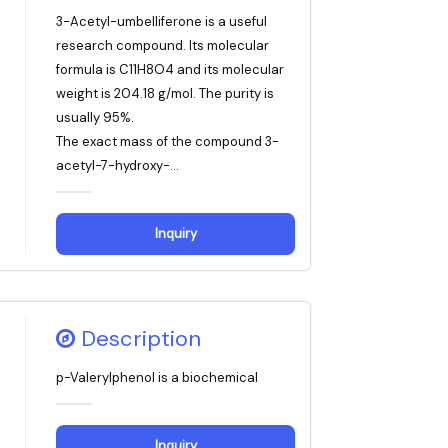
3-Acetyl-umbelliferone is a useful
research compound. Its molecular
formula is C11H8O4 and its molecular
weight is 204.18 g/mol. The purity is
usually 95%.
The exact mass of the compound 3-
acetyl-7-hydroxy-...
Inquiry
Description
p-Valerylphenol is a biochemical
Inquiry