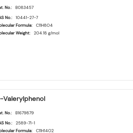
t. No.:
B083457
S No.:
10441-27-7
lecular Formula:
C11H8O4
lecular Weight:
204.18 g/mol
-Valerylphenol
t. No.:
B1679879
S No.:
2589-71-1
lecular Formula:
C11H14O2