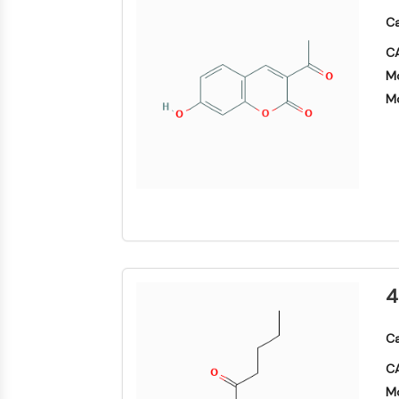
SIGNALISATION NEURONALE
Ca
CA
Mo
ANTI-INFECTION
Mo
ENZYME MÉTABOLIQUE/PROTÉASE
SIGNALING PATHWAYS OTHERS
4
Ca
CA
Mo