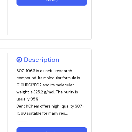
Description
S07-1066 is a useful research
compound. Its molecular formula is
C16H11Cl2FO2 and its molecular
weight is 325.2 g/mol. The purity is
usually 95%.
BenchChem offers high-quality S07-
1066 suitable for many res...