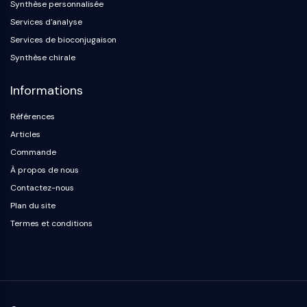
Protéine Tau
Synthèse personnalisée
Récepteur de l'orexine OX Récepteur
Services d'analyse
Transporteur de dopamine
Services de bioconjugaison
CaMK
Synthèse chirale
Bêta-sécrétase
γ-sécrétase
Informations
FAAH
Références
Récepteur de la mélanocortine
Récepteur de la neuropeptide Y
Articles
Récepteur de la cholécystokinine
Commande
Récepteur de la somatostatine
À propos de nous
Récepteur sigma
Contactez-nous
Récepteur Trk
Plan du site
Transporteur de la sérotonine
Termes et conditions
Récepteur de la neurokinine
nAChR
Amyloïde-β
Monoamine oxydase
Récepteur cannabinoïde