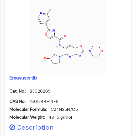
MELK
PIKfyve
PIN1
PDK-1
PTEN
PI4K
DNA-PK
ATM/ATR
GSK-3
AMPK
Emavusertib
mTOR
PI3K
Cat. No.:
B3028269
Akt
CAS No.:
1801344-14-8
RÉCEPTEUR NUCLÉAIRE LIÉ À LA VITAMINE
Molecular Formula:
C24H25N7O5
Molecular Weight:
491.5 g/mol
D
Description
Récepteur nucléaire lié à la vitamine D