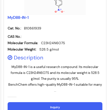
Transporteur membranaire/canal ionique
Transporteur membranaire
Canal ionique
MyD88-IN-1
GPCR/G PROTEIN
Cat. No.:
B10861939
GPCR/G Protein
CAS No.:
GPCR de classe C Synonymes : Famille
Molecular Formula:
C23H24N6O7S
du glutamate
Molecular Weight:
528.5 g/mol
GPCR de classe B Synonymes: Famille
de la sécrétine
Description
Related aux protéines G
MyD88-IN-1 is a useful research compound. Its molecular
GPCR de classe A Synonymes : Famille
formula is C23H24N6O7S and its molecular weight is 528.5
de la rhodopsine
g/mol. The purity is usually 95%.
PROTAC
BenchChem offers high-quality MyD88-IN-1 suitable for many
...
PROTAC
ByeTAC
ATTECs
Inquiry