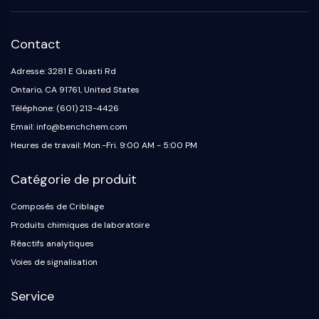
OGT
Protéine prion
Contact
PINK1/Parkin
Transthyrétine (TTR)
Adresse: 3281 E Guasti Rd
GPR55
Ontario, CA 91761, United States
OGA
Téléphone: (601) 213-4426
GPR119
Email: info@benchchem.com
AAK1
Heures de travail: Mon.-Fri. 9:00 AM - 5:00 PM
Récepteur imidazoline
COMT
Catégorie de produit
MCHR1 (GPR24)
Récepteur du CGRP
Composés de Criblage
Glucosylcéramide synthase (GCS)
Produits chimiques de laboratoire
Récepteur de la neurotensine
Réactifs analytiques
GlyT
Voies de signalisation
Récepteur de la mélatonine
Alpha-synucléine
Service
Notch