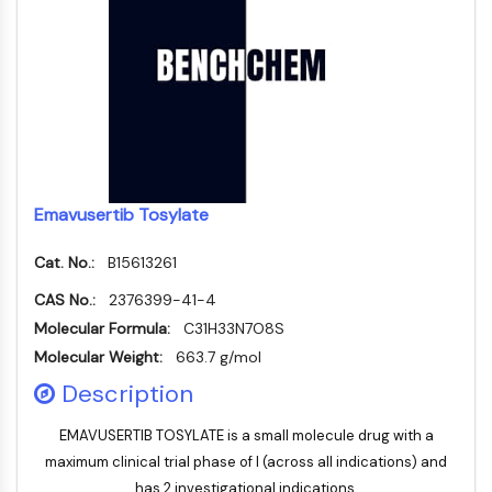
STING
CCR
CXCR
Récepteur de type NOD (NLR)
Récepteur des glucocorticoides
Récepteur de type Toll (TLR)
NO synthase
Récepteur de l'histamine
Emavusertib Tosylate
Lié à l'interleukine
COX
Cat. No.:
B15613261
Espèces réactives de l'oxygène ROS
CAS No.:
2376399-41-4
Molecular Formula:
C31H33N7O8S
APOPTOSE
Molecular Weight:
663.7 g/mol
Apoptose
Description
Mort cellulaire nécrotique Synonymes :
Nécrose
EMAVUSERTIB TOSYLATE is a small molecule drug with a
Ferroptose
maximum clinical trial phase of I (across all indications) and
Voie intrinsèqueSynonymes: Voie
has 2 investigational indications.