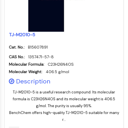
Récepteur Fc
AIM2
CD2
Glycoprotéine VI
Ostéopontine
TJ-M2010-5
Mort cellulaire programmée 4 PDCD4
Cat. No.:
B15607891
Protéine S100
CD3
CAS No.:
1357471-57-8
Récepteurs de type lectine C CTLRs
Molecular Formula:
C23H26N4OS
E-Sélectine
Molecular Weight:
406.5 g/mol
CD20
Description
DOCK
Récepteur éboueur de classe B de type
TJ-M2010-5 is a useful research compound. Its molecular
I SR-BI
formula is C23H26N4OS and its molecular weight is 406.5
Tim3
g/mol. The purity is usually 95%.
LAG-3
BenchChem offers high-quality TJ-M2010-5 suitable for many
CX3CR1
r...
CD28