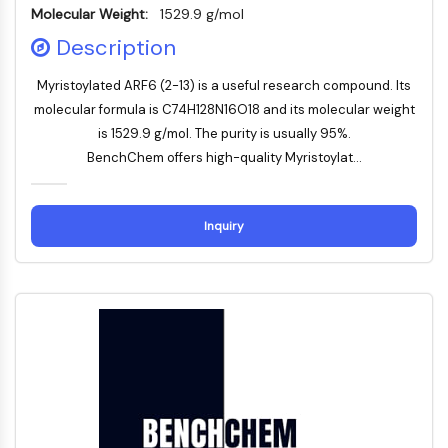
Molecular Weight:
1529.9 g/mol
IMMUNOLOGIE/INFLAMMATION
Description
Immunologie/Inflammation
CD19
Myristoylated ARF6 (2-13) is a useful research compound. Its
molecular formula is C74H128N16O18 and its molecular weight
CD6
CTLA-4
is 1529.9 g/mol. The purity is usually 95%.
Nectine-4
BenchChem offers high-quality Myristoylat...
ALCAM/CD166
CD44
Inquiry
Récepteurs de type immunoglobuline
des leucocytes humains LILR
Mésothéline
TROP2
CD22
CD276/B7-H3
L-sélectine
CD1
VAP-1
CD74