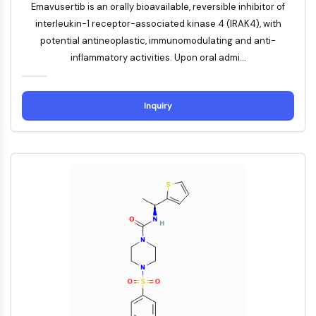
Récepteur nucléaire orphelin
Emavusertib is an orally bioavailable, reversible inhibitor of
VKOR
interleukin-1 receptor-associated kinase 4 (IRAK4), with
REV-ERB
potential antineoplastic, immunomodulating and anti-
Récepteur androstane constitutif
inflammatory activities. Upon oral admi...
Récepteur X des prégnanes
Récepteur hormonal nucléaire 4A/NR4A
Récepteur des minéralocorticoïdes
Inquiry
ROR
LXR
Récepteur de la progestérone
Récepteur des hormones thyroïdiennes
RAR/RXR
VD/VDR
Récepteur des androgènes
Récepteur des œstrogènes/ERR
PPAR
CONJUGUÉ ANTICORPS-