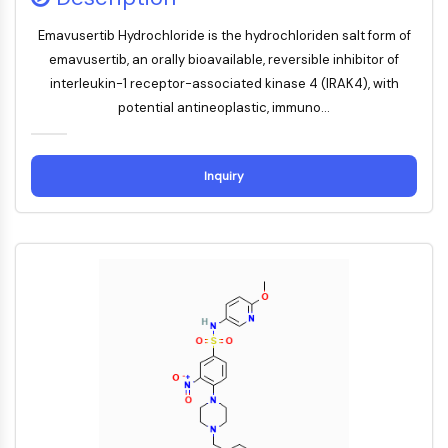
ERK
Emavusertib Hydrochloride is the hydrochloriden salt form of
Ras
emavusertib, an orally bioavailable, reversible inhibitor of
p38 MAPK
interleukin-1 receptor-associated kinase 4 (IRAK4), with
AUTOPHAGIE
potential antineoplastic, immuno...
Autophagie
Protéine Atg et apparentée à Atg
Inquiry
Autophagie
KINASE DE TYROSINE DE PROTÉINE/RTK
Kinase de tyrosine de protéine/RTK
Kinase tyrosine non réceptrice
Synonymes : NRTK
Récepteur tyrosine kinase RTK
TRANSPORTEUR MEMBRANAIRE/CANAL
IONIQUE