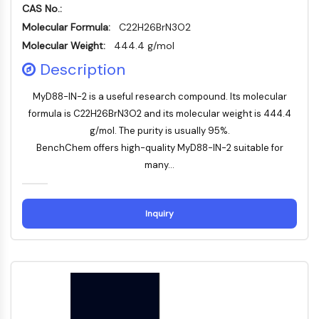
CAS No.:
Facteur nucléaire des cellules T
Molecular Formula:
activées (NFAT)
C22H26BrN3O2
FAP
Molecular Weight:
444.4 g/mol
CD73
Description
SphK
Arginase
MyD88-IN-2 is a useful research compound. Its molecular
AP-1
formula is C22H26BrN3O2 and its molecular weight is 444.4
PSMA
g/mol. The purity is usually 95%.
Glycoprotéine transmembranaire
BenchChem offers high-quality MyD88-IN-2 suitable for
Pyroptose
many...
IFNAR
PGE synthase
Inquiry
FKBP
SOD
IRAK
PD-1/PD-L1
Récepteur des hydrocarbures
aromatiques
Système du complément