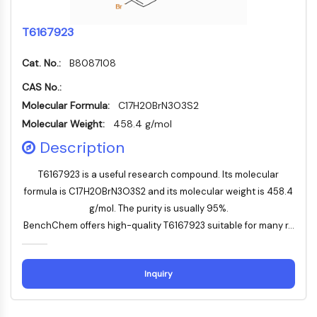
MÉDICAMENT/ADC LIÉ
Conjugué anticorps-médicament/ADC lié
T6167923
Conjugués anticorps-oligonucléotides
Cat. No.:
Anticorps ADC
B8087108
Conjugués de PROTAC-lien pour PAC
CAS No.:
Conjugués peptide-médicament PDCs
Molecular Formula:
C17H20BrN3O3S2
Conjugués anticorps-médicament
Molecular Weight:
458.4 g/mol
(ADC)
Description
Conjugués radiopharmaceutiques
(RDCs)
T6167923 is a useful research compound. Its molecular
Charge utile d'ADC
formula is C17H20BrN3O3S2 and its molecular weight is 458.4
Conjugués médicament-lien pour ADC
g/mol. The purity is usually 95%.
Lieur ADC
BenchChem offers high-quality T6167923 suitable for many r...
ÉPIGÉNÉTIQUE
Épigénétique
Inquiry
Méthylation de l'ADN
ARN non codant