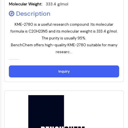
Molecular Weight:
333.4 g/mol
IMMUNOLOGIE/INFLAMMATION
Description
Immunologie/Inflammation
CD19
KME-2780 is a useful research compound. Its molecular
formula is C20H23N5 and its molecular weight is 333.4 g/mol.
CD6
CTLA-4
The purity is usually 95%.
Nectine-4
BenchChem offers high-quality KME-2780 suitable for many
ALCAM/CD166
researc...
CD44
Récepteurs de type immunoglobuline
Inquiry
des leucocytes humains LILR
Mésothéline
TROP2
CD22
CD276/B7-H3
L-sélectine
CD1
VAP-1
CD74