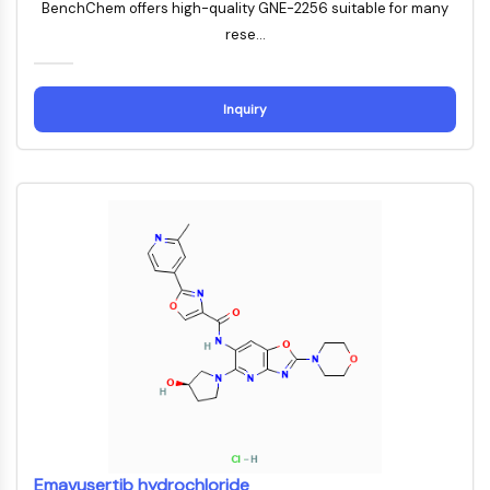
BenchChem offers high-quality GNE-2256 suitable for many
NF-κB
rese...
endocrinologie
maladie
maladie
inflammation/immunologie
maladie
infection
cancer
Research
CYTOSQUELETTE
cardiovasculaire
métabolique
neurologique
Area
Others
Cytosquelette
Inquiry
Lysyl oxydase
Inhibiteur de la voie du facteur tissulaire
TFPI
Clathrine
Kinase liant Cdc42
Claudine
Dystrophine
MASTL
Cadherine
MARCKS
Annexine A
Collagène
Complexe Arp2/3
Protéine de jonction communicante
Emavusertib hydrochloride