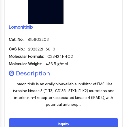
Transporteur membranaire/canal ionique
Transporteur membranaire
Canal ionique
Lomonitinib
GPCR/G PROTEIN
GPCR/G Protein
Cat. No.:
B15603203
GPCR de classe C Synonymes : Famille
CAS No.:
2923221-56-9
du glutamate
Molecular Formula:
C27H24N4O2
GPCR de classe B Synonymes: Famille
Molecular Weight:
436.5 g/mol
de la sécrétine
Related aux protéines G
Description
GPCR de classe A Synonymes : Famille
Lomonitinib is an orally bioavailable inhibitor of FMS-like
de la rhodopsine
tyrosine kinase 3 (FLT3; CD135; STK1; FLK2) mutations and
PROTAC
interleukin-1 receptor-associated kinase 4 (IRAK4), with
potential antineop...
PROTAC
ByeTAC
ATTECs
Inquiry