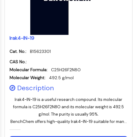
STING
CCR
CXCR
Récepteur de type NOD (NLR)
Récepteur des glucocorticoides
Irak4-IN-19
Récepteur de type Toll (TLR)
NO synthase
Cat. No.:
B15623301
Récepteur de l'histamine
CAS No.:
Lié à l'interleukine
Molecular Formula:
C25H26F2N8O
COX
Molecular Weight:
492.5 g/mol
Espèces réactives de l'oxygène ROS
Description
APOPTOSE
Irak4-IN-19 is a useful research compound. Its molecular
Apoptose
formula is C25H26F2N8O and its molecular weight is 492.5
Mort cellulaire nécrotique Synonymes :
g/mol. The purity is usually 95%.
Nécrose
BenchChem offers high-quality Irak4-IN-19 suitable for man...
Ferroptose
Voie intrinsèqueSynonymes: Voie