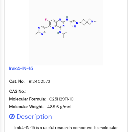
MELK
PIKfyve
PIN1
PDK-1
PTEN
PI4K
DNA-PK
ATM/ATR
GSK-3
Irak4-IN-15
AMPK
mTOR
Cat. No.:
B12402573
PI3K
Akt
CAS No.:
Molecular Formula:
C25H29FN10
RÉCEPTEUR NUCLÉAIRE LIÉ À LA VITAMINE
Molecular Weight:
488.6 g/mol
Description
D
Récepteur nucléaire lié à la vitamine D
Irak4-IN-15 is a useful research compound. Its molecular