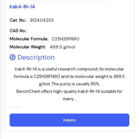
MÉDICAMENT/ADC LIÉ
Irak4-IN-14
Conjugué anticorps-médicament/ADC lié
Cat. No.:
Conjugués anticorps-oligonucléotides
B12404253
Anticorps ADC
CAS No.:
Conjugués de PROTAC-lien pour PAC
Molecular Formula:
C25H28FN9O
Conjugués peptide-médicament PDCs
Molecular Weight:
489.5 g/mol
Conjugués anticorps-médicament
Description
(ADC)
Conjugués radiopharmaceutiques
Irak4-IN-14 is a useful research compound. Its molecular
(RDCs)
formula is C25H28FN9O and its molecular weight is 489.5
Charge utile d'ADC
g/mol. The purity is usually 95%.
Conjugués médicament-lien pour ADC
BenchChem offers high-quality Irak4-IN-14 suitable for
Lieur ADC
many...
ÉPIGÉNÉTIQUE
Épigénétique
Inquiry
Méthylation de l'ADN
ARN non codant