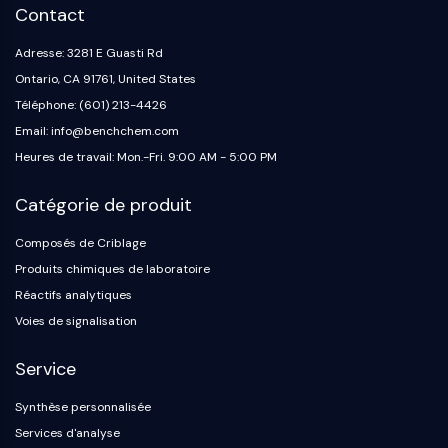
Contact
OGT
Protéine prion
Adresse: 3281 E Guasti Rd
PINK1/Parkin
Ontario, CA 91761, United States
Transthyrétine (TTR)
Téléphone: (601) 213-4426
GPR55
Email: info@benchchem.com
OGA
Heures de travail: Mon.-Fri. 9:00 AM - 5:00 PM
GPR119
AAK1
Catégorie de produit
Récepteur imidazoline
COMT
Composés de Criblage
MCHR1 (GPR24)
Produits chimiques de laboratoire
Récepteur du CGRP
Réactifs analytiques
Glucosylcéramide synthase (GCS)
Voies de signalisation
Récepteur de la neurotensine
GlyT
Service
Récepteur de la mélatonine
Alpha-synucléine
Synthèse personnalisée
Notch
Services d'analyse