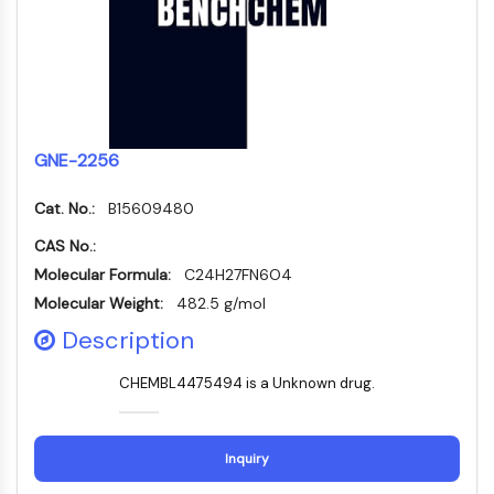
Récepteur Fc
AIM2
CD2
Glycoprotéine VI
Ostéopontine
Mort cellulaire programmée 4 PDCD4
GNE-2256
Protéine S100
Cat. No.:
B15609480
CD3
Récepteurs de type lectine C CTLRs
CAS No.:
E-Sélectine
Molecular Formula:
C24H27FN6O4
CD20
Molecular Weight:
482.5 g/mol
DOCK
Description
Récepteur éboueur de classe B de type
I SR-BI
CHEMBL4475494 is a Unknown drug.
Tim3
LAG-3
CX3CR1
Inquiry
CD28