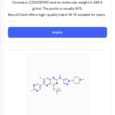
Récepteur nucléaire orphelin
formula is C25H29FN10 and its molecular weight is 488.6
VKOR
g/mol. The purity is usually 95%.
REV-ERB
BenchChem offers high-quality Irak4-IN-15 suitable for many...
Récepteur androstane constitutif
Récepteur X des prégnanes
Récepteur hormonal nucléaire 4A/NR4A
Inquiry
Récepteur des minéralocorticoïdes
ROR
LXR
Récepteur de la progestérone
Récepteur des hormones thyroïdiennes
RAR/RXR
VD/VDR
Récepteur des androgènes
Récepteur des œstrogènes/ERR
PPAR
CONJUGUÉ ANTICORPS-