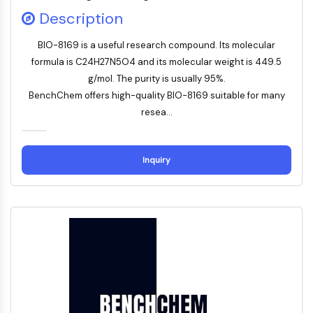
Facteur nucléaire des cellules T
Description
activées (NFAT)
FAP
BIO-8169 is a useful research compound. Its molecular
CD73
formula is C24H27N5O4 and its molecular weight is 449.5
SphK
g/mol. The purity is usually 95%.
Arginase
BenchChem offers high-quality BIO-8169 suitable for many
AP-1
resea...
PSMA
Glycoprotéine transmembranaire
Pyroptose
Inquiry
IFNAR
PGE synthase
FKBP
SOD
IRAK
PD-1/PD-L1
Récepteur des hydrocarbures
aromatiques
Système du complément