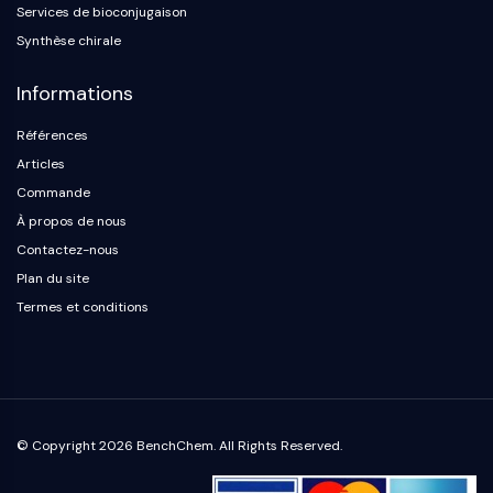
Protéine Tau
Services de bioconjugaison
Récepteur de l'orexine OX Récepteur
Synthèse chirale
Transporteur de dopamine
CaMK
Informations
Bêta-sécrétase
Références
γ-sécrétase
FAAH
Articles
Récepteur de la mélanocortine
Commande
Récepteur de la neuropeptide Y
À propos de nous
Récepteur de la cholécystokinine
Contactez-nous
Récepteur de la somatostatine
Plan du site
Récepteur sigma
Termes et conditions
Récepteur Trk
Transporteur de la sérotonine
Récepteur de la neurokinine
nAChR
Amyloïde-β
© Copyright 2026 BenchChem. All Rights Reserved.
Monoamine oxydase
Récepteur cannabinoïde