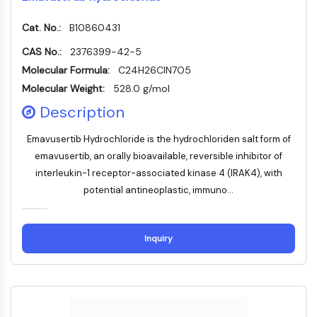
Dynamine
Mps1
Cat. No.:
B10860431
Myosine
CAS No.:
PAK
2376399-42-5
Kinésine
Molecular Formula:
C24H26ClN7O5
ROCK
Molecular Weight:
528.0 g/mol
Intégrine
Description
Microtubule/tubuline
Emavusertib Hydrochloride is the hydrochloriden salt form of
SIGNALISATION JAK/STAT
emavusertib, an orally bioavailable, reversible inhibitor of
Signalisation JAK/STAT
interleukin-1 receptor-associated kinase 4 (IRAK4), with
Pim
potential antineoplastic, immuno...
JAK
STAT
Inquiry
EGFR
PI3K/AKT/MTOR
PI3K/Akt/mTOR
Superfamille IPK