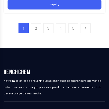
dépendante des mitochondries
Inquiry
Voie extrinsèqueSynonymes: Voie
médiée par les récepteurs de mort
Apoptose
1
2
3
4
5
SIGNALISATION NEURONALE
Signalisation neuronale
OLIG2
Protéines Slit
Dihydrocéramide désaturase 1
TSPO
Diméthylargininase DDAH
BenchChem
Légumaine
Récepteur olfactif
Notre mission est de fournir aux scientifiques et chercheurs du monde
Huntingtine
entier une source unique pour des produits chimiques innovants et de
Calcineurine
base à usage de recherche.
Kinase d'adénosine
Choline kinase
GPR139