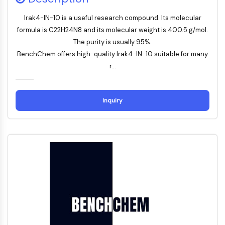
ERK
Irak4-IN-10 is a useful research compound. Its molecular
Ras
formula is C22H24N8 and its molecular weight is 400.5 g/mol.
p38 MAPK
The purity is usually 95%.
AUTOPHAGIE
BenchChem offers high-quality Irak4-IN-10 suitable for many
r...
Autophagie
Protéine Atg et apparentée à Atg
Autophagie
Inquiry
KINASE DE TYROSINE DE PROTÉINE/RTK
Kinase de tyrosine de protéine/RTK
Kinase tyrosine non réceptrice
Synonymes : NRTK
Récepteur tyrosine kinase RTK
TRANSPORTEUR MEMBRANAIRE/CANAL
IONIQUE