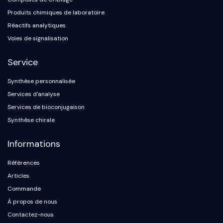
Protéine Tau
Produits chimiques de laboratoire
Récepteur de l'orexine OX Récepteur
Réactifs analytiques
Transporteur de dopamine
CaMK
Voies de signalisation
Bêta-sécrétase
Service
γ-sécrétase
FAAH
Synthèse personnalisée
Récepteur de la mélanocortine
Services d'analyse
Récepteur de la neuropeptide Y
Services de bioconjugaison
Récepteur de la cholécystokinine
Synthèse chirale
Récepteur de la somatostatine
Récepteur sigma
Informations
Récepteur Trk
Transporteur de la sérotonine
Références
Récepteur de la neurokinine
Articles
nAChR
Commande
Amyloïde-β
À propos de nous
Monoamine oxydase
Contactez-nous
Récepteur cannabinoïde