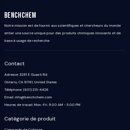
OGT
Protéine prion
BenchChem
PINK1/Parkin
Notre mission est de fournir aux scientifiques et chercheurs du monde
Transthyrétine (TTR)
entier une source unique pour des produits chimiques innovants et de
GPR55
OGA
base à usage de recherche.
GPR119
AAK1
Récepteur imidazoline
Contact
COMT
Adresse: 3281 E Guasti Rd
MCHR1 (GPR24)
Ontario, CA 91761, United States
Récepteur du CGRP
Glucosylcéramide synthase (GCS)
Téléphone: (601) 213-4426
Récepteur de la neurotensine
Email: info@benchchem.com
GlyT
Heures de travail: Mon.-Fri. 9:00 AM - 5:00 PM
Récepteur de la mélatonine
Alpha-synucléine
Catégorie de produit
Notch
Composés de Criblage