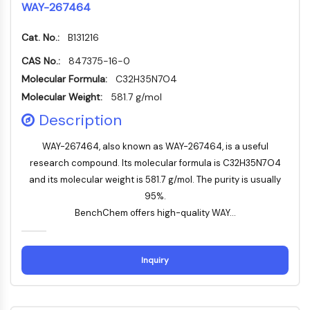
WAY-267464
NF-κB
endocrinologie
maladie
maladie
inflammation/immunologie
maladie
infection
cancer
Research
CYTOSQUELETTE
cardiovasculaire
métabolique
neurologique
Area
Cat. No.:
B131216
Others
CAS No.:
847375-16-0
Cytosquelette
Lysyl oxydase
Molecular Formula:
C32H35N7O4
Inhibiteur de la voie du facteur tissulaire
Molecular Weight:
581.7 g/mol
TFPI
Description
Clathrine
Kinase liant Cdc42
WAY-267464, also known as WAY-267464, is a useful
Claudine
research compound. Its molecular formula is C32H35N7O4
Dystrophine
and its molecular weight is 581.7 g/mol. The purity is usually
MASTL
95%.
Cadherine
BenchChem offers high-quality WAY...
MARCKS
Annexine A
Collagène
Inquiry
Complexe Arp2/3
Protéine de jonction communicante