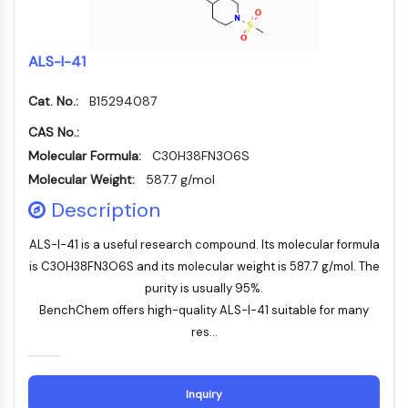
Facteur nucléaire des cellules T
activées (NFAT)
FAP
ALS-I-41
CD73
SphK
Cat. No.:
B15294087
Arginase
CAS No.:
AP-1
Molecular Formula:
C30H38FN3O6S
PSMA
Molecular Weight:
587.7 g/mol
Glycoprotéine transmembranaire
Description
Pyroptose
IFNAR
ALS-I-41 is a useful research compound. Its molecular formula
PGE synthase
is C30H38FN3O6S and its molecular weight is 587.7 g/mol. The
FKBP
purity is usually 95%.
SOD
BenchChem offers high-quality ALS-I-41 suitable for many
IRAK
res...
PD-1/PD-L1
Récepteur des hydrocarbures
aromatiques
Inquiry
Système du complément