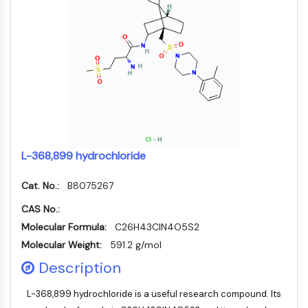
MÉDICAMENT/ADC LIÉ
Conjugué anticorps-médicament/ADC lié
Conjugués anticorps-oligonucléotides
Anticorps ADC
Conjugués de PROTAC-lien pour PAC
Conjugués peptide-médicament PDCs
Conjugués anticorps-médicament
(ADC)
Conjugués radiopharmaceutiques
L-368,899 hydrochloride
(RDCs)
Charge utile d'ADC
Cat. No.:
B8075267
Conjugués médicament-lien pour ADC
CAS No.:
Lieur ADC
Molecular Formula:
C26H43ClN4O5S2
ÉPIGÉNÉTIQUE
Molecular Weight:
591.2 g/mol
Épigénétique
Description
Méthylation de l'ADN
ARN non codant
L-368,899 hydrochloride is a useful research compound. Its