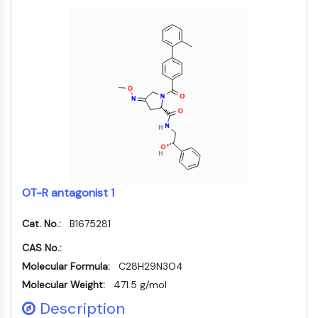
Dynamine
Mps1
Myosine
PAK
Kinésine
ROCK
Intégrine
Microtubule/tubuline
SIGNALISATION JAK/STAT
Signalisation JAK/STAT
Pim
OT-R antagonist 1
JAK
Cat. No.:
B1675281
STAT
EGFR
CAS No.:
Molecular Formula:
C28H29N3O4
PI3K/AKT/MTOR
Molecular Weight:
471.5 g/mol
PI3K/Akt/mTOR
Description
Superfamille IPK