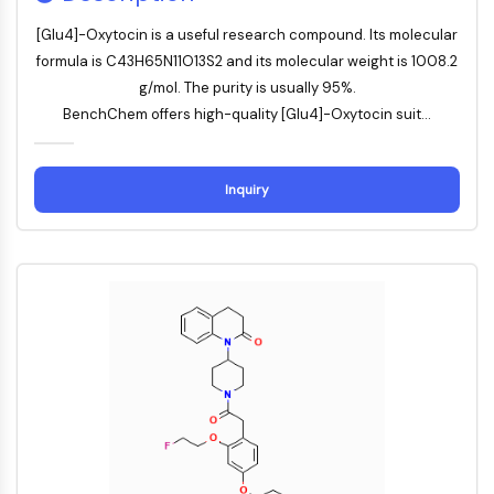
Récepteur TREM
Mucine
[Glu4]-Oxytocin is a useful research compound. Its molecular
P-sélectine
formula is C43H65N11O13S2 and its molecular weight is 1008.2
CD38
g/mol. The purity is usually 95%.
CD47
BenchChem offers high-quality [Glu4]-Oxytocin suit...
Famille IKZF
BCL6
Inquiry
NTPDase
Facteur inhibiteur de la migration des
macrophages (MIF)
Synthase de GMP-AMP cyclique
Récepteur de la thrombopoïétine
Cyclophiline
Kinase inductible par le sel
MyD88
Kallicréine
FLAP
Galectine
CMH