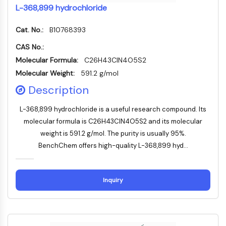
L-368,899 hydrochloride
ERK
Ras
Cat. No.:
B10768393
p38 MAPK
CAS No.:
AUTOPHAGIE
Molecular Formula:
C26H43ClN4O5S2
Autophagie
Molecular Weight:
591.2 g/mol
Protéine Atg et apparentée à Atg
Description
Autophagie
L-368,899 hydrochloride is a useful research compound. Its
KINASE DE TYROSINE DE PROTÉINE/RTK
molecular formula is C26H43ClN4O5S2 and its molecular
Kinase de tyrosine de protéine/RTK
weight is 591.2 g/mol. The purity is usually 95%.
Kinase tyrosine non réceptrice
BenchChem offers high-quality L-368,899 hyd...
Synonymes : NRTK
Récepteur tyrosine kinase RTK
Inquiry
TRANSPORTEUR MEMBRANAIRE/CANAL
IONIQUE