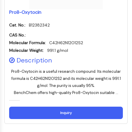
IMMUNOLOGIE/INFLAMMATION
Pro8-Oxytocin
Immunologie/Inflammation
Cat. No.:
B12382342
CD19
CD6
CAS No.:
CTLA-4
Molecular Formula:
C42H62N12O12S2
Nectine-4
Molecular Weight:
991.1 g/mol
ALCAM/CD166
Description
CD44
Récepteurs de type immunoglobuline
Pro8-Oxytocin is a useful research compound. Its molecular
des leucocytes humains LILR
formula is C42H62N12O12S2 and its molecular weight is 991.1
Mésothéline
g/mol. The purity is usually 95%.
TROP2
BenchChem offers high-quality Pro8-Oxytocin suitable ...
CD22
CD276/B7-H3
L-sélectine
Inquiry
CD1
VAP-1
CD74