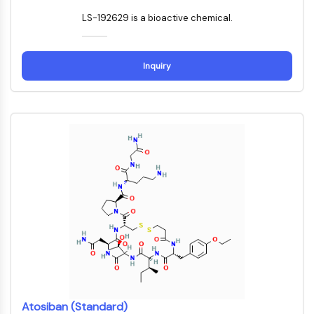
MELK
LS-192629 is a bioactive chemical.
PIKfyve
PIN1
PDK-1
Inquiry
PTEN
PI4K
DNA-PK
ATM/ATR
GSK-3
AMPK
mTOR
PI3K
Akt
RÉCEPTEUR NUCLÉAIRE LIÉ À LA VITAMINE
D
Récepteur nucléaire lié à la vitamine D
Atosiban (Standard)