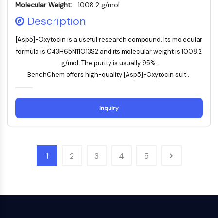
dépendante des mitochondries
Molecular Weight:
1008.2 g/mol
Voie extrinsèqueSynonymes: Voie
Description
médiée par les récepteurs de mort
Apoptose
[Asp5]-Oxytocin is a useful research compound. Its molecular
formula is C43H65N11O13S2 and its molecular weight is 1008.2
SIGNALISATION NEURONALE
g/mol. The purity is usually 95%.
BenchChem offers high-quality [Asp5]-Oxytocin suit...
Signalisation neuronale
OLIG2
Protéines Slit
Inquiry
Dihydrocéramide désaturase 1
TSPO
Diméthylargininase DDAH
Légumaine
1
2
3
4
5
Récepteur olfactif
Huntingtine
Calcineurine
Kinase d'adénosine
Choline kinase
GPR139