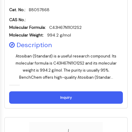
Récepteur nucléaire orphelin
VKOR
Cat. No.:
B8057868
REV-ERB
CAS No.:
Récepteur androstane constitutif
Molecular Formula:
C43H67N11O12S2
Récepteur X des prégnanes
Molecular Weight:
994.2 g/mol
Récepteur hormonal nucléaire 4A/NR4A
Description
Récepteur des minéralocorticoïdes
ROR
Atosiban (Standard) is a useful research compound. Its
LXR
molecular formula is C43H67N11O12S2 and its molecular
Récepteur de la progestérone
weight is 994.2 g/mol. The purity is usually 95%.
Récepteur des hormones thyroïdiennes
BenchChem offers high-quality Atosiban (Standar...
RAR/RXR
VD/VDR
Récepteur des androgènes
Inquiry
Récepteur des œstrogènes/ERR
PPAR
CONJUGUÉ ANTICORPS-