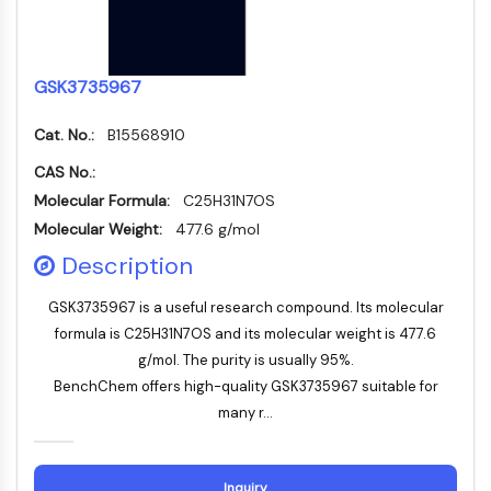
AUTACs
AUTOTACs
LYTACs
Conjugués ligand-liant de protéine
GSK3735967
cible
SNIPERs
Cat. No.:
B15568910
Colle moléculaire
CAS No.:
Ligands pour protéine cible pour
Molecular Formula:
C25H31N7OS
PROTAC
Molecular Weight:
477.6 g/mol
Ligands pour l'E3 ligase
Description
Conjugués ligand-liant de ligase E3
PROTACs
GSK3735967 is a useful research compound. Its molecular
Liants PROTAC
formula is C25H31N7OS and its molecular weight is 477.6
CYCLE CELLULAIRE/DOMMAGES À L'ADN
g/mol. The purity is usually 95%.
BenchChem offers high-quality GSK3735967 suitable for
Cycle cellulaire/dommages à l'ADN
many r...
Réponse aux protéines mal repliées
Cycle cellulaire
Dommage à l'ADN
Inquiry