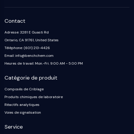
Protéine Tau
Récepteur de l'orexine OX Récepteur
Transporteur de dopamine
Contact
CaMK
Bêta-sécrétase
Adresse: 3281 E Guasti Rd
γ-sécrétase
Ontario, CA 91761, United States
FAAH
Téléphone: (601) 213-4426
Récepteur de la mélanocortine
Email: info@benchchem.com
Récepteur de la neuropeptide Y
Heures de travail: Mon.-Fri. 9:00 AM - 5:00 PM
Récepteur de la cholécystokinine
Récepteur de la somatostatine
Catégorie de produit
Récepteur sigma
Récepteur Trk
Composés de Criblage
Transporteur de la sérotonine
Produits chimiques de laboratoire
Récepteur de la neurokinine
Réactifs analytiques
nAChR
Voies de signalisation
Amyloïde-β
Monoamine oxydase
Service
Récepteur cannabinoïde