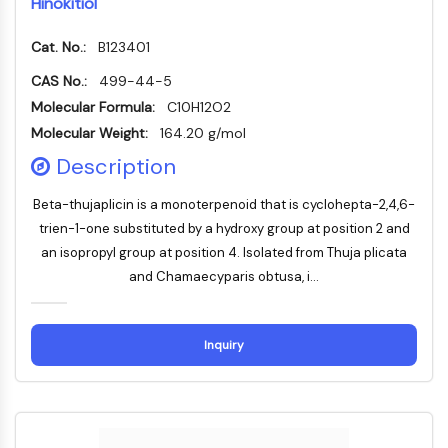
Hinokitiol
MELK
PIKfyve
Cat. No.:
B123401
PIN1
CAS No.:
499-44-5
PDK-1
Molecular Formula:
C10H12O2
PTEN
Molecular Weight:
164.20 g/mol
PI4K
DNA-PK
Description
ATM/ATR
Beta-thujaplicin is a monoterpenoid that is cyclohepta-2,4,6-
GSK-3
trien-1-one substituted by a hydroxy group at position 2 and
AMPK
an isopropyl group at position 4. Isolated from Thuja plicata
mTOR
and Chamaecyparis obtusa, i...
PI3K
Akt
RÉCEPTEUR NUCLÉAIRE LIÉ À LA VITAMINE
Inquiry
D
Récepteur nucléaire lié à la vitamine D