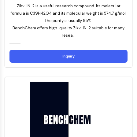
Transporteur membranaire/canal ionique
Zikv-IN-2 is a useful research compound. Its molecular
Transporteur membranaire
formula is C39H42O4 and its molecular weight is 574.7 g/mol.
Canal ionique
The purity is usually 95%.
BenchChem offers high-quality Zikv-IN-2 suitable for many
GPCR/G PROTEIN
resea...
GPCR/G Protein
GPCR de classe C Synonymes : Famille
du glutamate
Inquiry
GPCR de classe B Synonymes: Famille
de la sécrétine
Related aux protéines G
GPCR de classe A Synonymes : Famille
de la rhodopsine
PROTAC
PROTAC
ByeTAC
ATTECs