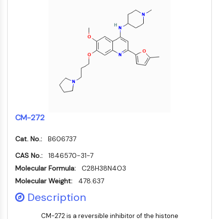
Récepteur nucléaire orphelin
VKOR
REV-ERB
Récepteur androstane constitutif
Récepteur X des prégnanes
Récepteur hormonal nucléaire 4A/NR4A
Récepteur des minéralocorticoïdes
ROR
LXR
Récepteur de la progestérone
CM-272
Récepteur des hormones thyroïdiennes
RAR/RXR
Cat. No.:
B606737
VD/VDR
Récepteur des androgènes
CAS No.:
1846570-31-7
Récepteur des œstrogènes/ERR
Molecular Formula:
C28H38N4O3
PPAR
Molecular Weight:
478.637
Description
CONJUGUÉ ANTICORPS-
CM-272 is a reversible inhibitor of the histone