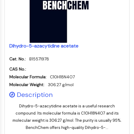
Récepteur TREM
Mucine
P-sélectine
CD38
CD47
Famille IKZF
BCL6
Dihydro-5-azacytidine acetate
NTPDase
Cat. No.:
B15571978
Facteur inhibiteur de la migration des
macrophages (MIF)
CAS No.:
Synthase de GMP-AMP cyclique
Molecular Formula:
C10H18N4O7
Récepteur de la thrombopoïétine
Molecular Weight:
306.27 g/mol
Cyclophiline
Description
Kinase inductible par le sel
MyD88
Dihydro-5-azacytidine acetate is a useful research
Kallicréine
compound. Its molecular formula is C10H18N4O7 and its
FLAP
molecular weight is 306.27 g/mol. The purity is usually 95%.
Galectine
BenchChem offers high-quality Dihydro-5-...
CMH