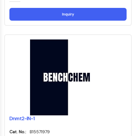
Facteur nucléaire des cellules T
activées (NFAT)
Inquiry
FAP
CD73
SphK
Arginase
AP-1
PSMA
Glycoprotéine transmembranaire
Pyroptose
IFNAR
PGE synthase
FKBP
SOD
IRAK
PD-1/PD-L1
Dnmt2-IN-1
Récepteur des hydrocarbures
aromatiques
Cat. No.:
B15571979
Système du complément