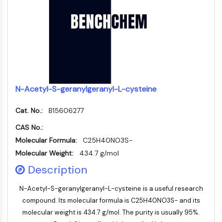
dépendante des mitochondries
Voie extrinsèqueSynonymes: Voie
médiée par les récepteurs de mort
Apoptose
SIGNALISATION NEURONALE
Signalisation neuronale
N-Acetyl-S-geranylgeranyl-L-cysteine
OLIG2
Protéines Slit
Cat. No.:
B15606277
Dihydrocéramide désaturase 1
TSPO
CAS No.:
Diméthylargininase DDAH
Molecular Formula:
C25H40NO3S-
Légumaine
Molecular Weight:
434.7 g/mol
Récepteur olfactif
Description
Huntingtine
Calcineurine
N-Acetyl-S-geranylgeranyl-L-cysteine is a useful research
Kinase d'adénosine
compound. Its molecular formula is C25H40NO3S- and its
Choline kinase
molecular weight is 434.7 g/mol. The purity is usually 95%.
GPR139