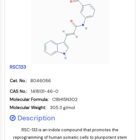
NF-κB
endocrinologie
maladie
maladie
inflammation/immunologie
maladie
infection
cancer
Research
CYTOSQUELETTE
cardiovasculaire
métabolique
neurologique
Area
Others
Cytosquelette
Lysyl oxydase
Inhibiteur de la voie du facteur tissulaire
TFPI
Clathrine
Kinase liant Cdc42
RSC133
Claudine
Dystrophine
Cat. No.:
B046086
MASTL
CAS No.:
1418131-46-0
Cadherine
Molecular Formula:
C18H15N3O2
MARCKS
Molecular Weight:
305.3 g/mol
Annexine A
Description
Collagène
Complexe Arp2/3
RSC-133 is an indole compound that promotes the
Protéine de jonction communicante
reprogramming of human somatic cells to pluripotent stem