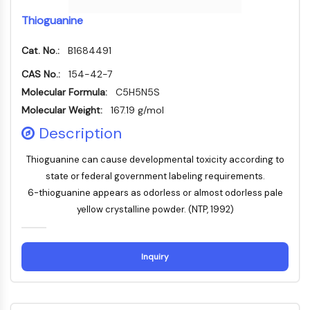
Domaine de lecture épigénétique
Thioguanine
Modification de l'histone
VOIE MAPK/ERK
Cat. No.:
B1684491
Voie MAPK/ERK
CAS No.:
154-42-7
Kinase sérine/thréonine associée aux
Molecular Formula:
C5H5N5S
microtubules (MAST)
Molecular Weight:
167.19 g/mol
Récepteur ABA
Description
KLF
MNK
Thioguanine can cause developmental toxicity according to
MAPKAPK2 MK2
state or federal government labeling requirements.
Kinase de lignée mixte
6-thioguanine appears as odorless or almost odorless pale
SOS1
yellow crystalline powder. (NTP, 1992)
Kinase ribosomale S6 RSK
MAP3K
MAP4K
Inquiry
MEK
Raf
JNK