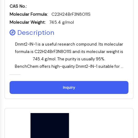
CAS No.:
STING
Molecular Formula:
CCR
C22H24BrF3N8O11S
CXCR
Molecular Weight:
745.4 g/mol
Récepteur de type NOD (NLR)
Description
Récepteur des glucocorticoides
Récepteur de type Toll (TLR)
Dnmt2-IN-1 is a useful research compound. Its molecular
NO synthase
formula is C22H24BrF3N8O11S and its molecular weight is
Récepteur de l'histamine
745.4 g/mol. The purity is usually 95%.
Lié à l'interleukine
BenchChem offers high-quality Dnmt2-IN-1 suitable for ...
COX
Espèces réactives de l'oxygène ROS
Inquiry
APOPTOSE
Apoptose
Mort cellulaire nécrotique Synonymes :
Nécrose
Ferroptose
Voie intrinsèqueSynonymes: Voie