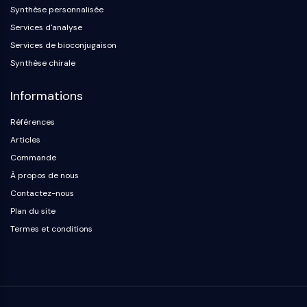
mGluR
Synthèse personnalisée
Canal TRP
Services d'analyse
Récepteur GABA
Services de bioconjugaison
Récepteur opioïde
Synthèse chirale
mAChR
iGluR
Informations
Cholinestérase (ChE)
Références
Récepteur de la dopamine
Canal calcique
Articles
Récepteur adrénergique
Commande
Récepteur 5-HT
À propos de nous
Contactez-nous
ANTI-INFECTION
Plan du site
Anti-infection
Termes et conditions
Parasite
Fongique
Antibiotique
Virus
Bactérien