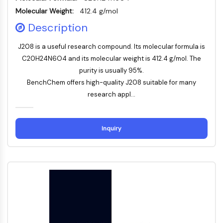
Molecular Weight:
Récepteur Fc
412.4 g/mol
AIM2
Description
CD2
J208 is a useful research compound. Its molecular formula is
Glycoprotéine VI
Ostéopontine
C20H24N6O4 and its molecular weight is 412.4 g/mol. The
Mort cellulaire programmée 4 PDCD4
purity is usually 95%.
Protéine S100
BenchChem offers high-quality J208 suitable for many
CD3
research appl...
Récepteurs de type lectine C CTLRs
E-Sélectine
Inquiry
CD20
DOCK
Récepteur éboueur de classe B de type
I SR-BI
Tim3
LAG-3
CX3CR1
CD28