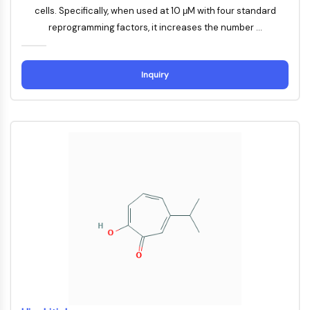
Dynamine
cells. Specifically, when used at 10 μM with four standard
Mps1
reprogramming factors, it increases the number ...
Myosine
PAK
Kinésine
Inquiry
ROCK
Intégrine
Microtubule/tubuline
SIGNALISATION JAK/STAT
Signalisation JAK/STAT
Pim
JAK
STAT
EGFR
PI3K/AKT/MTOR
PI3K/Akt/mTOR
Superfamille IPK