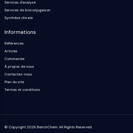
Protéine Tau
Services d'analyse
Récepteur de l'orexine OX Récepteur
Services de bioconjugaison
Transporteur de dopamine
Synthèse chirale
CaMK
Bêta-sécrétase
Informations
γ-sécrétase
Références
FAAH
Récepteur de la mélanocortine
Articles
Récepteur de la neuropeptide Y
Commande
Récepteur de la cholécystokinine
À propos de nous
Récepteur de la somatostatine
Contactez-nous
Récepteur sigma
Plan du site
Récepteur Trk
Termes et conditions
Transporteur de la sérotonine
Récepteur de la neurokinine
nAChR
Amyloïde-β
Monoamine oxydase
© Copyright 2026 BenchChem. All Rights Reserved.
Récepteur cannabinoïde