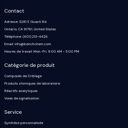
OGT
Contact
Protéine prion
PINK1/Parkin
Adresse: 3281 E Guasti Rd
Transthyrétine (TTR)
Ontario, CA 91761, United States
GPR55
Téléphone: (601) 213-4426
OGA
Email: info@benchchem.com
GPR119
Heures de travail: Mon.-Fri. 9:00 AM - 5:00 PM
AAK1
Récepteur imidazoline
Catégorie de produit
COMT
MCHR1 (GPR24)
Composés de Criblage
Récepteur du CGRP
Produits chimiques de laboratoire
Glucosylcéramide synthase (GCS)
Réactifs analytiques
Récepteur de la neurotensine
Voies de signalisation
GlyT
Récepteur de la mélatonine
Service
Alpha-synucléine
Notch
Synthèse personnalisée