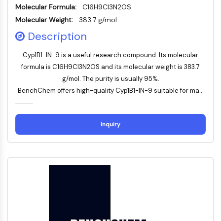
Molecular Formula:
Facteur nucléaire des cellules T
C16H9Cl3N2OS
activées (NFAT)
Molecular Weight:
383.7 g/mol
FAP
Description
CD73
SphK
Cyp1B1-IN-9 is a useful research compound. Its molecular
Arginase
formula is C16H9Cl3N2OS and its molecular weight is 383.7
AP-1
g/mol. The purity is usually 95%.
PSMA
BenchChem offers high-quality Cyp1B1-IN-9 suitable for ma...
Glycoprotéine transmembranaire
Pyroptose
Inquiry
IFNAR
PGE synthase
FKBP
SOD
IRAK
PD-1/PD-L1
Récepteur des hydrocarbures
aromatiques
Système du complément