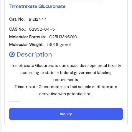
MÉDICAMENT/ADC LIÉ
Trimetrexate Glucuronate
Conjugué anticorps-médicament/ADC lié
Cat. No.:
Conjugués anticorps-oligonucléotides
B1212444
Anticorps ADC
CAS No.:
82952-64-5
Conjugués de PROTAC-lien pour PAC
Molecular Formula:
C25H33N5O10
Conjugués peptide-médicament PDCs
Molecular Weight:
563.6 g/mol
Conjugués anticorps-médicament
Description
(ADC)
Conjugués radiopharmaceutiques
Trimetrexate Glucuronate can cause developmental toxicity
(RDCs)
according to state or federal government labeling
Charge utile d'ADC
requirements.
Conjugués médicament-lien pour ADC
Trimetrexate Glucuronate is a lipid soluble methotrexate
Lieur ADC
derivative with potential ant...
ÉPIGÉNÉTIQUE
Épigénétique
Inquiry
Méthylation de l'ADN
ARN non codant