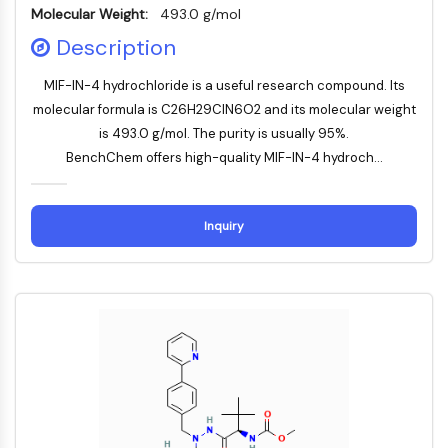
Molecular Weight:
493.0 g/mol
IMMUNOLOGIE/INFLAMMATION
Description
Immunologie/Inflammation
CD19
MIF-IN-4 hydrochloride is a useful research compound. Its
molecular formula is C26H29ClN6O2 and its molecular weight
CD6
CTLA-4
is 493.0 g/mol. The purity is usually 95%.
Nectine-4
BenchChem offers high-quality MIF-IN-4 hydroch...
ALCAM/CD166
CD44
Inquiry
Récepteurs de type immunoglobuline
des leucocytes humains LILR
Mésothéline
TROP2
CD22
CD276/B7-H3
L-sélectine
CD1
VAP-1
CD74