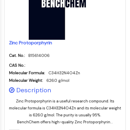
STING
CCR
CXCR
Récepteur de type NOD (NLR)
Récepteur des glucocorticoides
Récepteur de type Toll (TLR)
Zinc Protoporphyrin
NO synthase
Récepteur de l'histamine
Cat. No.:
B15614006
Lié à l'interleukine
CAS No.:
COX
Molecular Formula:
C34H32N4O4Zn
Espèces réactives de l'oxygène ROS
Molecular Weight:
626.0 g/mol
APOPTOSE
Description
Apoptose
Zinc Protoporphyrin is a useful research compound. Its
Mort cellulaire nécrotique Synonymes :
molecular formula is C34H32N4O4Zn and its molecular weight
Nécrose
is 626.0 g/mol. The purity is usually 95%.
Ferroptose
BenchChem offers high-quality Zinc Protoporphyrin...
Voie intrinsèqueSynonymes: Voie