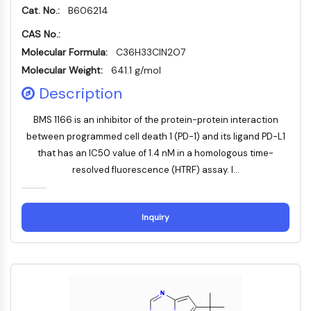
Dynamine
Cat. No.:
B606214
Mps1
CAS No.:
Myosine
PAK
Molecular Formula:
C36H33ClN2O7
Kinésine
Molecular Weight:
641.1 g/mol
ROCK
Description
Intégrine
Microtubule/tubuline
BMS 1166 is an inhibitor of the protein-protein interaction
between programmed cell death 1 (PD-1) and its ligand PD-L1
SIGNALISATION JAK/STAT
that has an IC50 value of 1.4 nM in a homologous time-
Signalisation JAK/STAT
resolved fluorescence (HTRF) assay. I...
Pim
JAK
Inquiry
STAT
EGFR
PI3K/AKT/MTOR
PI3K/Akt/mTOR
Superfamille IPK