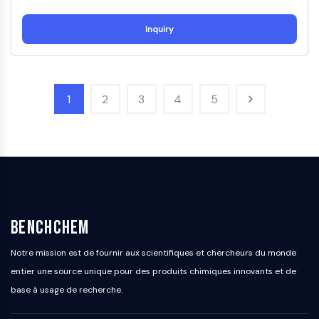
dépendante des mitochondries
Voie extrinsèqueSynonymes: Voie
Inquiry
médiée par les récepteurs de mort
Apoptose
SIGNALISATION NEURONALE
1
2
3
4
5
Signalisation neuronale
OLIG2
Protéines Slit
Dihydrocéramide désaturase 1
TSPO
Diméthylargininase DDAH
Légumaine
BenchChem
Récepteur olfactif
Huntingtine
Notre mission est de fournir aux scientifiques et chercheurs du monde
Calcineurine
entier une source unique pour des produits chimiques innovants et de
Kinase d'adénosine
base à usage de recherche.
Choline kinase
GPR139