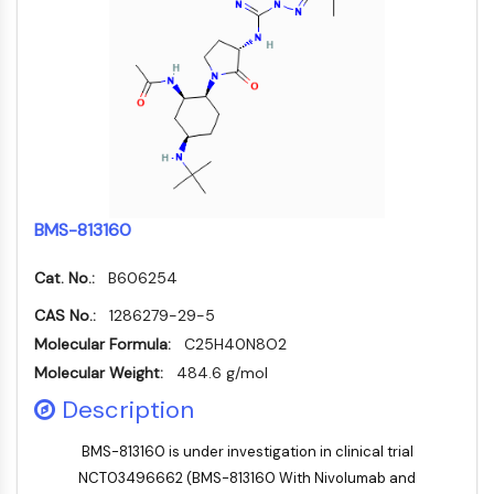
MELK
PIKfyve
PIN1
PDK-1
PTEN
PI4K
DNA-PK
ATM/ATR
BMS-813160
GSK-3
AMPK
Cat. No.:
B606254
mTOR
PI3K
CAS No.:
1286279-29-5
Akt
Molecular Formula:
C25H40N8O2
Molecular Weight:
484.6 g/mol
RÉCEPTEUR NUCLÉAIRE LIÉ À LA VITAMINE
Description
D
BMS-813160 is under investigation in clinical trial
Récepteur nucléaire lié à la vitamine D
NCT03496662 (BMS-813160 With Nivolumab and