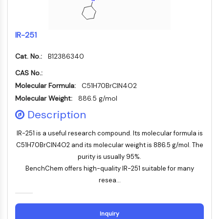
Transporteur membranaire/canal ionique
Transporteur membranaire
Canal ionique
IR-251
GPCR/G PROTEIN
Cat. No.:
B12386340
GPCR/G Protein
CAS No.:
GPCR de classe C Synonymes : Famille
Molecular Formula:
C51H70BrClN4O2
du glutamate
Molecular Weight:
886.5 g/mol
GPCR de classe B Synonymes: Famille
de la sécrétine
Description
Related aux protéines G
IR-251 is a useful research compound. Its molecular formula is
GPCR de classe A Synonymes : Famille
C51H70BrClN4O2 and its molecular weight is 886.5 g/mol. The
de la rhodopsine
purity is usually 95%.
PROTAC
BenchChem offers high-quality IR-251 suitable for many
resea...
PROTAC
ByeTAC
ATTECs
Inquiry