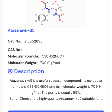
Récepteur Fc
AIM2
CD2
Glycoprotéine VI
Ostéopontine
Atazanavir-d5
Mort cellulaire programmée 4 PDCD4
Cat. No.:
B13852693
Protéine S100
CD3
CAS No.:
Récepteurs de type lectine C CTLRs
Molecular Formula:
C38H52N6O7
E-Sélectine
Molecular Weight:
709.9 g/mol
CD20
Description
DOCK
Récepteur éboueur de classe B de type
Atazanavir-d5 is a useful research compound. Its molecular
I SR-BI
formula is C38H52N6O7 and its molecular weight is 709.9
Tim3
g/mol. The purity is usually 95%.
LAG-3
BenchChem offers high-quality Atazanavir-d5 suitable for ...
CX3CR1
CD28