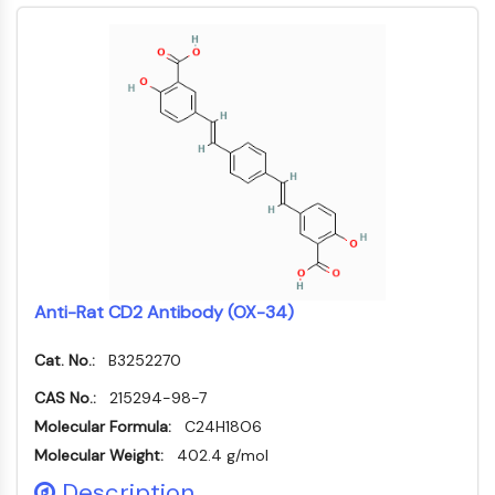
Domaine de lecture épigénétique
Modification de l'histone
VOIE MAPK/ERK
Voie MAPK/ERK
Kinase sérine/thréonine associée aux
microtubules (MAST)
Récepteur ABA
KLF
MNK
MAPKAPK2 MK2
Kinase de lignée mixte
Anti-Rat CD2 Antibody (OX-34)
SOS1
Kinase ribosomale S6 RSK
Cat. No.:
B3252270
MAP3K
CAS No.:
215294-98-7
MAP4K
Molecular Formula:
C24H18O6
MEK
Molecular Weight:
402.4 g/mol
Raf
JNK
Description