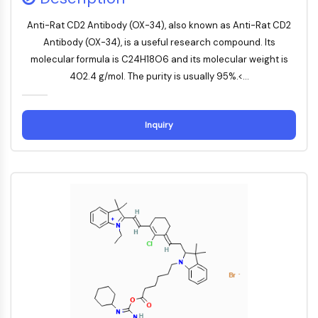
ERK
Anti-Rat CD2 Antibody (OX-34), also known as Anti-Rat CD2
Ras
Antibody (OX-34), is a useful research compound. Its
p38 MAPK
molecular formula is C24H18O6 and its molecular weight is
AUTOPHAGIE
402.4 g/mol. The purity is usually 95%.<...
Autophagie
Protéine Atg et apparentée à Atg
Inquiry
Autophagie
KINASE DE TYROSINE DE PROTÉINE/RTK
Kinase de tyrosine de protéine/RTK
Kinase tyrosine non réceptrice
Synonymes : NRTK
Récepteur tyrosine kinase RTK
TRANSPORTEUR MEMBRANAIRE/CANAL
IONIQUE