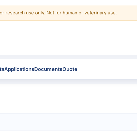
or research use only. Not for human or veterinary use.
ta
Applications
Documents
Quote