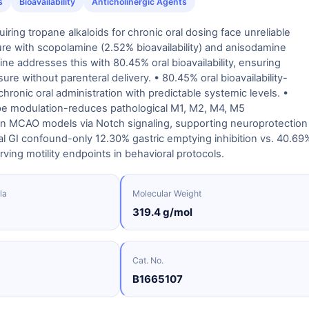
s
Bioavailability
Anticholinergic Agents
iring tropane alkaloids for chronic oral dosing face unreliable
e with scopolamine (2.52% bioavailability) and anisodamine
ine addresses this with 80.45% oral bioavailability, ensuring
re without parenteral delivery. • 80.45% oral bioavailability-
chronic oral administration with predictable systemic levels. •
e modulation-reduces pathological M1, M2, M4, M5
in MCAO models via Notch signaling, supporting neuroprotection
al GI confound-only 12.30% gastric emptying inhibition vs. 40.69
rving motility endpoints in behavioral protocols.
la
Molecular Weight
319.4 g/mol
Cat. No.
B1665107