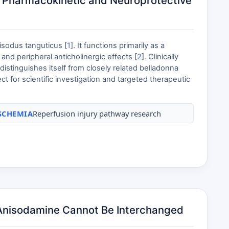
t Pharmacokinetic and Neuroprotective
isodus tanguticus [
1
]. It functions primarily as a
nd peripheral anticholinergic effects [
2
]. Clinically
istinguishes itself from closely related belladonna
 for scientific investigation and targeted therapeutic
SCHEMIA
Reperfusion injury pathway research
d Anisodamine Cannot Be Interchanged