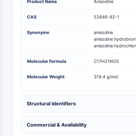
Product Name
Anisodine
SIGNALISATION NEURONALE
CAS
52646-92-1
ANTI-INFECTION
Synonyms
anisodine
anisodine hydrobro
anisodine hydrochlor
ENZYME MÉTABOLIQUE/PROTÉASE
Molecular Formula
C17H21NO5
SIGNALING PATHWAYS OTHERS
Molecular Weight
319.4 g/mol
Structural Identifiers
Commercial & Availability