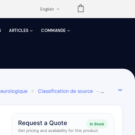
opdown
English
S
ARTICLES
COMMANDE
neurologique
Classification de source

-
lcaloïdes
Inhibiteur des espèces réactives
-
nacées
Autres alcaloïdes
Anisodus
-

Request a Quote
In Stock
Get pricing and availability for this product.