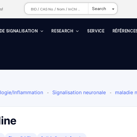
Toggle Dr
Search
m!
 DE SIGNALISATION
RESEARCH
SERVICE
RÉFÉRENCE
ogie/Inflammation
Signalisation neuronale
maladie 
-
-
'oxygène ROS
Canal calcique
mAChR
Plantes
A
-
-

-
 canal calcique
mAChR
Inhibiteur du mAChR
Sola
-
-

ine