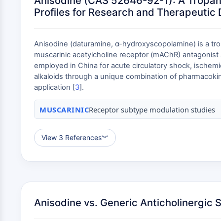
Anisodine (CAS 52646-92-1): A Tropane
Profiles for Research and Therapeuti
Anisodine (daturamine, α-hydroxyscopolamine) is a trop
muscarinic acetylcholine receptor (mAChR) antagonist an
employed in China for acute circulatory shock, ischemi
alkaloids through a unique combination of pharmacokinet
application [
3
].
MUSCARINIC
Receptor subtype modulation studies
View 3 References
︾
Anisodine vs. Generic Anticholinergic