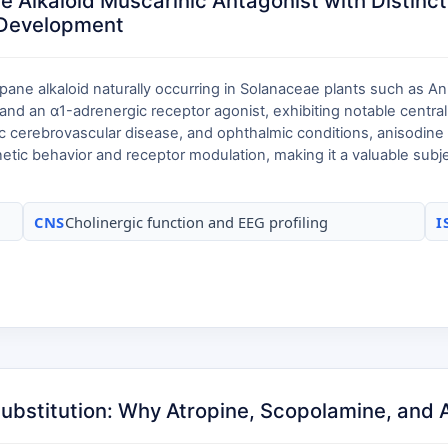
 Alkaloid Muscarinic Antagonist with Distinc
c Development
ane alkaloid naturally occurring in Solanaceae plants such as An
d an α1-adrenergic receptor agonist, exhibiting notable central a
c cerebrovascular disease, and ophthalmic conditions, anisodine d
ic behavior and receptor modulation, making it a valuable subject
CNS
Cholinergic function and EEG profiling
I
 Substitution: Why Atropine, Scopolamine, an