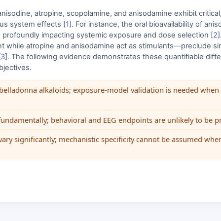
nisodine, atropine, scopolamine, and anisodamine exhibit critical,
ous system effects [
1
]. For instance, the oral bioavailability of an
, profoundly impacting systemic exposure and dose selection [
2
]
 while atropine and anisodamine act as stimulants—preclude sim
[
3
]. The following evidence demonstrates these quantifiable differe
bjectives.
ss belladonna alkaloids; exposure-model validation is needed whe
rs fundamentally; behavioral and EEG endpoints are unlikely to be
 vary significantly; mechanistic specificity cannot be assumed whe