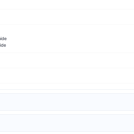
mide
ide