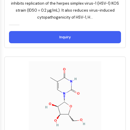
inhibits replication of the herpes simplex virus-1 (HSV-1) KOS
IMMUNOLOGIE/INFLAMMATION
strain (ID50 = 0.2 μg/mL). It also reduces virus-induced
cytopathogenicity of HSV-1, H...
Immunologie/Inflammation
CD19
CD6
Inquiry
CTLA-4
Nectine-4
ALCAM/CD166
CD44
Récepteurs de type immunoglobuline
des leucocytes humains LILR
Mésothéline
TROP2
CD22
CD276/B7-H3
L-sélectine
CD1
VAP-1
CD74