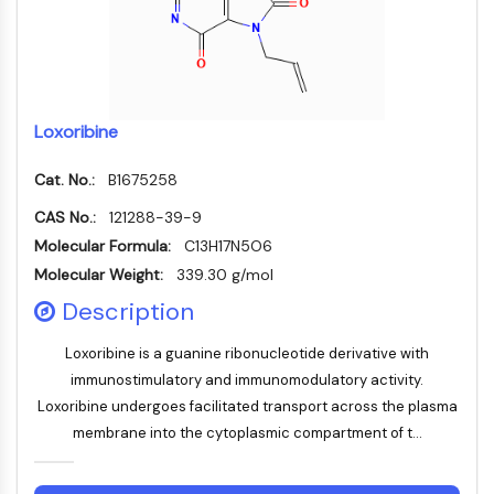
STING
CCR
CXCR
Récepteur de type NOD (NLR)
Loxoribine
Récepteur des glucocorticoides
Récepteur de type Toll (TLR)
Cat. No.:
B1675258
NO synthase
Récepteur de l'histamine
CAS No.:
121288-39-9
Lié à l'interleukine
Molecular Formula:
C13H17N5O6
COX
Molecular Weight:
339.30 g/mol
Espèces réactives de l'oxygène ROS
Description
APOPTOSE
Loxoribine is a guanine ribonucleotide derivative with
Apoptose
immunostimulatory and immunomodulatory activity.
Mort cellulaire nécrotique Synonymes :
Loxoribine undergoes facilitated transport across the plasma
Nécrose
membrane into the cytoplasmic compartment of t...
Ferroptose
Voie intrinsèqueSynonymes: Voie