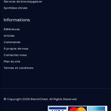
Protéine Tau
Services de bioconjugaison
Récepteur de l'orexine OX Récepteur
Synthèse chirale
Transporteur de dopamine
CaMK
Informations
Bêta-sécrétase
Références
γ-sécrétase
Articles
FAAH
Commande
Récepteur de la mélanocortine
Récepteur de la neuropeptide Y
À propos de nous
Récepteur de la cholécystokinine
Contactez-nous
Récepteur de la somatostatine
Plan du site
Récepteur sigma
Termes et conditions
Récepteur Trk
Transporteur de la sérotonine
Récepteur de la neurokinine
nAChR
Amyloïde-β
© Copyright 2026 BenchChem. All Rights Reserved.
Monoamine oxydase
Récepteur cannabinoïde