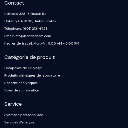
Contact
OGT
Protéine prion
Adresse: 3281 E Guasti Rd
PINK1/Parkin
Ontario, CA 91761, United States
Transthyrétine (TTR)
Téléphone: (601) 213-4426
GPR55
Email: info@benchchem.com
OGA
Heures de travail: Mon.-Fri. 9:00 AM - 5:00 PM
GPR119
AAK1
Catégorie de produit
Récepteur imidazoline
COMT
Composés de Criblage
MCHR1 (GPR24)
Produits chimiques de laboratoire
Récepteur du CGRP
Réactifs analytiques
Glucosylcéramide synthase (GCS)
Voies de signalisation
Récepteur de la neurotensine
GlyT
Service
Récepteur de la mélatonine
Synthèse personnalisée
Alpha-synucléine
Notch
Services d'analyse