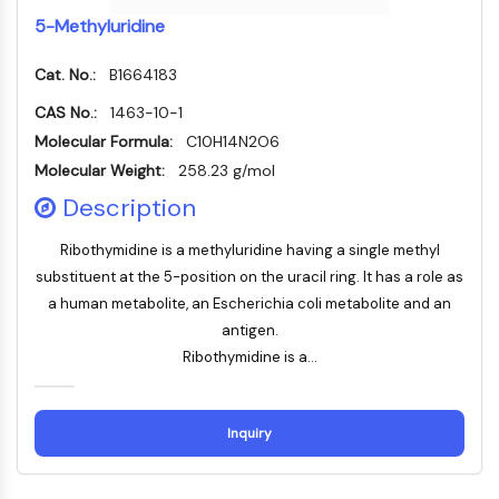
5-Methyluridine
Récepteur Fc
AIM2
Cat. No.:
B1664183
CD2
Glycoprotéine VI
CAS No.:
1463-10-1
Ostéopontine
Molecular Formula:
C10H14N2O6
Mort cellulaire programmée 4 PDCD4
Molecular Weight:
258.23 g/mol
Protéine S100
Description
CD3
Récepteurs de type lectine C CTLRs
Ribothymidine is a methyluridine having a single methyl
E-Sélectine
substituent at the 5-position on the uracil ring. It has a role as
CD20
a human metabolite, an Escherichia coli metabolite and an
DOCK
antigen.
Récepteur éboueur de classe B de type
Ribothymidine is a...
I SR-BI
Tim3
LAG-3
Inquiry
CX3CR1
CD28