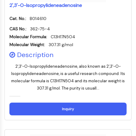
Dynamine
2',3'-O-Isopropylideneadenosine
Mps1
Myosine
Cat. No.:
B014610
PAK
CAS No.:
362-75-4
Kinésine
Molecular Formula:
ROCK
C13H17N5O4
Intégrine
Molecular Weight:
307.31 g/mol
Microtubule/tubuline
Description
SIGNALISATION JAK/STAT
2',3'-O-Isopropylideneadenosine, also known as 2',3'-O-
Isopropylideneadenosine, is a useful research compound. Its
Signalisation JAK/STAT
molecular formula is C13H17N5O4 and its molecular weight is
Pim
307.31 g/mol. The purity is usuall...
JAK
STAT
EGFR
Inquiry
PI3K/AKT/MTOR
PI3K/Akt/mTOR
Superfamille IPK