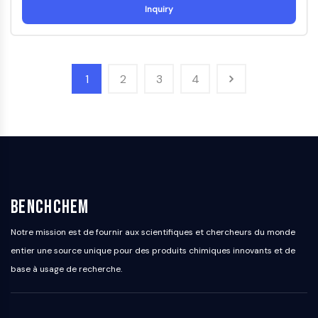
dépendante des mitochondries
Inquiry
Voie extrinsèqueSynonymes: Voie
médiée par les récepteurs de mort
Apoptose
1
2
3
4
SIGNALISATION NEURONALE
Signalisation neuronale
OLIG2
Protéines Slit
Dihydrocéramide désaturase 1
TSPO
Diméthylargininase DDAH
BenchChem
Légumaine
Récepteur olfactif
Notre mission est de fournir aux scientifiques et chercheurs du monde
Huntingtine
entier une source unique pour des produits chimiques innovants et de
Calcineurine
base à usage de recherche.
Kinase d'adénosine
Choline kinase
GPR139