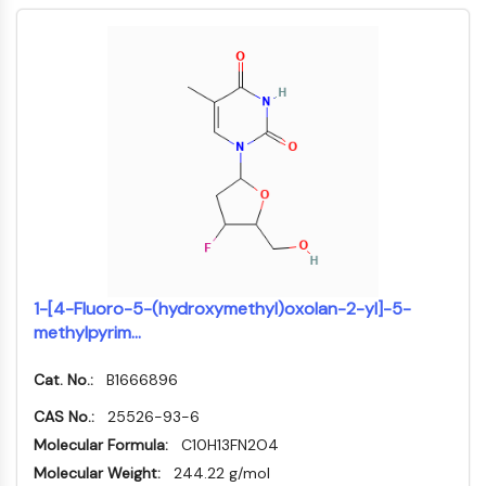
Récepteur TREM
Mucine
P-sélectine
CD38
CD47
Famille IKZF
BCL6
NTPDase
Facteur inhibiteur de la migration des
macrophages (MIF)
Synthase de GMP-AMP cyclique
Récepteur de la thrombopoïétine
1-[4-Fluoro-5-(hydroxymethyl)oxolan-2-yl]-5-
Cyclophiline
methylpyrim...
Kinase inductible par le sel
MyD88
Cat. No.:
B1666896
Kallicréine
CAS No.:
25526-93-6
FLAP
Molecular Formula:
C10H13FN2O4
Galectine
Molecular Weight:
244.22 g/mol
CMH