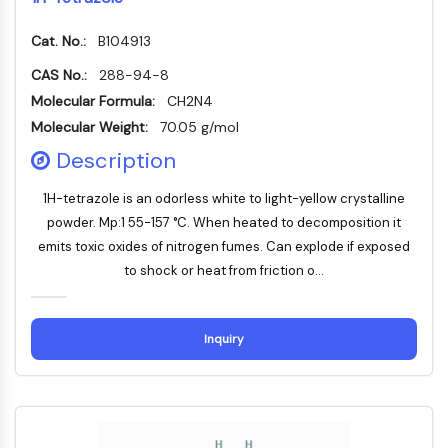
Transporteur membranaire/canal ionique
Transporteur membranaire
Cat. No.:
B104913
Canal ionique
CAS No.:
288-94-8
GPCR/G PROTEIN
Molecular Formula:
CH2N4
Molecular Weight:
70.05 g/mol
GPCR/G Protein
Description
GPCR de classe C Synonymes : Famille
du glutamate
1H-tetrazole is an odorless white to light-yellow crystalline
GPCR de classe B Synonymes: Famille
powder. Mp:1 55-157 °C. When heated to decomposition it
de la sécrétine
emits toxic oxides of nitrogen fumes. Can explode if exposed
Related aux protéines G
to shock or heat from friction o...
GPCR de classe A Synonymes : Famille
de la rhodopsine
PROTAC
Inquiry
PROTAC
ByeTAC
ATTECs