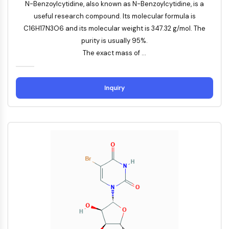
Récepteur nucléaire orphelin
N-Benzoylcytidine, also known as N-Benzoylcytidine, is a
VKOR
useful research compound. Its molecular formula is
REV-ERB
C16H17N3O6 and its molecular weight is 347.32 g/mol. The
Récepteur androstane constitutif
purity is usually 95%.
Récepteur X des prégnanes
The exact mass of ...
Récepteur hormonal nucléaire 4A/NR4A
Récepteur des minéralocorticoïdes
ROR
Inquiry
LXR
Récepteur de la progestérone
Récepteur des hormones thyroïdiennes
RAR/RXR
VD/VDR
Récepteur des androgènes
Récepteur des œstrogènes/ERR
PPAR
CONJUGUÉ ANTICORPS-