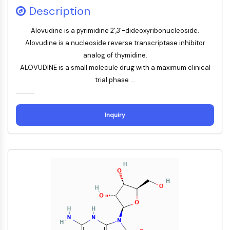
Facteur nucléaire des cellules T
Description
activées (NFAT)
Alovudine is a pyrimidine 2',3'-dideoxyribonucleoside.
FAP
Alovudine is a nucleoside reverse transcriptase inhibitor
CD73
analog of thymidine.
SphK
ALOVUDINE is a small molecule drug with a maximum clinical
Arginase
trial phase ...
AP-1
PSMA
Glycoprotéine transmembranaire
Inquiry
Pyroptose
IFNAR
PGE synthase
FKBP
SOD
IRAK
PD-1/PD-L1
Récepteur des hydrocarbures
aromatiques
Système du complément