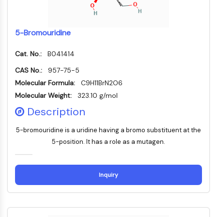
MÉDICAMENT/ADC LIÉ
Conjugué anticorps-médicament/ADC lié
Conjugués anticorps-oligonucléotides
5-Bromouridine
Anticorps ADC
Cat. No.:
B041414
Conjugués de PROTAC-lien pour PAC
Conjugués peptide-médicament PDCs
CAS No.:
957-75-5
Conjugués anticorps-médicament
Molecular Formula:
C9H11BrN2O6
(ADC)
Molecular Weight:
323.10 g/mol
Conjugués radiopharmaceutiques
Description
(RDCs)
Charge utile d'ADC
5-bromouridine is a uridine having a bromo substituent at the
Conjugués médicament-lien pour ADC
5-position. It has a role as a mutagen.
Lieur ADC
ÉPIGÉNÉTIQUE
Inquiry
Épigénétique
Méthylation de l'ADN
ARN non codant