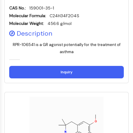
ペプチド薬物コンジュゲート
CAS No.:
159001-35-1
抗体薬物複合体
Molecular Formula:
C24H34F2O4S
放射性核種-薬物複合体RDCs
Molecular Weight:
456.6 g/mol
ADCペイロード
Description
ADC用薬物-リンカー複合体
ADCリンカー
RPR-106541 is a GR agonist potentially for the treatment of
エピジェネティクス
asthma
エピジェネティクス
DNAメチル化
Inquiry
非コードRNA
エピジェネティックリーダードメイン
ヒストン修飾
MAPK/ERK経路
MAPK/ERK経路
微小管関連セリン/スレオニンキナーゼ
ABA受容体