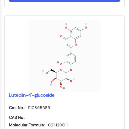
CD22
CD276/B7-H3
L-セレクチン
CD1
VAP-1
CD74
Fc受容体
AIM2
CD2
糖タンパク質VI
オステオポンチン
プログラム細胞死4 (PDCD4)
S100タンパク質
CD3
Luteolin-4'-glucoside
C型レクチン様受容体 CTLRs
E-セレクチン
Cat. No.:
B10855585
CD20
CAS No.:
DOCK
Molecular Formula:
C21H20O11
スカベンジャー受容体クラスBタイプI