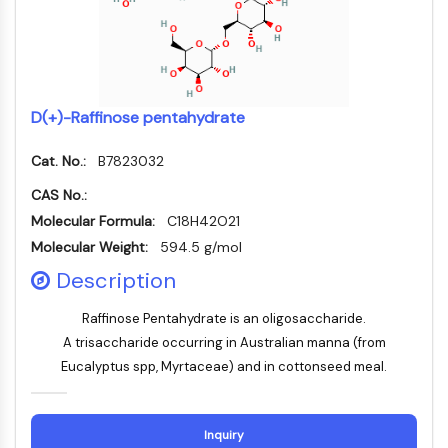
細胞周期/DNA損傷
細胞周期/DNA損傷
未折り畳みタンパク質応答
D(+)-Raffinose pentahydrate
細胞周期
DNA損傷
Cat. No.:
B7823032
免疫学炎症
CAS No.:
免疫学炎症
Molecular Formula:
C18H42O21
CD19
Molecular Weight:
594.5 g/mol
CD6
Description
CTLA-4
ネクチン-4
Raffinose Pentahydrate is an oligosaccharide.
ALCAM/CD166
A trisaccharide occurring in Australian manna (from
CD44
Eucalyptus spp, Myrtaceae) and in cottonseed meal.
ヒト白血球免疫グロブリン様受容体 LILR
メソテリン
TROP2
Inquiry