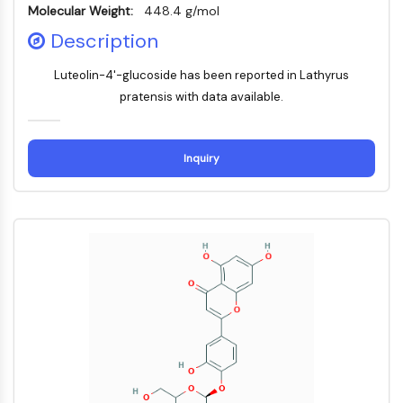
Molecular Weight:
448.4 g/mol
Tim3
LAG-3
Description
CX3CR1
Luteolin-4'-glucoside has been reported in Lathyrus
CD28
pratensis with data available.
TREM受容体
ムチン
P-セレクチン
Inquiry
CD38
CD47
IKZFファミリー
BCL6
NTPDase
マクロファージ遊走阻止因子MIF
環状GMP-AMP合成酵素
トロンボポエチン受容体
シクロフィリン
塩誘導性キナーゼ
MyD88