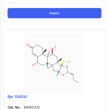
構成的アンドロスタン受容体
プレグナンX受容体
核ホルモン受容体4A/NR4A
Inquiry
ミネラルコルチコイド受容体
ROR
LXR
プロゲステロン受容体
甲状腺ホルモン受容体
RAR/RXR
VD/VDR
アンドロゲン受容体
エストロゲン受容体/ERR
PPAR
抗体薬複合体関連
抗体薬複合体関連
抗体-オリゴヌクレオチド複合体
Rpr 106541
ADC抗体
PROTAC-リンカー複合体PAC用
Cat. No.:
B1680032