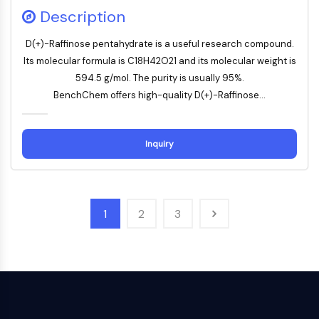
Description
外在経路
アポトーシス
D(+)-Raffinose pentahydrate is a useful research compound.
神経シグナル伝達
Its molecular formula is C18H42O21 and its molecular weight is
594.5 g/mol. The purity is usually 95%.
神経シグナル伝達
BenchChem offers high-quality D(+)-Raffinose...
OLIG2
スリットタンパク質
ジヒドロセラミドデサチュラーゼ1
Inquiry
TSPO
ジメチルアルギニナーゼ DDAH
レグメイン
嗅覚受容体
1
2
3
ハンチンチン
カルシニューリン
アデノシンキナーゼ
コリンキナーゼ
GPR139
OGT