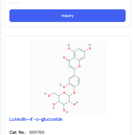
デ
化
ネ
参
NF-κB
ィ
学
ル
照
ン
生
ギ
標
細胞骨格
Inquiry
グ
物
ー
準
ブ
学
材
細胞骨格
ロ
料
酵
ッ
リシルオキシダーゼ
素
ク
組織因子経路阻害剤 TFPI
オ
クラスリン
リ
Cdc42結合キナーゼ
ゴ
ヌ
クローディン
ク
ジストロフィン
レ
MASTL
オ
チ
カドヘリン
ド
MARCKS
蛍
アネキシンA
光
コラーゲン
色
Arp2/3複合体
素
Luteolin-4'-o-glucoside
ギャップ結合タンパク質
生
ダイナミン
化
Cat. No.:
B191786
学