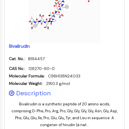
PIKfyve
PIN1
PDK-1
PTEN
PI4K
DNA-PK
Bivalirudin
ATM/ATR
GSK-3
Cat. No.:
B194457
AMPK
mTOR
CAS No.:
128270-60-0
PI3K
Molecular Formula:
C98H138N24O33
Akt
Molecular Weight:
2180.3 g/mol
ビタミンD関連/核内受容体
Description
ビタミンD関連/核内受容体
Bivalirudin is a synthetic peptide of 20 amino acids,
オーファン核受容体
comprising D-Phe, Pro, Arg, Pro, Gly, Gly, Gly, Gly, Asn, Gly, Asp,
VKOR
Phe, Glu, Glu, Ile, Pro, Glu, Glu, Tyr, and Leu in sequence. A
REV-ERB
congener of hirudin (a nat...