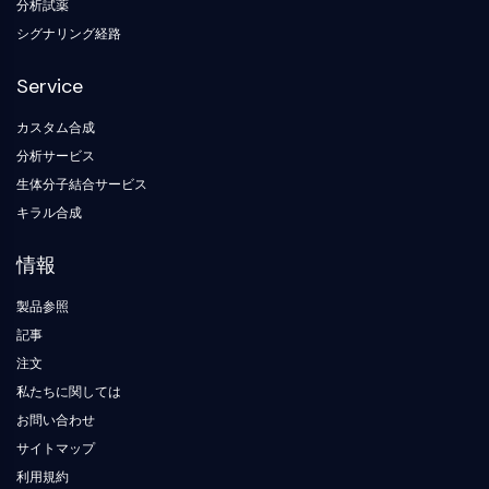
分析試薬
ドーパミントランスポーター
シグナリング経路
CaMK
ベータセクレターゼ
Service
γ-セクレターゼ
FAAH
カスタム合成
メラノコルチン受容体
分析サービス
ニューロペプチドY受容体
生体分子結合サービス
コレシストキニン受容体
キラル合成
ソマトスタチン受容体
シグマ受容体
情報
Trk受容体
セロトニントランスポーター
製品参照
ニューロキニン受容体
記事
ニコチン受容体
注文
アミロイドβ
私たちに関しては
モノアミン酸化酵素
お問い合わせ
カンナビノイド受容体
サイトマップ
mGluR
利用規約
TRPチャネル