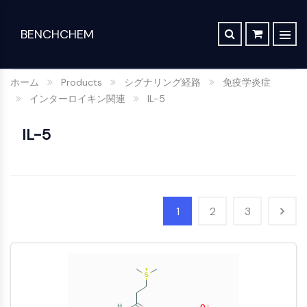
BENCHCHEM
TGF-ベータ/SMAD
レトロシンセシス分析
注文
私たちに関しては
記事
The 2024 Nobel Prize in Chemistry is a victory for complex systems
TGF-ベータ/Smad
ホーム
Products
シグナリング経路
免疫学炎症
合成経路データベース
連絡先
Danファミリー
Maraviroc Could Enhance How the Brain Links Memories
インターロイキン関連
IL-5
創
化
分
機
TGF-β受容体
Zanubrutinib Shrinks Tumors in 80% of Patients with Lymphoma in Trial
SCHOLARSHIP PROGRAM
薬・
学
析
能
PKC
IL-5
生
合
科
性
Clinical Study of Sodium Selenate as a Disease-modifying Treatment ...
幹細胞/WNT
命
成
学
材
New Material Could Improve Gastrointestinal Drug Delivery of Medicines
科
料
幹細胞/Wnt
Researchers Synthesize Anticancer Compound Moroidin
実
分
学
結合ペプチド
験
析
ポ
Computational Design To Create Anticancer Agent – a Novel Tubulin Inhibitor
SDCBP
1
2
3
室
試
ー
ス
用
薬
sFRP-1
ト
Compound Silences Hippocampal Excitability and Seizure Propensity in Mice
ク
化
フ
BMI1
分
リ
学
Molecules Synthesized that Inhibit Effects of Common Anticoagulant Drug
ォ
析
ー
Gli
品
リ
ク
ニ
Reducing the Side Effects of Weight Gain Associated with Diabetes Drugs
Hippo (MST)
オ
化
ロ
ン
API
RUNX
学
マ
New SARS-CoV-2 Therapeutics Drugs - March 2022 Summary
グ
合
ト