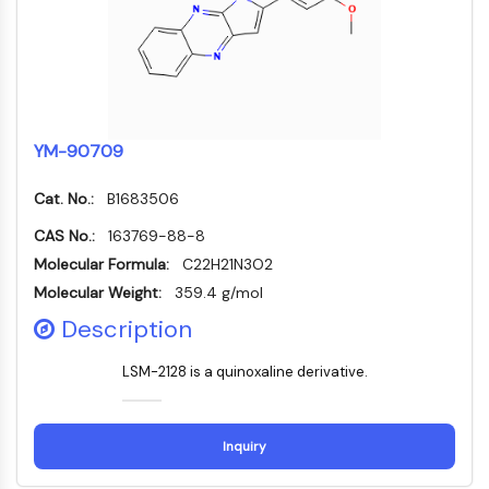
KLF
MNK
MAPKAPK2 MK2
混合系キナーゼ
SOS1
リボソームS6キナーゼ
YM-90709
MAP3K
MAP4K
Cat. No.:
B1683506
MEK
CAS No.:
163769-88-8
Raf
Molecular Formula:
C22H21N3O2
JNK
ERK
Molecular Weight:
359.4 g/mol
Ras
Description
p38 MAPK
LSM-2128 is a quinoxaline derivative.
オートファジー
オートファジー
Inquiry
AtgおよびAtg関連タンパク質
オートファジー