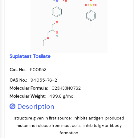
化
Oct3/4
製
Small-Molecule Cocktail Enhance Therapeutic Uses of Stem Cells
成
グ
合
剤
ポークパイン
ラ
物
ア
ピーケージー
電
フ
ミ
阻
子
ィ
オルガノイド
ノ
害
材
ー
酸
ヘッジホッグ
抗
Glycine Transporter Presents New Thinking for Treating Psychiatric ...
料
樹
生
体
Smo
香
脂
化
Drug Repurposing Screens Reveal Nine Potential New COVID-19 ...
YAP
誘
料・
お
学
発
Diabetes Drug Metformin Exposes Vulnerability in HIV
フ
よ
的
TGF-ベータ/Smad
Suplatast Tosilate
疾
レ
び
ア
カゼインキナーゼ
Ibuprofen Disrupts Key Protein Complex in Colorectal Cancers
患
グ
試
ッ
PKA
モ
ラ
薬
セ
Cat. No.:
B001153
Use Existing Drugs to Treat Cancers
デ
ン
イ
β-カテニン
ク
ル
ス
CAS No.:
94055-76-2
試
Triptonide from Chinese Herb Exhibits Reversible Male ...
Wnt
リ
製
薬
Molecular Formula:
C23H33NO7S2
生
ッ
品
SARM1 as a Potential Drug Target for Parkinson's and Alzheimer's ...
NF-ΚB
体
ク
同
Molecular Weight:
499.6 g/mol
生
医
化
位
Smoking Cessation Drug Cytisine May Treat Parkinson’s in Women
物
Description
用
NF-κB
学
体
活
Sesame Seed Chemical Sesaminol Alleviates Parkinson’s Symptoms ...
工
標
RANKL/RANK
触
性
学
識
structure given in first source; inhibits antigen-produced
媒
MALT1
Naltrexone Used as Alternative to Opioids for Chronic Pain
低
材
化
histamine release from mast cells; inhibits IgE antibody
分
料
IKK
合
ビ
子
物
formation
ル
Keap1-Nrf2
エ