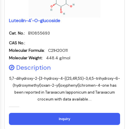
カリクレイン
FLAP
ガレクチン
Luteolin-4'-O-glucoside
MHC
活性化T細胞核内因子NFAT
Cat. No.:
B10855693
FAP
CD73
CAS No.:
SphK
Molecular Formula:
C21H20O11
アルギナーゼ
Molecular Weight:
448.4 g/mol
AP-1
Description
PSMA
膜貫通型糖タンパク質
5,7-dihydroxy-2-[3-hydroxy-4-[(2S,4R,5S)-3,4,5-trihydroxy-6-
ピロトーシス
(hydroxymethyl)oxan-2-yl]oxyphenyl]chromen-4-one has
IFNAR
been reported in Taraxacum lapponicum and Taraxacum
PGE合成酵素
croceum with data available....
FKBP
SOD
IRAK
Inquiry
PD-1/PD-L1