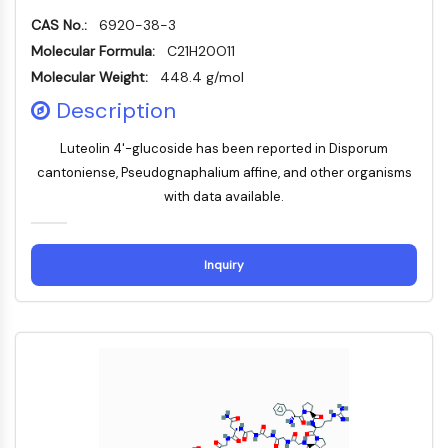
Mps1
物
CAS No.:
ミオシン
6920-38-3
質
PAK
Molecular Formula:
C21H20O11
ペ
キネシン
Molecular Weight:
448.4 g/mol
プ
チ
ROCK
Description
ド
インテグリン
天
微小管/チューブリン
Luteolin 4'-glucoside has been reported in Disporum
然
cantoniense, Pseudognaphalium affine, and other organisms
物
JAK/STATシグナリング
with data available.
JAK/STATシグナリング
Pim
Inquiry
JAK
STAT
EGFR
内
心
代
炎
神
感
癌
Research
分
血
謝
症/
経
染
Area
PI3K/AKT/MTOR
泌
管
疾
免
疾
Others
学
疾
患
疫
患
PI3K/Akt/mTOR
患
学
IPKスーパーファミリー
MELK