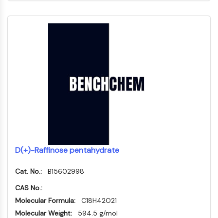
芳香族炭化水素受容体
補体系
STING
CCR
CXCR
NOD様受容体
グルココルチコイド受容体
Toll様受容体
NO合成酵素
ヒスタミン受容体
インターロイキン関連
COX
活性酸素種
D(+)-Raffinose pentahydrate
アポトーシス
Cat. No.:
B15602998
アポトーシス
CAS No.:
壊死性細胞死シノニム：壊死
Molecular Formula:
C18H42O21
フェロトーシス
Molecular Weight:
594.5 g/mol
内在経路