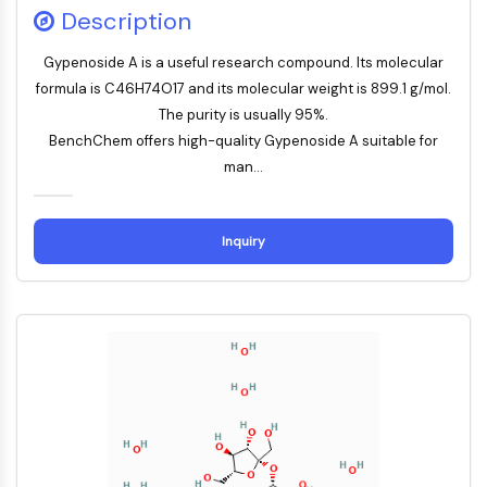
Gタンパク質関連
Description
クラスA GPCR同義語: ロドプシンファミ
リー
Gypenoside A is a useful research compound. Its molecular
formula is C46H74O17 and its molecular weight is 899.1 g/mol.
PROTAC
The purity is usually 95%.
PROTAC
BenchChem offers high-quality Gypenoside A suitable for
ByeTAC
man...
ATTECs
AUTACs
Inquiry
AUTOTACs
LYTACs
標的タンパク質リガンド-リンカー複合体
SNIPERs
分子接着剤
PROTAC用標的タンパク質のリガンド
E3リガーゼリガンド
E3リガーゼリガンド-リンカー複合体
PROTACs
PROTACリンカー