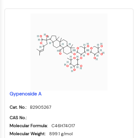
プロテイン酪氨酸キナーゼ/RTK
プロテイン酪氨酸キナーゼ/RTK
非受容体型チロシンキナーゼ同義語:
NRTK
受容体型チロシンキナーゼ
膜輸送体/イオンチャネル
膜輸送体/イオンチャネル
膜輸送体
イオンチャネル
GPCR/G蛋白質
Gypenoside A
GPCR/G蛋白質
Cat. No.:
B2905267
クラスC GPCR同義語: グルタミン酸ファ
CAS No.:
ミリー
クラスB GPCR同義語: セクレチンファミ
Molecular Formula:
C46H74O17
リー
Molecular Weight:
899.1 g/mol