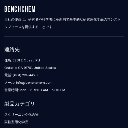
プリオンタンパク質
BenchChem
PINK1/Parkin
トランサイレチンTTR
当社の使命は、研究者や科学者に革新的で基本的な研究用化学品のワンスト
GPR55
ップソースを提供することです。
OGA
GPR119
AAK1
連絡先
イミダゾリン受容体
COMT
住所: 3281 E Guasti Rd
MCHR1 GPR24
Ontario, CA 91761, United States
CGRP受容体
電話: (601) 213-4426
グルコシルセラミド合成酵素
メール: info@benchchem.com
ニューロテンシン受容体
営業時間: Mon.-Fri. 9:00 AM - 5:00 PM
GlyT
メラトニン受容体
製品カテゴリ
α-シヌクレイン
Notch
スクリーニング化合物
タウタンパク質
実験室用化学品
オレキシン受容体 OX受容体