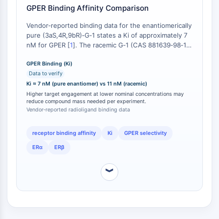
芳香族炭化水素受容体
GPER Binding Affinity Comparison
補体系
Vendor‑reported binding data for the enantiomerically
STING
pure (3aS,4R,9bR)‑G‑1 states a Ki of approximately 7
CCR
nM for GPER [
1
]. The racemic G‑1 (CAS 881639‑98‑1)
CXCR
is reported with a GPER Ki of 11 nM across multiple
NOD様受容体
authoritative sources . Rac‑G‑1 displays no binding to
GPER Binding (Ki)
グルココルチコイド受容体
Data to verify
classical nuclear estrogen receptors ERα and ERβ at
concentrations up to 10 μM . The higher apparent
Ki ≈ 7 nM (pure enantiomer) vs 11 nM (racemic)
Toll様受容体
affinity of the pure enantiomer is consistent with the
Higher target engagement at lower nominal concentrations may
NO合成酵素
reduce compound mass needed per experiment.
absence of the inactive enantiomer LNS8812 in the
ヒスタミン受容体
Vendor‑reported radioligand binding data
preparation.
インターロイキン関連
COX
receptor binding affinity
Ki
GPER selectivity
活性酸素種
ERα
ERβ
アポトーシス
︾
アポトーシス
壊死性細胞死シノニム：壊死
フェロトーシス
内在経路