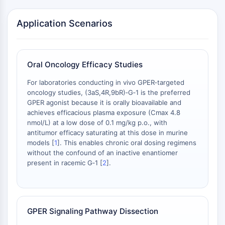
外在経路
アポトーシス
Application Scenarios
神経シグナル伝達
神経シグナル伝達
Oral Oncology Efficacy Studies
OLIG2
For laboratories conducting in vivo GPER‑targeted
スリットタンパク質
oncology studies, (3aS,4R,9bR)‑G‑1 is the preferred
ジヒドロセラミドデサチュラーゼ1
GPER agonist because it is orally bioavailable and
TSPO
achieves efficacious plasma exposure (Cmax 4.8
ジメチルアルギニナーゼ DDAH
nmol/L) at a low dose of 0.1 mg/kg p.o., with
レグメイン
antitumor efficacy saturating at this dose in murine
models [
1
]. This enables chronic oral dosing regimens
嗅覚受容体
without the confound of an inactive enantiomer
ハンチンチン
present in racemic G‑1 [
2
].
カルシニューリン
アデノシンキナーゼ
コリンキナーゼ
GPR139
GPER Signaling Pathway Dissection
OGT