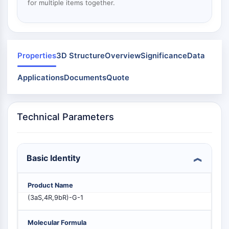
Mps1
for multiple items together.
物
ミオシン
質
PAK
ペ
キネシン
プ
チ
ROCK
Properties
3D Structure
Overview
Significance
Data
ド
インテグリン
天
微小管/チューブリン
Applications
Documents
Quote
然
物
JAK/STATシグナリング
JAK/STATシグナリング
Technical Parameters
Pim
JAK
STAT
Basic Identity
EGFR
内
心
代
炎
神
感
癌
Research
分
血
謝
症/
経
染
Area
PI3K/AKT/MTOR
Product Name
泌
管
疾
免
疾
Others
学
疾
患
疫
患
(3aS,4R,9bR)-G-1
PI3K/Akt/mTOR
患
学
IPKスーパーファミリー
Molecular Formula
MELK