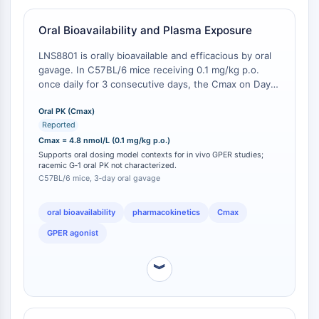
Tim3
LAG-3
Oral Bioavailability and Plasma Exposure
CX3CR1
LNS8801 is orally bioavailable and efficacious by oral
CD28
gavage. In C57BL/6 mice receiving 0.1 mg/kg p.o.
TREM受容体
once daily for 3 consecutive days, the Cmax on Day 3
ムチン
was 1.29 ng/mL, corresponding to a peak plasma
concentration of 4.8 nmol/L [
Oral PK (Cmax)
1
]. Antitumor efficacy
P-セレクチン
Reported
saturates at this low dose (0.1 mg/kg; Fig. 2E–F). In
CD38
contrast, the racemic mixture G‑1 has predominantly
Cmax = 4.8 nmol/L (0.1 mg/kg p.o.)
CD47
been administered subcutaneously or
Supports oral dosing model contexts for in vivo GPER studies;
IKZFファミリー
racemic G‑1 oral PK not characterized.
intraperitoneally in published studies with no
C57BL/6 mice, 3‑day oral gavage
BCL6
established oral PK profile.
NTPDase
oral bioavailability
pharmacokinetics
Cmax
マクロファージ遊走阻止因子MIF
環状GMP-AMP合成酵素
GPER agonist
トロンボポエチン受容体
︾
シクロフィリン
塩誘導性キナーゼ
MyD88