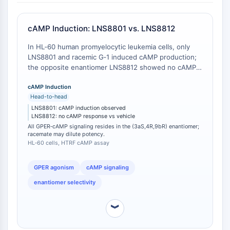
Gタンパク質関連
クラスA GPCR同義語: ロドプシンファミ
cAMP Induction: LNS8801 vs. LNS8812
リー
In HL‑60 human promyelocytic leukemia cells, only
PROTAC
LNS8801 and racemic G‑1 induced cAMP production;
PROTAC
the opposite enantiomer LNS8812 showed no cAMP
response distinguishable from vehicle [
1
]. This
ByeTAC
demonstrates that GPER‑mediated Gs signaling
cAMP Induction
ATTECs
Head-to-head
resides exclusively in the (3aS,4R,9bR) stereoisomer.
AUTACs
LNS8801: cAMP induction observed
AUTOTACs
LNS8812: no cAMP response vs vehicle
All GPER‑cAMP signaling resides in the (3aS,4R,9bR) enantiomer;
LYTACs
racemate may dilute potency.
標的タンパク質リガンド-リンカー複合体
HL‑60 cells, HTRF cAMP assay
SNIPERs
分子接着剤
GPER agonism
cAMP signaling
PROTAC用標的タンパク質のリガンド
enantiomer selectivity
E3リガーゼリガンド
E3リガーゼリガンド-リンカー複合体
︾
PROTACs
PROTACリンカー