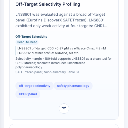
カリクレイン
Off-Target Selectivity Profiling
FLAP
ガレクチン
LNS8801 was evaluated against a broad off‑target
panel (Eurofins DiscoverX SAFETYscan). LNS8801
MHC
exhibited only weak activity at four targets: CNR1
活性化T細胞核内因子NFAT
(IC₅₀ 2.5 μmol/L), HTR2A (IC₅₀ 8.2 μmol/L), OPRM1
FAP
(IC₅₀ 3.5 μmol/L), and OPRD1 (EC₅₀ 0.87 μmol/L) [
Off‑Target Selectivity
1
].
CD73
Head-to-head
All off‑target IC₅₀/EC₅₀ values exceed the peak
SphK
plasma concentration required for in vivo efficacy (4.8
LNS8801 off‑target IC50 ≥0.87 μM vs efficacy Cmax 4.8 nM
LNS8812 distinct profile: ADRA2A, AR etc.
nmol/L) by 180‑ to >1700‑fold. The inactive
アルギナーゼ
Selectivity margin >180‑fold supports LNS8801 as a clean tool for
enantiomer LNS8812 showed a distinct off‑target
AP-1
GPER studies; racemate introduces uncontrolled
profile (ADRA2A IC₅₀ 2 μmol/L, CNR1 IC₅₀ 3 μmol/L,
polypharmacology.
PSMA
HTR1A IC₅₀ 2 μmol/L, AR IC₅₀ 4.8 μmol/L), confirming
SAFETYscan panel; Supplementary Table S1
膜貫通型糖タンパク質
that the enantiomers diverge in both on‑target and
ピロトーシス
off‑target pharmacology.
off‑target selectivity
safety pharmacology
IFNAR
GPCR panel
PGE合成酵素
FKBP
︾
SOD
IRAK
PD-1/PD-L1