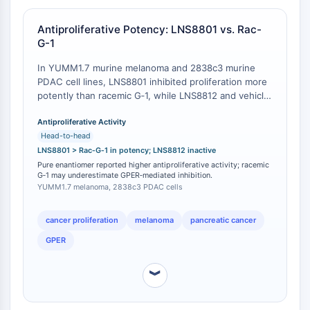
細胞周期/DNA損傷
Antiproliferative Potency: LNS8801 vs. Rac-
G-1
細胞周期/DNA損傷
未折り畳みタンパク質応答
In YUMM1.7 murine melanoma and 2838c3 murine
細胞周期
PDAC cell lines, LNS8801 inhibited proliferation more
potently than racemic G‑1, while LNS8812 and vehicle
DNA損傷
had no measurable effect [
1
]. This confirms that the
免疫学炎症
pure enantiomer is not merely equivalent to the
Antiproliferative Activity
Head-to-head
racemate but surpasses it on a mass‑equivalent basis.
免疫学炎症
LNS8801 > Rac‑G‑1 in potency; LNS8812 inactive
CD19
Pure enantiomer reported higher antiproliferative activity; racemic
G‑1 may underestimate GPER‑mediated inhibition.
CD6
YUMM1.7 melanoma, 2838c3 PDAC cells
CTLA-4
ネクチン-4
cancer proliferation
melanoma
pancreatic cancer
ALCAM/CD166
GPER
CD44
ヒト白血球免疫グロブリン様受容体 LILR
︾
メソテリン
TROP2