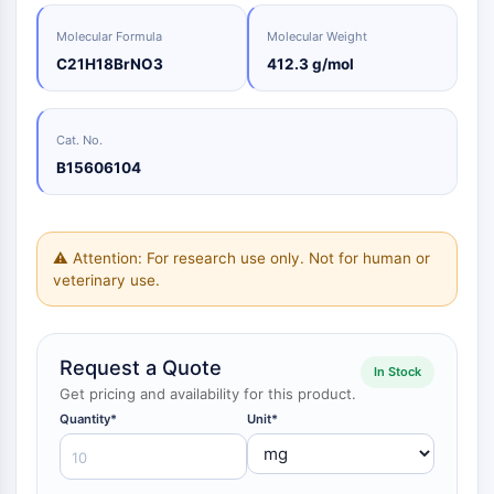
化
Oct3/4
製
Small-Molecule Cocktail Enhance Therapeutic Uses of Stem Cells
成
グ
合
剤
ポークパイン
ラ
Molecular Formula
Molecular Weight
物
ア
ピーケージー
電
フ
C21H18BrNO3
412.3 g/mol
ミ
阻
子
ィ
オルガノイド
ノ
害
材
ー
酸
ヘッジホッグ
抗
Glycine Transporter Presents New Thinking for Treating Psychiatric ...
料
樹
生
体
Smo
Cat. No.
香
脂
化
Drug Repurposing Screens Reveal Nine Potential New COVID-19 ...
YAP
誘
料・
お
学
B15606104
発
Diabetes Drug Metformin Exposes Vulnerability in HIV
フ
よ
的
TGF-ベータ/Smad
疾
レ
び
ア
カゼインキナーゼ
Ibuprofen Disrupts Key Protein Complex in Colorectal Cancers
患
グ
試
ッ
PKA
モ
ラ
薬
セ
Use Existing Drugs to Treat Cancers
⚠ Attention: For research use only. Not for human or
デ
ン
イ
β-カテニン
ク
veterinary use.
ル
ス
試
Triptonide from Chinese Herb Exhibits Reversible Male ...
Wnt
リ
製
薬
生
ッ
品
SARM1 as a Potential Drug Target for Parkinson's and Alzheimer's ...
NF-ΚB
体
ク
同
生
医
化
位
Smoking Cessation Drug Cytisine May Treat Parkinson’s in Women
Request a Quote
物
In Stock
用
NF-κB
学
体
活
Get pricing and availability for this product.
Sesame Seed Chemical Sesaminol Alleviates Parkinson’s Symptoms ...
工
標
RANKL/RANK
触
性
学
識
Quantity*
Unit*
媒
MALT1
Naltrexone Used as Alternative to Opioids for Chronic Pain
低
材
化
分
料
IKK
合
ビ
子
物
ル
Keap1-Nrf2
エ