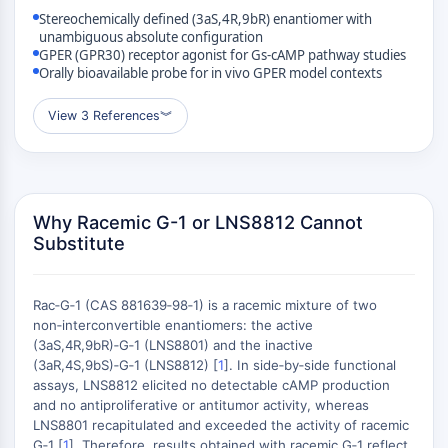
KLF
Stereochemically defined (3aS,4R,9bR) enantiomer with
MNK
unambiguous absolute configuration
MAPKAPK2 MK2
GPER (GPR30) receptor agonist for Gs‑cAMP pathway studies
Orally bioavailable probe for in vivo GPER model contexts
混合系キナーゼ
SOS1
View 3 References
︾
リボソームS6キナーゼ
MAP3K
MAP4K
MEK
Raf
Why Racemic G-1 or LNS8812 Cannot
Substitute
JNK
ERK
Ras
Rac‑G‑1 (CAS 881639‑98‑1) is a racemic mixture of two
p38 MAPK
non‑interconvertible enantiomers: the active
(3aS,4R,9bR)‑G‑1 (LNS8801) and the inactive
オートファジー
(3aR,4S,9bS)‑G‑1 (LNS8812) [
1
]. In side‑by‑side functional
assays, LNS8812 elicited no detectable cAMP production
オートファジー
and no antiproliferative or antitumor activity, whereas
AtgおよびAtg関連タンパク質
LNS8801 recapitulated and exceeded the activity of racemic
オートファジー
G‑1 [
1
]. Therefore, results obtained with racemic G‑1 reflect