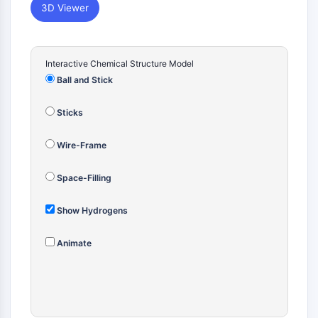
構成的アンドロスタン受容体
3D Viewer
プレグナンX受容体
核ホルモン受容体4A/NR4A
ミネラルコルチコイド受容体
Interactive Chemical Structure Model
ROR
Ball and Stick
LXR
プロゲステロン受容体
Sticks
甲状腺ホルモン受容体
RAR/RXR
Wire-Frame
VD/VDR
アンドロゲン受容体
Space-Filling
エストロゲン受容体/ERR
PPAR
Show Hydrogens
抗体薬複合体関連
Animate
抗体薬複合体関連
抗体-オリゴヌクレオチド複合体
ADC抗体
PROTAC-リンカー複合体PAC用