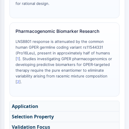
for rational design.
ドーパミントランスポーター
CaMK
ベータセクレターゼ
γ-セクレターゼ
Pharmacogenomic Biomarker Research
FAAH
メラノコルチン受容体
LNS8801 response is attenuated by the common
ニューロペプチドY受容体
human GPER germline coding variant rs11544331
コレシストキニン受容体
(Pro16Leu), present in approximately half of humans
[
1
]. Studies investigating GPER pharmacogenomics or
ソマトスタチン受容体
developing predictive biomarkers for GPER‑targeted
シグマ受容体
therapy require the pure enantiomer to eliminate
Trk受容体
variability arising from racemic mixture composition
セロトニントランスポーター
[
2
].
ニューロキニン受容体
ニコチン受容体
アミロイドβ
Application
モノアミン酸化酵素
カンナビノイド受容体
Selection Property
mGluR
Validation Focus
TRPチャネル