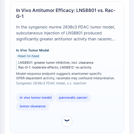
CD22
CD276/B7-H3
In Vivo Antitumor Efficacy: LNS8801 vs. Rac-
G-1
L-セレクチン
CD1
In the syngeneic murine 2838c3 PDAC tumor model,
VAP-1
subcutaneous injection of LNS8801 produced
CD74
significantly greater antitumor activity than racemic
G‑1, including instances of complete tumor clearance;
Fc受容体
LNS8812 and vehicle showed no effect on tumor
In Vivo Tumor Model
AIM2
Head-to-head
growth [
1
]. LNS8801 had significantly improved
CD2
activity compared with G‑1 (Fig. 2A–B).
LNS8801: greater tumor inhibition, incl. clearance
糖タンパク質VI
Rac‑G‑1: moderate effects; LNS8812: no activity
オステオポンチン
Model‑response endpoint suggests enantiomer‑specific
GPER‑dependent activity; racemate may confound interpretation.
プログラム細胞死4 (PDCD4)
Syngeneic 2838c3 PDAC model, s.c. injection
S100タンパク質
CD3
in vivo tumor model
pancreatic cancer
C型レクチン様受容体 CTLRs
tumor clearance
E-セレクチン
CD20
︾
DOCK
スカベンジャー受容体クラスBタイプI