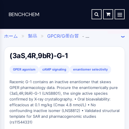
BENCHCHEM
TGF-ベータ/SMAD
レトロシンセシス分析
注文
私たちに関しては
記事
The 2024 Nobel Prize in Chemistry is a victory for complex systems
TGF-ベータ/Smad
ホーム
製品
GPCR/G蛋白質
合成経路データベース
連絡先


-
Danファミリー
Maraviroc Could Enhance How the Brain Links Memories
PI3K/Akt/mTOR
癌
神経疾患
クラスB
-
-

創
化
分
機
TGF-β受容体
GPCR同義語: セクレチンファミリー
PI3K
-
-
Zanubrutinib Shrinks Tumors in 80% of Patients with Lymphoma in Trial
SCHOLARSHIP PROGRAM
薬・
学
析
能
PKC
(3aS,4R,9bR)-G-1
癌標的治療
癌代謝と転移
接着Gタンパク
-

生
合
科
性
Clinical Study of Sodium Selenate as a Disease-modifying Treatment ...
質共役受容体（AGPCRs）
PI3K活性化剤
幹細胞/WNT
-

命
成
学
材
New Material Could Improve Gastrointestinal Drug Delivery of Medicines
GPER agonism
cAMP signaling
enantiomer selectivity
接着Gタンパク質共役受容体（AGPCRs）作動薬
科
料
幹細胞/Wnt
Researchers Synthesize Anticancer Compound Moroidin
実
分
学
結合ペプチド
Racemic G-1 contains an inactive enantiomer that skews
験
析
ポ
Computational Design To Create Anticancer Agent – a Novel Tubulin Inhibitor
GPER pharmacology data. Procure the enantiomerically pure
SDCBP
室
試
ー
ス
(3aS,4R,9bR)-G-1 (LNS8801), the single active species
用
薬
sFRP-1
ト
Compound Silences Hippocampal Excitability and Seizure Propensity in Mice
ク
confirmed by X-ray crystallography. • Oral bioavailability:
化
フ
BMI1
分
リ
学
efficacious at 0.1 mg/kg (Cmax 4.8 nmol/L) • No
Molecules Synthesized that Inhibit Effects of Common Anticoagulant Drug
ォ
析
ー
Gli
品
confounding inactive isomer (LNS8812) • Validated structural
リ
ク
ニ
Reducing the Side Effects of Weight Gain Associated with Diabetes Drugs
Hippo (MST)
template for SAR and pharmacogenomic studies
オ
化
ロ
ン
(rs11544331)
API
RUNX
学
マ
New SARS-CoV-2 Therapeutics Drugs - March 2022 Summary
グ
合
ト