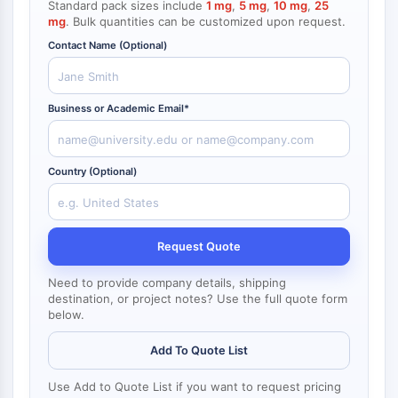
デ
Standard pack sizes include
1 mg
,
5 mg
,
10 mg
,
25
化
ネ
参
NF-κB
ィ
mg
. Bulk quantities can be customized upon request.
学
ル
照
ン
生
ギ
標
細胞骨格
Contact Name (Optional)
グ
物
ー
準
ブ
学
材
細胞骨格
ロ
料
酵
ッ
リシルオキシダーゼ
Business or Academic Email*
素
ク
組織因子経路阻害剤 TFPI
オ
クラスリン
リ
Cdc42結合キナーゼ
ゴ
Country (Optional)
ヌ
クローディン
ク
ジストロフィン
レ
MASTL
オ
Request Quote
チ
カドヘリン
ド
MARCKS
Need to provide company details, shipping
蛍
アネキシンA
destination, or project notes? Use the full quote form
光
コラーゲン
below.
色
Arp2/3複合体
素
Add To Quote List
ギャップ結合タンパク質
生
ダイナミン
化
Use Add to Quote List if you want to request pricing
学