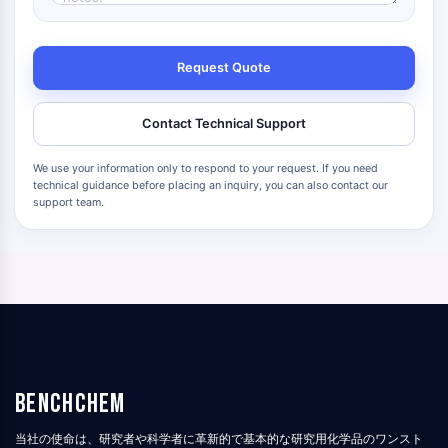
Request Quote
Contact Technical Support
We use your information only to respond to your request. If you need
technical guidance before placing an inquiry, you can also contact our
support team.
BenchChem
当社の使命は、研究者や科学者に革新的で基本的な研究用化学品のワンスト