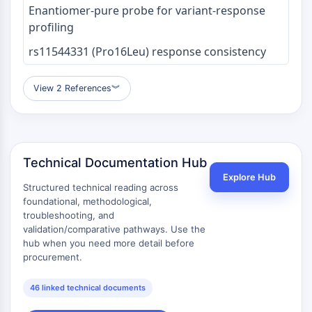
Enantiomer‑pure probe for variant‑response
代謝酵素/プロテアーゼ
profiling
核酸代謝
rs11544331 (Pro16Leu) response consistency
グルコース代謝
アミノ酸/タンパク質代謝
View 2 References
︾
脂質代謝
代謝物
SIGNALING PATHWAYS OTHERS
Technical Documentation Hub
Signaling Pathways Others
mRNA
Explore Hub
Structured technical reading across
植物ホルモン
foundational, methodological,
薬物異性体
troubleshooting, and
殺虫剤
validation/comparative pathways. Use the
hub when you need more detail before
薬物誘導体
procurement.
薬物中間体
Signaling Pathways Others Others
46 linked technical documents
アミノ酸誘導体
蛍光色素