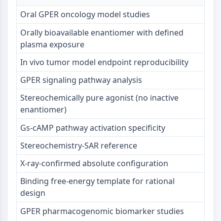
GABA受容体
Oral GPER oncology model studies
オピオイド受容体
Orally bioavailable enantiomer with defined
mAChR
plasma exposure
iGluR
コリンエステラーゼ（ChE）
In vivo tumor model endpoint reproducibility
ドーパミン受容体
GPER signaling pathway analysis
カルシウムチャネル
アドレナリン受容体
Stereochemically pure agonist (no inactive
5-HT受容体
enantiomer)
抗感染
Gs‑cAMP pathway activation specificity
抗感染
Stereochemistry‑SAR reference
寄生虫
X‑ray‑confirmed absolute configuration
真菌
抗生物質
Binding free‑energy template for rational
ウイルス
design
細菌性
GPER pharmacogenomic biomarker studies
代謝酵素/プロテアーゼ