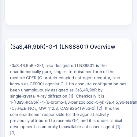
ペプチド薬物コンジュゲート
抗体薬物複合体
放射性核種-薬物複合体RDCs
ADCペイロード
ADC用薬物-リンカー複合体
ADCリンカー
(3aS,4R,9bR)-G-1 (LNS8801) Overview
エピジェネティクス
エピジェネティクス
(3aS,4R,9bR)-G-1, also designated LNS8801, is the
DNAメチル化
enantiomerically pure, single‑stereoisomer form of the
racemic GPER (G protein‑coupled estrogen receptor, also
非コードRNA
known as GPR30) agonist G‑1. Its absolute configuration has
エピジェネティックリーダードメイン
been unambiguously assigned as 3aS,4R,9bR by
ヒストン修飾
single‑crystal X‑ray diffraction [
1
]. Chemically it is
+
1‑[(3aS,4R,9bR)‑4‑(6‑bromo‑1,3‑benzodioxol‑5‑yl)‑3a,4,5,9b‑tetra
MAPK/ERK経路
−
(C₂₁H₁₈BrNO₃, MW 412.3, CAS 925419‑53‑0) [
2
]. It is the
sole enantiomer responsible for the agonist activity
MAPK/ERK経路
previously attributed to racemic G‑1, and it is under clinical
微小管関連セリン/スレオニンキナーゼ
development as an orally bioavailable anticancer agent [
1
]
ABA受容体
[
3
].