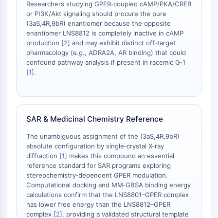
プリオンタンパク質
Researchers studying GPER‑coupled cAMP/PKA/CREB
or PI3K/Akt signaling should procure the pure
PINK1/Parkin
(3aS,4R,9bR) enantiomer because the opposite
トランサイレチンTTR
enantiomer LNS8812 is completely inactive in cAMP
GPR55
production [
2
] and may exhibit distinct off‑target
OGA
pharmacology (e.g., ADRA2A, AR binding) that could
GPR119
confound pathway analysis if present in racemic G‑1
[
1
].
AAK1
イミダゾリン受容体
COMT
MCHR1 GPR24
SAR & Medicinal Chemistry Reference
CGRP受容体
グルコシルセラミド合成酵素
The unambiguous assignment of the (3aS,4R,9bR)
ニューロテンシン受容体
absolute configuration by single‑crystal X‑ray
GlyT
diffraction [
1
] makes this compound an essential
reference standard for SAR programs exploring
メラトニン受容体
stereochemistry‑dependent GPER modulation.
α-シヌクレイン
Computational docking and MM‑GBSA binding energy
Notch
calculations confirm that the LNS8801–GPER complex
タウタンパク質
has lower free energy than the LNS8812–GPER
オレキシン受容体 OX受容体
complex [
2
], providing a validated structural template