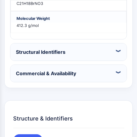
C21H18BrNO3
PIKfyve
PIN1
Molecular Weight
PDK-1
412.3 g/mol
PTEN
PI4K
DNA-PK
ATM/ATR
Structural Identifiers
GSK-3
AMPK
mTOR
Commercial & Availability
PI3K
Akt
ビタミンD関連/核内受容体
ビタミンD関連/核内受容体
オーファン核受容体
Structure & Identifiers
VKOR
REV-ERB