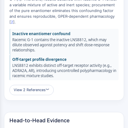
a variable mixture of active and inert species; procurement
プロテイン酪氨酸キナーゼ/RTK
of the pure enantiomer eliminates this confounding factor
and ensures reproducible, GPER‑dependent pharmacology
プロテイン酪氨酸キナーゼ/RTK
[
2
].
非受容体型チロシンキナーゼ同義語:
NRTK
Inactive enantiomer confound
受容体型チロシンキナーゼ
Racemic G‑1 contains the inactive LNS8812, which may
dilute observed agonist potency and shift dose‑response
膜輸送体/イオンチャネル
relationships.
Off‑target profile divergence
膜輸送体/イオンチャネル
LNS8812 exhibits distinct off‑target receptor activity (e.g.,
膜輸送体
ADRA2A, AR), introducing uncontrolled polypharmacology in
イオンチャネル
racemic mixture studies.
GPCR/G蛋白質
View 2 References
︾
GPCR/G蛋白質
クラスC GPCR同義語: グルタミン酸ファ
ミリー
クラスB GPCR同義語: セクレチンファミ
Head-to-Head Evidence
リー