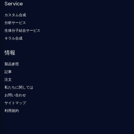
デ
化
Service
ネ
参
NF-κB
ィ
学
ル
照
ン
生
ギ
標
カスタム合成
細胞骨格
グ
物
ー
準
ブ
分析サービス
学
材
細胞骨格
ロ
料
生体分子結合サービス
酵
ッ
リシルオキシダーゼ
素
キラル合成
ク
組織因子経路阻害剤 TFPI
オ
クラスリン
リ
情報
Cdc42結合キナーゼ
ゴ
ヌ
クローディン
製品参照
ク
ジストロフィン
記事
レ
MASTL
オ
注文
チ
カドヘリン
私たちに関しては
ド
MARCKS
お問い合わせ
蛍
アネキシンA
光
サイトマップ
コラーゲン
色
利用規約
Arp2/3複合体
素
ギャップ結合タンパク質
生
ダイナミン
化
学