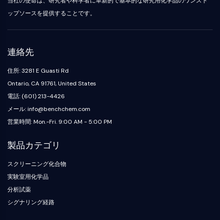
当社の使命は、研究者や科学者に革新的で基本的な研究用化学品のワンスト
化
Oct3/4
製
Small-Molecule Cocktail Enhance Therapeutic Uses of Stem Cells
成
グ
合
剤
ポークパイン
ップソースを提供することです。
ラ
物
ア
ピーケージー
電
フ
ミ
阻
子
ィ
オルガノイド
ノ
害
材
ー
酸
ヘッジホッグ
抗
Glycine Transporter Presents New Thinking for Treating Psychiatric ...
連絡先
料
樹
生
体
Smo
香
脂
化
Drug Repurposing Screens Reveal Nine Potential New COVID-19 ...
住所: 3281 E Guasti Rd
YAP
誘
料・
お
学
発
Diabetes Drug Metformin Exposes Vulnerability in HIV
フ
よ
的
Ontario, CA 91761, United States
TGF-ベータ/Smad
疾
レ
び
ア
カゼインキナーゼ
電話: (601) 213-4426
Ibuprofen Disrupts Key Protein Complex in Colorectal Cancers
患
グ
試
ッ
PKA
モ
メール: info@benchchem.com
ラ
薬
セ
Use Existing Drugs to Treat Cancers
デ
ン
イ
β-カテニン
営業時間: Mon.-Fri. 9:00 AM - 5:00 PM
ク
ル
ス
試
Triptonide from Chinese Herb Exhibits Reversible Male ...
Wnt
リ
製
薬
生
ッ
品
製品カテゴリ
SARM1 as a Potential Drug Target for Parkinson's and Alzheimer's ...
NF-ΚB
体
ク
同
生
医
化
位
Smoking Cessation Drug Cytisine May Treat Parkinson’s in Women
スクリーニング化合物
物
用
NF-κB
学
体
活
Sesame Seed Chemical Sesaminol Alleviates Parkinson’s Symptoms ...
工
標
実験室用化学品
RANKL/RANK
触
性
学
識
分析試薬
媒
MALT1
Naltrexone Used as Alternative to Opioids for Chronic Pain
低
材
化
分
シグナリング経路
料
IKK
合
ビ
子
物
ル
Keap1-Nrf2
エ