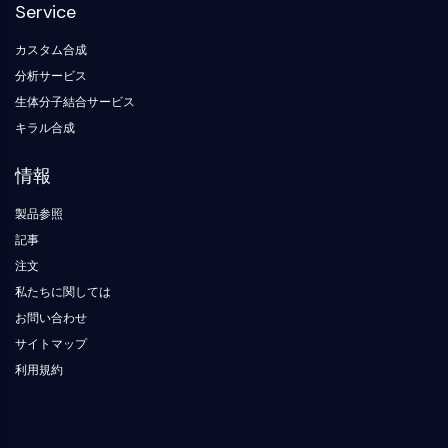
デ
化
Service
ネ
参
NF-κB
ィ
学
ル
照
ン
生
ギ
標
カスタム合成
細胞骨格
グ
物
ー
準
ブ
分析サービス
学
材
細胞骨格
ロ
料
生体分子結合サービス
酵
ッ
リシルオキシダーゼ
素
キラル合成
ク
組織因子経路阻害剤 TFPI
オ
クラスリン
リ
情報
Cdc42結合キナーゼ
ゴ
ヌ
クローディン
製品参照
ク
ジストロフィン
記事
レ
MASTL
オ
注文
チ
カドヘリン
私たちに関しては
ド
MARCKS
お問い合わせ
蛍
アネキシンA
光
サイトマップ
コラーゲン
色
利用規約
Arp2/3複合体
素
ギャップ結合タンパク質
生
ダイナミン
化
学