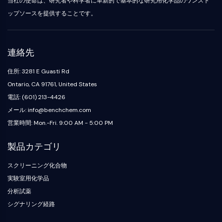
当社の使命は、研究者や科学者に革新的で基本的な研究用化学品のワンスト
化
Oct3/4
製
Small-Molecule Cocktail Enhance Therapeutic Uses of Stem Cells
成
グ
合
剤
ポークパイン
ップソースを提供することです。
ラ
物
ア
ピーケージー
電
フ
ミ
阻
子
ィ
オルガノイド
ノ
害
材
ー
酸
ヘッジホッグ
抗
Glycine Transporter Presents New Thinking for Treating Psychiatric ...
連絡先
料
樹
生
体
Smo
香
脂
化
Drug Repurposing Screens Reveal Nine Potential New COVID-19 ...
住所: 3281 E Guasti Rd
YAP
誘
料・
お
学
発
Diabetes Drug Metformin Exposes Vulnerability in HIV
フ
よ
的
Ontario, CA 91761, United States
TGF-ベータ/Smad
疾
レ
び
ア
カゼインキナーゼ
電話: (601) 213-4426
Ibuprofen Disrupts Key Protein Complex in Colorectal Cancers
患
グ
試
ッ
PKA
モ
メール: info@benchchem.com
ラ
薬
セ
Use Existing Drugs to Treat Cancers
デ
ン
イ
β-カテニン
営業時間: Mon.-Fri. 9:00 AM - 5:00 PM
ク
ル
ス
試
Triptonide from Chinese Herb Exhibits Reversible Male ...
Wnt
リ
製
薬
生
ッ
品
製品カテゴリ
SARM1 as a Potential Drug Target for Parkinson's and Alzheimer's ...
NF-ΚB
体
ク
同
生
医
化
位
Smoking Cessation Drug Cytisine May Treat Parkinson’s in Women
スクリーニング化合物
物
用
NF-κB
学
体
活
Sesame Seed Chemical Sesaminol Alleviates Parkinson’s Symptoms ...
工
標
実験室用化学品
RANKL/RANK
触
性
学
識
分析試薬
媒
MALT1
Naltrexone Used as Alternative to Opioids for Chronic Pain
低
材
化
分
シグナリング経路
料
IKK
合
ビ
子
物
ル
Keap1-Nrf2
エ