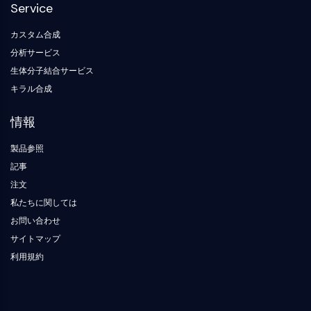
デ
化
Service
ネ
参
NF-κB
ィ
学
ル
照
ン
生
ギ
標
カスタム合成
細胞骨格
グ
物
ー
準
ブ
分析サービス
学
材
細胞骨格
ロ
料
生体分子結合サービス
酵
ッ
リシルオキシダーゼ
素
キラル合成
ク
組織因子経路阻害剤 TFPI
オ
クラスリン
リ
情報
Cdc42結合キナーゼ
ゴ
ヌ
クローディン
製品参照
ク
ジストロフィン
記事
レ
MASTL
オ
注文
チ
カドヘリン
私たちに関しては
ド
MARCKS
お問い合わせ
蛍
アネキシンA
光
サイトマップ
コラーゲン
色
利用規約
Arp2/3複合体
素
ギャップ結合タンパク質
生
ダイナミン
化
学