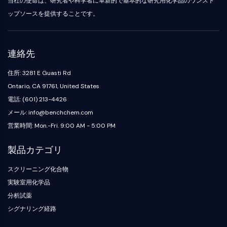
当社の使命は、研究者や科学者に革新的で基本的な研究用化学品のワンスト
化
Oct3/4
製
Small-Molecule Cocktail Enhance Therapeutic Uses of Stem Cells
成
グ
合
剤
ポークパイン
ップソースを提供することです。
ラ
物
ア
ピーケージー
電
フ
ミ
阻
子
ィ
オルガノイド
ノ
害
材
ー
酸
ヘッジホッグ
抗
Glycine Transporter Presents New Thinking for Treating Psychiatric ...
連絡先
料
樹
生
体
Smo
香
脂
化
Drug Repurposing Screens Reveal Nine Potential New COVID-19 ...
住所: 3281 E Guasti Rd
YAP
誘
料・
お
学
発
Diabetes Drug Metformin Exposes Vulnerability in HIV
フ
よ
的
Ontario, CA 91761, United States
TGF-ベータ/Smad
疾
レ
び
ア
カゼインキナーゼ
電話: (601) 213-4426
Ibuprofen Disrupts Key Protein Complex in Colorectal Cancers
患
グ
試
ッ
PKA
モ
メール: info@benchchem.com
ラ
薬
セ
Use Existing Drugs to Treat Cancers
デ
ン
イ
β-カテニン
営業時間: Mon.-Fri. 9:00 AM - 5:00 PM
ク
ル
ス
試
Triptonide from Chinese Herb Exhibits Reversible Male ...
Wnt
リ
製
薬
生
ッ
品
製品カテゴリ
SARM1 as a Potential Drug Target for Parkinson's and Alzheimer's ...
NF-ΚB
体
ク
同
生
医
化
位
Smoking Cessation Drug Cytisine May Treat Parkinson’s in Women
スクリーニング化合物
物
用
NF-κB
学
体
活
Sesame Seed Chemical Sesaminol Alleviates Parkinson’s Symptoms ...
工
標
実験室用化学品
RANKL/RANK
触
性
学
識
分析試薬
媒
MALT1
Naltrexone Used as Alternative to Opioids for Chronic Pain
低
材
化
分
シグナリング経路
料
IKK
合
ビ
子
物
ル
Keap1-Nrf2
エ