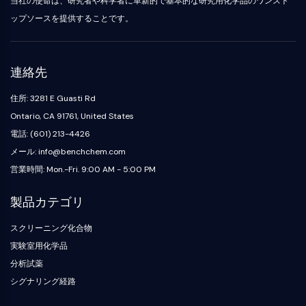
当社の使命は、研究者や科学者に革新的で基本的な研究用化学品のワンスト
化
Oct3/4
製
Small-Molecule Cocktail Enhance Therapeutic Uses of Stem Cells
成
グ
合
剤
ポークパイン
ップソースを提供することです。
ラ
物
ア
ピーケージー
電
フ
ミ
阻
子
ィ
オルガノイド
ノ
害
材
ー
酸
ヘッジホッグ
抗
Glycine Transporter Presents New Thinking for Treating Psychiatric ...
連絡先
料
樹
生
体
Smo
香
脂
化
Drug Repurposing Screens Reveal Nine Potential New COVID-19 ...
住所: 3281 E Guasti Rd
YAP
誘
料・
お
学
発
Diabetes Drug Metformin Exposes Vulnerability in HIV
フ
よ
的
Ontario, CA 91761, United States
TGF-ベータ/Smad
疾
レ
び
ア
カゼインキナーゼ
電話: (601) 213-4426
Ibuprofen Disrupts Key Protein Complex in Colorectal Cancers
患
グ
試
ッ
PKA
モ
メール: info@benchchem.com
ラ
薬
セ
Use Existing Drugs to Treat Cancers
デ
ン
イ
β-カテニン
営業時間: Mon.-Fri. 9:00 AM - 5:00 PM
ク
ル
ス
試
Triptonide from Chinese Herb Exhibits Reversible Male ...
Wnt
リ
製
薬
生
ッ
品
製品カテゴリ
SARM1 as a Potential Drug Target for Parkinson's and Alzheimer's ...
NF-ΚB
体
ク
同
生
医
化
位
Smoking Cessation Drug Cytisine May Treat Parkinson’s in Women
スクリーニング化合物
物
用
NF-κB
学
体
活
Sesame Seed Chemical Sesaminol Alleviates Parkinson’s Symptoms ...
工
標
実験室用化学品
RANKL/RANK
触
性
学
識
分析試薬
媒
MALT1
Naltrexone Used as Alternative to Opioids for Chronic Pain
低
材
化
分
シグナリング経路
料
IKK
合
ビ
子
物
ル
Keap1-Nrf2
エ