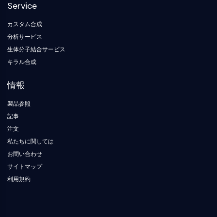
デ
化
Service
ネ
参
NF-κB
ィ
学
ル
照
ン
生
ギ
標
カスタム合成
細胞骨格
グ
物
ー
準
ブ
分析サービス
学
材
細胞骨格
ロ
料
生体分子結合サービス
酵
ッ
リシルオキシダーゼ
素
キラル合成
ク
組織因子経路阻害剤 TFPI
オ
クラスリン
リ
情報
Cdc42結合キナーゼ
ゴ
ヌ
クローディン
製品参照
ク
ジストロフィン
記事
レ
MASTL
オ
注文
チ
カドヘリン
私たちに関しては
ド
MARCKS
お問い合わせ
蛍
アネキシンA
光
サイトマップ
コラーゲン
色
利用規約
Arp2/3複合体
素
ギャップ結合タンパク質
生
ダイナミン
化
学