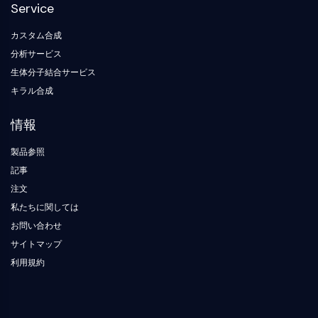
デ
化
Service
ネ
参
NF-κB
ィ
学
ル
照
ン
生
ギ
標
カスタム合成
細胞骨格
グ
物
ー
準
ブ
分析サービス
学
材
細胞骨格
ロ
料
生体分子結合サービス
酵
ッ
リシルオキシダーゼ
素
キラル合成
ク
組織因子経路阻害剤 TFPI
オ
クラスリン
リ
情報
Cdc42結合キナーゼ
ゴ
ヌ
クローディン
製品参照
ク
ジストロフィン
記事
レ
MASTL
オ
注文
チ
カドヘリン
私たちに関しては
ド
MARCKS
お問い合わせ
蛍
アネキシンA
光
サイトマップ
コラーゲン
色
利用規約
Arp2/3複合体
素
ギャップ結合タンパク質
生
ダイナミン
化
学