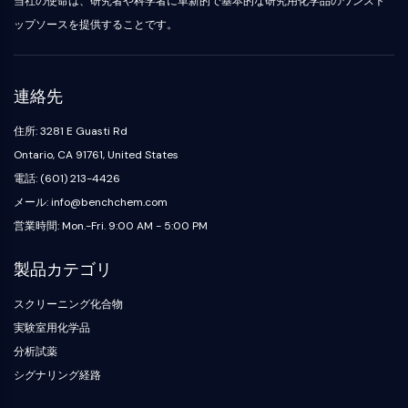
当社の使命は、研究者や科学者に革新的で基本的な研究用化学品のワンスト
化
Oct3/4
製
Small-Molecule Cocktail Enhance Therapeutic Uses of Stem Cells
成
グ
合
剤
ポークパイン
ップソースを提供することです。
ラ
物
ア
ピーケージー
電
フ
ミ
阻
子
ィ
オルガノイド
ノ
害
材
ー
酸
ヘッジホッグ
抗
Glycine Transporter Presents New Thinking for Treating Psychiatric ...
連絡先
料
樹
生
体
Smo
香
脂
化
Drug Repurposing Screens Reveal Nine Potential New COVID-19 ...
住所: 3281 E Guasti Rd
YAP
誘
料・
お
学
発
Diabetes Drug Metformin Exposes Vulnerability in HIV
フ
よ
的
Ontario, CA 91761, United States
TGF-ベータ/Smad
疾
レ
び
ア
カゼインキナーゼ
電話: (601) 213-4426
Ibuprofen Disrupts Key Protein Complex in Colorectal Cancers
患
グ
試
ッ
PKA
モ
メール: info@benchchem.com
ラ
薬
セ
Use Existing Drugs to Treat Cancers
デ
ン
イ
β-カテニン
営業時間: Mon.-Fri. 9:00 AM - 5:00 PM
ク
ル
ス
試
Triptonide from Chinese Herb Exhibits Reversible Male ...
Wnt
リ
製
薬
生
ッ
品
製品カテゴリ
SARM1 as a Potential Drug Target for Parkinson's and Alzheimer's ...
NF-ΚB
体
ク
同
生
医
化
位
Smoking Cessation Drug Cytisine May Treat Parkinson’s in Women
スクリーニング化合物
物
用
NF-κB
学
体
活
Sesame Seed Chemical Sesaminol Alleviates Parkinson’s Symptoms ...
工
標
実験室用化学品
RANKL/RANK
触
性
学
識
分析試薬
媒
MALT1
Naltrexone Used as Alternative to Opioids for Chronic Pain
低
材
化
分
シグナリング経路
料
IKK
合
ビ
子
物
ル
Keap1-Nrf2
エ