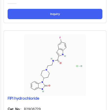
ERK
Ras
Inquiry
p38 MAPK
AUTOPHAGIE
Autophagie
Protéine Atg et apparentée à Atg
Autophagie
KINASE DE TYROSINE DE PROTÉINE/RTK
Kinase de tyrosine de protéine/RTK
Kinase tyrosine non réceptrice
Synonymes : NRTK
Récepteur tyrosine kinase RTK
TRANSPORTEUR MEMBRANAIRE/CANAL
FIPI hydrochloride
IONIQUE
Cat. No.:
B2908729