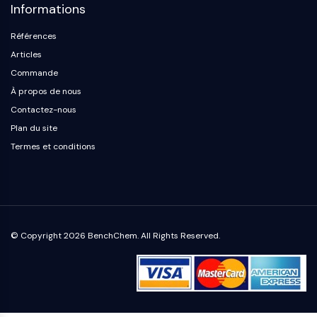
Protéine Tau
Informations
Récepteur de l'orexine OX Récepteur
Références
Transporteur de dopamine
CaMK
Articles
Bêta-sécrétase
Commande
γ-sécrétase
À propos de nous
FAAH
Contactez-nous
Récepteur de la mélanocortine
Plan du site
Récepteur de la neuropeptide Y
Termes et conditions
Récepteur de la cholécystokinine
Récepteur de la somatostatine
Récepteur sigma
Récepteur Trk
Transporteur de la sérotonine
© Copyright 2026 BenchChem. All Rights Reserved.
Récepteur de la neurokinine
nAChR
Amyloïde-β
Monoamine oxydase
Récepteur cannabinoïde