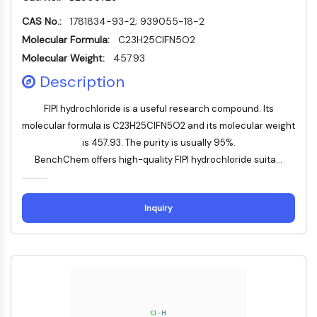
Transporteur membranaire/canal ionique
CAS No.:
1781834-93-2; 939055-18-2
Transporteur membranaire
Molecular Formula:
C23H25ClFN5O2
Canal ionique
Molecular Weight:
457.93
GPCR/G PROTEIN
Description
GPCR/G Protein
FIPI hydrochloride is a useful research compound. Its
GPCR de classe C Synonymes : Famille
molecular formula is C23H25ClFN5O2 and its molecular weight
du glutamate
is 457.93. The purity is usually 95%.
GPCR de classe B Synonymes: Famille
BenchChem offers high-quality FIPI hydrochloride suita...
de la sécrétine
Related aux protéines G
GPCR de classe A Synonymes : Famille
Inquiry
de la rhodopsine
PROTAC
PROTAC
ByeTAC
ATTECs