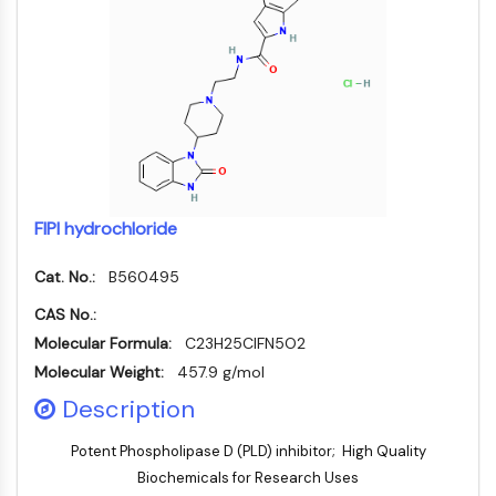
induites
Oct3/4
Chimie
Normes
Small-Molecule Cocktail Enhance Therapeutic Uses of Stem Cells
Clic
Matériaux
Porc-épic
Petites
de
énergétiques
molécules
Catalyseurs
référence
PKG
bioactives
Organoïde
Blocs
Biologie
de
Hedgehog
Glycine Transporter Presents New Thinking for Treating Psychiatric ...
chimique
Construction
Smo
Drug Repurposing Screens Reveal Nine Potential New COVID-19 ...
Enzyme
YAP
Diabetes Drug Metformin Exposes Vulnerability in HIV
Oligonucléotides
TGF-bêta/Smad
Kinase de la caséine
Colorant
Ibuprofen Disrupts Key Protein Complex in Colorectal Cancers
FIPI hydrochloride
fluorescent
PKA
Use Existing Drugs to Treat Cancers
Produits
β-caténine
Cat. No.:
B560495
Biochimiques
Triptonide from Chinese Herb Exhibits Reversible Male ...
Wnt
CAS No.:
Peptides
SARM1 as a Potential Drug Target for Parkinson's and Alzheimer's ...
NF-ΚB
Molecular Formula:
C23H25ClFN5O2
Produits
Smoking Cessation Drug Cytisine May Treat Parkinson’s in Women
naturels
Molecular Weight:
457.9 g/mol
NF-κB
Sesame Seed Chemical Sesaminol Alleviates Parkinson’s Symptoms ...
Description
RANKL/RANK
MALT1
Naltrexone Used as Alternative to Opioids for Chronic Pain
Potent Phospholipase D (PLD) inhibitor; High Quality
IKK
Biochemicals for Research Uses
Keap1-Nrf2