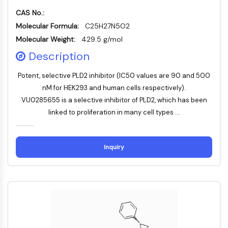
Dynamine
CAS No.:
Mps1
Myosine
Molecular Formula:
C25H27N5O2
PAK
Molecular Weight:
429.5 g/mol
Kinésine
Description
ROCK
Intégrine
Potent, selective PLD2 inhibitor (IC50 values are 90 and 500
Microtubule/tubuline
nM for HEK293 and human cells respectively).
VU0285655 is a selective inhibitor of PLD2, which has been
SIGNALISATION JAK/STAT
linked to proliferation in many cell types ...
Signalisation JAK/STAT
Pim
Inquiry
JAK
STAT
EGFR
PI3K/AKT/MTOR
PI3K/Akt/mTOR
Superfamille IPK