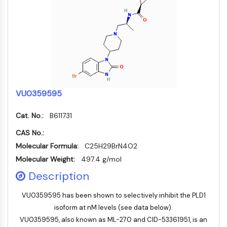
MELK
PIKfyve
PIN1
PDK-1
PTEN
PI4K
DNA-PK
VU0359595
ATM/ATR
GSK-3
Cat. No.:
B611731
AMPK
mTOR
CAS No.:
PI3K
Molecular Formula:
C25H29BrN4O2
Akt
Molecular Weight:
497.4 g/mol
RÉCEPTEUR NUCLÉAIRE LIÉ À LA VITAMINE
Description
VU0359595 has been shown to selectively inhibit the PLD1
D
isoform at nM levels (see data below).
Récepteur nucléaire lié à la vitamine D
VU0359595, also known as ML-270 and CID-53361951, is an