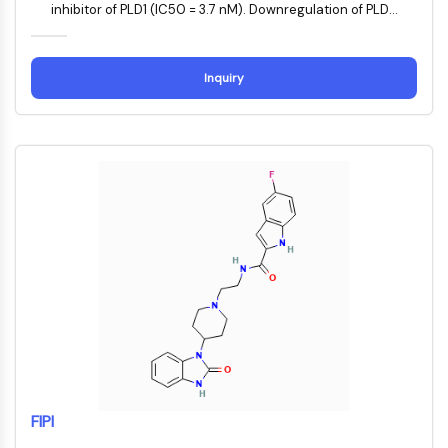
Récepteur nucléaire orphelin
inhibitor of PLD1 (IC50 = 3.7 nM). Downregulation of PLD...
VKOR
REV-ERB
Récepteur androstane constitutif
Inquiry
Récepteur X des prégnanes
Récepteur hormonal nucléaire 4A/NR4A
Récepteur des minéralocorticoïdes
ROR
LXR
Récepteur de la progestérone
Récepteur des hormones thyroïdiennes
RAR/RXR
VD/VDR
Récepteur des androgènes
Récepteur des œstrogènes/ERR
PPAR
CONJUGUÉ ANTICORPS-
FIPI