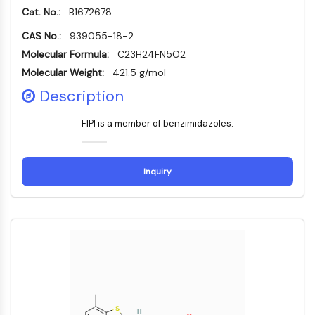
MÉDICAMENT/ADC LIÉ
Cat. No.:
B1672678
Conjugué anticorps-médicament/ADC lié
CAS No.:
939055-18-2
Conjugués anticorps-oligonucléotides
Molecular Formula:
C23H24FN5O2
Anticorps ADC
Molecular Weight:
421.5 g/mol
Conjugués de PROTAC-lien pour PAC
Description
Conjugués peptide-médicament PDCs
Conjugués anticorps-médicament
FIPI is a member of benzimidazoles.
(ADC)
Conjugués radiopharmaceutiques
(RDCs)
Inquiry
Charge utile d'ADC
Conjugués médicament-lien pour ADC
Lieur ADC
ÉPIGÉNÉTIQUE
Épigénétique
Méthylation de l'ADN
ARN non codant