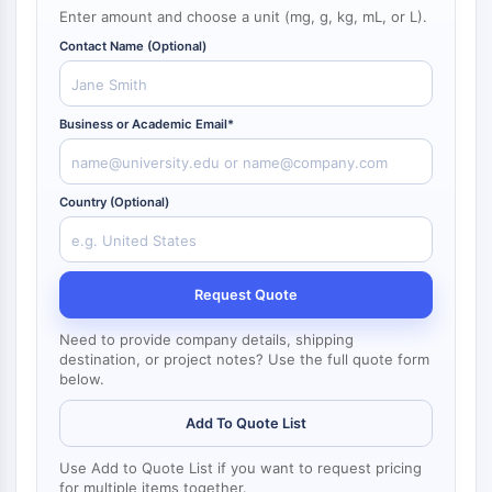
NF-κB
Enter amount and choose a unit (mg, g, kg, mL, or L).
endocrinologie
maladie
maladie
inflammation/immunologie
maladie
infection
cancer
Research
Contact Name (Optional)
CYTOSQUELETTE
cardiovasculaire
métabolique
neurologique
Area
Others
Cytosquelette
Lysyl oxydase
Business or Academic Email*
Inhibiteur de la voie du facteur tissulaire
TFPI
Clathrine
Country (Optional)
Kinase liant Cdc42
Claudine
Dystrophine
Request Quote
MASTL
Cadherine
Need to provide company details, shipping
destination, or project notes? Use the full quote form
MARCKS
below.
Annexine A
Collagène
Add To Quote List
Complexe Arp2/3
Protéine de jonction communicante
Use Add to Quote List if you want to request pricing
for multiple items together.