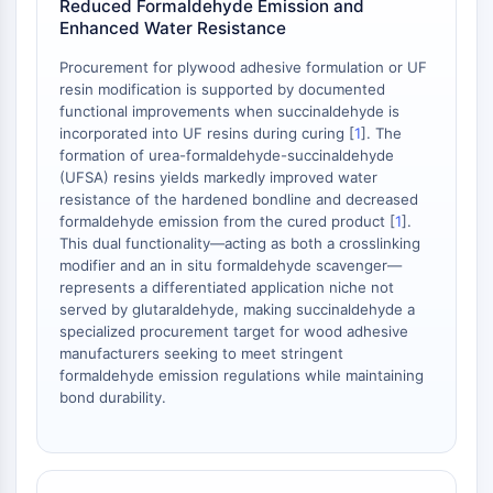
Protéine Tau
Reduced Formaldehyde Emission and
Enhanced Water Resistance
Récepteur de l'orexine OX Récepteur
Transporteur de dopamine
Procurement for plywood adhesive formulation or UF
CaMK
resin modification is supported by documented
Bêta-sécrétase
functional improvements when succinaldehyde is
incorporated into UF resins during curing [
1
]. The
γ-sécrétase
formation of urea-formaldehyde-succinaldehyde
FAAH
(UFSA) resins yields markedly improved water
Récepteur de la mélanocortine
resistance of the hardened bondline and decreased
Récepteur de la neuropeptide Y
formaldehyde emission from the cured product [
1
].
Récepteur de la cholécystokinine
This dual functionality—acting as both a crosslinking
modifier and an in situ formaldehyde scavenger—
Récepteur de la somatostatine
represents a differentiated application niche not
Récepteur sigma
served by glutaraldehyde, making succinaldehyde a
Récepteur Trk
specialized procurement target for wood adhesive
Transporteur de la sérotonine
manufacturers seeking to meet stringent
Récepteur de la neurokinine
formaldehyde emission regulations while maintaining
bond durability.
nAChR
Amyloïde-β
Monoamine oxydase
Récepteur cannabinoïde