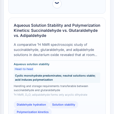
Récepteur TREM
︾
Mucine
P-sélectine
CD38
Aqueous Solution Stability and Polymerization
CD47
Kinetics: Succinaldehyde vs. Glutaraldehyde
Famille IKZF
vs. Adipaldehyde
BCL6
NTPDase
A comparative ¹H NMR spectroscopic study of
succinaldehyde, glutaraldehyde, and adipaldehyde
Facteur inhibiteur de la migration des
solutions in deuterium oxide revealed that at room
macrophages (MIF)
temperature, the major component of both
Synthase de GMP-AMP cyclique
Aqueous solution stability
succinaldehyde and glutaraldehyde solutions is a
Récepteur de la thrombopoïétine
Head-to-head
cyclic monohydrate, which coexists with free
Cyclophiline
aldehyde, acyclic monohydrate, and dihydrate species
Cyclic monohydrate predominates; neutral solutions stable;
acid induces polymerization
[
1
]. At higher temperatures, the free aldehyde
Kinase inductible par le sel
content increases in both compounds, primarily at the
Handling and storage requirements transferable between
MyD88
expense of the cyclic monohydrate [
1
]. Adipaldehyde,
succinaldehyde and glutaraldehyde
Kallicréine
¹H NMR, D₂O; adipaldehyde forms only acyclic dihydrate
by contrast, forms only the acyclic dihydrate,
FLAP
demonstrating that the C4 and C5 dialdehydes share
Dialdehyde hydration
Solution stability
Galectine
a common hydration mechanism distinct from the
longer-chain homolog [
1
]. Although undiluted
CMH
Polymerization kinetics