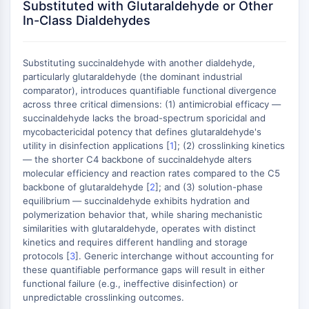
Substituted with Glutaraldehyde or Other
ERK
In-Class Dialdehydes
Ras
p38 MAPK
Substituting succinaldehyde with another dialdehyde,
AUTOPHAGIE
particularly glutaraldehyde (the dominant industrial
comparator), introduces quantifiable functional divergence
Autophagie
across three critical dimensions: (1) antimicrobial efficacy —
Protéine Atg et apparentée à Atg
succinaldehyde lacks the broad-spectrum sporicidal and
Autophagie
mycobactericidal potency that defines glutaraldehyde's
utility in disinfection applications [
1
]; (2) crosslinking kinetics
KINASE DE TYROSINE DE PROTÉINE/RTK
— the shorter C4 backbone of succinaldehyde alters
molecular efficiency and reaction rates compared to the C5
Kinase de tyrosine de protéine/RTK
backbone of glutaraldehyde [
2
]; and (3) solution-phase
Kinase tyrosine non réceptrice
equilibrium — succinaldehyde exhibits hydration and
Synonymes : NRTK
polymerization behavior that, while sharing mechanistic
similarities with glutaraldehyde, operates with distinct
Récepteur tyrosine kinase RTK
kinetics and requires different handling and storage
TRANSPORTEUR MEMBRANAIRE/CANAL
protocols [
3
]. Generic interchange without accounting for
these quantifiable performance gaps will result in either
functional failure (e.g., ineffective disinfection) or
IONIQUE
unpredictable crosslinking outcomes.