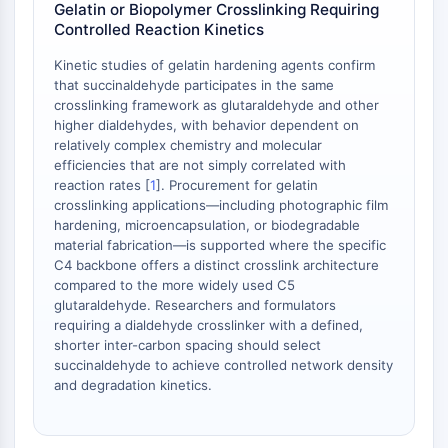
Gelatin or Biopolymer Crosslinking Requiring
mGluR
Controlled Reaction Kinetics
Canal TRP
Récepteur GABA
Kinetic studies of gelatin hardening agents confirm
Récepteur opioïde
that succinaldehyde participates in the same
crosslinking framework as glutaraldehyde and other
mAChR
higher dialdehydes, with behavior dependent on
iGluR
relatively complex chemistry and molecular
Cholinestérase (ChE)
efficiencies that are not simply correlated with
Récepteur de la dopamine
reaction rates [
1
]. Procurement for gelatin
Canal calcique
crosslinking applications—including photographic film
hardening, microencapsulation, or biodegradable
Récepteur adrénergique
material fabrication—is supported where the specific
Récepteur 5-HT
C4 backbone offers a distinct crosslink architecture
compared to the more widely used C5
ANTI-INFECTION
glutaraldehyde. Researchers and formulators
requiring a dialdehyde crosslinker with a defined,
Anti-infection
shorter inter-carbon spacing should select
Parasite
succinaldehyde to achieve controlled network density
Fongique
and degradation kinetics.
Antibiotique
Virus
Bactérien