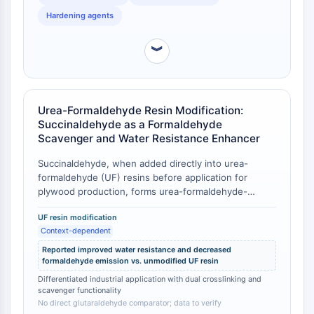
crosslinking systems, with the implication that the C4
STING
Hardening agents
versus C5 backbone length modulates but does not
CCR
eliminate crosslinking functionality [
1
].
CXCR
︾
Récepteur de type NOD (NLR)
Récepteur des glucocorticoides
Récepteur de type Toll (TLR)
Urea-Formaldehyde Resin Modification:
NO synthase
Succinaldehyde as a Formaldehyde
Récepteur de l'histamine
Scavenger and Water Resistance Enhancer
Lié à l'interleukine
Succinaldehyde, when added directly into urea-
COX
formaldehyde (UF) resins before application for
Espèces réactives de l'oxygène ROS
plywood production, forms urea-formaldehyde-
succinaldehyde (UFSA) resins in situ during curing .
APOPTOSE
UF resin modification
This modification produced two quantifiable
Context-dependent
functional improvements relative to unmodified UF
Apoptose
resins: (1) markedly improved water resistance of the
Reported improved water resistance and decreased
Mort cellulaire nécrotique Synonymes :
hardened UF bondline, and (2) decreased
formaldehyde emission vs. unmodified UF resin
Nécrose
formaldehyde emission from the cured resin . While
Differentiated industrial application with dual crosslinking and
Ferroptose
no direct comparative data against glutaraldehyde-
scavenger functionality
Voie intrinsèqueSynonymes: Voie
modified UF resins are available in the source, this
No direct glutaraldehyde comparator; data to verify