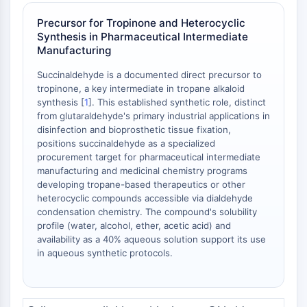
Precursor for Tropinone and Heterocyclic
ENZYME MÉTABOLIQUE/PROTÉASE
Synthesis in Pharmaceutical Intermediate
Manufacturing
Enzyme métabolique/Protéase
Métabolisme des acides nucléiques
Succinaldehyde is a documented direct precursor to
Métabolisme du glucose
tropinone, a key intermediate in tropane alkaloid
Métabolisme des acides
synthesis [
1
]. This established synthetic role, distinct
aminés/protéines
from glutaraldehyde's primary industrial applications in
disinfection and bioprosthetic tissue fixation,
Métabolisme des lipides
positions succinaldehyde as a specialized
Métabolite
procurement target for pharmaceutical intermediate
manufacturing and medicinal chemistry programs
SIGNALING PATHWAYS OTHERS
developing tropane-based therapeutics or other
heterocyclic compounds accessible via dialdehyde
Signaling Pathways Others
condensation chemistry. The compound's solubility
ARNm
profile (water, alcohol, ether, acetic acid) and
Phytohormone
availability as a 40% aqueous solution support its use
Isomère médicamenteux
in aqueous synthetic protocols.
Insecticide
Dérivé médicamenteux
Intermédiaire médicamenteux