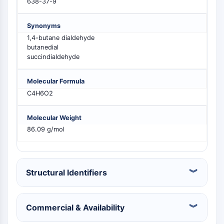
638-37-9
MELK
PIKfyve
Synonyms
PIN1
1,4-butane dialdehyde
PDK-1
butanedial
PTEN
succindialdehyde
PI4K
DNA-PK
Molecular Formula
ATM/ATR
C4H6O2
GSK-3
AMPK
Molecular Weight
mTOR
86.09 g/mol
PI3K
Akt
RÉCEPTEUR NUCLÉAIRE LIÉ À LA VITAMINE
Structural Identifiers
D
Commercial & Availability
Récepteur nucléaire lié à la vitamine D