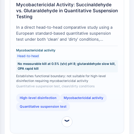
AUTACs
Mycobactericidal Activity: Succinaldehyde
AUTOTACs
vs. Glutaraldehyde in Quantitative Suspension
LYTACs
Testing
Conjugués ligand-liant de protéine
In a direct head-to-head comparative study using a
cible
European standard-based quantitative suspension
SNIPERs
test under both 'clean' and 'dirty' conditions,
Colle moléculaire
succinaldehyde at 0.5% (v/v) pH 8 demonstrated zero
Ligands pour protéine cible pour
Mycobactericidal activity
measurable mycobactericidal efficacy against all
Head-to-head
PROTAC
strains investigated, including glutaraldehyde-
sensitive strains of Mycobacterium chelonae and M.
No measurable kill at 0.5% (v/v) pH 8; glutaraldehyde slow kill,
Ligands pour l'E3 ligase
OPA rapid kill
abscessus [
1
]. In contrast, glutaraldehyde at the
Conjugués ligand-liant de ligase E3
identical concentration (0.5% v/v, pH 8) exhibited
Establishes functional boundary: not suitable for high-level
PROTACs
slow but detectable mycobactericidal activity against
disinfection requiring mycobactericidal activity
Liants PROTAC
Quantitative suspension test, clean/dirty conditions
the same sensitive strains [
1
]. Ortho-phthalaldehyde
(OPA), tested as a positive control at 0.5% v/v, was
CYCLE CELLULAIRE/DOMMAGES À L'ADN
High-level disinfection
Mycobactericidal activity
rapidly mycobactericidal under both conditions and
uniquely active against glutaraldehyde-resistant
Quantitative suspension test
Cycle cellulaire/dommages à l'ADN
strains [
1
].
Réponse aux protéines mal repliées
︾
Cycle cellulaire
Dommage à l'ADN