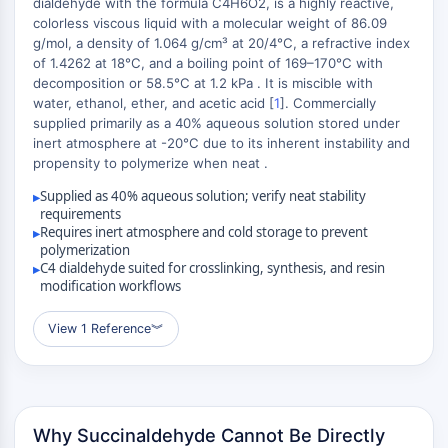
dialdehyde with the formula C4H6O2, is a highly reactive,
Domaine de lecture épigénétique
colorless viscous liquid with a molecular weight of 86.09
Modification de l'histone
g/mol, a density of 1.064 g/cm³ at 20/4°C, a refractive index
+
of 1.4262 at 18°C, and a boiling point of 169–170°C with
VOIE MAPK/ERK
−
decomposition or 58.5°C at 1.2 kPa . It is miscible with
Voie MAPK/ERK
water, ethanol, ether, and acetic acid [
1
]. Commercially
supplied primarily as a 40% aqueous solution stored under
Kinase sérine/thréonine associée aux
inert atmosphere at -20°C due to its inherent instability and
microtubules (MAST)
propensity to polymerize when neat .
Récepteur ABA
Supplied as 40% aqueous solution; verify neat stability
▸
KLF
requirements
MNK
Requires inert atmosphere and cold storage to prevent
▸
MAPKAPK2 MK2
polymerization
C4 dialdehyde suited for crosslinking, synthesis, and resin
▸
Kinase de lignée mixte
modification workflows
SOS1
Kinase ribosomale S6 RSK
View 1 Reference
︾
MAP3K
MAP4K
MEK
Raf
Why Succinaldehyde Cannot Be Directly
JNK