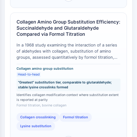
Récepteur Fc
AIM2
CD2
Collagen Amino Group Substitution Efficiency:
Succinaldehyde and Glutaraldehyde
Glycoprotéine VI
Compared via Formol Titration
Ostéopontine
Mort cellulaire programmée 4 PDCD4
In a 1968 study examining the interaction of a series
Protéine S100
of aldehydes with collagen, substitution of amino
groups, assessed quantitatively by formol titration,
CD3
was shown to vary significantly among aldehydes [
1
].
Récepteurs de type lectine C CTLRs
Collagen amino group substitution
Succinaldehyde and glutaraldehyde both fell into the
E-Sélectine
Head-to-head
'greatest' substitution category, alongside
CD20
formaldehyde and acrolein, whereas propionaldehyde
"Greatest" substitution tier, comparable to glutaraldehyde;
DOCK
stable lysine crosslinks formed
and adipaldehyde exhibited the 'least' substitution [
1
].
Critically, the study further demonstrated that except
Récepteur éboueur de classe B de type
Identifies collagen modification context where substitution extent
for formaldehyde, glyoxal, and dialdehyde starch, the
is reported at parity
I SR-BI
Formol titration, bovine collagen
amino group substitution with succinaldehyde and
Tim3
glutaraldehyde correlated with a decrease in lysine
LAG-3
Collagen crosslinking
Formol titration
and hydroxylysine recoverable upon hydrolysis,
CX3CR1
indicating the formation of relatively stable covalent
Lysine substitution
bonds and suggesting that most reacting amino
CD28
groups were involved in cross-links [
1
].