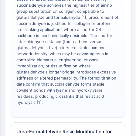
succinaldehyde achieves the highest tier of amino
OGT
group substitution on collagen, comparable to
Protéine prion
glutaraldehyde and formaldehyde [
1
], procurement of
PINK1/Parkin
succinaldehyde is justified for collagen or protein
Transthyrétine (TTR)
crosslinking applications where a shorter C4
GPR55
backbone is mechanistically desirable. The shorter
inter-aldehyde distance (four carbons versus
OGA
glutaraldehyde's five) alters crosslink span and
GPR119
network density, which may be advantageous in
AAK1
controlled biomaterial engineering, enzyme
Récepteur imidazoline
immobilization, or tissue fixation where
COMT
glutaraldehyde's longer bridge introduces excessive
stiffness or altered permeability. The formol titration
MCHR1 (GPR24)
data confirm that succinaldehyde forms stable
Récepteur du CGRP
covalent bonds with lysine and hydroxylysine
Glucosylcéramide synthase (GCS)
residues, producing crosslinks that resist acid
Récepteur de la neurotensine
hydrolysis [
1
].
GlyT
Récepteur de la mélatonine
Alpha-synucléine
Notch
Urea-Formaldehyde Resin Modification for