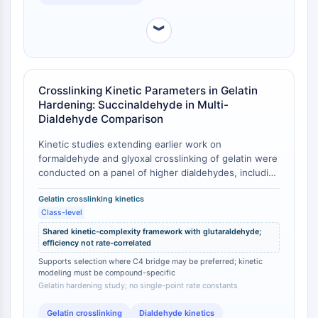
aldehydes polymerize readily, neutral aqueous
Facteur nucléaire des cellules T
solutions of both succinaldehyde and glutaraldehyde
activées (NFAT)
︾
remain stable for long periods, whereas acidification
FAP
induces rapid polymerization [
1
].
CD73
SphK
Crosslinking Kinetic Parameters in Gelatin
Arginase
Hardening: Succinaldehyde in Multi-
AP-1
Dialdehyde Comparison
PSMA
Kinetic studies extending earlier work on
Glycoprotéine transmembranaire
formaldehyde and glyoxal crosslinking of gelatin were
Pyroptose
conducted on a panel of higher dialdehydes, including
IFNAR
succinaldehyde, glutaraldehyde, and 3-
PGE synthase
Gelatin crosslinking kinetics
methylglutaraldehyde, alongside other crosslinking
FKBP
Class-level
agents [
1
]. The investigation revealed consistent
patterns of behavior across these dialdehydes that
SOD
Shared kinetic-complexity framework with glutaraldehyde;
depend on relatively complex chemistry, with a wide
efficiency not rate-correlated
IRAK
range of molecular efficiencies that did not correlate
Supports selection where C4 bridge may be preferred; kinetic
PD-1/PD-L1
with the rates of reaction [
1
]. While the study did not
modeling must be compound-specific
Récepteur des hydrocarbures
report single-point comparative rate constants, it
Gelatin hardening study; no single-point rate constants
aromatiques
established that succinaldehyde participates in the
Gelatin crosslinking
Dialdehyde kinetics
same kinetic framework as glutaraldehyde in gelatin
Système du complément