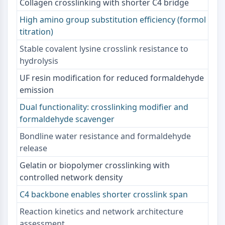
Collagen crosslinking with shorter C4 bridge
Signaling Pathways Others Others
High amino group substitution efficiency (formol
Dérivés d'acides aminés
titration)
Colorant fluorescent
Normes de référence
Stable covalent lysine crosslink resistance to
Composés marqués par isotope
hydrolysis
Réactifs d'essai biochimique
UF resin modification for reduced formaldehyde
emission
Dual functionality: crosslinking modifier and
formaldehyde scavenger
Bondline water resistance and formaldehyde
release
Gelatin or biopolymer crosslinking with
controlled network density
C4 backbone enables shorter crosslink span
Reaction kinetics and network architecture
assessment