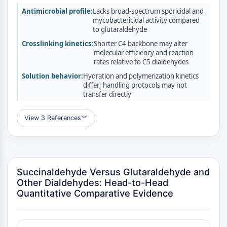
Transporteur membranaire/canal ionique
Antimicrobial profile:
Lacks broad-spectrum sporicidal and
Transporteur membranaire
mycobactericidal activity compared
to glutaraldehyde
Canal ionique
Crosslinking kinetics:
Shorter C4 backbone may alter
GPCR/G PROTEIN
molecular efficiency and reaction
rates relative to C5 dialdehydes
GPCR/G Protein
Solution behavior:
Hydration and polymerization kinetics
GPCR de classe C Synonymes : Famille
differ; handling protocols may not
du glutamate
transfer directly
GPCR de classe B Synonymes: Famille
de la sécrétine
View 3 References
︾
Related aux protéines G
GPCR de classe A Synonymes : Famille
de la rhodopsine
Succinaldehyde Versus Glutaraldehyde and
PROTAC
Other Dialdehydes: Head-to-Head
PROTAC
Quantitative Comparative Evidence
ByeTAC
ATTECs