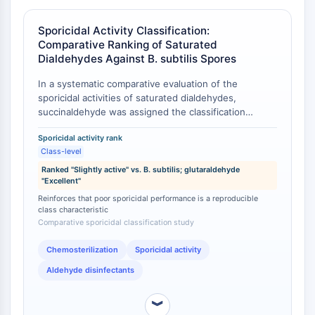
IMMUNOLOGIE/INFLAMMATION
Sporicidal Activity Classification:
Immunologie/Inflammation
Comparative Ranking of Saturated
Dialdehydes Against B. subtilis Spores
CD19
CD6
In a systematic comparative evaluation of the
CTLA-4
sporicidal activities of saturated dialdehydes,
Nectine-4
succinaldehyde was assigned the classification
'Slightly active' against Bacillus subtilis spores,
ALCAM/CD166
Sporicidal activity rank
ranking below formaldehyde ('Good'), glyoxal
CD44
Class-level
('Good'), and glutaraldehyde ('Excellent') [
1
]. This
Récepteurs de type immunoglobuline
classification, compiled from controlled laboratory
Ranked "Slightly active" vs. B. subtilis; glutaraldehyde
des leucocytes humains LILR
"Excellent"
assessments by Borick and colleagues, reflects a
Mésothéline
graded structure-activity relationship correlating with
Reinforces that poor sporicidal performance is a reproducible
carbon chain length and aldehyde spacing [
1
].
class characteristic
TROP2
Comparative sporicidal classification study
CD22
CD276/B7-H3
Chemosterilization
Sporicidal activity
L-sélectine
Aldehyde disinfectants
CD1
VAP-1
︾
CD74