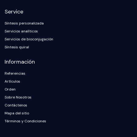
NF-κB
Endocrinología
Enfermedad
Enfermedad
Inflamación/Inmunología
Enfermedad
Infección
Cáncer
Research
Service
Cardiovascular
Metabólica
Neurológica
Area
CITOESQUELETO
Others
Síntesis personalizada
Citoesqueleto
Servicios analíticos
Lisil Oxidasa
Servicios de bioconjugación
Inhibidor de la Vía del Factor Tisular
Síntesis quiral
(TFPI)
Clatrina
Información
Quinasa de Unión a Cdc42
Claudina
Referencias
Distrofina
Artículos
MASTL
Orden
Cadherina
Sobre Nosotros
MARCKS
Contáctenos
Annexina A
Mapa del sitio
Colágeno
Términos y Condiciones
Complejo Arp2/3
Proteína de unión gap