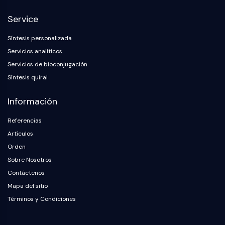
NF-κB
Endocrinología
Enfermedad
Enfermedad
Inflamación/Inmunología
Enfermedad
Infección
Cáncer
Research
Service
Cardiovascular
Metabólica
Neurológica
Area
CITOESQUELETO
Others
Síntesis personalizada
Citoesqueleto
Servicios analíticos
Lisil Oxidasa
Servicios de bioconjugación
Inhibidor de la Vía del Factor Tisular
Síntesis quiral
(TFPI)
Clatrina
Información
Quinasa de Unión a Cdc42
Claudina
Referencias
Distrofina
Artículos
MASTL
Orden
Cadherina
Sobre Nosotros
MARCKS
Contáctenos
Annexina A
Mapa del sitio
Colágeno
Términos y Condiciones
Complejo Arp2/3
Proteína de unión gap