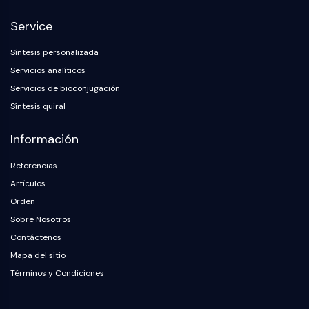
NF-κB
Endocrinología
Enfermedad
Enfermedad
Inflamación/Inmunología
Enfermedad
Infección
Cáncer
Research
Service
Cardiovascular
Metabólica
Neurológica
Area
CITOESQUELETO
Others
Síntesis personalizada
Citoesqueleto
Servicios analíticos
Lisil Oxidasa
Servicios de bioconjugación
Inhibidor de la Vía del Factor Tisular
Síntesis quiral
(TFPI)
Clatrina
Información
Quinasa de Unión a Cdc42
Claudina
Referencias
Distrofina
Artículos
MASTL
Orden
Cadherina
Sobre Nosotros
MARCKS
Contáctenos
Annexina A
Mapa del sitio
Colágeno
Términos y Condiciones
Complejo Arp2/3
Proteína de unión gap