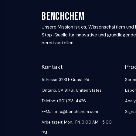
Biologie
Small-Molecule Cocktail Enhance Therapeutic Uses of Stem Cells
Enzym
BenchChem
Oligonukleotide
VITAMIN-D-RELATED/NUCLEAR-REZEPTOR
Unsere Mission ist es, Wissenschaftlern und
Fluoreszierender
Farbstoff
Stop-Quelle für innovative und grundlegende
ANTIKÖRPER-WIRKSTOFF-KONJUGAT-BEZOGEN
Biochemikalien
bereitzustellen.
Peptide
Natürliche
EPIGENETIK
Produkte
Kontakt
Pro
Adresse: 3281 E Guasti Rd
Scree
MAPK/ERK-PATHWAY
Ontario, CA 91761, United States
Labor
Telefon: (601) 213-4426
Analy
AUTOPHAGIE
Endokrinologie
Kardiovaskuläre
Stoffwechselerkrankung
Entzündung/Immunologie
E-Mail: info@benchchem.com
Signa
Erkrankung
Neurologische
Infektion
Arbeitszeit: Mon.-Fri. 9:00 AM - 5:00
Erkrankung
Krebs
PROTEIN-TYROSIN-KINASE/RTK
PM
Research