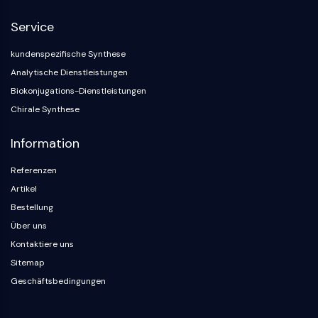
NF-κB
Service
ZYTOSKELETT
kundenspezifische Synthese
Zytoskelett
Analytische Dienstleistungen
Lysyl-Oxidase
Biokonjugations-Dienstleistungen
Gewebefaktor-Pathway-Inhibitor
Chirale Synthese
Clathrin
Cdc42-bindende Kinase
Information
Claudin
Dystrophin
Referenzen
MASTL
Artikel
Cadherin
Bestellung
MARCKS
Über uns
Annexin A
Kontaktiere uns
Kollagen
Sitemap
Arp2/3-Komplex
Geschäftsbedingungen
Gap-Junction-Protein
Dynamin