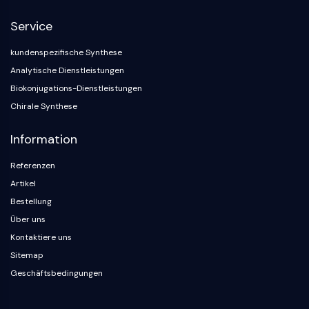
NF-κB
Service
ZYTOSKELETT
kundenspezifische Synthese
Zytoskelett
Analytische Dienstleistungen
Lysyl-Oxidase
Biokonjugations-Dienstleistungen
Gewebefaktor-Pathway-Inhibitor
Chirale Synthese
Clathrin
Cdc42-bindende Kinase
Information
Claudin
Dystrophin
Referenzen
MASTL
Artikel
Cadherin
Bestellung
MARCKS
Über uns
Annexin A
Kontaktiere uns
Kollagen
Sitemap
Arp2/3-Komplex
Geschäftsbedingungen
Gap-Junction-Protein
Dynamin