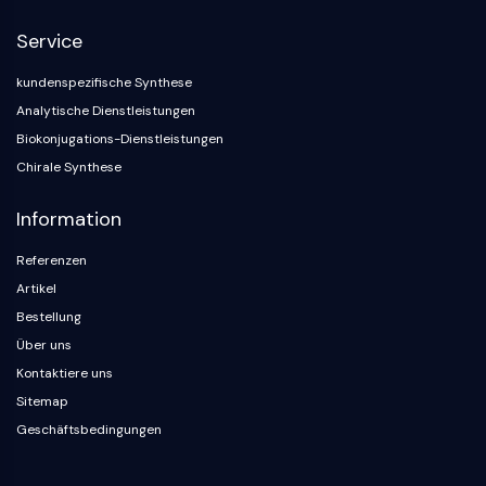
NF-κB
Service
ZYTOSKELETT
kundenspezifische Synthese
Zytoskelett
Analytische Dienstleistungen
Lysyl-Oxidase
Biokonjugations-Dienstleistungen
Gewebefaktor-Pathway-Inhibitor
Chirale Synthese
Clathrin
Cdc42-bindende Kinase
Information
Claudin
Dystrophin
Referenzen
MASTL
Artikel
Cadherin
Bestellung
MARCKS
Über uns
Annexin A
Kontaktiere uns
Kollagen
Sitemap
Arp2/3-Komplex
Geschäftsbedingungen
Gap-Junction-Protein
Dynamin