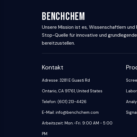
Biologie
Small-Molecule Cocktail Enhance Therapeutic Uses of Stem Cells
Enzym
BenchChem
Oligonukleotide
VITAMIN-D-RELATED/NUCLEAR-REZEPTOR
Unsere Mission ist es, Wissenschaftlern und
Fluoreszierender
Farbstoff
Stop-Quelle für innovative und grundlegende
ANTIKÖRPER-WIRKSTOFF-KONJUGAT-BEZOGEN
Biochemikalien
bereitzustellen.
Peptide
Natürliche
EPIGENETIK
Produkte
Kontakt
Pro
Adresse: 3281 E Guasti Rd
Scree
MAPK/ERK-PATHWAY
Ontario, CA 91761, United States
Labor
Telefon: (601) 213-4426
Analy
AUTOPHAGIE
Endokrinologie
Kardiovaskuläre
Stoffwechselerkrankung
Entzündung/Immunologie
E-Mail: info@benchchem.com
Signa
Erkrankung
Neurologische
Infektion
Arbeitszeit: Mon.-Fri. 9:00 AM - 5:00
Erkrankung
Krebs
PROTEIN-TYROSIN-KINASE/RTK
PM
Research