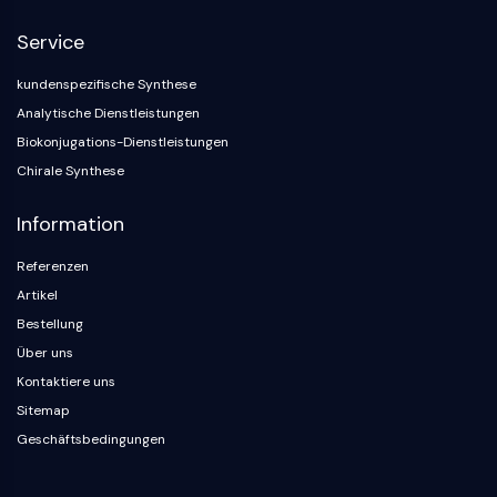
NF-κB
Service
ZYTOSKELETT
kundenspezifische Synthese
Zytoskelett
Analytische Dienstleistungen
Lysyl-Oxidase
Biokonjugations-Dienstleistungen
Gewebefaktor-Pathway-Inhibitor
Chirale Synthese
Clathrin
Cdc42-bindende Kinase
Information
Claudin
Dystrophin
Referenzen
MASTL
Artikel
Cadherin
Bestellung
MARCKS
Über uns
Annexin A
Kontaktiere uns
Kollagen
Sitemap
Arp2/3-Komplex
Geschäftsbedingungen
Gap-Junction-Protein
Dynamin