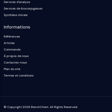
Protéine Tau
Services d'analyse
Récepteur de l'orexine OX Récepteur
Services de bioconjugaison
Transporteur de dopamine
Synthèse chirale
CaMK
Bêta-sécrétase
Informations
γ-sécrétase
Références
FAAH
Récepteur de la mélanocortine
Articles
Récepteur de la neuropeptide Y
Commande
Récepteur de la cholécystokinine
À propos de nous
Récepteur de la somatostatine
Contactez-nous
Récepteur sigma
Plan du site
Récepteur Trk
Termes et conditions
Transporteur de la sérotonine
Récepteur de la neurokinine
nAChR
Amyloïde-β
Monoamine oxydase
© Copyright 2026 BenchChem. All Rights Reserved.
Récepteur cannabinoïde