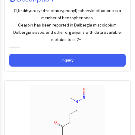
ERK
(2,5-dihydroxy-4-methoxyphenyl)-phenylmethanone is a
Ras
member of benzophenones.
p38 MAPK
Cearoin has been reported in Dalbergia miscolobium,
AUTOPHAGIE
Dalbergia sissoo, and other organisms with data available.
metabolite of 2-...
Autophagie
Protéine Atg et apparentée à Atg
Autophagie
Inquiry
KINASE DE TYROSINE DE PROTÉINE/RTK
Kinase de tyrosine de protéine/RTK
Kinase tyrosine non réceptrice
Synonymes : NRTK
Récepteur tyrosine kinase RTK
TRANSPORTEUR MEMBRANAIRE/CANAL
IONIQUE