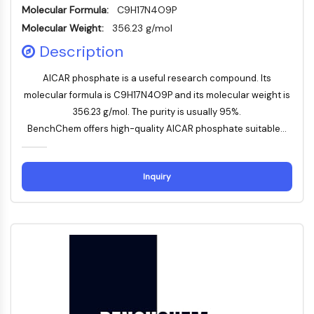
Molecular Formula:
Facteur nucléaire des cellules T
C9H17N4O9P
activées (NFAT)
Molecular Weight:
356.23 g/mol
FAP
Description
CD73
SphK
AICAR phosphate is a useful research compound. Its
Arginase
molecular formula is C9H17N4O9P and its molecular weight is
AP-1
356.23 g/mol. The purity is usually 95%.
PSMA
BenchChem offers high-quality AICAR phosphate suitable...
Glycoprotéine transmembranaire
Pyroptose
Inquiry
IFNAR
PGE synthase
FKBP
SOD
IRAK
PD-1/PD-L1
Récepteur des hydrocarbures
aromatiques
Système du complément