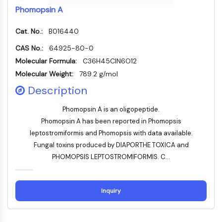
Dynamine
Phomopsin A
Mps1
Myosine
Cat. No.:
B016440
PAK
CAS No.:
Kinésine
64925-80-0
ROCK
Molecular Formula:
C36H45ClN6O12
Intégrine
Molecular Weight:
789.2 g/mol
Microtubule/tubuline
Description
SIGNALISATION JAK/STAT
Phomopsin A is an oligopeptide.
Signalisation JAK/STAT
Phomopsin A has been reported in Phomopsis
Pim
leptostromiformis and Phomopsis with data available.
JAK
Fungal toxins produced by DIAPORTHE TOXICA and
STAT
PHOMOPSIS LEPTOSTROMIFORMIS. C...
EGFR
PI3K/AKT/MTOR
Inquiry
PI3K/Akt/mTOR
Superfamille IPK