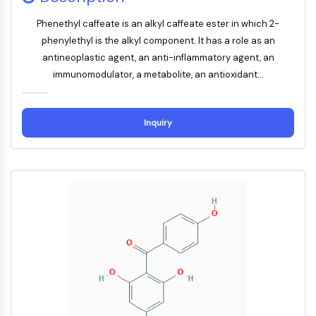
Récepteur nucléaire orphelin
VKOR
Phenethyl caffeate is an alkyl caffeate ester in which 2-
REV-ERB
phenylethyl is the alkyl component. It has a role as an
Récepteur androstane constitutif
antineoplastic agent, an anti-inflammatory agent, an
Récepteur X des prégnanes
immunomodulator, a metabolite, an antioxidant...
Récepteur hormonal nucléaire 4A/NR4A
Récepteur des minéralocorticoïdes
ROR
Inquiry
LXR
Récepteur de la progestérone
Récepteur des hormones thyroïdiennes
RAR/RXR
VD/VDR
Récepteur des androgènes
Récepteur des œstrogènes/ERR
PPAR
CONJUGUÉ ANTICORPS-