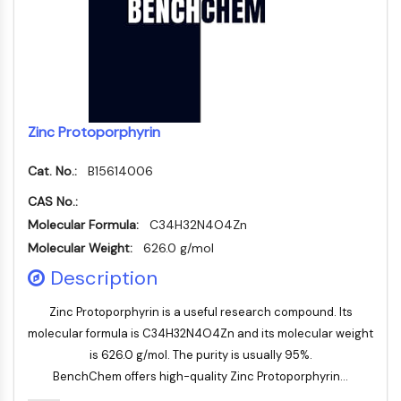
STING
CCR
CXCR
Récepteur de type NOD (NLR)
Récepteur des glucocorticoides
Récepteur de type Toll (TLR)
Zinc Protoporphyrin
NO synthase
Récepteur de l'histamine
Cat. No.:
B15614006
Lié à l'interleukine
CAS No.:
COX
Molecular Formula:
C34H32N4O4Zn
Espèces réactives de l'oxygène ROS
Molecular Weight:
626.0 g/mol
APOPTOSE
Description
Apoptose
Zinc Protoporphyrin is a useful research compound. Its
Mort cellulaire nécrotique Synonymes :
molecular formula is C34H32N4O4Zn and its molecular weight
Nécrose
is 626.0 g/mol. The purity is usually 95%.
Ferroptose
BenchChem offers high-quality Zinc Protoporphyrin...
Voie intrinsèqueSynonymes: Voie