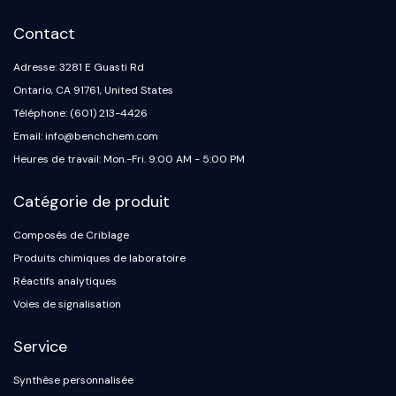
OGT
Contact
Protéine prion
PINK1/Parkin
Adresse: 3281 E Guasti Rd
Transthyrétine (TTR)
Ontario, CA 91761, United States
GPR55
Téléphone: (601) 213-4426
OGA
Email: info@benchchem.com
GPR119
Heures de travail: Mon.-Fri. 9:00 AM - 5:00 PM
AAK1
Récepteur imidazoline
Catégorie de produit
COMT
MCHR1 (GPR24)
Composés de Criblage
Récepteur du CGRP
Produits chimiques de laboratoire
Glucosylcéramide synthase (GCS)
Réactifs analytiques
Récepteur de la neurotensine
Voies de signalisation
GlyT
Récepteur de la mélatonine
Service
Alpha-synucléine
Notch
Synthèse personnalisée