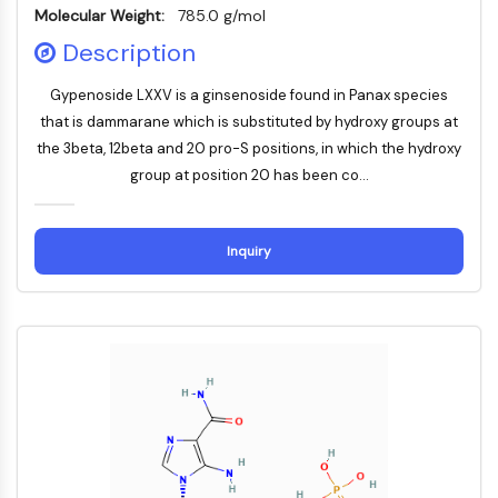
Molecular Weight:
785.0 g/mol
IMMUNOLOGIE/INFLAMMATION
Description
Immunologie/Inflammation
CD19
Gypenoside LXXV is a ginsenoside found in Panax species
that is dammarane which is substituted by hydroxy groups at
CD6
the 3beta, 12beta and 20 pro-S positions, in which the hydroxy
CTLA-4
Nectine-4
group at position 20 has been co...
ALCAM/CD166
CD44
Inquiry
Récepteurs de type immunoglobuline
des leucocytes humains LILR
Mésothéline
TROP2
CD22
CD276/B7-H3
L-sélectine
CD1
VAP-1
CD74