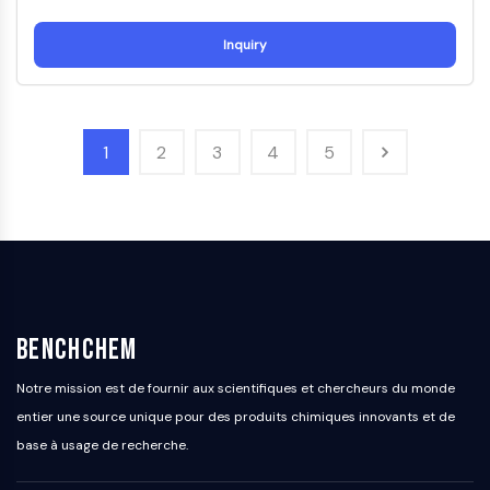
dépendante des mitochondries
Voie extrinsèqueSynonymes: Voie
Inquiry
médiée par les récepteurs de mort
Apoptose
SIGNALISATION NEURONALE
1
2
3
4
5
Signalisation neuronale
OLIG2
Protéines Slit
Dihydrocéramide désaturase 1
TSPO
Diméthylargininase DDAH
Légumaine
BenchChem
Récepteur olfactif
Huntingtine
Notre mission est de fournir aux scientifiques et chercheurs du monde
Calcineurine
entier une source unique pour des produits chimiques innovants et de
Kinase d'adénosine
base à usage de recherche.
Choline kinase
GPR139