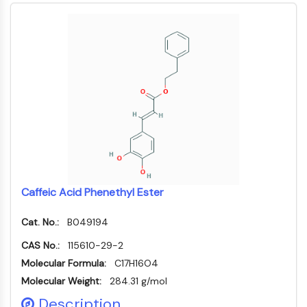
MELK
PIKfyve
PIN1
PDK-1
PTEN
PI4K
DNA-PK
ATM/ATR
GSK-3
AMPK
mTOR
Caffeic Acid Phenethyl Ester
PI3K
Akt
Cat. No.:
B049194
RÉCEPTEUR NUCLÉAIRE LIÉ À LA VITAMINE
CAS No.:
115610-29-2
Molecular Formula:
C17H16O4
D
Molecular Weight:
284.31 g/mol
Récepteur nucléaire lié à la vitamine D
Description