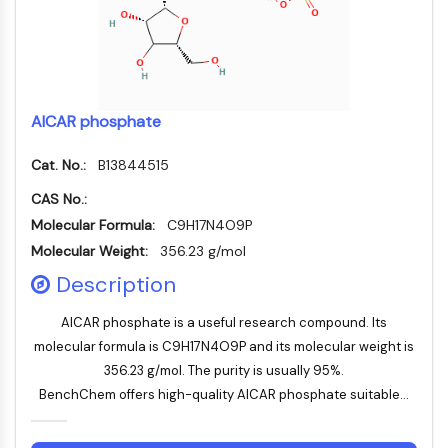
Récepteur Fc
AIM2
CD2
Glycoprotéine VI
Ostéopontine
AICAR phosphate
Mort cellulaire programmée 4 PDCD4
Cat. No.:
B13844515
Protéine S100
CD3
CAS No.:
Récepteurs de type lectine C CTLRs
Molecular Formula:
C9H17N4O9P
E-Sélectine
Molecular Weight:
356.23 g/mol
CD20
Description
DOCK
Récepteur éboueur de classe B de type
AICAR phosphate is a useful research compound. Its
I SR-BI
molecular formula is C9H17N4O9P and its molecular weight is
Tim3
356.23 g/mol. The purity is usually 95%.
LAG-3
BenchChem offers high-quality AICAR phosphate suitable...
CX3CR1
CD28