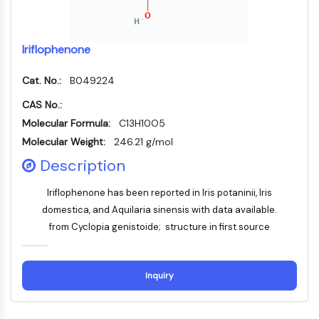
MÉDICAMENT/ADC LIÉ
Conjugué anticorps-médicament/ADC lié
Conjugués anticorps-oligonucléotides
Iriflophenone
Anticorps ADC
Cat. No.:
Conjugués de PROTAC-lien pour PAC
B049224
Conjugués peptide-médicament PDCs
CAS No.:
Conjugués anticorps-médicament
Molecular Formula:
C13H10O5
(ADC)
Molecular Weight:
246.21 g/mol
Conjugués radiopharmaceutiques
Description
(RDCs)
Charge utile d'ADC
Iriflophenone has been reported in Iris potaninii, Iris
Conjugués médicament-lien pour ADC
domestica, and Aquilaria sinensis with data available.
Lieur ADC
from Cyclopia genistoide; structure in first source
ÉPIGÉNÉTIQUE
Épigénétique
Inquiry
Méthylation de l'ADN
ARN non codant