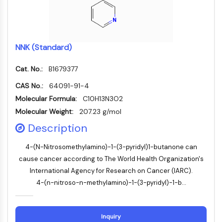
Transporteur membranaire/canal ionique
Transporteur membranaire
Canal ionique
NNK (Standard)
GPCR/G PROTEIN
GPCR/G Protein
Cat. No.:
B1679377
GPCR de classe C Synonymes : Famille
CAS No.:
64091-91-4
du glutamate
Molecular Formula:
C10H13N3O2
GPCR de classe B Synonymes: Famille
Molecular Weight:
207.23 g/mol
de la sécrétine
Related aux protéines G
Description
GPCR de classe A Synonymes : Famille
4-(N-Nitrosomethylamino)-1-(3-pyridyl)1-butanone can
de la rhodopsine
cause cancer according to The World Health Organization's
PROTAC
International Agency for Research on Cancer (IARC).
4-(n-nitroso-n-methylamino)-1-(3-pyridyl)-1-b...
PROTAC
ByeTAC
ATTECs
Inquiry